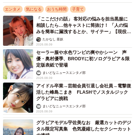
エンタメ
気になる
おうち時間
子育て
「ここだけの話」 客対応の悩みを担当黒服に
相談したら…他キャストに筒抜け！ 「人の悩
みを簡単に漏洩するとか、サイテー」【現役キ
ャストに取材】
たかなし 亜妖
2026.08.09
セーラー服や水色ワンピの爽やかシーン 声
優・奥村優季、BRODYに初ソログラビア＆限
定版表紙で登場
まいどなニュースエンタメ部
2026.08.09
アイドル卒業→芸能会員引退し会社員→電撃復
活した峰島こまき FLASHでノスタルジック
グラビアに挑戦
まいどなニュースエンタメ部
2026.08.09
グラビアモデル宇佐美なお 厳選カットのデジ
タル限定写真集 色気凝縮したセクシーカット