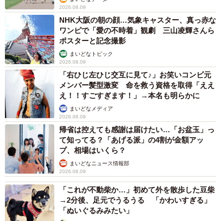
2026.08.09
NHK大阪の朝の顔…気象キャスター、真っ赤な
ワンピで「愛の不時着」観劇 三山凌輝さんら
ポスターと記念撮影
まいどなトピック
2026.08.09
「右ひじ左ひじ交互に見て♪」お笑いコンビ元
メンバー髪型激変 命を救う資格を取得「ええ
え！！すごすぎます！」→本名も明らかに
まいどなメディア
2026.08.09
帰省は控えても感謝は届けたい…「お盆玉」っ
て知ってる？「あげる派」の4割が金額アッ
プ、相場はいくら？
まいどなニュース情報部
2026.08.09
「これが不動柴か…」初めて外を散歩した豆柴
→2分後、足元でうるうる 「かわいすぎる」
「ぬいぐるみみたい」