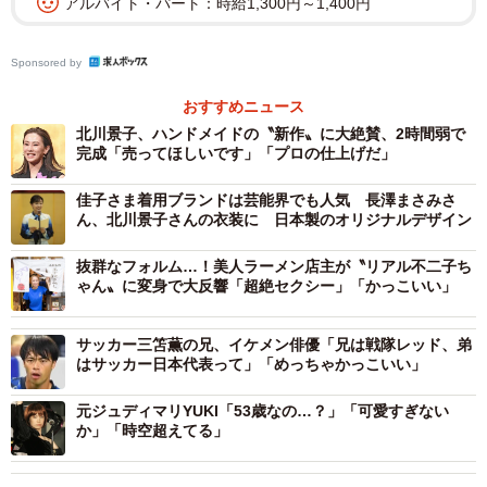
アルバイト・パート：時給1,300円～1,400円
Sponsored by
おすすめニュース
北川景子、ハンドメイドの〝新作〟に大絶賛、2時間弱で
完成「売ってほしいです」「プロの仕上げだ」
佳子さま着用ブランドは芸能界でも人気 長澤まさみさ
ん、北川景子さんの衣装に 日本製のオリジナルデザイン
抜群なフォルム…！美人ラーメン店主が〝リアル不二子ち
ゃん〟に変身で大反響「超絶セクシー」「かっこいい」
サッカー三笘薫の兄、イケメン俳優「兄は戦隊レッド、弟
はサッカー日本代表って」「めっちゃかっこいい」
元ジュディマリYUKI「53歳なの…？」「可愛すぎない
か」「時空超えてる」