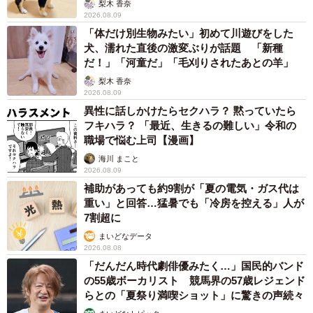
梨木 香奈
2026.08.09
「体だけ別生物みたい」初めて川遊びをした
犬、濡れた直後の激変ぶりが話題 「新種
だ！」「河童だ」「毛刈りされたあとの羊」
梨木 香奈
2026.08.09
異性に話しかけたらセクハラ？ 黙っていたら
フキハラ？ 「最近、生きるの難しい」令和の
職場で悩む上司【漫画】
海川 まこと
2026.08.09
補助があっても約9割が「夏の電気・ガス代は
重い」と回答…猛暑でも「冷房を控える」人が
7割超に
まいどなデータ
2026.08.08
「だんだん時代劇俳優みたく…」国民的バンド
の55歳ボーカリスト 競馬界の57歳レジェンド
らとの「夏祭り満喫ショット」に驚きの声続々