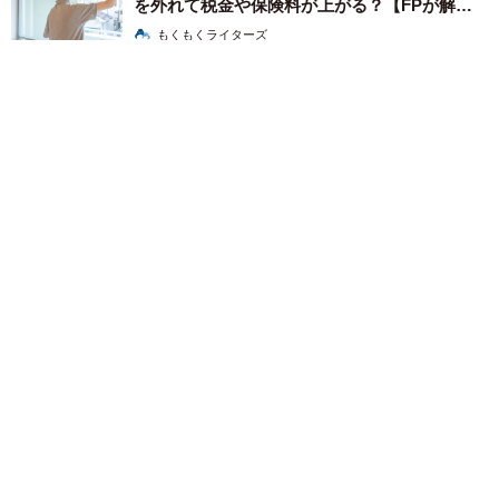
を外れて税金や保険料が上がる？【FPが解
説】
もくもくライターズ
2026.08.08
2泊3日の東京出張→飼い主さんが不在中ハムスターに異変 眉
間にできた深いしわ、「急に老けた？」【漫画】
海川 まこと
2026.08.08
赤ちゃんが気になる？ひょっこり顔を出す2匹
の猫の愛らしさに悶絶…！ 「こんなかわいい