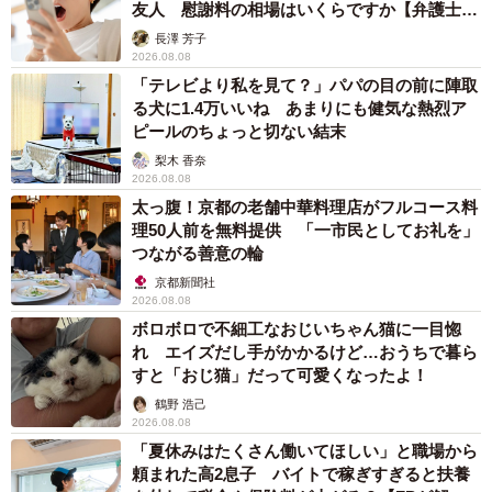
友人 慰謝料の相場はいくらですか【弁護士が
解説】
長澤 芳子
2026.08.08
「テレビより私を見て？」パパの目の前に陣取
る犬に1.4万いいね あまりにも健気な熱烈ア
ピールのちょっと切ない結末
梨木 香奈
2026.08.08
太っ腹！京都の老舗中華料理店がフルコース料
理50人前を無料提供 「一市民としてお礼を」
つながる善意の輪
京都新聞社
2026.08.08
ボロボロで不細工なおじいちゃん猫に一目惚
れ エイズだし手がかかるけど…おうちで暮ら
すと「おじ猫」だって可愛くなったよ！
鶴野 浩己
2026.08.08
「夏休みはたくさん働いてほしい」と職場から
頼まれた高2息子 バイトで稼ぎすぎると扶養