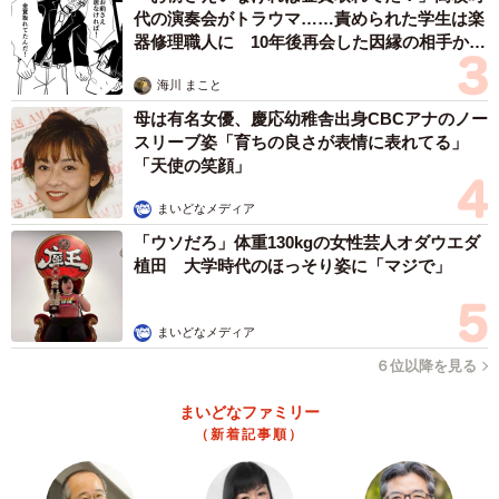
代の演奏会がトラウマ……責められた学生は楽
器修理職人に 10年後再会した因縁の相手から
思わぬ申し出【漫画】
海川 まこと
母は有名女優、慶応幼稚舎出身CBCアナのノー
スリーブ姿「育ちの良さが表情に表れてる」
「天使の笑顔」
まいどなメディア
「ウソだろ」体重130kgの女性芸人オダウエダ
植田 大学時代のほっそり姿に「マジで」
まいどなメディア
６位以降を見る
まいどなファミリー
（新着記事順）