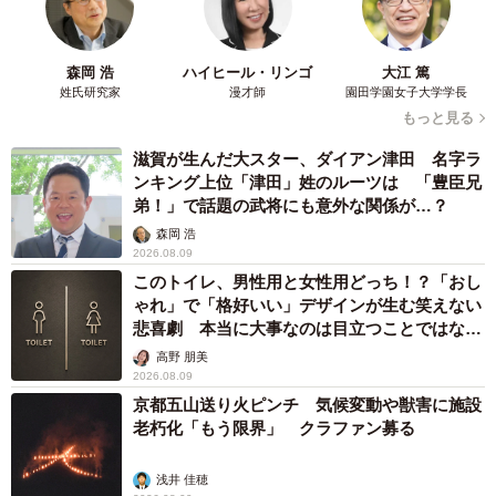
森岡 浩
ハイヒール・リンゴ
大江 篤
姓氏研究家
漫才師
園田学園女子大学学長
もっと見る
滋賀が生んだ大スター、ダイアン津田 名字ラ
ンキング上位「津田」姓のルーツは 「豊臣兄
弟！」で話題の武将にも意外な関係が…？
森岡 浩
2026.08.09
このトイレ、男性用と女性用どっち！？「おし
ゃれ」で「格好いい」デザインが生む笑えない
悲喜劇 本当に大事なのは目立つことではな
く…
高野 朋美
2026.08.09
京都五山送り火ピンチ 気候変動や獣害に施設
老朽化「もう限界」 クラファン募る
浅井 佳穂