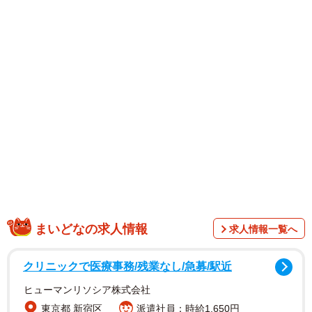
ップしました。完成品を見たファンからは、「ギャザー難
しいのにすごい！」「どんどん裁縫が上手くなってい
る！！」と北川さんの裁縫技術に感激する声も上がってい
ました。
SNSでは、「売っている物のように素敵です」「かわいい
のが出来ましたね」「価値3億くらいあるんじゃない？」
「お手製なのほんと凄すぎ！！」「可愛くてすごく上品で
オシャレ」「おとなが使ってもかわいい」「娘ちゃん、き
っとものすごく喜びますね！！」「ステキ 景子さん忙し
い中すごいねー」など称賛のコメントが寄せられました。
まいどなの求人情報
求人情報一覧へ
クリニックで医療事務/残業なし/急募/駅近
ヒューマンリソシア株式会社
東京都 新宿区
派遣社員：時給1,650円