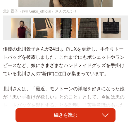
北川景子（@KKeiko_official）さんのXより
俳優の北川景子さんが24日までにXを更新し、手作りトー
トバッグを披露しました。これまでにもポシェットやワン
ピースなど、娘にさまざまなハンドメイドグッズを手掛け
ている北川さんの“新作”に注目が集まっています。
北川さんは、「最近、モノトーンの洋服を好きになった娘
が『黒い手提げが欲しい』とのこと」として、今回は黒の
トートバッグを製作することを説明。「苦手意識のあった
ギャザーに再び挑戦。今回はすんなり綺麗にできまし
続きを読む
た！」とコメントし、バッグ本体の布とは別の布でひだを
作る「ギャザー」を側面の装飾に使った完成品の写真をア