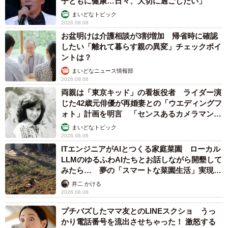
子ともに健康…日々、大切に過ごしたい」
まいどなトピック
2026.08.08
お盆明けは介護相談が3割増加 帰省時に確認
したい「離れて暮らす親の異変」チェックポイ
ントは？
まいどなニュース情報部
2026.08.08
両親は「東京キッド」の看板役者 ライダー演
じた42歳元俳優が再婚妻との「ウエディングフ
ォト」計画を明言 「センスあるカメラマン求
む」
まいどなトピック
2026.08.08
ITエンジニアがAIとつくる家庭菜園 ローカル
LLMのゆるふわAIたちとお話しながら開墾して
みたら… 夢の「スマートな菜園生活」実現な
るか
井二 かける
2026.08.08
プチバズしたママ友とのLINEスクショ うっ
かり電話番号を流出させちゃった！ 激怒する