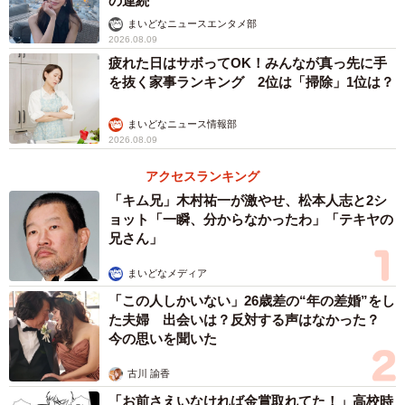
の連続
まいどなニュースエンタメ部
2026.08.09
疲れた日はサボってOK！みんなが真っ先に手
を抜く家事ランキング 2位は「掃除」1位は？
まいどなニュース情報部
2026.08.09
アクセスランキング
「キム兄」木村祐一が激やせ、松本人志と2シ
ョット「一瞬、分からなかったわ」「テキヤの
兄さん」
まいどなメディア
「この人しかいない」26歳差の“年の差婚”をし
た夫婦 出会いは？反対する声はなかった？
今の思いを聞いた
古川 諭香
「お前さえいなければ金賞取れてた！」高校時