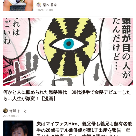
「尊…」
梨木 香奈
2026.08.08
何かと人に舐められた黒髪時代 30代後半で金髪デビューした
ら…人生が激変！【漫画】
海川 まこと
2026.08.08
夫はマイファスHiro、義父母も義兄も超有名歌
手の28歳モデル兼俳優が第1子出産を報告「母