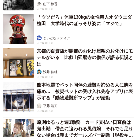
から】
山下 静香
2026.08.08
「ウソだろ」体重130kgの女性芸人オダウエダ
植田 大学時代のほっそり姿に「マジで」
まいどなメディア
2026.08.08
京都の百貨店が開催のお化け屋敷のお化けにモ
デルがいる 比叡山延暦寺の僧侶が語る伝説と
は
浅井 佳穂
2026.08.08
熊本地震でペット同伴の避難を諦める人に胸を
痛め… 被災ペットの受け入れ先をアプリに表
示する「動物避難所マップ」が始動
平藤 清刀
2026.08.08
原則ゆるっと週3勤務 カード支払い日直前は
鬼出勤 借金に追われる風俗嬢 それでも足り
ない場合は朝までガールズバー副業【現役キャ