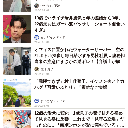
ストに取材】
たかなし 亜妖
2026.08.08
19歳でハライチ岩井勇気と年の差婚から3年、
22歳元おはガール髪バッサリ「ショート似合い
すぎ」
まいどなメディア
2026.08.08
オフィスに置かれたウォーターサーバー 空の
2Lボトル持参し毎日給水する男性社員→総務担
当者の注意にまさかの逆ギレ！【弁護士が解
説】
長澤 芳子
2026.08.08
「我慢できず」村上佳菜子、イケメン夫と全力
ハグ「可愛いふたり」「素敵なご夫婦」
まいどなメディア
2026.08.08
12歳の愛犬に変化 1歳息子の膝で甘える初め
て見せる姿に反響 これまで「見守る立場」だ
ったのに…「頭ポンポンが愛に満ちている」