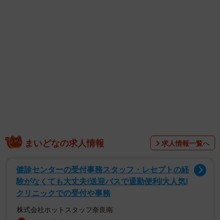
とーー頭が小さく、体はすらりと伸び、手足まで長く見え
る、小顔＆脚長のスーパーモデル級ショットに。
まいどなの求人情報
求人情報一覧へ
健診センターの受付事務スタッフ・レセプトの経
この撮影テクニックが投稿されるやいなや、続々と愛猫で
験がなくても大丈夫!送迎バスで通勤便利/大人気!
試す人が登場。「撮れた！」「何か違う…」など反響を呼
クリニックでの受付や事務
び、大盛り上がりに。投稿主のぴえん猫ミントさん
株式会社ホットスタッフ奈良南