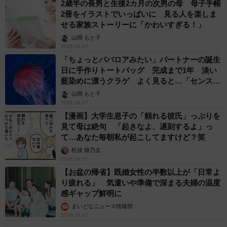
2歳半の長男と生後2カ月の次男の母 母子手帳
2冊をイラストでいっぱいに 見る人を楽しま
せる家族ストーリーに「かわいすぎる！」
山岡 もと子
2026.08.07
「ちょっとババロアみたい」パートナーの誕生
日に手作りトートバッグ 完成まで1年 淡い
藍染めに漂うクラゲ よく見ると…「センスす
ごい」
山岡 もと子
2026.08.07
【漫画】大学生息子の「頼れる彼氏」っぷりを
見て母は絶句 「起きなよ、遅刻するよ」っ
て…あなた毎朝私が起こしてますけど？笑
松波 穂乃圭
2026.08.07
【お盆の帰省】既婚女性の半数以上が「日常よ
り疲れる」 気遣いや準備で深まる夫婦の温度
感ギャップ鮮明に
まいどなニュース情報部
2026.08.07