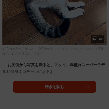
1/9
お尻のほうから撮ると…10等身の美ニャンになったミントちゃん（画像
提供：ぴえん猫ミントさん）
「お尻側から写真を撮ると、スタイル爆盛れスーパーモデ
ル10等身ネコチャンになるよ」
そんな猫飼いの心をくすぐる裏ワザとともに投稿された、
続きを読む
元保護猫の「ミント」ちゃん（4歳・女の子）の写真が話題
です。床にゴロンと寝そべり、少し頭を起こしてこちらを
見上げるミントちゃん。その姿を「お尻側」から撮影する