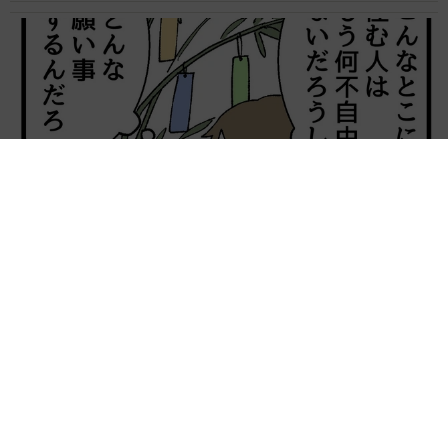
【漫画】「高い家賃を払えるのに、まだ欲しい？」高級レジデ
ンスの七夕飾り、書かれた願い事にびっくり 人の欲には終わ
りがないのか
松波 穂乃圭
2026.08.06
大河出演の39歳俳優 真夏の海で赤銅色の肉体
美を連投 「バッキバキだな」「ばり渋いで
す」
まいどなトピック