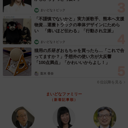
す。今回は『こうですか？』と、かわいい写真がたくさん
まいどなトピック
集まってきて、ずっとニヤニヤしていました。体がとても
「不謹慎でないかと」実力派歌手、熊本へ支援
長く撮れた子、お尻丸見えになった子など、それぞれ個性
物資…運搬トラックの車体デザインにためら
があって最高でした。ぜひリプ欄や引用を見ていただきた
い 「痛いほど伝わる」「行動され立派」
いです」
まいどなトピック
猫用の爪研ぎおもちゃを買ったら…「これで合
ってますか？」予想外の使い方が大反響
「100点満点」「かわいいからよし！」
梨木 香奈
６位以降を見る
まいどなファミリー
（新着記事順）