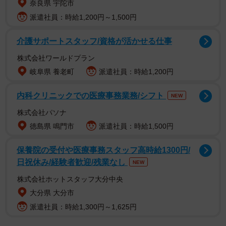
（@piennekomint）に、詳しくお話を伺いました。
奈良県 宇陀市
派遣社員：時給1,200円～1,500円
奇跡の“10等身ショット”誕生の裏側
介護サポートスタッフ/資格が活かせる仕事
株式会社ワールドプラン
岐阜県 養老町
派遣社員：時給1,200円
内科クリニックでの医療事務業務/シフト
NEW
株式会社パソナ
徳島県 鳴門市
派遣社員：時給1,500円
保養院の受付や医療事務スタッフ高時給1300円/
日祝休み/経験者歓迎/残業なし
NEW
株式会社ホットスタッフ大分中央
大分県 大分市
派遣社員：時給1,300円～1,625円