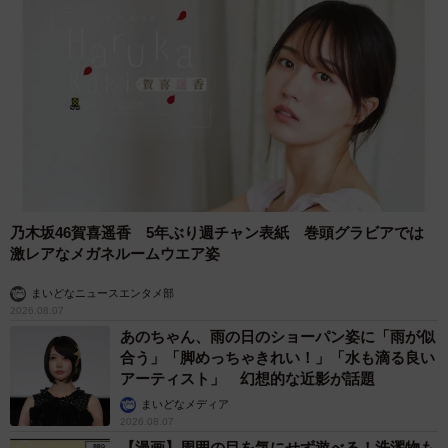
「たしかに小顔が強調される！」
「小顔効果が期待できる構図！？」
「かわいいお餅になっちゃった…」
「おちり側から撮った。ただの餅だった」
「お山のはるか向こうに顔があるみたいな写真になった」
乃木坂46賀喜遥香 5年ぶり週チャン表紙 巻頭グラビアでは
激レアなメガネルームウエア姿
まいどなニュースエンタメ部
2026.08.07
あのちゃん、雨の日のショーパン姿に「雨が似
合う」「脚めっちゃきれい！」「水も滴る良い
アーティスト」 幻想的な近影が話題
まいどなメディア
2026.08.07
【漫画】周囲の目を気にせず遊べる！洗濯物も