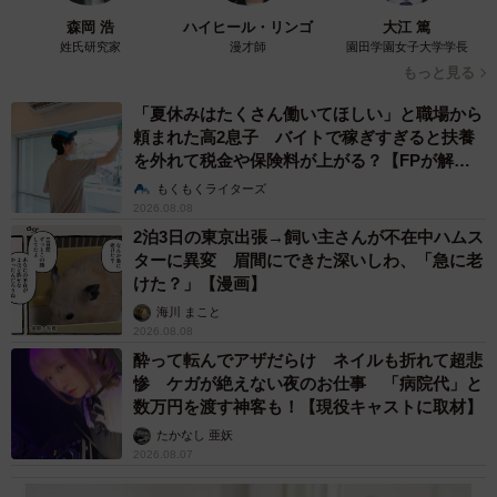
森岡 浩
ハイヒール・リンゴ
大江 篤
姓氏研究家
漫才師
園田学園女子大学学長
もっと見る
「夏休みはたくさん働いてほしい」と職場から
頼まれた高2息子 バイトで稼ぎすぎると扶養
4/9
を外れて税金や保険料が上がる？【FPが解
首をかしげるポーズが愛らしいミントちゃん（画像提供：ぴえん猫ミン
説】
もくもくライターズ
トさん）
2026.08.08
2泊3日の東京出張→飼い主さんが不在中ハムス
リプライには、ユーモアあふれる声が次々と寄せられてい
ターに異変 眉間にできた深いしわ、「急に老
けた？」【漫画】
ます。
海川 まこと
2026.08.08
「大谷翔平さん体型」
酔って転んでアザだらけ ネイルも折れて超悲
「わんこも盛れました」
惨 ケガが絶えない夜のお仕事 「病院代」と
「お顔が小さくて足が長い」
数万円を渡す神客も！【現役キャストに取材】
「スーパーモデル・ミント」
たかなし 亜妖
2026.08.07
「お顔ちっちゃい！ 小顔美人」