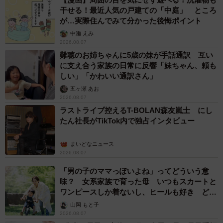
干せる！最近人気の戸建ての「中庭」 ところ
が…実際住んでみて分かった後悔ポイント
中瀬 えみ
2026.08.07
難聴のお姉ちゃんに5歳の妹が手話通訳 互い
に支え合う家族の日常に反響「妹ちゃん、頼も
しい」「かわいい通訳さん」
五ヶ瀬 あお
2026.08.07
ラストライブ控えるT-BOLAN森友嵐士 にし
たん社長がTikTok内で独占インタビュー
まいどなニュース
2026.08.07
「男の子のママっぽいよね」ってどういう意
味？ 女系家族で育った母 いつもスカートと
ワンピースしか着ないし、ヒールも好き どの
へんが…
山岡 もと子
2026.08.07