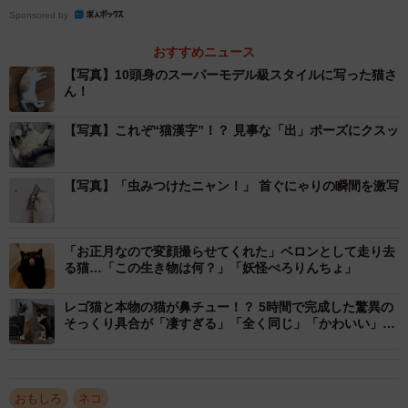
Sponsored by
おすすめニュース
【写真】10頭身のスーパーモデル級スタイルに写った猫さ
ん！
【写真】これぞ“猫漢字”！？ 見事な「出」ポーズにクスッ
2/9
飼い主さんを見つめるミントちゃん（画像提供：ぴえん猫ミントさん）
【写真】「虫みつけたニャン！」 首ぐにゃりの瞬間を激写
ーーこの撮影方法を知ったきっかけを教えてください。
「お正月なので変顔撮らせてくれた」ベロンとして走り去
る猫…「この生き物は何？」「妖怪ぺろりんちょ」
「女の子が写真を撮ってもらうとき、下から撮ると脚が長
く小顔に写るというポストを見たのがきっかけです。『ど
レゴ猫と本物の猫が鼻チュー！？ 5時間で完成した驚異の
れどれ』と試してみたところ、ネコチャンにも当てはまり
そっくり具合が「凄すぎる」「全く同じ」「かわいい」と
大反響
ました。まさかの10頭身スーパーモデルに変身して、私も
驚きましたね」
おもしろ
ネコ