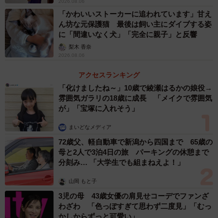
2026.08.06
「かわいいストーカーに追われています」甘え
ん坊な元保護猫 最後は飼い主にダイブする姿
3/9
に「間違いなく犬」「完全に親子」と反響
梨木 香奈
「何してるの？」と言いたげな表情が愛らしいミントちゃん（画像提
2026.08.06
供：ぴえん猫ミントさん）
アクセスランキング
ーー撮影中のミントちゃんはどんな様子ですか？
「化けましたね～」10歳で綾瀬はるかの娘役→
雰囲気ガラリの18歳に成長 「メイクで雰囲気
が」「宝塚に入れそう」
「私がほかの物を撮影しているときも『やれやれ、またみ
んとのおしゃしんですか？』という顔で寄ってきます。今
まいどなメディア
回は、いつもと違う下からアングルだったので、『またに
72歳父、軽自動車で新潟から四国まで 65歳の
んげんがへんなことためしてますね？』と思っていたかも
母と2人で3泊4日の旅 パーキングの休憩まで
分刻み… 「大学生でも組まねえよ！」
しれません」
山岡 もと子
ーー今回の投稿、大きな反響でしたね。
3児の母 43歳女優の肩見せコーデでファンざ
わざわ 「色っぽすぎて思わず二度見」「むっ
「こういうみんなで大喜利みたいな流れが大好きなんで
かしからずっと可愛い」