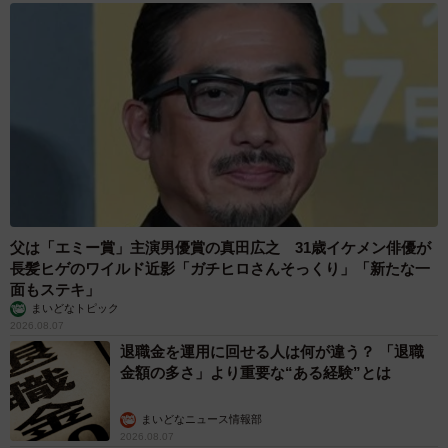
父は「エミー賞」主演男優賞の真田広之 31歳イケメン俳優が
長髪ヒゲのワイルド近影「ガチヒロさんそっくり」「新たな一
面もステキ」
まいどなトピック
2026.08.07
退職金を運用に回せる人は何が違う？ 「退職
金額の多さ」より重要な“ある経験”とは
まいどなニュース情報部
2026.08.07