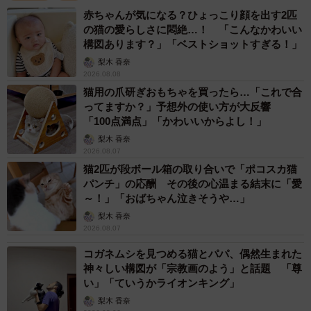
ーー過去の投稿も素敵ですが、撮影するときに工夫してい
赤ちゃんが気になる？ひょっこり顔を出す2匹
の猫の愛らしさに悶絶…！ 「こんなかわいい
ることは？
構図あります？」「ベストショットすぎる！」
梨木 香奈
「猫の鳴き真似が得意なので、一人で『く゜るる～ぅ』と
2026.08.08
鳴きながら撮っています。すると、ミントがよくこちらを
猫用の爪研ぎおもちゃを買ったら…「これで合
見てくれるんです。ただ、“どうしたの？”と心配されている
ってますか？」予想外の使い方が大反響
「100点満点」「かわいいからよし！」
だけかもしれませんが（笑）」
梨木 香奈
2026.08.07
猫2匹が段ボール箱の取り合いで「ポコスカ猫
パンチ」の応酬 その後の心温まる結末に「愛
～！」「おばちゃん泣きそうや…」
梨木 香奈
2026.08.07
コガネムシを見つめる猫とパパ、偶然生まれた
神々しい構図が「宗教画のよう」と話題 「尊
い」「ていうかライオンキング」
梨木 香奈