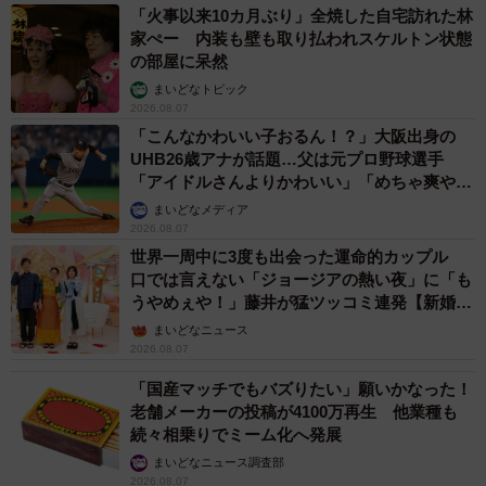
「火事以来10カ月ぶり」全焼した自宅訪れた林
家ぺー 内装も壁も取り払われスケルトン状態
の部屋に呆然
まいどなトピック
2026.08.07
「こんなかわいい子おるん！？」大阪出身の
UHB26歳アナが話題…父は元プロ野球選手
「アイドルさんよりかわいい」「めちゃ爽や
か」
まいどなメディア
2026.08.07
世界一周中に3度も出会った運命的カップル
口では言えない「ジョージアの熱い夜」に「も
うやめぇや！」藤井が猛ツッコミ連発【新婚さ
ん】
まいどなニュース
2026.08.07
「国産マッチでもバズりたい」願いかなった！
老舗メーカーの投稿が4100万再生 他業種も
続々相乗りでミーム化へ発展
まいどなニュース調査部
2026.08.07