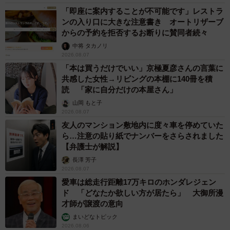
「即座に案内することが不可能です」レストラ
ンの入り口に大きな注意書き オートリザーブ
からの予約を拒否するお断りに賛同者続々
中将 タカノリ
2026.08.07
「本は買うだけでいい」京極夏彦さんの言葉に
共感した女性→リビングの本棚に140冊を積
読 「家に自分だけの本屋さん」
山岡 もと子
2026.08.07
友人のマンション敷地内に度々車を停めていた
ら…注意の貼り紙でナンバーをさらされました
【弁護士が解説】
長澤 芳子
2026.08.07
愛車は総走行距離17万キロのホンダレジェン
ド 「どなたか欲しい方が居たら」 大御所漫
才師が譲渡の意向
まいどなトピック
2026.08.06