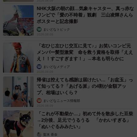
2026.08.09
NHK大阪の朝の顔…気象キャスター、真っ赤な
ワンピで「愛の不時着」観劇 三山凌輝さんら
ポスターと記念撮影
まいどなトピック
2026.08.09
「右ひじ左ひじ交互に見て♪」お笑いコンビ元
メンバー髪型激変 命を救う資格を取得「ええ
え！！すごすぎます！」→本名も明らかに
まいどなメディア
2026.08.09
帰省は控えても感謝は届けたい…「お盆玉」っ
て知ってる？「あげる派」の4割が金額アッ
プ、相場はいくら？
まいどなニュース情報部
2026.08.09
「これが不動柴か…」初めて外を散歩した豆柴
→2分後、足元でうるうる 「かわいすぎる」
「ぬいぐるみみたい」
梨木 香奈