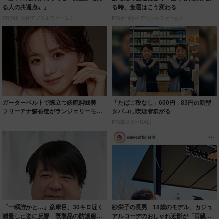
る人の共通点〟」
る時、金運はこう変わる
PR(合同会社デジタルファーム )
PR(合同会社デジタルファーム )
ガーターベルトで際立つ妖艶脚線美
「たばこ税なし」600円→83円の新型
フリーアナ森香澄がランジェリーモデ
タバコに喫煙者群がる
ルに ｢PE...
PR(株式会社HAL)
「一瞬誰かと…」彦摩呂、30キロ近く
紗栄子の長男 18歳のモデル、カジュ
減量した姿に反響 既製品の防護服が
アルコーデのおしゃれ近影が「両親の