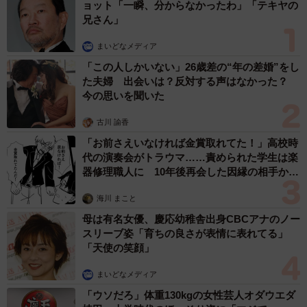
ョット「一瞬、分からなかったわ」「テキヤの
兄さん」
まいどなメディア
「この人しかいない」26歳差の“年の差婚”をし
た夫婦 出会いは？反対する声はなかった？
今の思いを聞いた
古川 諭香
「お前さえいなければ金賞取れてた！」高校時
代の演奏会がトラウマ……責められた学生は楽
器修理職人に 10年後再会した因縁の相手から
思わぬ申し出【漫画】
海川 まこと
母は有名女優、慶応幼稚舎出身CBCアナのノー
スリーブ姿「育ちの良さが表情に表れてる」
「天使の笑顔」
まいどなメディア
「ウソだろ」体重130kgの女性芸人オダウエダ