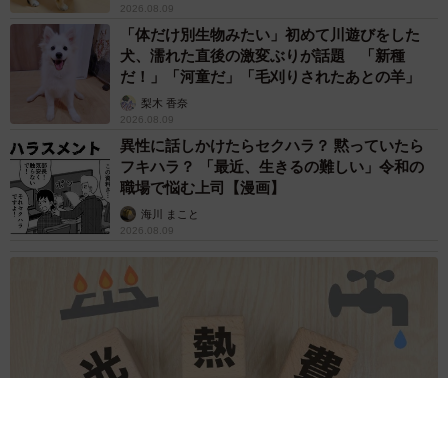
2026.08.09
「体だけ別生物みたい」初めて川遊びをした
犬、濡れた直後の激変ぶりが話題 「新種
だ！」「河童だ」「毛刈りされたあとの羊」
梨木 香奈
2026.08.09
異性に話しかけたらセクハラ？ 黙っていたら
フキハラ？ 「最近、生きるの難しい」令和の
職場で悩む上司【漫画】
海川 まこと
2026.08.09