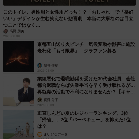
このトイレ、男性用と女性用どっち！？「おしゃれ」で「格好
いい」デザインが生む笑えない悲喜劇 本当に大事なのは目立
つことではなく…
高野 朋美
2026.08.09
京都五山送り火ピンチ 気候変動や獣害に施設
老朽化「もう限界」 クラファン募る
浅井 佳穂
2026.08.09
業績悪化で退職勧奨を受けた30代会社員 会社
都合退職ならば失業手当を早く受け取れるが…
再就職の活動で不利になりませんか？【キャリ
アカウンセラーが解説】
長澤 芳子
2026.08.09
正直しんどい夏のレジャーランキング、3位
「帰省」、2位「バーベキュー」を抑えた1位
は？
まいどなデータ