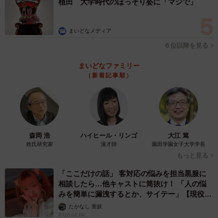
植田 大学時代のほっそり姿に「マジで」
まいどなメディア
６位以降を見る
まいどなファミリー
（新着記事順）
森岡 浩
ハイヒール・リンゴ
大江 篤
姓氏研究家
漫才師
園田学園女子大学学長
もっと見る
「ここだけの話」 客対応の悩みを担当黒服に
相談したら…他キャストに筒抜け！ 「人の悩
みを簡単に漏洩するとか、サイテー」【現役キ
ャストに取材】
たかなし 亜妖
2026.08.09