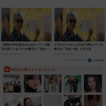
着られると...
いいとこ取...
【昭和43年以前生まれはロト６この数
８月のロト6はこの方法で買え!!６つの
字を買うべき】6つの数字が「完全一
数字が『完全一致』する方法
致」する方...
PR(株式会社MURA)
PR(株式会社MURA)
Recommended by
昨日の人気フォトセレクション