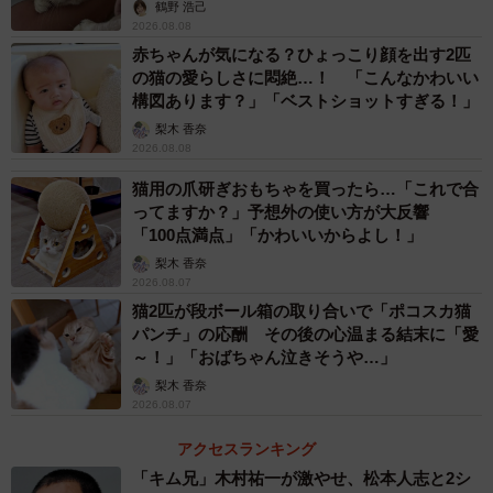
鶴野 浩己
2026.08.08
赤ちゃんが気になる？ひょっこり顔を出す2匹
の猫の愛らしさに悶絶…！ 「こんなかわいい
構図あります？」「ベストショットすぎる！」
梨木 香奈
2026.08.08
猫用の爪研ぎおもちゃを買ったら…「これで合
ってますか？」予想外の使い方が大反響
「100点満点」「かわいいからよし！」
梨木 香奈
2026.08.07
猫2匹が段ボール箱の取り合いで「ポコスカ猫
パンチ」の応酬 その後の心温まる結末に「愛
～！」「おばちゃん泣きそうや…」
梨木 香奈
2026.08.07
アクセスランキング
「キム兄」木村祐一が激やせ、松本人志と2シ