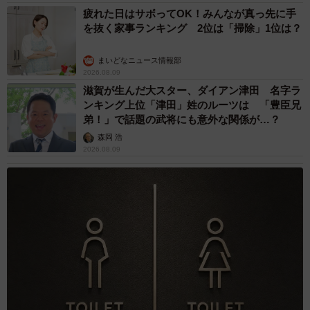
疲れた日はサボってOK！みんなが真っ先に手
を抜く家事ランキング 2位は「掃除」1位は？
まいどなニュース情報部
2026.08.09
滋賀が生んだ大スター、ダイアン津田 名字ラ
ンキング上位「津田」姓のルーツは 「豊臣兄
弟！」で話題の武将にも意外な関係が…？
森岡 浩
2026.08.09