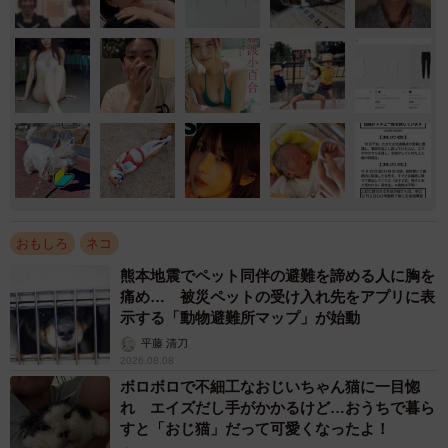
おもしろ
ネコ
熊本地震でペット同伴の避難を諦める人に胸を
痛め… 被災ペットの受け入れ先をアプリに表
示する「動物避難所マップ」が始動
平藤 清刀
2026.08.08
ボロボロで不細工なおじいちゃん猫に一目惚
れ エイズだし手がかかるけど…おうちで暮ら
すと「おじ猫」だって可愛くなったよ！