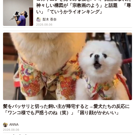
神々しい構図が「宗教画のよう」と話題 「尊
い」「ていうかライオンキング」
梨木 香奈
2026.08.06
髪をバッサリと切った飼い主が帰宅すると→愛犬たちの反応に
「ワンコ様でも戸惑うのね（笑）」「困り顔がかわいい」
ANNA
2026.08.06