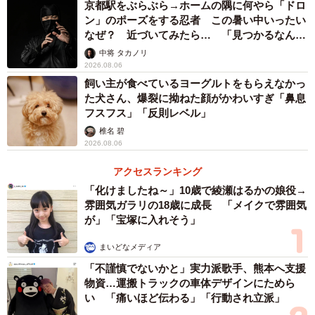
京都駅をぶらぶら→ホームの隅に何やら「ドロ
ン」のポーズをする忍者 この暑い中いったい
なぜ？ 近づいてみたら… 「見つかるなんて
未熟」
中将 タカノリ
2026.08.06
飼い主が食べているヨーグルトをもらえなかっ
た犬さん、爆裂に拗ねた顔がかわいすぎ「鼻息
フスフス」「反則レベル」
椎名 碧
2026.08.06
アクセスランキング
「化けましたね～」10歳で綾瀬はるかの娘役→
雰囲気ガラリの18歳に成長 「メイクで雰囲気
が」「宝塚に入れそう」
まいどなメディア
「不謹慎でないかと」実力派歌手、熊本へ支援
物資…運搬トラックの車体デザインにためら
い 「痛いほど伝わる」「行動され立派」