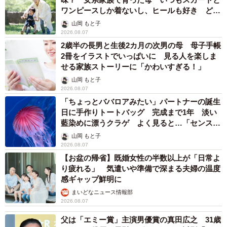
ワンピースしか着ないし、ヒールも好き どの
へんが…
山岡 もと子
2026.08.07
2歳半の長男と生後2カ月の次男の母 母子手帳
2冊をイラストでいっぱいに 見る人を楽しま
せる家族ストーリーに「かわいすぎる！」
山岡 もと子
2026.08.07
「ちょっとババロアみたい」パートナーの誕生
日に手作りトートバッグ 完成まで1年 淡い
藍染めに漂うクラゲ よく見ると…「センスす
ごい」
山岡 もと子
2026.08.07
【お盆の帰省】既婚女性の半数以上が「日常よ
り疲れる」 気遣いや準備で深まる夫婦の温度
感ギャップ鮮明に
まいどなニュース情報部
2026.08.07
父は「エミー賞」主演男優賞の真田広之 31歳