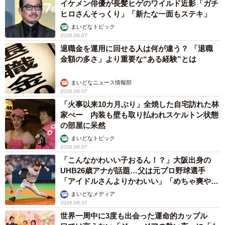
イケメン俳優が長髪ヒゲのワイルド近影「ガチ
ヒロさんそっくり」「新たな一面もステキ」
まいどなトピック
2026.08.07
退職金を運用に回せる人は何が違う？ 「退職
金額の多さ」より重要な“ある経験”とは
まいどなニュース情報部
2026.08.07
「火事以来10カ月ぶり」全焼した自宅訪れた林
家ぺー 内装も壁も取り払われスケルトン状態
の部屋に呆然
まいどなトピック
2026.08.07
「こんなかわいい子おるん！？」大阪出身の
UHB26歳アナが話題…父は元プロ野球選手
「アイドルさんよりかわいい」「めちゃ爽や
か」
まいどなメディア
2026.08.07
世界一周中に3度も出会った運命的カップル