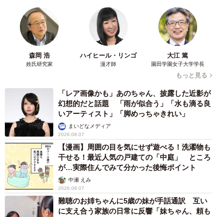
森岡 浩
ハイヒール・リンゴ
大江 篤
姓氏研究家
漫才師
園田学園女子大学学長
もっと見る
「レア画像かも」あのちゃん、披露した近影が
幻想的だと話題 「雨が似合う」「水も滴る良
いアーティスト」「脚めっちゃきれい」
まいどなメディア
2026.08.07
【漫画】周囲の目を気にせず遊べる！洗濯物も
干せる！最近人気の戸建ての「中庭」 ところ
が…実際住んでみて分かった後悔ポイント
中瀬 えみ
2026.08.07
難聴のお姉ちゃんに5歳の妹が手話通訳 互い
に支え合う家族の日常に反響「妹ちゃん、頼も