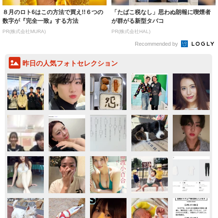
８月のロト6はこの方法で買え!!６つの
「たばこ税なし」思わぬ朗報に喫煙者
数字が『完全一致』する方法
が群がる新型タバコ
PR(株式会社MURA)
PR(株式会社HAL)
Recommended by
昨日の人気フォトセレクション