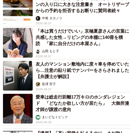
ンの入り口に大きな注意書き オートリザーブ
からの予約を拒否するお断りに賛同者続々
中将 タカノリ
2026.08.07
「本は買うだけでいい」京極夏彦さんの言葉に
共感した女性→リビングの本棚に140冊を積
読 「家に自分だけの本屋さん」
山岡 もと子
2026.08.07
友人のマンション敷地内に度々車を停めていた
ら…注意の貼り紙でナンバーをさらされました
【弁護士が解説】
長澤 芳子
2026.08.07
愛車は総走行距離17万キロのホンダレジェン
ド 「どなたか欲しい方が居たら」 大御所漫
才師が譲渡の意向
まいどなトピック
2026.08.06