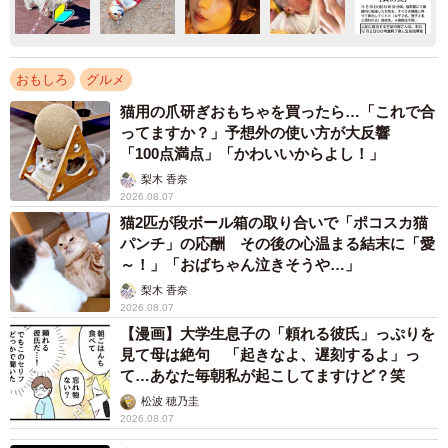
おもしろ
グルメ
猫用の爪研ぎおもちゃを買ったら…「これで合
ってますか？」予想外の使い方が大反響
「100点満点」「かわいいからよし！」
梨木 香奈
2026.08.07
猫2匹が段ボール箱の取り合いで「ポコスカ猫
パンチ」の応酬 その後の心温まる結末に「愛
～！」「おばちゃん泣きそうや…」
梨木 香奈
2026.08.07
【漫画】大学生息子の「頼れる彼氏」っぷりを
見て母は絶句 「起きなよ、遅刻するよ」っ
て…あなた毎朝私が起こしてますけど？笑
松波 穂乃圭
2026.08.07