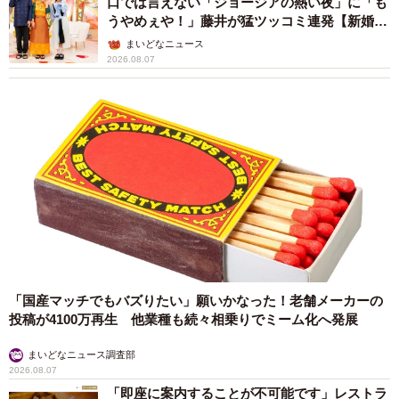
口では言えない「ジョージアの熱い夜」に「も
うやめぇや！」藤井が猛ツッコミ連発【新婚さ
ん】
まいどなニュース
2026.08.07
「国産マッチでもバズりたい」願いかなった！老舗メーカーの
投稿が4100万再生 他業種も続々相乗りでミーム化へ発展
まいどなニュース調査部
2026.08.07
「即座に案内することが不可能です」レストラ