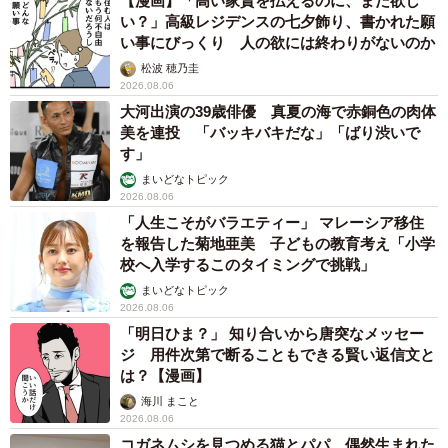
【漫画】「高い家賃を払えるのに、まだ欲し
い？」高級レジデンスの七夕飾り、書かれた願
い事にびっくり 人の欲には終わりがないのか
松波 穂乃圭
2026.08.06
大河出演の39歳俳優 真夏の海で赤銅色の肉体
美を連投 「バッキバキだな」「ばり渋いで
す」
まいどなトピック
2026.08.06
「人生こそがバラエティー」 マレーシア移住
を報告した菊地亜美 子どもの教育考え「小学
校へ入学するこのタイミングで挑戦」
まいどなトピック
2026.08.06
「明日ひま？」 知り合いから唐突なメッセー
ジ 用件次第で断ることもできる賢い返信文と
は？【漫画】
海川 まこと
2026.08.06
コガネムシを見つめる猫とパパ、偶然生まれた