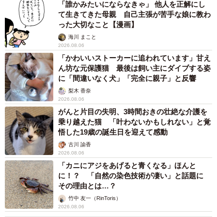
「誰かみたいにならなきゃ」 他人を正解にし
て生きてきた母親 自己主張が苦手な娘に教わ
った大切なこと【漫画】
海川 まこと
2026.08.06
「かわいいストーカーに追われています」甘え
ん坊な元保護猫 最後は飼い主にダイブする姿
に「間違いなく犬」「完全に親子」と反響
梨木 香奈
2026.08.06
がんと片目の失明、3時間おきの壮絶な介護を
乗り越えた猫 「叶わないかもしれない」と覚
悟した19歳の誕生日を迎えて感動
古川 諭香
2026.08.06
「カニにアジをあげると青くなる」ほんと
に！？ 「自然の染色技術が凄い」と話題に
その理由とは…？
竹中 友一（RinToris）
2026.08.06