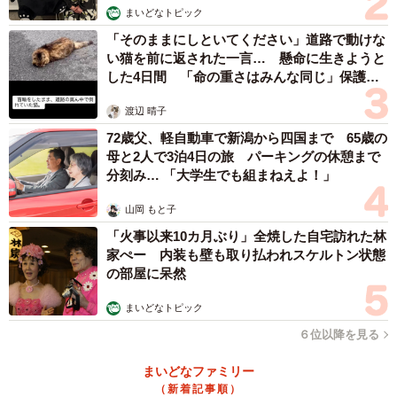
まいどなトピック
「そのままにしといてください」道路で動けな
い猫を前に返された一言… 懸命に生きようと
した4日間 「命の重さはみんな同じ」保護団
体代表の訴え
渡辺 晴子
72歳父、軽自動車で新潟から四国まで 65歳の
母と2人で3泊4日の旅 パーキングの休憩まで
分刻み… 「大学生でも組まねえよ！」
山岡 もと子
「火事以来10カ月ぶり」全焼した自宅訪れた林
家ぺー 内装も壁も取り払われスケルトン状態
の部屋に呆然
まいどなトピック
６位以降を見る
まいどなファミリー
（新着記事順）