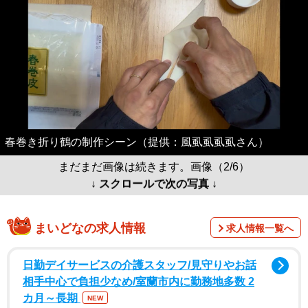
春巻き折り鶴の制作シーン（提供：風虱虱虱虱さん）
まだまだ画像は続きます。画像（2/6）
↓ スクロールで次の写真 ↓
まいどなの求人情報
求人情報一覧へ
日勤デイサービスの介護スタッフ/見守りやお話
相手中心で負担少なめ/室蘭市内に勤務地多数 2
カ月～長期
NEW