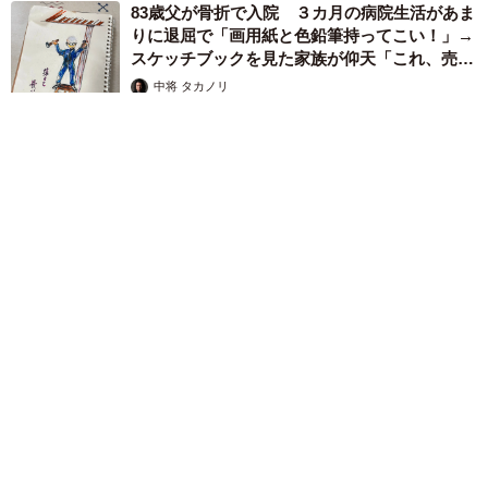
83歳父が骨折で入院 ３カ月の病院生活があま
りに退屈で「画用紙と色鉛筆持ってこい！」→
スケッチブックを見た家族が仰天「これ、売れ
ますよ…」
中将 タカノリ
2026.08.06
1歳息子が腕を亜脱臼 「奥さん、専業主婦なのに」と夫の後輩
から一言 母は泣きながら対応し必死だった 何年もたった今
もたまに思い出し…
山岡 もと子
2026.08.06