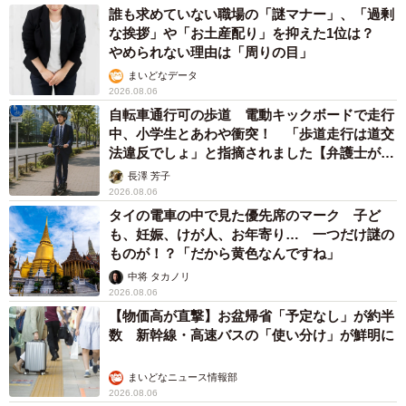
誰も求めていない職場の「謎マナー」、「過剰
な挨拶」や「お土産配り」を抑えた1位は？
やめられない理由は「周りの目」
まいどなデータ
2026.08.06
自転車通行可の歩道 電動キックボードで走行
中、小学生とあわや衝突！ 「歩道走行は道交
法違反でしょ」と指摘されました【弁護士が解
説】
長澤 芳子
2026.08.06
タイの電車の中で見た優先席のマーク 子ど
も、妊娠、けが人、お年寄り… 一つだけ謎の
ものが！？「だから黄色なんですね」
中将 タカノリ
2026.08.06
【物価高が直撃】お盆帰省「予定なし」が約半
数 新幹線・高速バスの「使い分け」が鮮明に
まいどなニュース情報部
2026.08.06