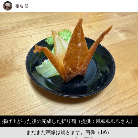
椎名 碧
揚げ上がった後の完成した折り鶴（提供：風虱虱虱虱さん）
まだまだ画像は続きます。画像（1/6）