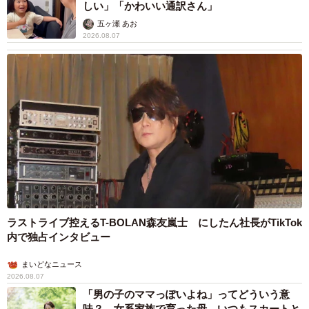
しい」「かわいい通訳さん」
五ヶ瀬 あお
2026.08.07
ラストライブ控えるT-BOLAN森友嵐士 にしたん社長がTikTok
内で独占インタビュー
まいどなニュース
2026.08.07
「男の子のママっぽいよね」ってどういう意
味？ 女系家族で育った母 いつもスカートと