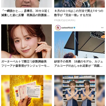
「一瞬誰かと…」彦摩呂、30キロ近く
８月のロト6はこの方法で買え!!６つの
減量した姿に反響 既製品の防護服が
数字が『完全一致』する方法
着られると...
PR(株式会社MURA)
ガーターベルトで際立つ妖艶脚線美
紗栄子の長男 18歳のモデル、カジュ
フリーアナ森香澄がランジェリーモデ
アルコーデのおしゃれ近影が「両親の
ルに ｢PE...
いいとこ取...