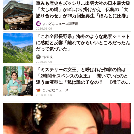
重みも歴史もズッシリ…出雲大社の日本最大級
「大しめ縄」が8年ぶり掛けかえ 伝統の「大
撚り合わせ」が28万回超再生「ほんとに圧巻」
まいどなニュース調査部
2026.08.06
「これ全部長野県」海外のような絶景ショット
に感動と反響「離れてからいいところだったん
だって気づいた」
行橋 友
2026.08.06
「ミステリーの女王」と呼ばれた作家の娘は
「2時間サスペンスの女王」 聞いていたのと
違う血液型に「私は誰の子なの？」【徹子の部
屋】
まいどなニュース
2026.08.06