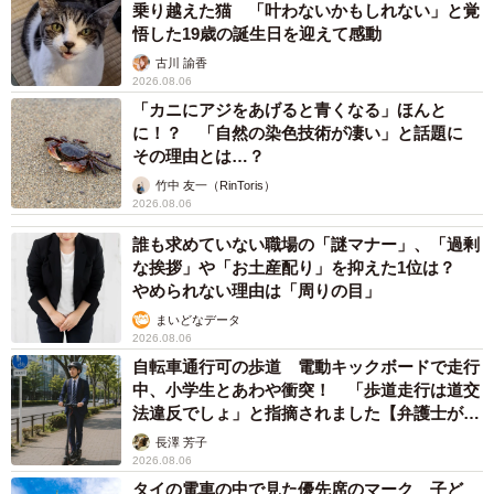
乗り越えた猫 「叶わないかもしれない」と覚
悟した19歳の誕生日を迎えて感動
古川 諭香
2026.08.06
「カニにアジをあげると青くなる」ほんと
に！？ 「自然の染色技術が凄い」と話題に
その理由とは…？
竹中 友一（RinToris）
2026.08.06
誰も求めていない職場の「謎マナー」、「過剰
な挨拶」や「お土産配り」を抑えた1位は？
やめられない理由は「周りの目」
まいどなデータ
2026.08.06
自転車通行可の歩道 電動キックボードで走行
中、小学生とあわや衝突！ 「歩道走行は道交
法違反でしょ」と指摘されました【弁護士が解
説】
長澤 芳子
2026.08.06
タイの電車の中で見た優先席のマーク 子ど