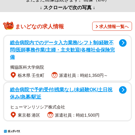
↓ スクロールで次の写真 ↓
まいどなの求人情報
求人情報一覧へ
総合病院内でのデータ入力業務/シフト制/経験不
問/医師事務作業/主婦・主夫歓迎/各種社会保険完
備
獨協医科大学病院
栃木県 壬生町
派遣社員：時給1,350円～
総合病院で予約受付/残業なし/未経験OK/土日祝
休み/急募/駅近
ヒューマンリソシア株式会社
東京都 港区
派遣社員：時給1,500円