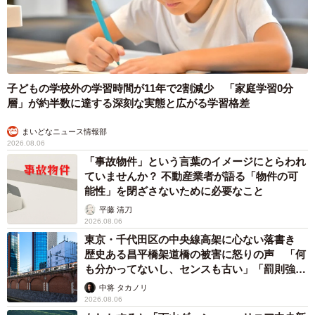
子どもの学校外の学習時間が11年で2割減少 「家庭学習0分
層」が約半数に達する深刻な実態と広がる学習格差
まいどなニュース情報部
2026.08.06
「事故物件」という言葉のイメージにとらわれ
ていませんか？ 不動産業者が語る「物件の可
能性」を閉ざさないために必要なこと
平藤 清刀
2026.08.06
東京・千代田区の中央線高架に心ない落書き
歴史ある昌平橋架道橋の被害に怒りの声 「何
も分かってないし、センスも古い」「罰則強化
して」
中将 タカノリ
2026.08.06