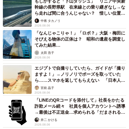
もしかすると「下山ダッシュ」 リニア中央新
幹線の長野県駅 在来線との乗り継ぎなし→な
ら走れば間に合うんじゃない？ 惜しい位置関
係が反響
中将 タカノリ
2026.08.06
「なんじゃこりゃ！」「ロボ？」大阪・梅田に
そびえる物体の正体は？ 昭和の遺産を調査し
てみた結果…
太田 浩子
2026.08.06
エジプトで自撮りしていたら、ガイドが「撮り
ますよ！」→ノリノリでポーズを取っていた
ら……スマホを返してもらえない 「日本人は
カモ代表かも」「私は6時間で3万円払った」
宮前 晶子
2026.08.06
「LINEのQRコードを添付して」社長をかたる
詐欺メール続々 社員を個人アカウントへ誘導
→最後は不正送金…求められる「だまされる前
提」の対策
井二 かける
2026.08.06