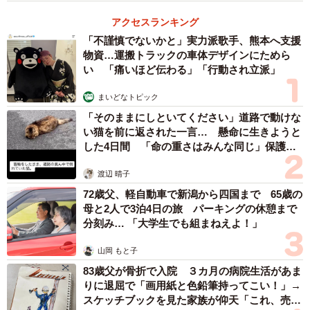
アクセスランキング
「不謹慎でないかと」実力派歌手、熊本へ支援
物資…運搬トラックの車体デザインにためら
い 「痛いほど伝わる」「行動され立派」
まいどなトピック
「そのままにしといてください」道路で動けな
い猫を前に返された一言… 懸命に生きようと
した4日間 「命の重さはみんな同じ」保護団
体代表の訴え
渡辺 晴子
72歳父、軽自動車で新潟から四国まで 65歳の
母と2人で3泊4日の旅 パーキングの休憩まで
分刻み… 「大学生でも組まねえよ！」
山岡 もと子
83歳父が骨折で入院 ３カ月の病院生活があま
りに退屈で「画用紙と色鉛筆持ってこい！」→
スケッチブックを見た家族が仰天「これ、売れ