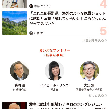
ますよ…」
中将 タカノリ
「これ全部長野県」海外のような絶景ショット
に感動と反響「離れてからいいところだったん
だって気づいた」
行橋 友
６位以降を見る
まいどなファミリー
（新着記事順）
森岡 浩
ハイヒール・リンゴ
大江 篤
姓氏研究家
漫才師
園田学園女子大学学長
もっと見る
愛車は総走行距離17万キロのホンダレジェン