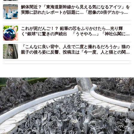
解体間近？「東海道新幹線から見える気になるアイツ」を
実際に訪れたレポートが話題に…「想像の3倍デカかっ
た」
これが泥だんご！？ 鉛筆の芯をふりかけたら…光り輝
く“銀球”に驚きの声続出 「うそやろ…」「神社仏閣に奉
納されてそう」
「こんなに良い背中、人生で二度と撮れるだろうか」猫の
親子の後ろ姿に反響、投稿主は「今一度、人と猫との関わ
り方を考えるきっかけに」