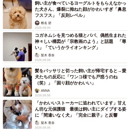
飼い主が食べているヨーグルトをもらえなかっ
た犬さん、爆裂に拗ねた顔がかわいすぎ「鼻息
フスフス」「反則レベル」
椎名 碧
2026.08.06
コガネムシを見つめる猫とパパ、偶然生まれた
神々しい構図が「宗教画のよう」と話題 「尊
い」「ていうかライオンキング」
梨木 香奈
2026.08.06
髪をバッサリと切った飼い主が帰宅すると→愛
犬たちの反応に「ワンコ様でも戸惑うのね
（笑）」「困り顔がかわいい」
ANNA
2026.08.06
「かわいいストーカーに追われています」甘え
ん坊な元保護猫 最後は飼い主にダイブする姿
に「間違いなく犬」「完全に親子」と反響
梨木 香奈
2026.08.06