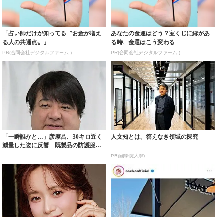
「占い師だけが知ってる〝お金が増え
あなたの金運はどう？宝くじに縁があ
る人の共通点〟」
る時、金運はこう変わる
PR(合同会社デジタルファーム )
PR(合同会社デジタルファーム )
「一瞬誰かと…」彦摩呂、30キロ近く
人文知とは、答えなき領域の探究
減量した姿に反響 既製品の防護服が
着られると...
PR(國學院大學)