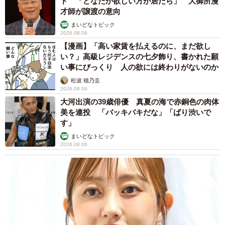
ド 「どなたか欲しい方が居たら」 大御所漫
才師が譲渡の意向
まいどなトピック
2026.08.06
【漫画】「高い家賃を払えるのに、まだ欲し
い？」高級レジデンスの七夕飾り、書かれた願
い事にびっくり 人の欲には終わりがないのか
松波 穂乃圭
2026.08.06
大河出演の39歳俳優 真夏の海で赤銅色の肉体
美を連投 「バッキバキだな」「ばり渋いで
す」
まいどなトピック
2026.08.06