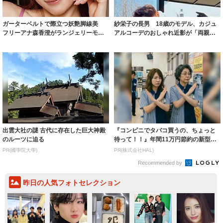
ガーターベルトで際立つ妖艶脚線美
紗栄子の長男 18歳のモデル、カジュ
フリーアナ森香澄がランジェリーモデ
アルコーデのおしゃれ近影が「両親の
ルに ｢PE...
いいとこ取...
出雲大社の謎 古代に存在した巨大神殿
『コンビニでタバコ買うの、ちょっと
のルーツに迫る
待って！！』年間11万円節約の新型タ
バコ
PR(國學院大學)
PR(株式会社HAL)
Recommended by
昨日の人気フォトセレクション