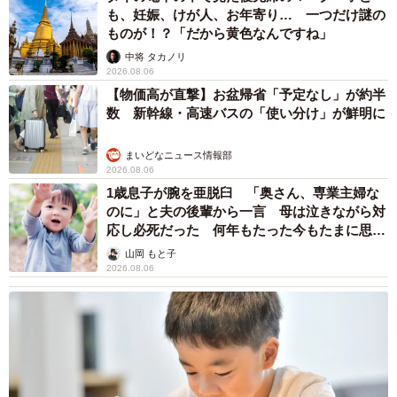
も、妊娠、けが人、お年寄り… 一つだけ謎の
ものが！？「だから黄色なんですね」
中将 タカノリ
2026.08.06
【物価高が直撃】お盆帰省「予定なし」が約半
数 新幹線・高速バスの「使い分け」が鮮明に
まいどなニュース情報部
2026.08.06
1歳息子が腕を亜脱臼 「奥さん、専業主婦な
のに」と夫の後輩から一言 母は泣きながら対
応し必死だった 何年もたった今もたまに思い
出し…
山岡 もと子
2026.08.06