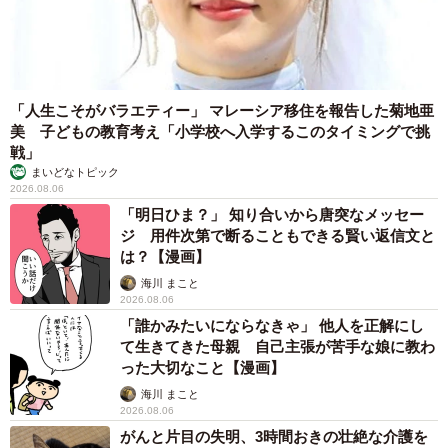
「人生こそがバラエティー」 マレーシア移住を報告した菊地亜
美 子どもの教育考え「小学校へ入学するこのタイミングで挑
戦」
まいどなトピック
2026.08.06
「明日ひま？」 知り合いから唐突なメッセー
ジ 用件次第で断ることもできる賢い返信文と
は？【漫画】
海川 まこと
2026.08.06
「誰かみたいにならなきゃ」 他人を正解にし
て生きてきた母親 自己主張が苦手な娘に教わ
った大切なこと【漫画】
海川 まこと
2026.08.06
がんと片目の失明、3時間おきの壮絶な介護を