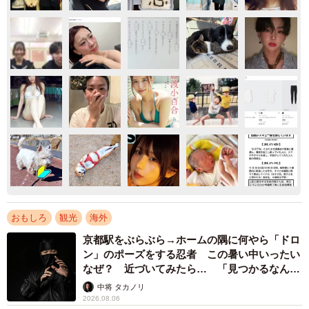
おもしろ
観光
海外
京都駅をぶらぶら→ホームの隅に何やら「ドロ
ン」のポーズをする忍者 この暑い中いったい
なぜ？ 近づいてみたら… 「見つかるなんて
未熟」
中将 タカノリ
2026.08.06