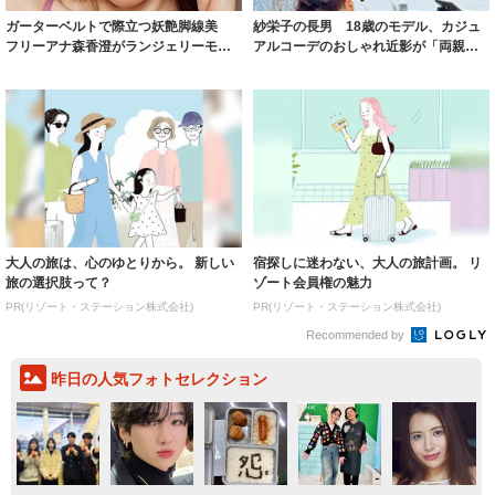
ガーターベルトで際立つ妖艶脚線美
紗栄子の長男 18歳のモデル、カジュ
フリーアナ森香澄がランジェリーモデ
アルコーデのおしゃれ近影が「両親の
ルに ｢PE...
いいとこ取...
大人の旅は、心のゆとりから。 新しい
宿探しに迷わない、大人の旅計画。 リ
旅の選択肢って？
ゾート会員権の魅力
PR(リゾート・ステーション株式会社)
PR(リゾート・ステーション株式会社)
Recommended by
昨日の人気フォトセレクション