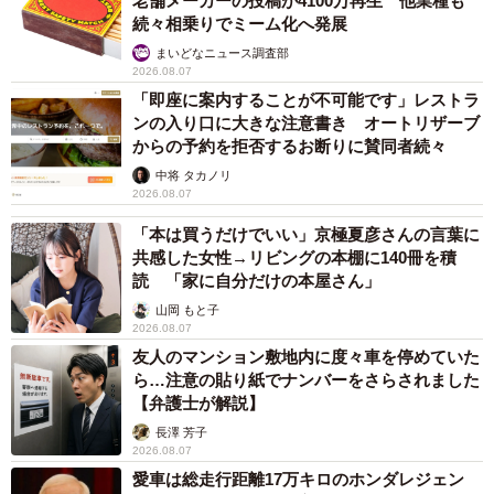
老舗メーカーの投稿が4100万再生 他業種も
続々相乗りでミーム化へ発展
まいどなニュース調査部
2026.08.07
「即座に案内することが不可能です」レストラ
ンの入り口に大きな注意書き オートリザーブ
からの予約を拒否するお断りに賛同者続々
中将 タカノリ
2026.08.07
「本は買うだけでいい」京極夏彦さんの言葉に
共感した女性→リビングの本棚に140冊を積
読 「家に自分だけの本屋さん」
山岡 もと子
2026.08.07
友人のマンション敷地内に度々車を停めていた
ら…注意の貼り紙でナンバーをさらされました
【弁護士が解説】
長澤 芳子
2026.08.07
愛車は総走行距離17万キロのホンダレジェン