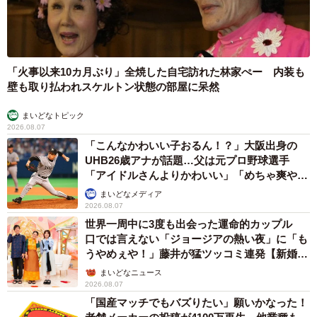
「火事以来10カ月ぶり」全焼した自宅訪れた林家ぺー 内装も
壁も取り払われスケルトン状態の部屋に呆然
まいどなトピック
2026.08.07
「こんなかわいい子おるん！？」大阪出身の
UHB26歳アナが話題…父は元プロ野球選手
「アイドルさんよりかわいい」「めちゃ爽や
か」
まいどなメディア
2026.08.07
世界一周中に3度も出会った運命的カップル
口では言えない「ジョージアの熱い夜」に「も
うやめぇや！」藤井が猛ツッコミ連発【新婚さ
ん】
まいどなニュース
2026.08.07
「国産マッチでもバズりたい」願いかなった！