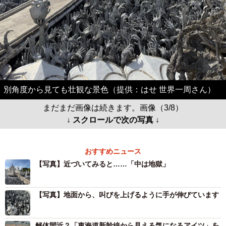
別角度から見ても壮観な景色（提供：はせ 世界一周さん）
まだまだ画像は続きます。画像（3/8）
↓ スクロールで次の写真 ↓
おすすめニュース
【写真】近づいてみると……「中は地獄」
【写真】地面から、叫びを上げるように手が伸びています
解体間近？「東海道新幹線から見える気になるアイツ」を