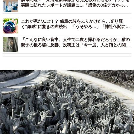
実際に訪れたレポートが話題に…「想像の3倍デカかっ
た」
これが泥だんご！？ 鉛筆の芯をふりかけたら…光り輝
く“銀球”に驚きの声続出 「うそやろ…」「神社仏閣に奉
納されてそう」
「こんなに良い背中、人生で二度と撮れるだろうか」猫の
親子の後ろ姿に反響、投稿主は「今一度、人と猫との関わ
り方を考えるきっかけに」