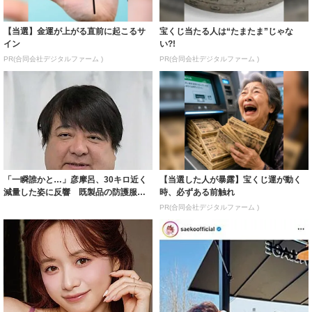
【当選】金運が上がる直前に起こるサ
宝くじ当たる人は“たまたま”じゃな
イン
い?!
PR(合同会社デジタルファーム )
PR(合同会社デジタルファーム )
「一瞬誰かと…」彦摩呂、30キロ近く
【当選した人が暴露】宝くじ運が動く
減量した姿に反響 既製品の防護服が
時、必ずある前触れ
着られると...
PR(合同会社デジタルファーム )