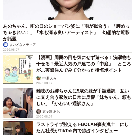
あのちゃん、雨の日のショーパン姿に「雨が似合う」「脚めっ
ちゃきれい！」「水も滴る良いアーティスト」 幻想的な近影
が話題
まいどなメディア
2026.08.07
【漫画】周囲の目を気にせず遊べる！洗濯物も
干せる！最近人気の戸建ての「中庭」 ところ
が…実際住んでみて分かった後悔ポイント
中瀬 えみ
2026.08.07
難聴のお姉ちゃんに5歳の妹が手話通訳 互い
に支え合う家族の日常に反響「妹ちゃん、頼も
しい」「かわいい通訳さん」
五ヶ瀬 あお
2026.08.07
ラストライブ控えるT-BOLAN森友嵐士 にし
たん社長がTikTok内で独占インタビュー