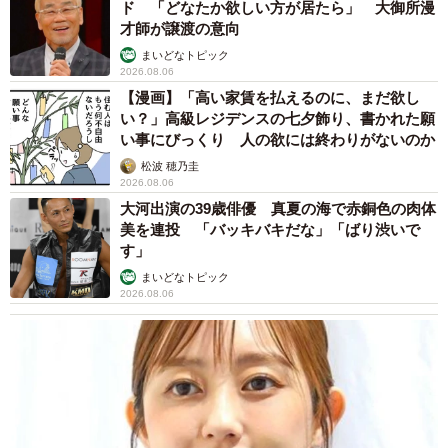
ド 「どなたか欲しい方が居たら」 大御所漫
才師が譲渡の意向
まいどなトピック
2026.08.06
【漫画】「高い家賃を払えるのに、まだ欲し
い？」高級レジデンスの七夕飾り、書かれた願
い事にびっくり 人の欲には終わりがないのか
松波 穂乃圭
2026.08.06
大河出演の39歳俳優 真夏の海で赤銅色の肉体
美を連投 「バッキバキだな」「ばり渋いで
す」
まいどなトピック
2026.08.06