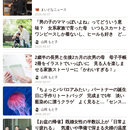
まいどなニュース
2026.08.07
「男の子のママっぽいよね」ってどういう意
味？ 女系家族で育った母 いつもスカートと
ワンピースしか着ないし、ヒールも好き どの
へんが…
山岡 もと子
2026.08.07
2歳半の長男と生後2カ月の次男の母 母子手帳
2冊をイラストでいっぱいに 見る人を楽しま
せる家族ストーリーに「かわいすぎる！」
山岡 もと子
2026.08.07
「ちょっとババロアみたい」パートナーの誕生
日に手作りトートバッグ 完成まで1年 淡い
藍染めに漂うクラゲ よく見ると…「センスす
ごい」
山岡 もと子
2026.08.07
【お盆の帰省】既婚女性の半数以上が「日常よ
り疲れる」 気遣いや準備で深まる夫婦の温度