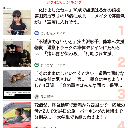
アクセスランキング
「化けましたね～」10歳で綾瀬はるかの娘役→
雰囲気ガラリの18歳に成長 「メイクで雰囲気
が」「宝塚に入れそう」
まいどなメディア
「不謹慎でないかと」実力派歌手、熊本へ支援
物資…運搬トラックの車体デザインにためら
い 「痛いほど伝わる」「行動され立派」
まいどなトピック
「そのままにしといてください」道路で動けな
い猫を前に返された一言… 懸命に生きようと
した4日間 「命の重さはみんな同じ」保護団
体代表の訴え
渡辺 晴子
72歳父、軽自動車で新潟から四国まで 65歳の
母と2人で3泊4日の旅 パーキングの休憩まで
分刻み… 「大学生でも組まねえよ！」