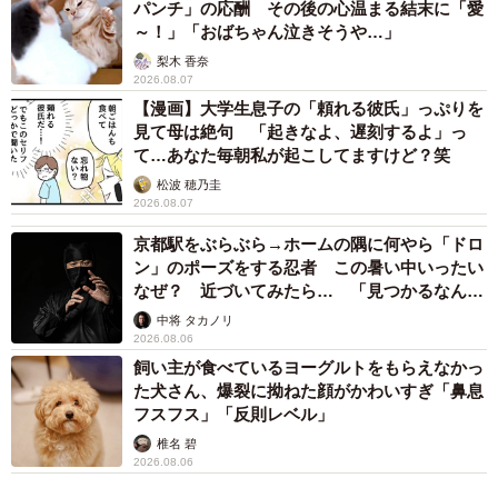
パンチ」の応酬 その後の心温まる結末に「愛
～！」「おばちゃん泣きそうや…」
梨木 香奈
2026.08.07
【漫画】大学生息子の「頼れる彼氏」っぷりを
見て母は絶句 「起きなよ、遅刻するよ」っ
て…あなた毎朝私が起こしてますけど？笑
松波 穂乃圭
2026.08.07
京都駅をぶらぶら→ホームの隅に何やら「ドロ
ン」のポーズをする忍者 この暑い中いったい
なぜ？ 近づいてみたら… 「見つかるなんて
未熟」
中将 タカノリ
2026.08.06
飼い主が食べているヨーグルトをもらえなかっ
た犬さん、爆裂に拗ねた顔がかわいすぎ「鼻息
フスフス」「反則レベル」
椎名 碧
2026.08.06