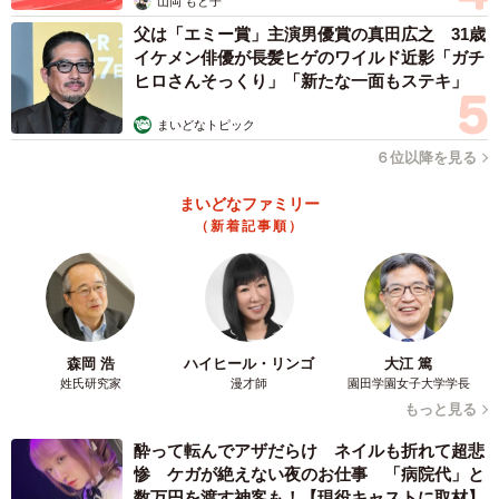
山岡 もと子
父は「エミー賞」主演男優賞の真田広之 31歳
イケメン俳優が長髪ヒゲのワイルド近影「ガチ
ヒロさんそっくり」「新たな一面もステキ」
まいどなトピック
６位以降を見る
まいどなファミリー
（新着記事順）
森岡 浩
ハイヒール・リンゴ
大江 篤
姓氏研究家
漫才師
園田学園女子大学学長
もっと見る
酔って転んでアザだらけ ネイルも折れて超悲
惨 ケガが絶えない夜のお仕事 「病院代」と
数万円を渡す神客も！【現役キャストに取材】