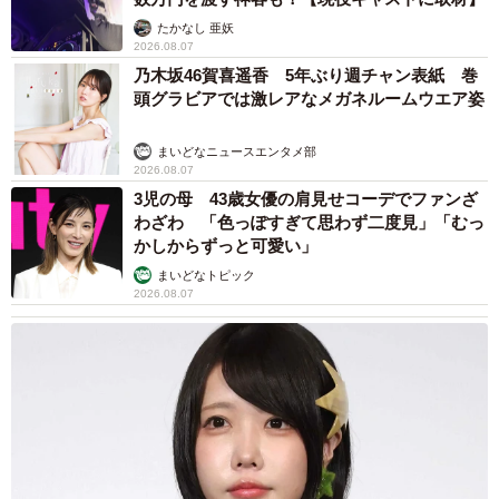
たかなし 亜妖
2026.08.07
乃木坂46賀喜遥香 5年ぶり週チャン表紙 巻
頭グラビアでは激レアなメガネルームウエア姿
まいどなニュースエンタメ部
2026.08.07
3児の母 43歳女優の肩見せコーデでファンざ
わざわ 「色っぽすぎて思わず二度見」「むっ
かしからずっと可愛い」
まいどなトピック
2026.08.07