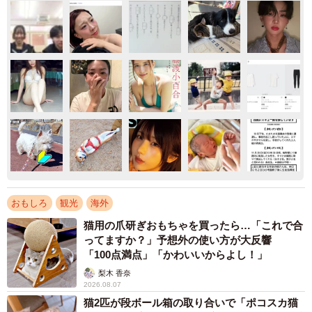
おもしろ
観光
海外
猫用の爪研ぎおもちゃを買ったら…「これで合
ってますか？」予想外の使い方が大反響
「100点満点」「かわいいからよし！」
梨木 香奈
2026.08.07
猫2匹が段ボール箱の取り合いで「ポコスカ猫