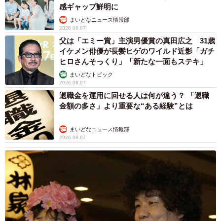
感ギャップ鮮明に
まいどなニュース情報部
2026.08.07
父は「エミー賞」主演男優賞の真田広之 31歳
イケメン俳優が長髪ヒゲのワイルド近影「ガチ
ヒロさんそっくり」「新たな一面もステキ」
まいどなトピック
2026.08.07
退職金を運用に回せる人は何が違う？ 「退職
金額の多さ」より重要な“ある経験”とは
まいどなニュース情報部
2026.08.07