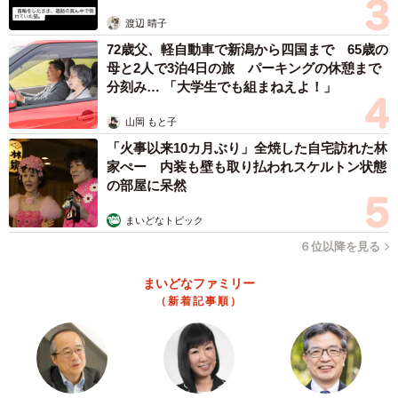
体代表の訴え
渡辺 晴子
72歳父、軽自動車で新潟から四国まで 65歳の
母と2人で3泊4日の旅 パーキングの休憩まで
分刻み… 「大学生でも組まねえよ！」
山岡 もと子
「火事以来10カ月ぶり」全焼した自宅訪れた林
家ぺー 内装も壁も取り払われスケルトン状態
の部屋に呆然
まいどなトピック
６位以降を見る
まいどなファミリー
（新着記事順）