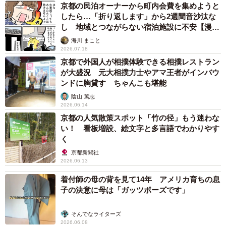
のコンシェルジュ経由のみの予約であればNo Showを回避
京都の民泊オーナーから町内会費を集めようと
したら…「折り返します」から2週間音沙汰な
できる」「Amazon Payなどを導入してみては？」といった
し 地域とつながらない宿泊施設に不安【漫
アドバイスも多く寄せられた。
画】
海川 まこと
2026.07.18
「木挽町よしや」さんでは今後の対策として、「来店予約
京都で外国人が相撲体験できる相撲レストラン
が大盛況 元大相撲力士やアマ王者がインバウ
の場合は前払い、電話やLINE予約の場合のルールについて
ンドに胸貸す ちゃんこも堪能
は現在検討しております」としている。
陰山 篤志
2026.06.14
訪日外国人のお客様。
京都の人気散策スポット「竹の径」もう迷わな
い！ 看板増設、絵文字と多言語でわかりやす
く
予約の場合ほとんどの方が、
#無断キャンセル
で取りに来
京都新聞社
てくれません。
2026.06.13
着付師の母の背を見て14年 アメリカ育ちの息
無下にお断りすることもできないので、
子の決意に母は「ガッツポーズです」
本当に困っています。
pic.twitter.com/bPmu2QWg0m
そんでなライターズ
2026.06.08
— 木挽町よしや👨‍🍳【公式】 (@kobikicho_y)
November