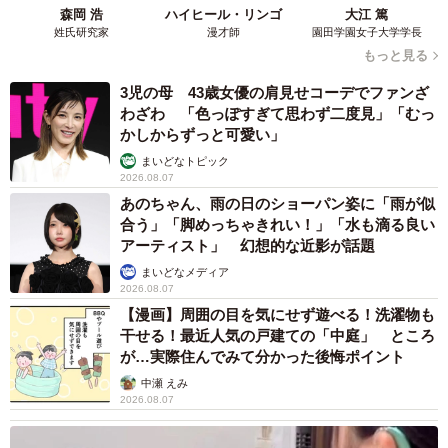
森岡 浩
ハイヒール・リンゴ
大江 篤
姓氏研究家
漫才師
園田学園女子大学学長
もっと見る
3児の母 43歳女優の肩見せコーデでファンざ
わざわ 「色っぽすぎて思わず二度見」「むっ
かしからずっと可愛い」
まいどなトピック
2026.08.07
あのちゃん、雨の日のショーパン姿に「雨が似
合う」「脚めっちゃきれい！」「水も滴る良い
アーティスト」 幻想的な近影が話題
まいどなメディア
2026.08.07
【漫画】周囲の目を気にせず遊べる！洗濯物も
干せる！最近人気の戸建ての「中庭」 ところ
が…実際住んでみて分かった後悔ポイント
中瀬 えみ
2026.08.07