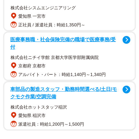
株式会社シスムエンジニアリング
愛知県 一宮市
正社員 / 派遣社員：時給1,350円～
医療事務職・社会保険完備の職場で医療事務/受
付
株式会社ニチイ学館 京都大学医学部附属病院
どら焼きは生ものであり、消費期限は翌日。閉店時間まで
京都府 京都市
取り置かれた「無断キャンセル」の商品は廃棄処分となる
アルバイト・パート：時給1,140円～1,340円
ため、「木挽町よしや」さんのような小さな老舗店にとっ
ては負担が大きい。
車部品の製造スタッフ・勤務時間選べる/土日/モ
クモク作業/空調完備
そのため、予約時間が過ぎた場合などは、予約時のLINEや
株式会社ホットスタッフ稲沢
海外の電話番号に確認の連絡をするというが、LINEは既読
愛知県 稲沢市
がつかない、電話はつながらない、といったトラブルが多
派遣社員：時給1,200円～1,500円
いという。