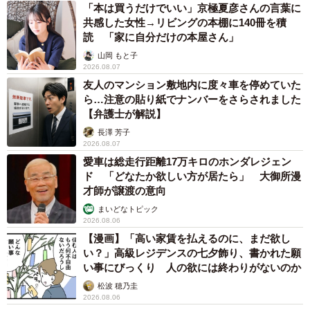
「本は買うだけでいい」京極夏彦さんの言葉に
共感した女性→リビングの本棚に140冊を積
読 「家に自分だけの本屋さん」
山岡 もと子
2026.08.07
友人のマンション敷地内に度々車を停めていた
ら…注意の貼り紙でナンバーをさらされました
【弁護士が解説】
長澤 芳子
2026.08.07
愛車は総走行距離17万キロのホンダレジェン
ド 「どなたか欲しい方が居たら」 大御所漫
才師が譲渡の意向
まいどなトピック
2026.08.06
【漫画】「高い家賃を払えるのに、まだ欲し
い？」高級レジデンスの七夕飾り、書かれた願
い事にびっくり 人の欲には終わりがないのか
松波 穂乃圭
2026.08.06