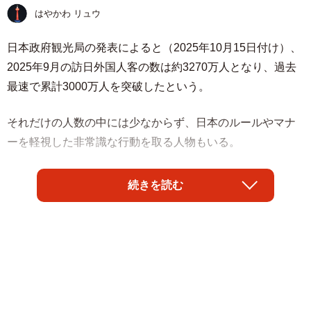
はやかわ リュウ
日本政府観光局の発表によると（2025年10月15⽇付け）、
2025年9月の訪日外国人客の数は約3270万人となり、過去
最速で累計3000万人を突破したという。
それだけの人数の中には少なからず、日本のルールやマナ
ーを軽視した非常識な行動を取る人物もいる。
先日、東京・銀座にある1922年創業の老舗和菓子店「木挽
続きを読む
町よしや」（＠kobikicho_y）さんが、訪日外国人客による
「無断キャンセル」が相次いでいることをX（旧Twitter）に
投稿。
「訪日外国人のお客様。予約の場合ほとんどの方が、無断
キャンセルで取りに来てくれません。無下にお断りするこ