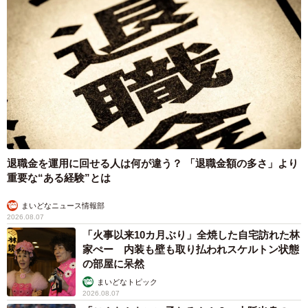
退職金を運用に回せる人は何が違う？ 「退職金額の多さ」より
重要な“ある経験”とは
まいどなニュース情報部
2026.08.07
「火事以来10カ月ぶり」全焼した自宅訪れた林
家ぺー 内装も壁も取り払われスケルトン状態
の部屋に呆然
まいどなトピック
2026.08.07