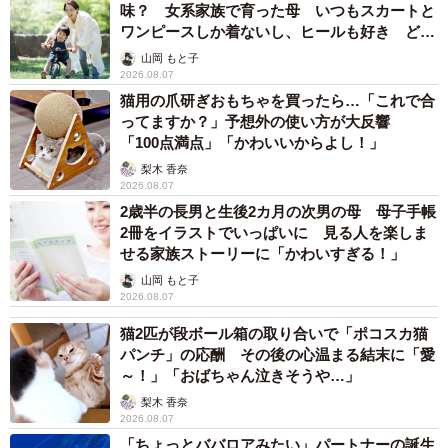
味？ 女系家族で育った母 いつもスカートと
ワンピースしか着ないし、ヒールも好き どの
へんが…
山岡 もと子
2026.08.07
猫用の爪研ぎおもちゃを買ったら…「これで合
ってますか？」予想外の使い方が大反響
「100点満点」「かわいいからよし！」
梨木 香奈
2026.08.07
2歳半の長男と生後2カ月の次男の母 母子手帳
2冊をイラストでいっぱいに 見る人を楽しま
せる家族ストーリーに「かわいすぎる！」
山岡 もと子
2026.08.07
猫2匹が段ボール箱の取り合いで「ポコスカ猫
パンチ」の応酬 その後の心温まる結末に「愛
～！」「おばちゃん泣きそうや…」
梨木 香奈
2026.08.07
「ちょっとババロアみたい」パートナーの誕生