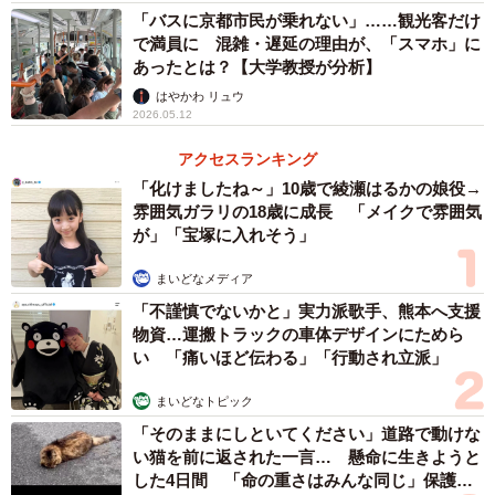
「バスに京都市民が乗れない」……観光客だけ
11, 2025
で満員に 混雑・遅延の理由が、「スマホ」に
あったとは？【大学教授が分析】
はやかわ リュウ
2026.05.12
アクセスランキング
「化けましたね～」10歳で綾瀬はるかの娘役→
雰囲気ガラリの18歳に成長 「メイクで雰囲気
が」「宝塚に入れそう」
まいどなメディア
「不謹慎でないかと」実力派歌手、熊本へ支援
物資…運搬トラックの車体デザインにためら
い 「痛いほど伝わる」「行動され立派」
まいどなトピック
「そのままにしといてください」道路で動けな
い猫を前に返された一言… 懸命に生きようと
した4日間 「命の重さはみんな同じ」保護団