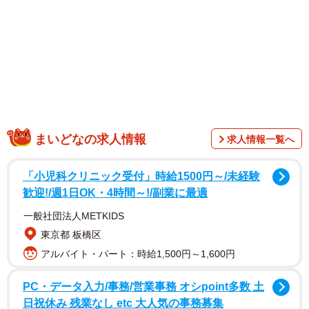
ともできないので、本当に困っています」と、悲鳴を上げ
た。
「訪日外国人」のすべてが悪いわけではないけれ
ど…
「木挽町よしや」二代目・店主に詳しく聞いたところ、
「無断キャンセル」が多発しているのは、人気商品「どら
焼き」（税抜価格／1個：170円）。
まいどなの求人情報
求人情報一覧へ
お店の近くにある「歌舞伎座」に出演する役者が紅を気に
「小児科クリニック受付」時給1500円～/未経験
歓迎!/週1日OK・4時間～!/副業に最適
せず食べられるようにと考案された、二つ折りの上品など
ら焼きで、数に限りがあることから事前の予約が必須だ。
一般社団法人METKIDS
東京都 板橋区
アルバイト・パート：時給1,500円～1,600円
PC・データ入力/事務/営業事務 オシpoint多数 土
日祝休み 残業なし etc 大人気の事務募集