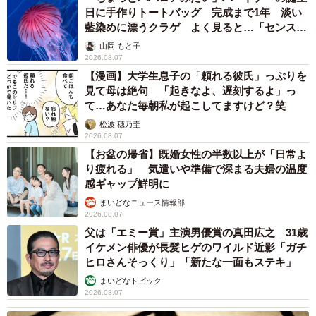
日に手作りトートバッグ 完成まで1年 淡い
藍染めに漂うクラゲ よく見ると…「センスす
ごい」
山岡 もと子
2026.08.07
【漫画】大学生息子の「頼れる彼氏」っぷりを
見て母は絶句 「起きなよ、遅刻するよ」っ
て…あなた毎朝私が起こしてますけど？笑
松波 穂乃圭
2026.08.07
【お盆の帰省】既婚女性の半数以上が「日常よ
り疲れる」 気遣いや準備で深まる夫婦の温度
感ギャップ鮮明に
まいどなニュース情報部
2026.08.07
父は「エミー賞」主演男優賞の真田広之 31歳
イケメン俳優が長髪ヒゲのワイルド近影「ガチ
ヒロさんそっくり」「新たな一面もステキ」
まいどなトピック
2026.08.07