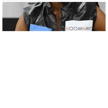
大河出演の39歳俳優 真夏の海で赤銅色の肉体美を連投 「バ
ッキバキだな」「ばり渋いです」
まいどなトピック
2026.08.06
「人生こそがバラエティー」 マレーシア移住
を報告した菊地亜美 子どもの教育考え「小学
校へ入学するこのタイミングで挑戦」
まいどなトピック
2026.08.06