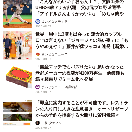
「こんなかわいい子おるん！？」大阪出身の
UHB26歳アナが話題…父は元プロ野球選手
「アイドルさんよりかわいい」「めちゃ爽や
か」
まいどなメディア
2026.08.07
世界一周中に3度も出会った運命的カップル
口では言えない「ジョージアの熱い夜」に「も
うやめぇや！」藤井が猛ツッコミ連発【新婚さ
ん】
まいどなニュース
2026.08.07
「国産マッチでもバズりたい」願いかなった！
老舗メーカーの投稿が4100万再生 他業種も
続々相乗りでミーム化へ発展
まいどなニュース調査部
2026.08.07
「即座に案内することが不可能です」レストラ
ンの入り口に大きな注意書き オートリザーブ
からの予約を拒否するお断りに賛同者続々
中将 タカノリ
2026.08.07