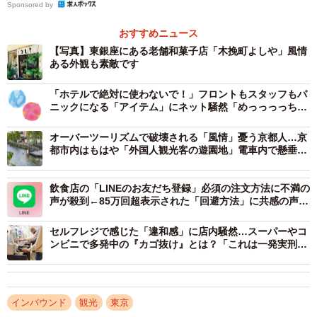
Sponsored by
「すべての訪日外国人の方が悪いわけではなく、マナーの
ある方々もいらっしゃる、ということはお伝えしたいで
おすすめニュース
す。各国でさまざまな考えやあり方があるかと思いますの
【写真】東銀座にある老舗和菓子店「木挽町よしや」風情
ある外観も素敵です
で、押し付けるのは良くないかもしれませんが、日本のル
ールやマナーは最低限守ってもらいたいと切に願っており
「ホテルで絶対に使わないで！」フロントもスタッフもパ
ます」（「木挽町よしや」二代目・店主）
ニックになる「アイテム」にネット騒然「めっっっっちゃ
大変」「家で使っておかんに怒られた」
オーバーツーリズムで破壊される「風情」憂う京都人…京
急速する多国籍化で危惧される「ルールが通用し
都市内はもはや「外国人観光客の遊園地」電車内で懸垂、
ない」を解決するには？
白川で行水
オーバーツーリズム問題を抱える京都など、日本国内の多
飲食店の「LINEのお友だち登録」必須の注文方法に不満の
声が殺到←85万回超表示された「回避方法」に共感の声
くの観光地でも同様の「訪日外国人観光客」による無断キ
「このシステムの店は2度と行かない」
ャンセル問題が多発している。
セルフレジで感じた「違和感」に店内騒然…スーパーやコ
ンビニで多発中の『カゴ抜け』とは？「これは一発実刑の
詐欺罪」「自分もやられた…」
今すぐ新規の決済システムを導入するのは予算的に難し
い、と投稿していた「木挽町よしや」さんに対して、「外
インバウンド
観光
東京
国人観光客による予約は来店必須・前払い制を」「ホテル