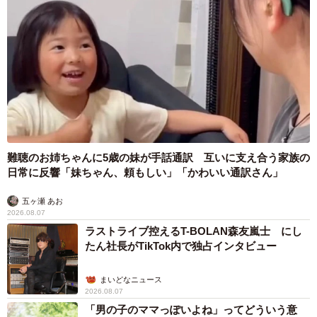
難聴のお姉ちゃんに5歳の妹が手話通訳 互いに支え合う家族の
日常に反響「妹ちゃん、頼もしい」「かわいい通訳さん」
五ヶ瀬 あお
2026.08.07
ラストライブ控えるT-BOLAN森友嵐士 にし
たん社長がTikTok内で独占インタビュー
まいどなニュース
2026.08.07
「男の子のママっぽいよね」ってどういう意