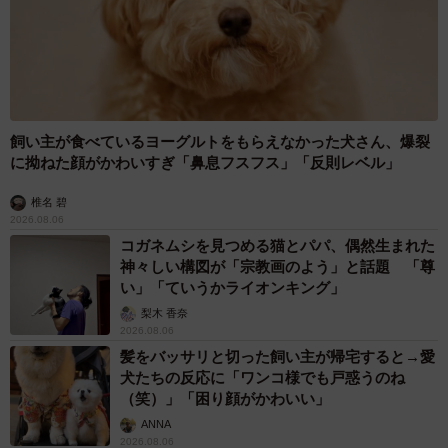
飼い主が食べているヨーグルトをもらえなかった犬さん、爆裂
に拗ねた顔がかわいすぎ「鼻息フスフス」「反則レベル」
椎名 碧
2026.08.06
コガネムシを見つめる猫とパパ、偶然生まれた
神々しい構図が「宗教画のよう」と話題 「尊
い」「ていうかライオンキング」
梨木 香奈
2026.08.06
髪をバッサリと切った飼い主が帰宅すると→愛
犬たちの反応に「ワンコ様でも戸惑うのね
（笑）」「困り顔がかわいい」
ANNA
2026.08.06