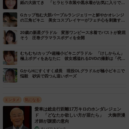
紙の大抜てき 「ヒラヒラ衣装や黒水着がお気に入りで
す」
Gカップ包む大胆パープルランジェリーと鮮やかオレンジ
の三角ビキニ 美女コスプレイヤーがフェチ心を刺激する
眼福ショット
20歳の新星グラドル 変形ワンピース水着でバストが窮屈
そう 圧巻グラマラスボディを全開
むちむちIカップ×超極小ビキニグラドル 「けしからん」
極上ボディをあなたに 彼女感溢れるDVDの撮影は「代謝
が良すぎて汗ばんでしまうほど」
GからHにすくすく成長 現役OLグラドルが極小ビキニで
悩殺 砂浜で四つん這いポーズ
エンタメ
気になる
愛車は総走行距離17万キロのホンダレジェン
ド 「どなたか欲しい方が居たら」 大御所漫
才師が譲渡の意向
まいどなトピック