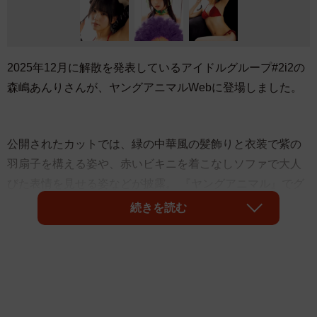
2025年12月に解散を発表しているアイドルグループ#2i2の
森嶋あんりさんが、ヤングアニマルWebに登場しました。
公開されたカットでは、緑の中華風の髪飾りと衣装で紫の
羽扇子を構える姿や、赤いビキニを着こなしソファで大人
びた表情を見せる姿などが披露。 『ヤングアニマル』でグ
ラビアデビューした彼女の成長ぶりがうかがえるグラビア
続きを読む
になっています。
ヤングアニマルWebグラビアはこちら
→
https://younganimal.com/episodes/fba95d12ef7dd/