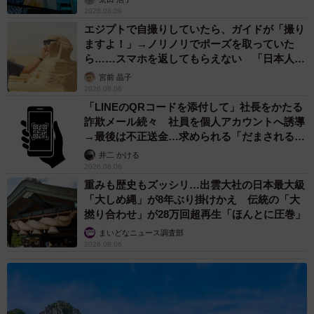
2026.08.06
エジプトで自撮りしていたら、ガイドが「撮り
ますよ！」→ノリノリでポーズを取っていた
ら……スマホを返してもらえない 「日本人は
カモ代表かも」「私は6時間で3万円払った」
宮前 晶子
2026.08.06
「LINEのQRコードを添付して」社長をかたる
詐欺メール続々 社員を個人アカウントへ誘導
→最後は不正送金…求められる「だまされる前
提」の対策
井二 かける
2026.08.06
重みも歴史もズッシリ…出雲大社の日本最大級
「大しめ縄」が8年ぶり掛けかえ 伝統の「大
撚り合わせ」が28万回超再生「ほんとに圧巻」
まいどなニュース調査部
2026.08.06