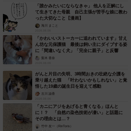
「誰かみたいにならなきゃ」 他人を正解にし
て生きてきた母親 自己主張が苦手な娘に教わ
った大切なこと【漫画】
海川 まこと
2026.08.06
「かわいいストーカーに追われています」甘え
ん坊な元保護猫 最後は飼い主にダイブする姿
に「間違いなく犬」「完全に親子」と反響
梨木 香奈
2026.08.06
がんと片目の失明、3時間おきの壮絶な介護を
乗り越えた猫 「叶わないかもしれない」と覚
悟した19歳の誕生日を迎えて感動
古川 諭香
2026.08.06
「カニにアジをあげると青くなる」ほんと
に！？ 「自然の染色技術が凄い」と話題に
その理由とは…？
竹中 友一（RinToris）