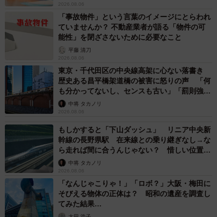
2026.08.06
「事故物件」という言葉のイメージにとらわれ
ていませんか？ 不動産業者が語る「物件の可
能性」を閉ざさないために必要なこと
平藤 清刀
2026.08.06
東京・千代田区の中央線高架に心ない落書き
歴史ある昌平橋架道橋の被害に怒りの声 「何
も分かってないし、センスも古い」「罰則強化
して」
中将 タカノリ
2026.08.06
もしかすると「下山ダッシュ」 リニア中央新
幹線の長野県駅 在来線との乗り継ぎなし→な
ら走れば間に合うんじゃない？ 惜しい位置関
係が反響
中将 タカノリ
2026.08.06
「なんじゃこりゃ！」「ロボ？」大阪・梅田に
そびえる物体の正体は？ 昭和の遺産を調査し
てみた結果…
太田 浩子