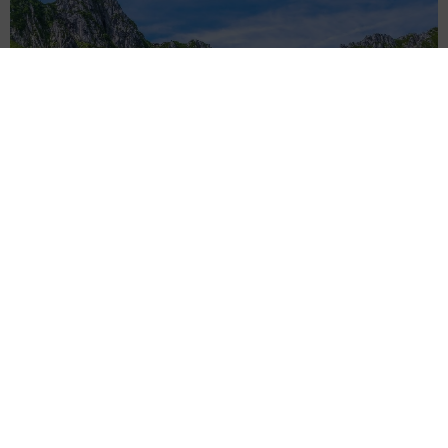
「これ全部長野県」海外のような絶景ショットに感動と反響
「離れてからいいところだったんだって気づいた」
行橋 友
2026.08.06
「わぁ…姐さん…」「永遠にお美しい」 大女
優岩下志麻さん、写真家のインスタに登場
まいどなメディア
2026.08.05
「ふざけてません…真剣です」京都の老舗和菓
子店 次はカブトムシの幼虫 職人が手がけた
ゲテモノ和菓子 見事な造形に「気持ち悪いく