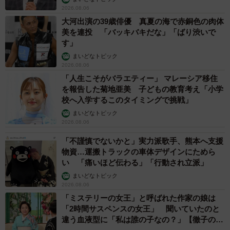
2026.08.06
大河出演の39歳俳優 真夏の海で赤銅色の肉体
美を連投 「バッキバキだな」「ばり渋いで
す」
まいどなトピック
2026.08.06
「人生こそがバラエティー」 マレーシア移住
を報告した菊地亜美 子どもの教育考え「小学
校へ入学するこのタイミングで挑戦」
まいどなトピック
2026.08.06
「不謹慎でないかと」実力派歌手、熊本へ支援
物資…運搬トラックの車体デザインにためら
い 「痛いほど伝わる」「行動され立派」
まいどなトピック
2026.08.06
「ミステリーの女王」と呼ばれた作家の娘は
「2時間サスペンスの女王」 聞いていたのと
違う血液型に「私は誰の子なの？」【徹子の部