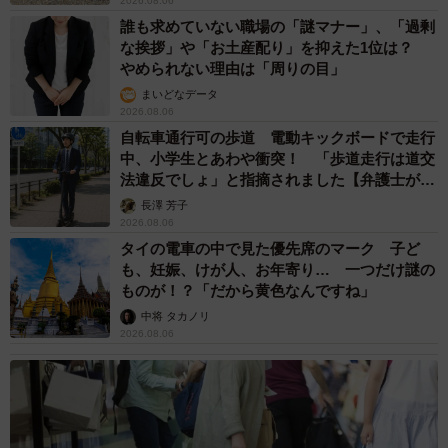
2026.08.06
誰も求めていない職場の「謎マナー」、「過剰
な挨拶」や「お土産配り」を抑えた1位は？
やめられない理由は「周りの目」
まいどなデータ
2026.08.06
自転車通行可の歩道 電動キックボードで走行
中、小学生とあわや衝突！ 「歩道走行は道交
法違反でしょ」と指摘されました【弁護士が解
説】
長澤 芳子
2026.08.06
タイの電車の中で見た優先席のマーク 子ど
も、妊娠、けが人、お年寄り… 一つだけ謎の
ものが！？「だから黄色なんですね」
中将 タカノリ
2026.08.06