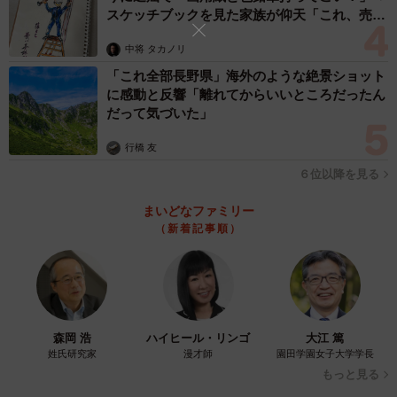
スケッチブックを見た家族が仰天「これ、売れ
ますよ…」
中将 タカノリ
「これ全部長野県」海外のような絶景ショット
に感動と反響「離れてからいいところだったん
だって気づいた」
行橋 友
６位以降を見る
まいどなファミリー
（新着記事順）
森岡 浩
ハイヒール・リンゴ
大江 篤
姓氏研究家
漫才師
園田学園女子大学学長
もっと見る