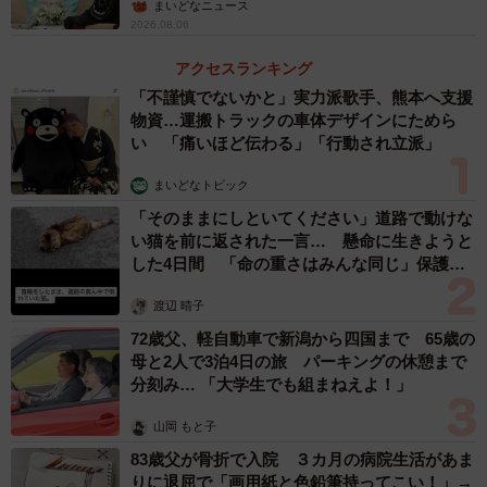
屋】
まいどなニュース
2026.08.06
アクセスランキング
「不謹慎でないかと」実力派歌手、熊本へ支援
物資…運搬トラックの車体デザインにためら
い 「痛いほど伝わる」「行動され立派」
まいどなトピック
「そのままにしといてください」道路で動けな
い猫を前に返された一言… 懸命に生きようと
した4日間 「命の重さはみんな同じ」保護団
体代表の訴え
渡辺 晴子
72歳父、軽自動車で新潟から四国まで 65歳の
母と2人で3泊4日の旅 パーキングの休憩まで
分刻み… 「大学生でも組まねえよ！」
山岡 もと子
83歳父が骨折で入院 ３カ月の病院生活があま
りに退屈で「画用紙と色鉛筆持ってこい！」→