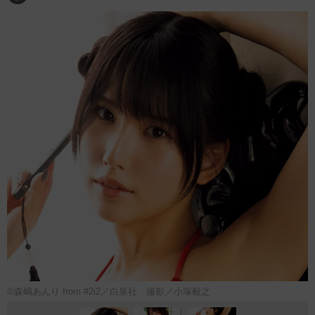
©︎森嶋あんり from #2i2／白泉社 撮影／小塚毅之