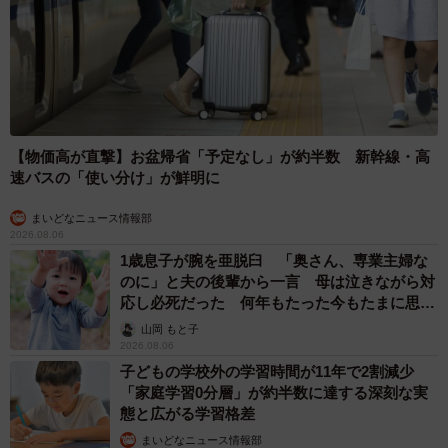
【物価高が直撃】お盆帰省「予定なし」が約半数 新幹線・高
速バスの「使い分け」が鮮明に
まいどなニュース情報部
2026.08.06
1歳息子が腕を亜脱臼 「奥さん、専業主婦な
のに」と夫の後輩から一言 母は泣きながら対
応し必死だった 何年もたった今もたまに思い
出し…
山岡 もと子
2026.08.06
子どもの学校外の学習時間が11年で2割減少
「家庭学習0分層」が約半数に達する深刻な実
態と広がる学習格差
まいどなニュース情報部