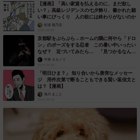
【漫画】「高い家賃を払えるのに、まだ欲し
い？」高級レジデンスの七夕飾り、書かれた願
い事にびっくり 人の欲には終わりがないのか
松波 穂乃圭
2026.08.06
京都駅をぶらぶら→ホームの隅に何やら「ドロ
ン」のポーズをする忍者 この暑い中いったい
なぜ？ 近づいてみたら… 「見つかるなんて
未熟」
中将 タカノリ
2026.08.06
「明日ひま？」 知り合いから唐突なメッセー
ジ 用件次第で断ることもできる賢い返信文と
は？【漫画】
海川 まこと
2026.08.06