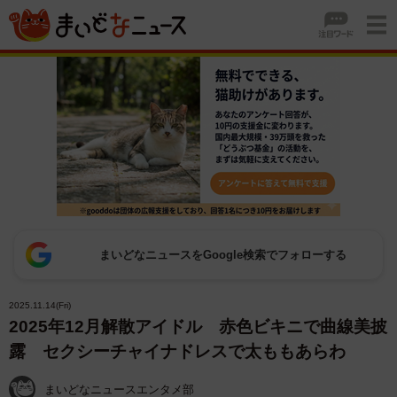
まいどなニュースをGoogle検索でフォローする
2025.11.14(Fri)
2025年12月解散アイドル 赤色ビキニで曲線美披
露 セクシーチャイナドレスで太ももあらわ
まいどなニュースエンタメ部