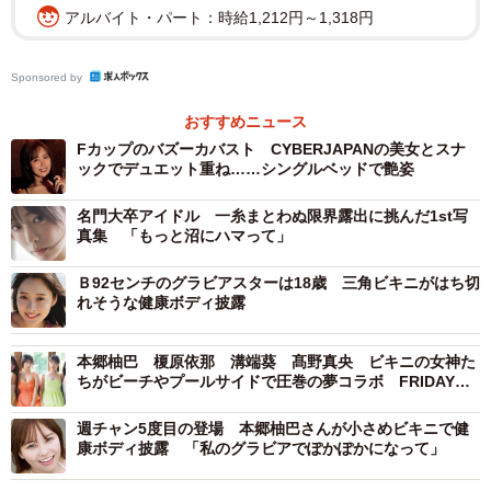
アルバイト・パート：時給1,212円～1,318円
Sponsored by
おすすめニュース
Fカップのバズーカバスト CYBERJAPANの美女とスナ
ックでデュエット重ね……シングルベッドで艶姿
名門大卒アイドル 一糸まとわぬ限界露出に挑んだ1st写
真集 「もっと沼にハマって」
Ｂ92センチのグラビアスターは18歳 三角ビキニがはち切
れそうな健康ボディ披露
本郷柚巴 榎原依那 溝端葵 髙野真央 ビキニの女神た
ちがビーチやプールサイドで圧巻の夢コラボ FRIDAYを
独占
週チャン5度目の登場 本郷柚巴さんが小さめビキニで健
康ボディ披露 「私のグラビアでぽかぽかになって」