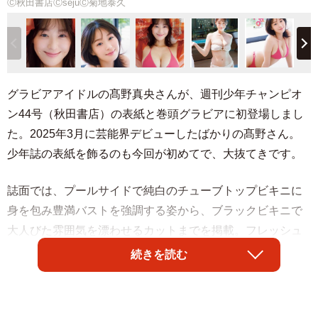
Ⓒ秋田書店ⒸsejuⒸ菊地泰久
グラビアアイドルの髙野真央さんが、週刊少年チャンピオ
ン44号（秋田書店）の表紙と巻頭グラビアに初登場しまし
た。2025年3月に芸能界デビューしたばかりの髙野さん。
少年誌の表紙を飾るのも今回が初めてで、大抜てきです。
誌面では、プールサイドで純白のチューブトップビキニに
身を包み豊満バストを強調する姿から、ブラックビキニで
大人びた雰囲気を漂わせるカットまでを掲載。フレッシュ
さと大人の魅力を兼ね備えたグラビアで、初表紙ながら強
続きを読む
烈なインパクトを放っています。王道ともいえるピンクの
三角ビキニで深い美谷間を際立たせるポーズは圧巻です。
今号には特典として「両面BIGポスター付録」と、「限定