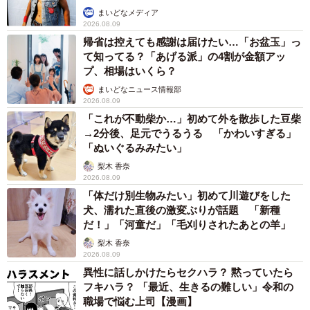
まいどなメディア
2026.08.09
帰省は控えても感謝は届けたい…「お盆玉」っ
て知ってる？「あげる派」の4割が金額アッ
プ、相場はいくら？
まいどなニュース情報部
2026.08.09
「これが不動柴か…」初めて外を散歩した豆柴
→2分後、足元でうるうる 「かわいすぎる」
「ぬいぐるみみたい」
梨木 香奈
2026.08.09
「体だけ別生物みたい」初めて川遊びをした
犬、濡れた直後の激変ぶりが話題 「新種
だ！」「河童だ」「毛刈りされたあとの羊」
梨木 香奈
2026.08.09
異性に話しかけたらセクハラ？ 黙っていたら
フキハラ？ 「最近、生きるの難しい」令和の
職場で悩む上司【漫画】