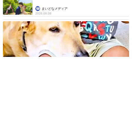
まいどなメディア
2026.08.08
12歳の愛犬に変化 1歳息子の膝で甘える初めて見せる姿に反
響 これまで「見守る立場」だったのに…「頭ポンポンが愛に
満ちている」「尊…」
梨木 香奈
2026.08.08
何かと人に舐められた黒髪時代 30代後半で金
髪デビューしたら…人生が激変！【漫画】