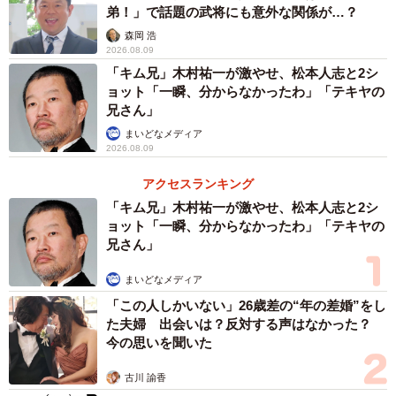
弟！」で話題の武将にも意外な関係が…？
森岡 浩
2026.08.09
「キム兄」木村祐一が激やせ、松本人志と2シ
ョット「一瞬、分からなかったわ」「テキヤの
兄さん」
まいどなメディア
2026.08.09
アクセスランキング
「キム兄」木村祐一が激やせ、松本人志と2シ
ョット「一瞬、分からなかったわ」「テキヤの
兄さん」
まいどなメディア
「この人しかいない」26歳差の“年の差婚”をし
た夫婦 出会いは？反対する声はなかった？
今の思いを聞いた
古川 諭香