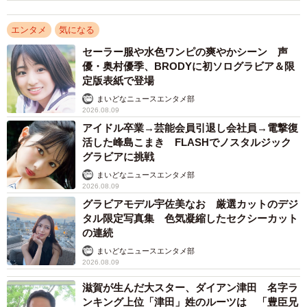
エンタメ
気になる
セーラー服や水色ワンピの爽やかシーン 声
優・奥村優季、BRODYに初ソログラビア＆限
定版表紙で登場
まいどなニュースエンタメ部
2026.08.09
アイドル卒業→芸能会員引退し会社員→電撃復
活した峰島こまき FLASHでノスタルジック
グラビアに挑戦
まいどなニュースエンタメ部
2026.08.09
グラビアモデル宇佐美なお 厳選カットのデジ
タル限定写真集 色気凝縮したセクシーカット
の連続
まいどなニュースエンタメ部
2026.08.09
滋賀が生んだ大スター、ダイアン津田 名字ラ
ンキング上位「津田」姓のルーツは 「豊臣兄