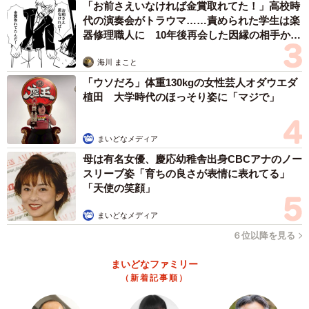
「お前さえいなければ金賞取れてた！」高校時
代の演奏会がトラウマ……責められた学生は楽
器修理職人に 10年後再会した因縁の相手から
思わぬ申し出【漫画】
海川 まこと
「ウソだろ」体重130kgの女性芸人オダウエダ
植田 大学時代のほっそり姿に「マジで」
まいどなメディア
母は有名女優、慶応幼稚舎出身CBCアナのノー
スリーブ姿「育ちの良さが表情に表れてる」
「天使の笑顔」
まいどなメディア
６位以降を見る
まいどなファミリー
（新着記事順）