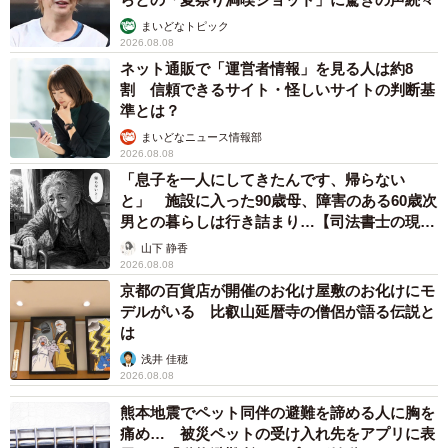
まいどなトピック
2026.08.08
ネット通販で「運営者情報」を見る人は約8
割 信頼できるサイト・怪しいサイトの判断基
準とは？
まいどなニュース情報部
2026.08.08
「息子を一人にしてきたんです、帰らない
と」 施設に入った90歳母、障害のある60歳次
男との暮らしは行き詰まり…【司法書士の現場
から】
山下 静香
2026.08.08
京都の百貨店が開催のお化け屋敷のお化けにモ
デルがいる 比叡山延暦寺の僧侶が語る伝説と
は
浅井 佳穂
2026.08.08
熊本地震でペット同伴の避難を諦める人に胸を
痛め… 被災ペットの受け入れ先をアプリに表