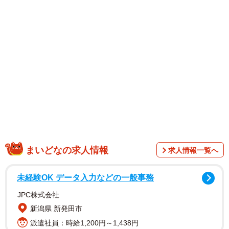
QUOカード応募者全員サービス企画」も付いてくる。
髙野さんは「ヒラヒラがついた衣装や初めて着た黒の水着
がお気に入りです！プールではたくさん泳ぎました
（笑）。いろいろな表情が見られると思います♡」とコメ
ントしています。
【髙野真央さんプロフィル】
生年月日2003年9月1日 栃木県出身 身長153cm 趣味筋
トレ、音楽鑑賞、ショッピング 特技柔軟、剣道、バレ
エ、爪楊枝をえくぼに挟める
まいどなの求人情報
求人情報一覧へ
未経験OK データ入力などの一般事務
JPC株式会社
新潟県 新発田市
派遣社員：時給1,200円～1,438円