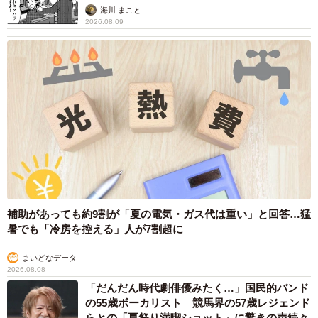
海川 まこと
2026.08.09
補助があっても約9割が「夏の電気・ガス代は重い」と回答…猛
暑でも「冷房を控える」人が7割超に
まいどなデータ
2026.08.08
「だんだん時代劇俳優みたく…」国民的バンド
の55歳ボーカリスト 競馬界の57歳レジェンド
らとの「夏祭り満喫ショット」に驚きの声続々