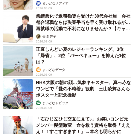
まいどなメディア
2026.08.09
業績悪化で退職勧奨を受けた30代会社員 会社
都合退職ならば失業手当を早く受け取れるが…
再就職の活動で不利になりませんか？【キャリ
アカウンセラーが解説】
長澤 芳子
2026.08.09
正直しんどい夏のレジャーランキング、3位
「帰省」、2位「バーベキュー」を抑えた1位
は？
まいどなデータ
2026.08.09
NHK大阪の朝の顔…気象キャスター、真っ赤な
ワンピで「愛の不時着」観劇 三山凌輝さんら
ポスターと記念撮影
まいどなトピック
2026.08.09
「右ひじ左ひじ交互に見て♪」お笑いコンビ元
メンバー髪型激変 命を救う資格を取得「ええ
え！！すごすぎます！」→本名も明らかに