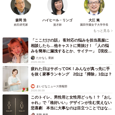
森岡 浩
ハイヒール・リンゴ
大江 篤
姓氏研究家
漫才師
園田学園女子大学学長
もっと見る
「ここだけの話」 客対応の悩みを担当黒服に
相談したら…他キャストに筒抜け！ 「人の悩
みを簡単に漏洩するとか、サイテー」【現役キ
ャストに取材】
たかなし 亜妖
2026.08.09
疲れた日はサボってOK！みんなが真っ先に手
を抜く家事ランキング 2位は「掃除」1位は？
まいどなニュース情報部
2026.08.09
このトイレ、男性用と女性用どっち！？「おし
ゃれ」で「格好いい」デザインが生む笑えない
悲喜劇 本当に大事なのは目立つことではな
く…
高野 朋美