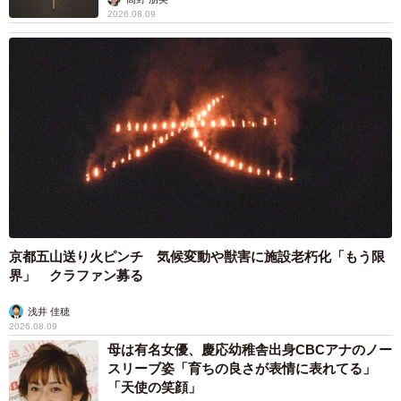
2026.08.09
京都五山送り火ピンチ 気候変動や獣害に施設老朽化「もう限
界」 クラファン募る
浅井 佳穂
2026.08.09
母は有名女優、慶応幼稚舎出身CBCアナのノー
スリーブ姿「育ちの良さが表情に表れてる」
「天使の笑顔」