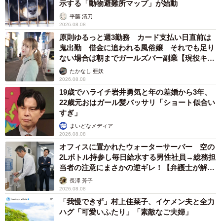
示する「動物避難所マップ」が始動
平藤 清刀
2026.08.08
原則ゆるっと週3勤務 カード支払い日直前は
鬼出勤 借金に追われる風俗嬢 それでも足り
ない場合は朝までガールズバー副業【現役キャ
ストに取材】
たかなし 亜妖
2026.08.08
19歳でハライチ岩井勇気と年の差婚から3年、
22歳元おはガール髪バッサリ「ショート似合い
すぎ」
まいどなメディア
2026.08.08
オフィスに置かれたウォーターサーバー 空の
2Lボトル持参し毎日給水する男性社員→総務担
当者の注意にまさかの逆ギレ！【弁護士が解
説】
長澤 芳子
2026.08.08
「我慢できず」村上佳菜子、イケメン夫と全力
ハグ「可愛いふたり」「素敵なご夫婦」