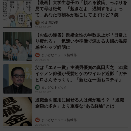
【漫画】大学生息子の「頼れる彼氏」っぷりを
見て母は絶句 「起きなよ、遅刻するよ」っ
て…あなた毎朝私が起こしてますけど？笑
松波 穂乃圭
2026.08.07
【お盆の帰省】既婚女性の半数以上が「日常よ
り疲れる」 気遣いや準備で深まる夫婦の温度
感ギャップ鮮明に
まいどなニュース情報部
2026.08.07
父は「エミー賞」主演男優賞の真田広之 31歳
イケメン俳優が長髪ヒゲのワイルド近影「ガチ
ヒロさんそっくり」「新たな一面もステキ」
まいどなトピック
2026.08.07
退職金を運用に回せる人は何が違う？ 「退職
金額の多さ」より重要な“ある経験”とは
まいどなニュース情報部
2026.08.07