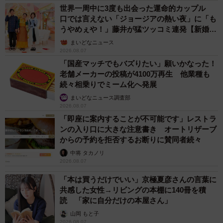
世界一周中に3度も出会った運命的カップル
口では言えない「ジョージアの熱い夜」に「も
うやめぇや！」藤井が猛ツッコミ連発【新婚さ
ん】
まいどなニュース
2026.08.07
「国産マッチでもバズりたい」願いかなった！
老舗メーカーの投稿が4100万再生 他業種も
続々相乗りでミーム化へ発展
まいどなニュース調査部
2026.08.07
「即座に案内することが不可能です」レストラ
ンの入り口に大きな注意書き オートリザーブ
からの予約を拒否するお断りに賛同者続々
中将 タカノリ
2026.08.07
「本は買うだけでいい」京極夏彦さんの言葉に
共感した女性→リビングの本棚に140冊を積
読 「家に自分だけの本屋さん」
山岡 もと子
2026.08.07