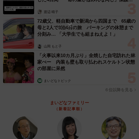
体代表の訴え
渡辺 晴子
72歳父、軽自動車で新潟から四国まで 65歳の
母と2人で3泊4日の旅 パーキングの休憩まで
分刻み… 「大学生でも組まねえよ！」
山岡 もと子
「火事以来10カ月ぶり」全焼した自宅訪れた林
家ぺー 内装も壁も取り払われスケルトン状態
の部屋に呆然
まいどなトピック
６位以降を見る
まいどなファミリー
（新着記事順）