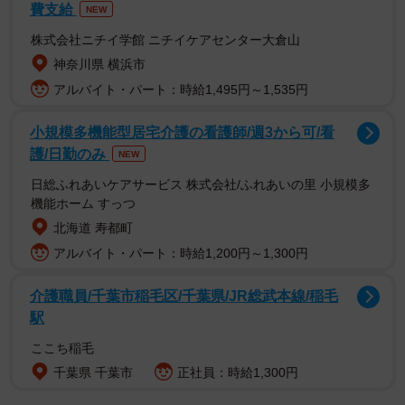
費支給
NEW
株式会社ニチイ学館 ニチイケアセンター大倉山
【南沙良さんプロフィール】
神奈川県 横浜市
2002年6月11日生まれ、東京都出身。映画『幼な子われら
アルバイト・パート：時給1,495円～1,535円
に生まれ』（2017年8月公開）で俳優デビュー。初主演映
画『志乃ちゃんは自分の名前が言えない』（2018年7月公
小規模多機能型居宅介護の看護師/週3から可/看
護/日勤のみ
開）で、報知映画賞、ブルーリボン賞ほか数々の映画賞を
NEW
受賞。近年の出演作に、映画『愛されなくても別に』（主
日総ふれあいケアサービス 株式会社/ふれあいの里 小規模多
機能ホーム すっつ
演）、映画『この子は邪悪』（主演）、NHK大河ドラマ
北海道 寿都町
『光る君へ』、DMM TVオリジナルドラマ『外道の歌』、
アルバイト・パート：時給1,200円～1,300円
ABEMA✕Netflixドラマ『わかっていても the shapes of
love』などがある。待機作として、香港映画『ROAD TO
介護職員/千葉市稲毛区/千葉県/JR総武本線/稲毛
VENDETTA殺手＃4』（12月4日香港公開）、主演映画『万
駅
事快調〈オール・グリーンズ〉』（26年1月16日公開）、
ここち稲毛
主演映画『禍禍女』（ゆりやんレトリィバァ監督作品・26
千葉県 千葉市
正社員：時給1,300円
年2月6日公開）がある。公式HP https://sara-