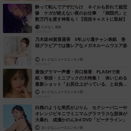
酔って転んでアザだらけ ネイルも折れて超悲
惨 ケガが絶えない夜のお仕事 「病院代」と
数万円を渡す神客も！【現役キャストに取材】
たかなし 亜妖
2026.08.07
乃木坂46賀喜遥香 5年ぶり週チャン表紙 巻
頭グラビアでは激レアなメガネルームウエア姿
まいどなニュースエンタメ部
2026.08.07
最強グラマー声優・井口裕香 FLASHで表
紙・巻頭・ミニブックの大特集！ 体いじめる
最新ショット「お尻仕上がっている、と自負し
ています」「いくつになっても理想の身体でい
まいどなニュースエンタメ部
たい」
2026.08.07
白桃のような美尻がぷりん セクシーバニーや
オレンジビキニでミニマムグラマラスな肢体が
大暴れ 成瀬かのん3rd DVD「ピーチライン」
まいどなニュースエンタメ部