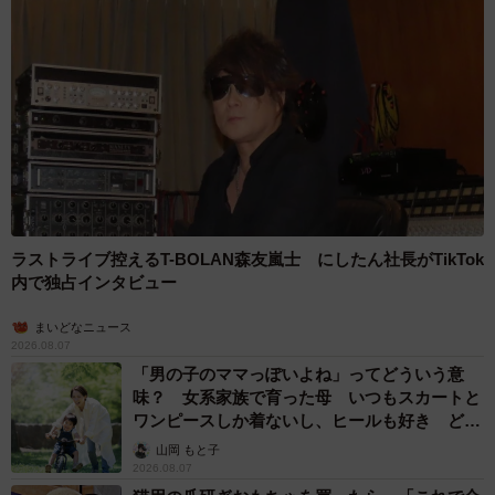
ラストライブ控えるT-BOLAN森友嵐士 にしたん社長がTikTok
内で独占インタビュー
まいどなニュース
2026.08.07
「男の子のママっぽいよね」ってどういう意
味？ 女系家族で育った母 いつもスカートと
ワンピースしか着ないし、ヒールも好き どの
へんが…
山岡 もと子
2026.08.07