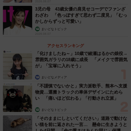
2026.08.07
3児の母 43歳女優の肩見せコーデでファンざ
わざわ 「色っぽすぎて思わず二度見」「むっ
かしからずっと可愛い」
まいどなトピック
2026.08.07
アクセスランキング
「化けましたね～」10歳で綾瀬はるかの娘役→
雰囲気ガラリの18歳に成長 「メイクで雰囲気
が」「宝塚に入れそう」
まいどなメディア
「不謹慎でないかと」実力派歌手、熊本へ支援
物資…運搬トラックの車体デザインにためら
い 「痛いほど伝わる」「行動され立派」
まいどなトピック
「そのままにしといてください」道路で動けな
い猫を前に返された一言… 懸命に生きようと
した4日間 「命の重さはみんな同じ」保護団