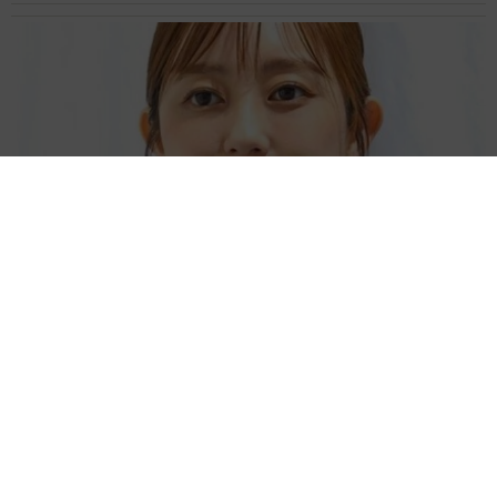
「人生こそがバラエティー」 マレーシア移住を報告した菊地亜
美 子どもの教育考え「小学校へ入学するこのタイミングで挑
戦」
まいどなトピック
2026.08.06
京都駅をぶらぶら→ホームの隅に何やら「ドロ
ン」のポーズをする忍者 この暑い中いったい
なぜ？ 近づいてみたら… 「見つかるなんて
未熟」
中将 タカノリ