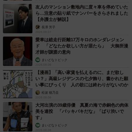
友人のマンション敷地内に度々車を停めていた
ら…注意の貼り紙でナンバーをさらされました
【弁護士が解説】
長澤 芳子
2026.08.07
愛車は総走行距離17万キロのホンダレジェン
ド 「どなたか欲しい方が居たら」 大御所漫
才師が譲渡の意向
まいどなトピック
2026.08.06
【漫画】「高い家賃を払えるのに、まだ欲し
い？」高級レジデンスの七夕飾り、書かれた願
い事にびっくり 人の欲には終わりがないのか
松波 穂乃圭
2026.08.06
大河出演の39歳俳優 真夏の海で赤銅色の肉体
美を連投 「バッキバキだな」「ばり渋いで
す」
まいどなトピック
2026.08.06