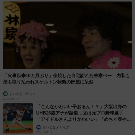
「火事以来10カ月ぶり」全焼した自宅訪れた林家ぺー 内装も
壁も取り払われスケルトン状態の部屋に呆然
まいどなトピック
2026.08.07
「こんなかわいい子おるん！？」大阪出身の
UHB26歳アナが話題…父は元プロ野球選手
「アイドルさんよりかわいい」「めちゃ爽や
か」
まいどなメディア
2026.08.07