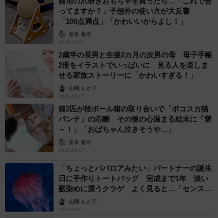
猫用の爪研ぎおもちゃを買ったら…「これで合
ってますか？」予想外の使い方が大反響
「100点満点」「かわいいからよし！」
梨木 香奈
2026.08.07
2歳半の長男と生後2カ月の次男の母 母子手帳
2冊をイラストでいっぱいに 見る人を楽しま
せる家族ストーリーに「かわいすぎる！」
山岡 もと子
2026.08.07
猫2匹が段ボール箱の取り合いで「ポコスカ猫
パンチ」の応酬 その後の心温まる結末に「愛
～！」「おばちゃん泣きそうや…」
梨木 香奈
2026.08.07
「ちょっとババロアみたい」パートナーの誕生
日に手作りトートバッグ 完成まで1年 淡い
藍染めに漂うクラゲ よく見ると…「センスす
ごい」
山岡 もと子
2026.08.07