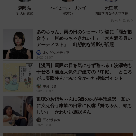
森岡 浩
ハイヒール・リンゴ
大江 篤
姓氏研究家
漫才師
園田学園女子大学学長
もっと見る
あのちゃん、雨の日のショーパン姿に「雨が似
合う」「脚めっちゃきれい！」「水も滴る良い
アーティスト」 幻想的な近影が話題
まいどなメディア
2026.08.07
【漫画】周囲の目を気にせず遊べる！洗濯物も
干せる！最近人気の戸建ての「中庭」 ところ
が…実際住んでみて分かった後悔ポイント
中瀬 えみ
2026.08.07
難聴のお姉ちゃんに5歳の妹が手話通訳 互い
に支え合う家族の日常に反響「妹ちゃん、頼も
しい」「かわいい通訳さん」
五ヶ瀬 あお
2026.08.07