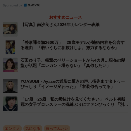
minami.com/ 公式Instagram（@lespros_sara00）公式
Sponsored by
X（@lespros_sara）
おすすめニュース
【写真】南沙良さん2026年カレンダー表紙
「整形課金額2600万」 28歳モデルが施術内容を公言す
る理由 「若いうちに垢抜けしよ。努力するなら今」
石田ゆり子、衝撃のベリーショートから4カ月…現在の髪
型が話題「エレガント堪らない」「真似したい」
YOASOBI・Ayaseの近影に驚きの声…指先までタトゥー
びっしり「イメージ変わった」「衣装似合ってる」
「17歳→25歳 私の垢抜けを見てください」 ベルト初戴
冠の女子プロレスラーの洗練ぶりにファンびっくり 「別人
にしか」「なんだか遠くに行ってしまった…」
エンタメ
気になる
買ってみたい