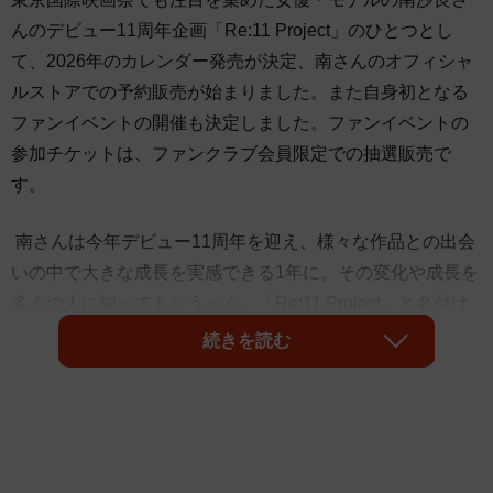
んのデビュー11周年企画「Re:11 Project」のひとつとし
て、2026年のカレンダー発売が決定、南さんのオフィシャ
ルストアでの予約販売が始まりました。また自身初となる
ファンイベントの開催も決定しました。ファンイベントの
参加チケットは、ファンクラブ会員限定での抽選販売で
す。
南さんは今年デビュー11周年を迎え、様々な作品との出会
いの中で大きな成長を実感できる1年に。その変化や成長を
多くの人に知ってもらうべく、「Re:11 Project」と名付け
た企画を始動しています。
続きを読む
毎年好評のカレンダーも、今年は「Re:11 Project」と題し
た通り、11周年を経て生まれ変わった彼女の今の表情を切
り取った内容です。