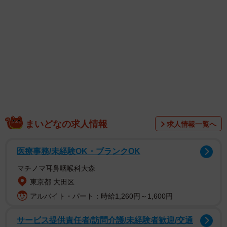
南さんは「カレンダー発売が決定しました！今年は、より
私らしい素の一面もたくさん見ていただければと思い撮影
しました。愛犬ホルモンのクッションもどこかに登場して
いるのでぜひチェックしてみてください。初めてのファン
イベント開催で少し緊張もしてますが、みなさんとお会い
できるのを楽しみにしています！」とコメントしていま
す。
まいどなの求人情報
求人情報一覧へ
医療事務/未経験OK・ブランクOK
マチノマ耳鼻咽喉科大森
東京都 大田区
アルバイト・パート：時給1,260円～1,600円
サービス提供責任者/訪問介護/未経験者歓迎/交通