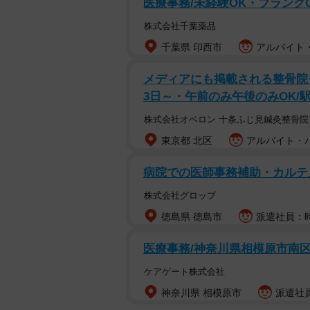
医療事務/未経験OK・ブランク
株式会社千葉薬品
千葉県 印西市
アルバイト・
メディアにも掲載される整骨院
3日～・午前のみ午後のみOK/
株式会社オベロン 十条ふじ見鍼灸整骨院
東京都 北区
アルバイト・パー
病院での医師事務補助・カルテ
株式会社グロップ
徳島県 徳島市
派遣社員：時
医療事務/神奈川県相模原市南
ケアゲート株式会社
神奈川県 相模原市
派遣社員