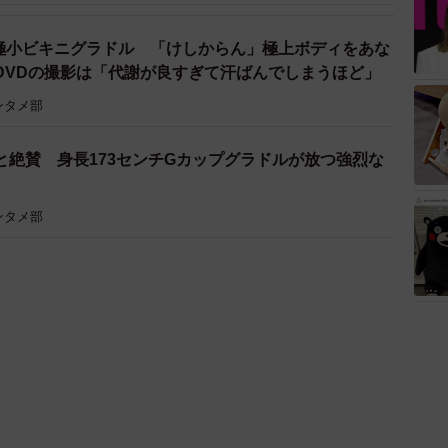
超極小ビキニグラドル 「けしからん」極上ボディをあな
DVDの撮影は「代謝が良すぎて汗ばんでしまうほど」
ンタメ部
と絶賛 身長173センチGカップグラドルが放つ強烈な
ンタメ部