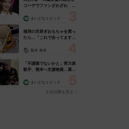
コーデでファンざわざわ
「色っぽすぎて思わず二度
見」「むっかしからずっと可
まいどなトピック
愛い」
猫用の爪研ぎおもちゃを買っ
たら…「これで合ってます
か？」予想外の使い方が大反
響 「100点満点」「かわい
梨木 香奈
いからよし！」
「不謹慎でないかと」実力派
歌手、熊本へ支援物資…運搬
トラックの車体デザインにた
めらい 「痛いほど伝わる」
まいどなトピック
「行動され立派」
６位以降を見る