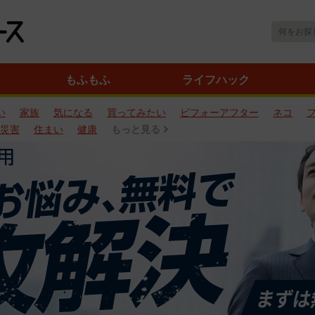
もふもふ
ライフハック
い
家族
気になる
買ってみたい
ビフォーアフター
ネコ
災害
住まい
健康
もっと見る