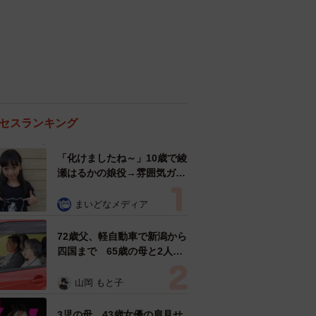
セスランキング
「化けましたね～」10歳で綾
瀬はるかの娘役→雰囲気ガラ
リの18歳に成長 「メイクで
雰囲気が」「宝塚に入れそ
まいどなメディア
う」
72歳父、軽自動車で新潟から
四国まで 65歳の母と2人で
3泊4日の旅 パーキングの休
憩まで分刻み… 「大学生で
山岡 もと子
も組まねえよ！」
3児の母 43歳女優の肩見せ