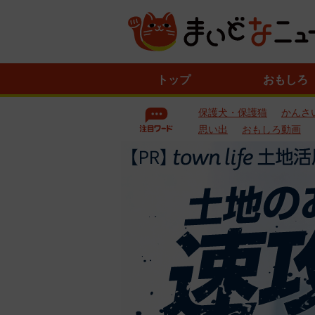
ニ
トップ
おもしろ
ュ
ー
保護犬・保護猫
かんさ
ス
一
思い出
おもしろ動画
覧