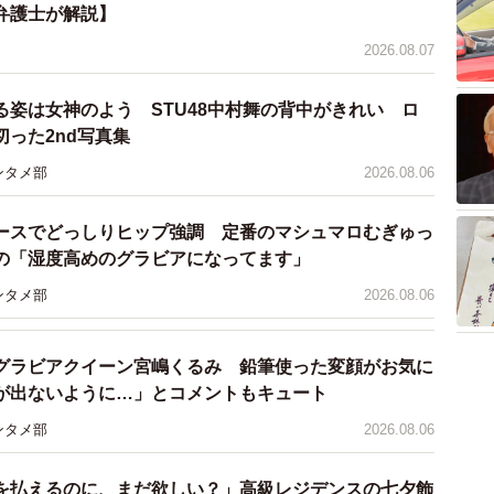
弁護士が解説】
2026.08.07
る姿は女神のよう STU48中村舞の背中がきれい ロ
った2nd写真集
ンタメ部
2026.08.06
ースでどっしりヒップ強調 定番のマシュマロむぎゅっ
の「湿度高めのグラビアになってます」
ンタメ部
2026.08.06
グラビアクイーン宮嶋くるみ 鉛筆使った変顔がお気に
が出ないように…」とコメントもキュート
ンタメ部
2026.08.06
を払えるのに、まだ欲しい？」高級レジデンスの七夕飾