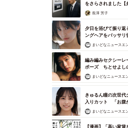
をさらされました【
長澤 芳子
夕日を浴びて振り返
ングヘアをバッサリ切
まいどなニュースエ
編み編みセクシーレ
ポーズ ちとせよし
まいどなニュースエ
きゅるん瞳の次世代
入りカット 「お腹
まいどなニュースエ
【漫画】「高い家賃