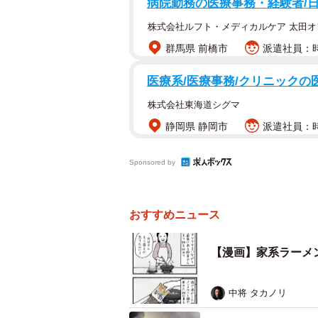
病院勤務の医療事務・経験者/
株式会社ルフト・メディカルケア 太田オ
群馬県 前橋市
派遣社員：時
医療系/医療事務/クリニックの
株式会社東海道シグマ
静岡県 静岡市
派遣社員：時給
Sponsored by
おすすめニュース
【漫画】家系ラーメ
中将 タカノリ