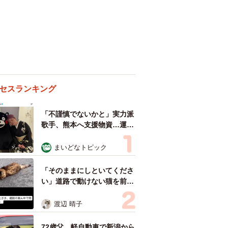
セスランキング
「不謹慎でないかと」実力派
歌手、熊本へ支援物資…運搬
トラックの車体デザインにた
めらい 「痛いほど伝わる」
まいどなトピック
「行動され立派」
「そのままにしといてくださ
い」道路で動けない猫を前に
返された一言… 懸命に生き
ようとした4日間 「命の重
渡辺 晴子
さはみんな同じ」保護団体代
表の訴え
72歳父、軽自動車で新潟から