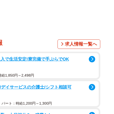
1/3
メン」ってどんなラーメンか知ってますか？
ったご当地ラーメンで、今や全国に広がる人気ジャンルに
報
求人情報一覧へ
に関する
誤解
が大きな注目を集めている。
系ラーメンの事を間違って解釈してた。。」
入で生活安定!寮完備で手ぶらでOK
は漫画アカウント「工務店の日報」を運営する
福田雄
1,850円～2,498円
可/デイサービスの介護士/シフト相談可
パート：時給1,200円～1,300円