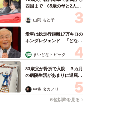
四国まで 65歳の母と2人で
3泊4日の旅 パーキングの休
憩まで分刻み… 「大学生で
山岡 もと子
も組まねえよ！」
愛車は総走行距離17万キロの
ホンダレジェンド 「どなた
か欲しい方が居たら」 大御
所漫才師が譲渡の意向
まいどなトピック
83歳父が骨折で入院 ３カ月
の病院生活があまりに退屈で
「画用紙と色鉛筆持ってこ
い！」→スケッチブックを見
中将 タカノリ
た家族が仰天「これ、売れま
６位以降を見る
すよ…」