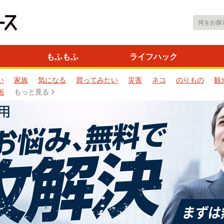
もふもふ
ライフハック
い
家族
気になる
買ってみたい
災害
ネコ
のりもの
観
画
もっと見る