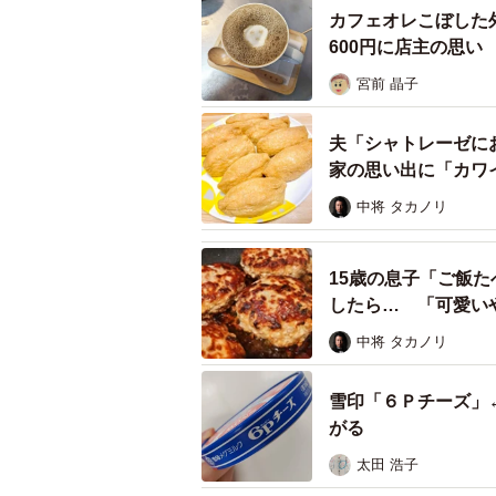
カフェオレこぼした
600円に店主の思い
宮前 晶子
夫「シャトレーゼに
家の思い出に「カワ
中将 タカノリ
15歳の息子「ご飯
したら… 「可愛い
中将 タカノリ
雪印「６Ｐチーズ」
がる
太田 浩子