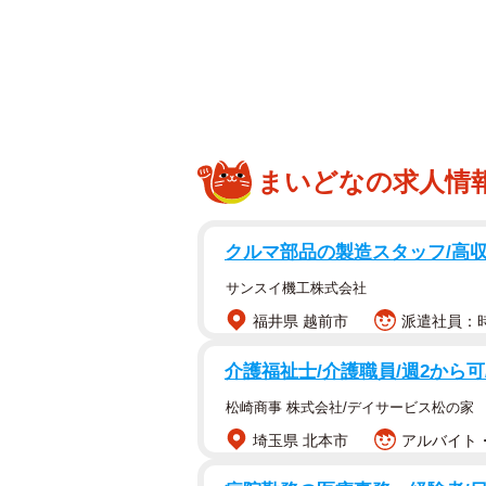
みなさん「家系ラー
1974年に横浜市の吉村家から始ま
成長した
家系ラーメン
。
まいどなの求人情
今、SNS上ではそんな家系ラーメン
「えっ、そうじゃなかったの！？家
クルマ部品の製造スタッフ/高収
サンスイ機工株式会社
と漫画でそのあらましを紹介したの
福井県 越前市
派遣社員：時給
一さん
（@komute_no_nippo）。
介護福祉士/介護職員/週2から
松崎商事 株式会社/デイサービス松の家
埼玉県 北本市
アルバイト・