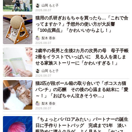
へんが…
山岡 もと子
2026.08.07
猫用の爪研ぎおもちゃを買ったら…「これで合
ってますか？」予想外の使い方が大反響
「100点満点」「かわいいからよし！」
梨木 香奈
2026.08.07
2歳半の長男と生後2カ月の次男の母 母子手帳
2冊をイラストでいっぱいに 見る人を楽しま
せる家族ストーリーに「かわいすぎる！」
山岡 もと子
2026.08.07
猫2匹が段ボール箱の取り合いで「ポコスカ猫
パンチ」の応酬 その後の心温まる結末に「愛
～！」「おばちゃん泣きそうや…」
梨木 香奈
2026.08.07
「ちょっとババロアみたい」パートナーの誕生
日に手作りトートバッグ 完成まで1年 淡い
藍染めに漂うクラゲ よく見ると…「センスす