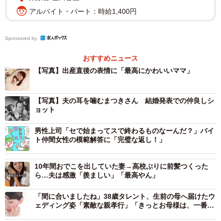
アルバイト・パート：時給1,400円
Sponsored by
おすすめニュース
【写真】出産直後の表情に「最高にかわいいママ」
【写真】夫の耳を噛むまつきさん 結婚発表での仲良しシ
ョット
男性上司「セで始まってスで終わるものなーんだ？」バイ
ト仲間女性の模範解答に「完璧な返し！」
10年間おでこを出していた妻→高校ぶりに前髪つくった
ら…夫は感激「羨ましい」「最高やん」
「間に合いましたね」38歳タレント、生前の母へ届けたウ
ェディング姿「素敵な親孝行」「きっとお母様は、一番の
宝物を…」