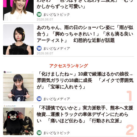
かしからずっと可愛い」
まいどなトピック
2026.08.07
あのちゃん、雨の日のショーパン姿に「雨が似
合う」「脚めっちゃきれい！」「水も滴る良い
アーティスト」 幻想的な近影が話題
まいどなメディア
2026.08.07
アクセスランキング
「化けましたね～」10歳で綾瀬はるかの娘役→
雰囲気ガラリの18歳に成長 「メイクで雰囲気
が」「宝塚に入れそう」
まいどなメディア
「不謹慎でないかと」実力派歌手、熊本へ支援
物資…運搬トラックの車体デザインにためら
い 「痛いほど伝わる」「行動され立派」
まいどなトピック