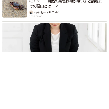
に！？ 「自然の染色技術が凄い」と話題に
その理由とは…？
竹中 友一（RinToris）
2026.08.06
誰も求めていない職場の「謎マナー」、「過剰な挨拶」や「お
土産配り」を抑えた1位は？ やめられない理由は「周りの目」
まいどなデータ
2026.08.06
自転車通行可の歩道 電動キックボードで走行