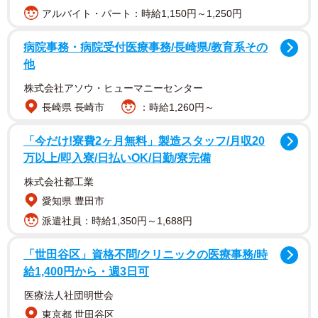
アルバイト・パート：時給1,150円～1,250円
病院事務・病院受付医療事務/長崎県/教育系その
他
株式会社アソウ・ヒューマニーセンター
長崎県 長崎市
：時給1,260円～
「今だけ!寮費2ヶ月無料」製造スタッフ/月収20
万以上/即入寮/日払いOK/日勤/寮完備
株式会社都工業
まつきさんは1997年生まれ、岡山県倉敷市出身。2021年に
愛知県 豊田市
おかやま観光特使に就任。2025年7月、お笑いコンビ「コ
派遣社員：時給1,350円～1,688円
ットン」のきょんさんとの結婚を発表。同時に第1子を妊娠
「世田谷区」資格不問/クリニックの医療事務/時
中であることも公表していました。
給1,400円から・週3日可
医療法人社団明世会
東京都 世田谷区