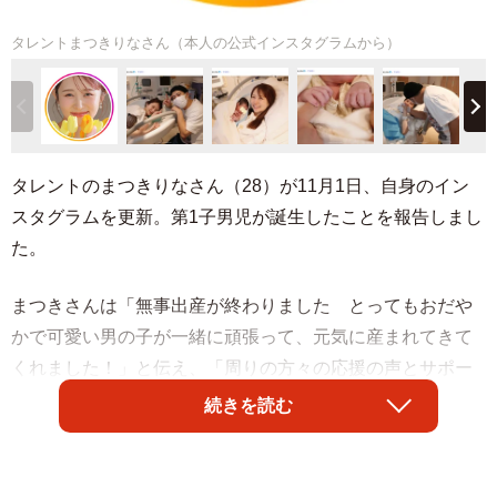
タレントまつきりなさん（本人の公式インスタグラムから）
タレントのまつきりなさん（28）が11月1日、自身のイン
スタグラムを更新。第1子男児が誕生したことを報告しまし
た。
まつきさんは「無事出産が終わりました とってもおだや
かで可愛い男の子が一緒に頑張って、元気に産まれてきて
くれました！」と伝え、「周りの方々の応援の声とサポー
ト、そしてなにより夫と母親立ち合いの中で初めてのお産
続きを読む
が出来たこと、本当に心強かった」と心境をつづりまし
た。