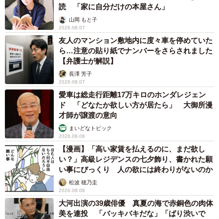
読 「家に自分だけの本屋さん」
山岡 もと子
2026.08.07
友人のマンション敷地内に度々車を停めていた
ら…注意の貼り紙でナンバーをさらされました
【弁護士が解説】
長澤 芳子
2026.08.07
愛車は総走行距離17万キロのホンダレジェン
ド 「どなたか欲しい方が居たら」 大御所漫
才師が譲渡の意向
まいどなトピック
2026.08.06
【漫画】「高い家賃を払えるのに、まだ欲し
い？」高級レジデンスの七夕飾り、書かれた願
い事にびっくり 人の欲には終わりがないのか
松波 穂乃圭
2026.08.06
大河出演の39歳俳優 真夏の海で赤銅色の肉体
美を連投 「バッキバキだな」「ばり渋いで