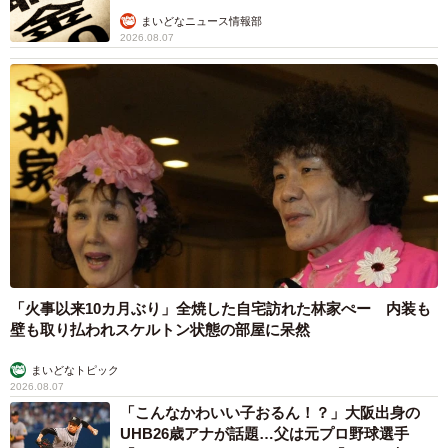
まいどなニュース情報部
2026.08.07
「火事以来10カ月ぶり」全焼した自宅訪れた林家ぺー 内装も
壁も取り払われスケルトン状態の部屋に呆然
まいどなトピック
2026.08.07
「こんなかわいい子おるん！？」大阪出身の
UHB26歳アナが話題…父は元プロ野球選手