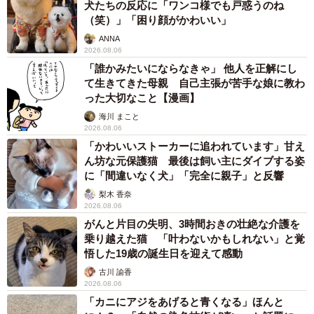
犬たちの反応に「ワンコ様でも戸惑うのね
（笑）」「困り顔がかわいい」
ANNA
2026.08.06
「誰かみたいにならなきゃ」 他人を正解にし
て生きてきた母親 自己主張が苦手な娘に教わ
った大切なこと【漫画】
海川 まこと
2026.08.06
「かわいいストーカーに追われています」甘え
ん坊な元保護猫 最後は飼い主にダイブする姿
に「間違いなく犬」「完全に親子」と反響
梨木 香奈
2026.08.06
がんと片目の失明、3時間おきの壮絶な介護を
乗り越えた猫 「叶わないかもしれない」と覚
悟した19歳の誕生日を迎えて感動
古川 諭香
2026.08.06
「カニにアジをあげると青くなる」ほんと