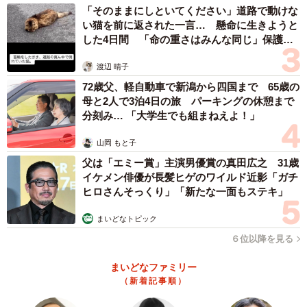
「そのままにしといてください」道路で動けな
い猫を前に返された一言… 懸命に生きようと
した4日間 「命の重さはみんな同じ」保護団
体代表の訴え
渡辺 晴子
72歳父、軽自動車で新潟から四国まで 65歳の
母と2人で3泊4日の旅 パーキングの休憩まで
分刻み… 「大学生でも組まねえよ！」
山岡 もと子
父は「エミー賞」主演男優賞の真田広之 31歳
イケメン俳優が長髪ヒゲのワイルド近影「ガチ
ヒロさんそっくり」「新たな一面もステキ」
まいどなトピック
６位以降を見る
まいどなファミリー
（新着記事順）