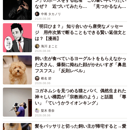
ン」のポーズをする忍者 この暑い中いったい
なぜ？ 近づいてみたら… 「見つかるなんて
未熟」
中将 タカノリ
2026.08.06
「明日ひま？」 知り合いから唐突なメッセー
ジ 用件次第で断ることもできる賢い返信文と
は？【漫画】
海川 まこと
2026.08.06
飼い主が食べているヨーグルトをもらえなかっ
た犬さん、爆裂に拗ねた顔がかわいすぎ「鼻息
フスフス」「反則レベル」
椎名 碧
2026.08.06
コガネムシを見つめる猫とパパ、偶然生まれた
神々しい構図が「宗教画のよう」と話題 「尊
い」「ていうかライオンキング」
梨木 香奈
2026.08.06
髪をバッサリと切った飼い主が帰宅すると→愛