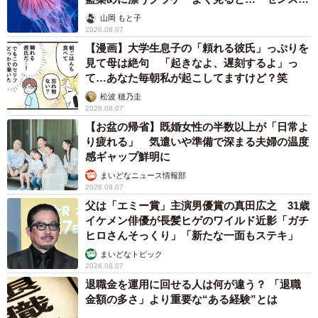
ごい」
山岡 もと子
2026.08.07
【漫画】大学生息子の「頼れる彼氏」っぷりを
見て母は絶句 「起きなよ、遅刻するよ」っ
て…あなた毎朝私が起こしてますけど？笑
松波 穂乃圭
2026.08.07
【お盆の帰省】既婚女性の半数以上が「日常よ
り疲れる」 気遣いや準備で深まる夫婦の温度
感ギャップ鮮明に
まいどなニュース情報部
2026.08.07
父は「エミー賞」主演男優賞の真田広之 31歳
イケメン俳優が長髪ヒゲのワイルド近影「ガチ
ヒロさんそっくり」「新たな一面もステキ」
まいどなトピック
2026.08.07
退職金を運用に回せる人は何が違う？ 「退職
金額の多さ」より重要な“ある経験”とは