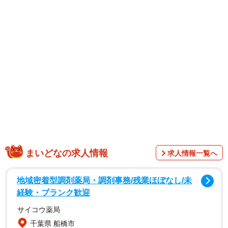
これから子育てがスタートすることについては、「身体の
回復と、今しかない時間を大切に専念させてもらいま
す！ よし、これからだ！えいえいおー！！！」と意気込
みを見せました。
母親が撮影してくれたという複数の写真も公開。フォロワ
ーからは「おめでとうございます」「最高にかわいいマ
マ」「おつかれさま！」など、ねぎらうコメントが殺到し
ました。
反響の大きさにまつきさんも反応し、「皆様コメントあり
まいどなの求人情報
求人情報一覧へ
がとうございます ぼろぼろの身体が癒えます 一つ一つ
大切に読ませてもらってますがこの場を借りてありがとう
地域密着型調剤薬局・調剤事務/残業ほぼなし/未
伝えさせてもらいます！！」と感謝の気持ちを伝えまし
経験・ブランク歓迎
た。
サイコウ薬局
千葉県 船橋市