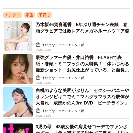
エンタメ
家族
子育て
乃木坂46賀喜遥香 5年ぶり週チャン表紙 巻
頭グラビアでは激レアなメガネルームウエア姿
まいどなニュースエンタメ部
2026.08.07
最強グラマー声優・井口裕香 FLASHで表
紙・巻頭・ミニブックの大特集！ 体いじめる
最新ショット「お尻仕上がっている、と自負し
ています」「いくつになっても理想の身体でい
まいどなニュースエンタメ部
たい」
2026.08.07
白桃のような美尻がぷりん セクシーバニーや
オレンジビキニでミニマムグラマラスな肢体が
大暴れ 成瀬かのん3rd DVD「ピーチライン」
まいどなニュースエンタメ部
2026.08.07
3児の母 43歳女優の肩見せコーデでファンざ
わざわ 「色っぽすぎて思わず二度見」「むっ