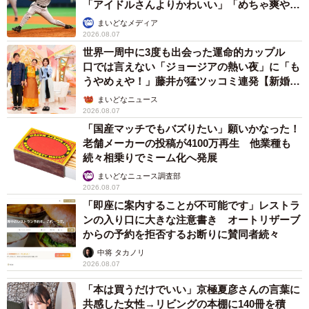
「アイドルさんよりかわいい」「めちゃ爽や
か」
まいどなメディア
2026.08.07
世界一周中に3度も出会った運命的カップル
口では言えない「ジョージアの熱い夜」に「も
うやめぇや！」藤井が猛ツッコミ連発【新婚さ
ん】
まいどなニュース
2026.08.07
「国産マッチでもバズりたい」願いかなった！
老舗メーカーの投稿が4100万再生 他業種も
続々相乗りでミーム化へ発展
まいどなニュース調査部
2026.08.07
「即座に案内することが不可能です」レストラ
ンの入り口に大きな注意書き オートリザーブ
からの予約を拒否するお断りに賛同者続々
中将 タカノリ
2026.08.07
「本は買うだけでいい」京極夏彦さんの言葉に
共感した女性→リビングの本棚に140冊を積