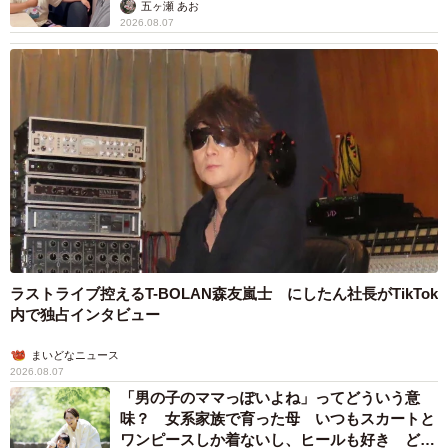
五ヶ瀬 あお
2026.08.07
ラストライブ控えるT-BOLAN森友嵐士 にしたん社長がTikTok
内で独占インタビュー
まいどなニュース
2026.08.07
「男の子のママっぽいよね」ってどういう意
味？ 女系家族で育った母 いつもスカートと
ワンピースしか着ないし、ヒールも好き どの