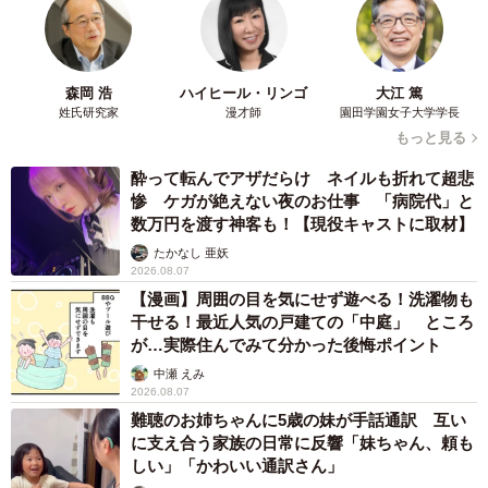
森岡 浩
ハイヒール・リンゴ
大江 篤
姓氏研究家
漫才師
園田学園女子大学学長
もっと見る
酔って転んでアザだらけ ネイルも折れて超悲
惨 ケガが絶えない夜のお仕事 「病院代」と
数万円を渡す神客も！【現役キャストに取材】
たかなし 亜妖
2026.08.07
【漫画】周囲の目を気にせず遊べる！洗濯物も
干せる！最近人気の戸建ての「中庭」 ところ
が…実際住んでみて分かった後悔ポイント
中瀬 えみ
2026.08.07
難聴のお姉ちゃんに5歳の妹が手話通訳 互い
に支え合う家族の日常に反響「妹ちゃん、頼も
しい」「かわいい通訳さん」