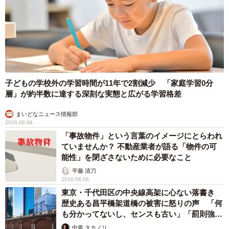
子どもの学校外の学習時間が11年で2割減少 「家庭学習0分
層」が約半数に達する深刻な実態と広がる学習格差
まいどなニュース情報部
2026.08.06
「事故物件」という言葉のイメージにとらわれ
ていませんか？ 不動産業者が語る「物件の可
能性」を閉ざさないために必要なこと
平藤 清刀
2026.08.06
東京・千代田区の中央線高架に心ない落書き
歴史ある昌平橋架道橋の被害に怒りの声 「何
も分かってないし、センスも古い」「罰則強化
して」
中将 タカノリ