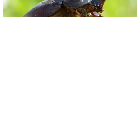
「ふざけてません…真剣です」京都の老舗和菓子店 次はカブ
トムシの幼虫 職人が手がけたゲテモノ和菓子 見事な造形に
「気持ち悪いくらいリアル」
中将 タカノリ
2026.08.05
【漫画】中学受験のリアル「あの子、最近見な
いね」…御三家を目指していたはずの家庭が消
えていく 限界を迎えた子を目の当りに
松波 穂乃圭
2026.08.05
市販薬のオーバードーズ対策で改正薬機法が5
月に施行、かぜ薬を購入した人の約6割が「法
改正を認知」乱用防止の指定成分とは？