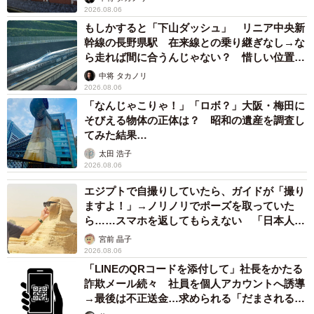
2026.08.06
もしかすると「下山ダッシュ」 リニア中央新
幹線の長野県駅 在来線との乗り継ぎなし→な
ら走れば間に合うんじゃない？ 惜しい位置関
係が反響
中将 タカノリ
2026.08.06
「なんじゃこりゃ！」「ロボ？」大阪・梅田に
そびえる物体の正体は？ 昭和の遺産を調査し
てみた結果…
太田 浩子
2026.08.06
エジプトで自撮りしていたら、ガイドが「撮り
ますよ！」→ノリノリでポーズを取っていた
ら……スマホを返してもらえない 「日本人は
カモ代表かも」「私は6時間で3万円払った」
宮前 晶子
2026.08.06
「LINEのQRコードを添付して」社長をかたる
詐欺メール続々 社員を個人アカウントへ誘導
→最後は不正送金…求められる「だまされる前
提」の対策