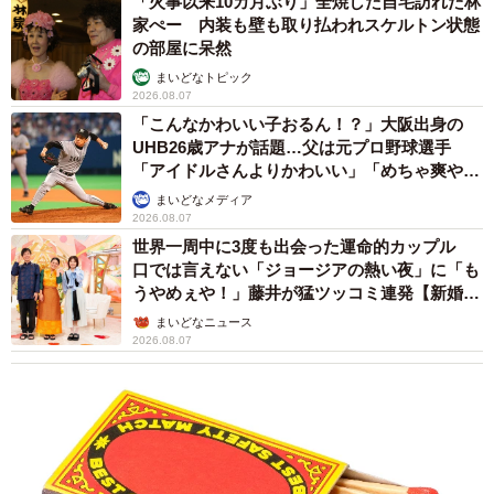
「火事以来10カ月ぶり」全焼した自宅訪れた林
家ぺー 内装も壁も取り払われスケルトン状態
の部屋に呆然
動画を投稿したママ（
＠shiba_mugista
）に話を聞きま
まいどなトピック
した。
2026.08.07
「こんなかわいい子おるん！？」大阪出身の
ーーゆーちゃんは、初めてのお散歩を楽しんでいました
UHB26歳アナが話題…父は元プロ野球選手
か？
「アイドルさんよりかわいい」「めちゃ爽や
か」
まいどなメディア
2026.08.07
「むぎが一緒に歩いてくれることが、とても嬉しそうな様
世界一周中に3度も出会った運命的カップル
子でした。しばらく気ままに歩き、時折『むぎちゃんおい
口では言えない「ジョージアの熱い夜」に「も
でー』とお姉さんのように語りかけていました（笑）」
うやめぇや！」藤井が猛ツッコミ連発【新婚さ
ん】
まいどなニュース
2026.08.07
ーーママから見たむぎちゃんと双子ちゃんは、どのような
関係性でしょうか？
「以前は、双子の様子をむぎが静かに見守っているような
関係性でした。現在は、双子が歩けるようになってパワー