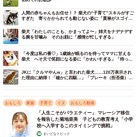
人間の赤ちゃんもお任せ！？ 柴犬の“子育て”スキルがすご
すぎた 寄りかかられても動じない姿に「貫禄がスゴイ」
「優しいお兄ワン」
柴犬「わたしのことも、かまってよ〜」姉犬をナデナデす
る腕を甘噛み そのお顔に「感情が忙しすぎる」
「今度は私の番♡」1歳娘が眠るのを待ってママに甘える
柴犬 へそ天で笑顔になる姿に「かわいすぎる」「待って
2/5
てえらいね」
ゆーちゃんの歩幅に上手に合わせるむぎちゃん（提供：＠shiba_mugista
JKに「クルマやんw」と言われた柴犬……120万表示され
さん）
た理由に納得！「確かに四駆…」「ブレーキ（拒否柴）あ
り」
上手にお散歩をするゆーちゃんとむぎちゃんの様子に、
『だけどちょっと納得いかないのは…』と動画は続きま
おもしろ
家族
子育て
イヌ
おもしろ動画
す。そして、『普段がコレだから。』と大きくテロップが
「人生こそがバラエティー」 マレーシア移住
示され、映し出されたのは、リードを引っ張られながらも
を報告した菊地亜美 子どもの教育考え「小学
校へ入学するこのタイミングで挑戦」
歩くことを完全に拒否している、”拒否柴”むぎちゃんの
まいどなトピック
姿……！