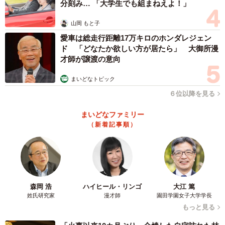
分刻み… 「大学生でも組まねえよ！」
山岡 もと子
愛車は総走行距離17万キロのホンダレジェン
ド 「どなたか欲しい方が居たら」 大御所漫
才師が譲渡の意向
まいどなトピック
６位以降を見る
この投稿をInstagramで見る
まいどなファミリー
（新着記事順）
森岡 浩
ハイヒール・リンゴ
大江 篤
姓氏研究家
漫才師
園田学園女子大学学長
もっと見る
柴犬 むぎ(@shiba_mugista)がシェアした投稿