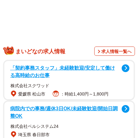
生まれたときから一緒に過ごしてきた、むぎちゃんと双
まいどなの求人情報
求人情報一覧へ
子のゆーちゃん、まーちゃん。公園に遊びに来たある日、
ゆーちゃんが初めてのお散歩に挑戦することに…！手前に
「契約事務スタッフ」未経験歓迎/安定して働け
むぎちゃんと、リードを握るゆーちゃん。後ろの方には、
る高時給のお仕事
ひとり遊びをしているまーちゃんが映っています。
株式会社スクワッド
愛媛県 松山市
：時給1,400円～1,800円
ゆーちゃんがゆっくりと歩き始めると、ゆーちゃんの歩
幅に合わせて、ゆっくりと隣を歩くむぎちゃん。リードの
病院内での事務/週休3日OK/未経験歓迎/開始日調
整OK
長さに配慮して歩いているかのようなむぎちゃんの姿は、
まさに優しいお姉ちゃん。「成長が…涙腺に……」と、ふ
株式会社ベルシステム24
たりの成長に感動するママ。
埼玉県 春日部市