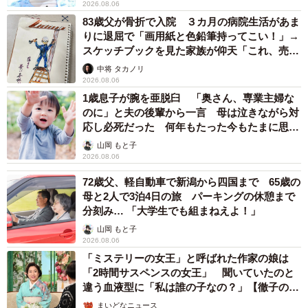
2026.08.06
83歳父が骨折で入院 ３カ月の病院生活があま
りに退屈で「画用紙と色鉛筆持ってこい！」→
スケッチブックを見た家族が仰天「これ、売れ
ますよ…」
中将 タカノリ
2026.08.06
1歳息子が腕を亜脱臼 「奥さん、専業主婦な
のに」と夫の後輩から一言 母は泣きながら対
応し必死だった 何年もたった今もたまに思い
出し…
山岡 もと子
2026.08.06
72歳父、軽自動車で新潟から四国まで 65歳の
母と2人で3泊4日の旅 パーキングの休憩まで
分刻み… 「大学生でも組まねえよ！」
山岡 もと子
2026.08.06
「ミステリーの女王」と呼ばれた作家の娘は
「2時間サスペンスの女王」 聞いていたのと
違う血液型に「私は誰の子なの？」【徹子の部
屋】
まいどなニュース