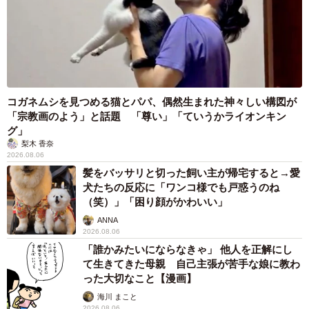
合いながら、まるで三つ子のようにこれからも仲良く過ご
して欲しいと思います」
コガネムシを見つめる猫とパパ、偶然生まれた神々しい構図が
「宗教画のよう」と話題 「尊い」「ていうかライオンキン
グ」
梨木 香奈
2026.08.06
髪をバッサリと切った飼い主が帰宅すると→愛
犬たちの反応に「ワンコ様でも戸惑うのね
（笑）」「困り顔がかわいい」
ANNA
2026.08.06
「誰かみたいにならなきゃ」 他人を正解にし
て生きてきた母親 自己主張が苦手な娘に教わ
5/5
った大切なこと【漫画】
海川 まこと
三姉妹の後ろ姿が可愛すぎる♡（提供：＠shiba_mugistaさん）
2026.08.06