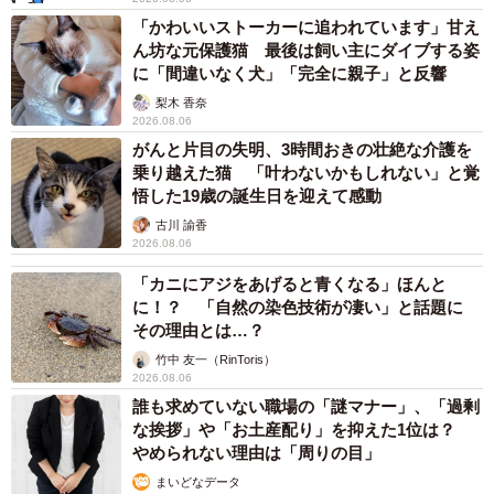
「かわいいストーカーに追われています」甘え
むぎちゃんの優しさが伝わる、初めてのお散歩の様子に
ん坊な元保護猫 最後は飼い主にダイブする姿
多くのコメントが寄せられました。
に「間違いなく犬」「完全に親子」と反響
梨木 香奈
2026.08.06
「むぎちゃんは、自分がお姉ちゃんってこと分かってます
がんと片目の失明、3時間おきの壮絶な介護を
ね！無理やり引っ張ったりせず、合わせて歩くのスゴイ
乗り越えた猫 「叶わないかもしれない」と覚
♡」
悟した19歳の誕生日を迎えて感動
「むぎちゃん、優しいね！パパさんと散歩のときは、我が
古川 諭香
2026.08.06
道を行く状態なのに（笑）」
「むにぃぃぃぃってするむぎちゃん大好きなんだけど、こ
「カニにアジをあげると青くなる」ほんと
に！？ 「自然の染色技術が凄い」と話題に
れはちょっと可愛い世界すぎて…！泣きそう」
その理由とは…？
「むぎちゃん、“拒否柴”しなかったのね。偉い偉い！」
竹中 友一（RinToris）
「上手にできてるね♡むぎちゃんも、人を見てるのかなぁ
2026.08.06
～」
誰も求めていない職場の「謎マナー」、「過剰
な挨拶」や「お土産配り」を抑えた1位は？
やめられない理由は「周りの目」
Instagram（
＠shiba_mugista
）では、愛情をたっぷり受
まいどなデータ
けて育つ双子ちゃんとむぎちゃんの、微笑ましく仲睦まじ