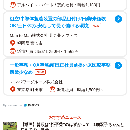
アルバイト・パート / 契約社員：時給1,163円
組立/半導体製造装置の部品組付け/日勤/未経験
OK/土日休み/安心して長く働ける環境
NEW
Man to Man株式会社 北九州オフィス
福岡県 宮若市
派遣社員：時給1,250円～1,563円
一般事務・OA事務/町田正社員前提外来医療事務
残業少なめ
NEW
マンパワーグループ株式会社
東京都 町田市
派遣社員：時給1,500円～
Sponsored by
おすすめニュース
【動画】普段は”拒否柴”のはずが…？ 1歳双子ちゃんと
初めてのお散歩