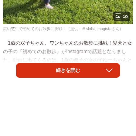
1/5
広い芝生で初めてのお散歩に挑戦！（提供：＠shiba_mugistaさん）
1歳の双子ちゃん、ワンちゃんのお散歩に挑戦！愛犬と女
の子の『初めてのお散歩』がInstagramで話題となりまし
た。動画に出てくるのは、1歳の双子の女の子ゆーちゃんと
まーちゃん、そしてふたりの”お姉ちゃん的存在”、柴犬のむ
続きを読む
ぎちゃんです。微笑ましいお散歩の様子に、パパが『納得
いかない』とつぶやく理由とは…？