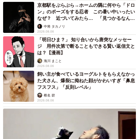
京都駅をぶらぶら→ホームの隅に何やら「ドロ
ーー“拒否柴”をされてしまうパパとむぎちゃんは？
ン」のポーズをする忍者 この暑い中いったい
なぜ？ 近づいてみたら… 「見つかるなんて
「拒否柴をしていても、むぎはパパのことが大好きです！
未熟」
中将 タカノリ
推測ですが、パパに1番従うし、甘える気がします。拒否柴
2026.08.06
「明日ひま？」 知り合いから唐突なメッセー
は、甘え方の一種なのかもしれません（笑）。 ちなみに、
ジ 用件次第で断ることもできる賢い返信文と
拒否柴は私のときもします。これも推測ですが、『このポ
は？【漫画】
ーズをすれば誰か人が構ってくれる』と学習している気が
海川 まこと
します…。誰にでも甘えたがる子なので（笑）」
2026.08.06
飼い主が食べているヨーグルトをもらえなかっ
た犬さん、爆裂に拗ねた顔がかわいすぎ「鼻息
ーー双子ちゃんとむぎちゃん、どのような家族になってほ
フスフス」「反則レベル」
しいですか？
椎名 碧
2026.08.06
「前述の通り、むぎは人が大好きで、寄り添ったり甘えた
り、素直にそれを伝えてくれる『愛しさの塊』のような子
です。娘もそれを見て、素直で誰にでも愛される子に成長
してくれると信じています。双子とむぎがお互いを信頼し