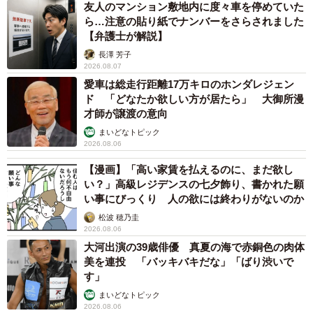
友人のマンション敷地内に度々車を停めていた
ら…注意の貼り紙でナンバーをさらされました
【弁護士が解説】
長澤 芳子
2026.08.07
愛車は総走行距離17万キロのホンダレジェン
ド 「どなたか欲しい方が居たら」 大御所漫
才師が譲渡の意向
まいどなトピック
2026.08.06
【漫画】「高い家賃を払えるのに、まだ欲し
い？」高級レジデンスの七夕飾り、書かれた願
い事にびっくり 人の欲には終わりがないのか
松波 穂乃圭
2026.08.06
大河出演の39歳俳優 真夏の海で赤銅色の肉体
4/5
美を連投 「バッキバキだな」「ばり渋いで
す」
ドライヤーの音が聞こえると、心配でそばに来るむぎちゃん（提供：＠
shiba_mugistaさん）
まいどなトピック
2026.08.06