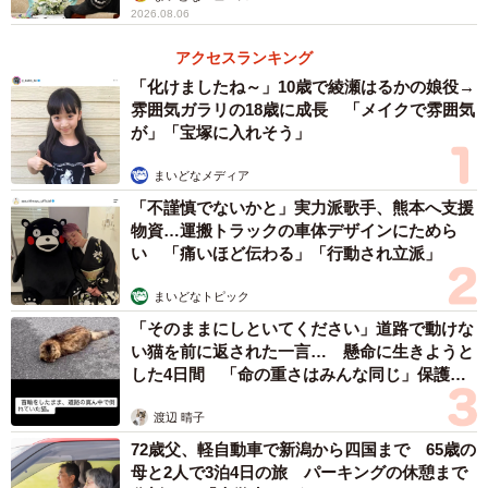
2026.08.06
アクセスランキング
「化けましたね～」10歳で綾瀬はるかの娘役→
雰囲気ガラリの18歳に成長 「メイクで雰囲気
3/5
が」「宝塚に入れそう」
普段はまさかの“拒否柴”……！？（提供：＠shiba_mugistaさん）
まいどなメディア
「不謹慎でないかと」実力派歌手、熊本へ支援
普段のお散歩で、歩くことを拒否され苦戦しているパパ
物資…運搬トラックの車体デザインにためら
は、ゆーちゃんとの微笑ましい散歩に「うーん…この”素直
い 「痛いほど伝わる」「行動され立派」
散歩”にちょっと納得いっていないなぁ」……！パパには甘
まいどなトピック
えて、ワガママ全開。ちゃんと相手を見てお散歩をする、
「そのままにしといてください」道路で動けな
とても賢いむぎちゃんでした。
い猫を前に返された一言… 懸命に生きようと
した4日間 「命の重さはみんな同じ」保護団
体代表の訴え
渡辺 晴子
72歳父、軽自動車で新潟から四国まで 65歳の
母と2人で3泊4日の旅 パーキングの休憩まで