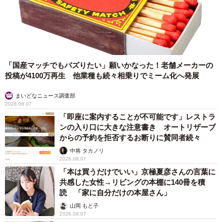
が出てきています。むぎは急に抱きつかれたり、大きい声
に驚かされたりで、落ち着かないようです……（笑）。
そのような状況にも関わらず、テレビを見るふたりにそ
っと寄り添ったり、髪を乾かされている双子の様子を見に
「国産マッチでもバズりたい」願いかなった！老舗メーカーの
きたり、むぎはいつでも姉のような優しさを見せてくれて
投稿が4100万再生 他業種も続々相乗りでミーム化へ発展
います。そんなむぎにようやく、『むぎちゃんかわいい！
むぎちゃんだいしゅき！』と言えるようになってきた双子
まいどなニュース調査部
2026.08.07
です」
「即座に案内することが不可能です」レストラ
ンの入り口に大きな注意書き オートリザーブ
からの予約を拒否するお断りに賛同者続々
中将 タカノリ
2026.08.07
「本は買うだけでいい」京極夏彦さんの言葉に
共感した女性→リビングの本棚に140冊を積
読 「家に自分だけの本屋さん」
山岡 もと子
2026.08.07