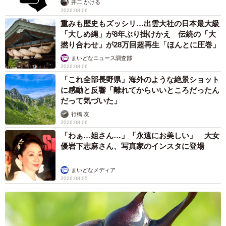
井二 かける
2026.08.06
重みも歴史もズッシリ…出雲大社の日本最大級
「大しめ縄」が8年ぶり掛けかえ 伝統の「大
撚り合わせ」が28万回超再生「ほんとに圧巻」
まいどなニュース調査部
2026.08.06
「これ全部長野県」海外のような絶景ショット
に感動と反響「離れてからいいところだったん
だって気づいた」
行橋 友
2026.08.06
「わぁ…姐さん…」「永遠にお美しい」 大女
優岩下志麻さん、写真家のインスタに登場
まいどなメディア
2026.08.05