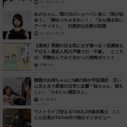
まいどなトピック
2026.08.07
あのちゃん、雨の日のショーパン姿に「雨が似
合う」「脚めっちゃきれい！」「水も滴る良い
アーティスト」 幻想的な近影が話題
まいどなメディア
2026.08.07
【漫画】周囲の目を気にせず遊べる！洗濯物も
干せる！最近人気の戸建ての「中庭」 ところ
が…実際住んでみて分かった後悔ポイント
中瀬 えみ
2026.08.07
難聴のお姉ちゃんに5歳の妹が手話通訳 互い
に支え合う家族の日常に反響「妹ちゃん、頼も
しい」「かわいい通訳さん」
五ヶ瀬 あお
2026.08.07
ラストライブ控えるT-BOLAN森友嵐士 にし
たん社長がTikTok内で独占インタビュー