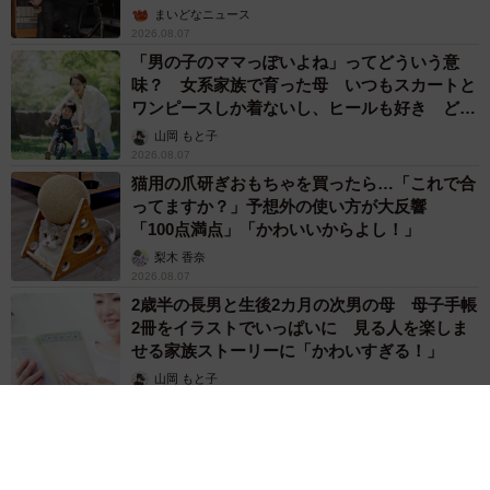
まいどなニュース
2026.08.07
「男の子のママっぽいよね」ってどういう意
味？ 女系家族で育った母 いつもスカートと
ワンピースしか着ないし、ヒールも好き どの
へんが…
山岡 もと子
2026.08.07
猫用の爪研ぎおもちゃを買ったら…「これで合
ってますか？」予想外の使い方が大反響
「100点満点」「かわいいからよし！」
梨木 香奈
2026.08.07
2歳半の長男と生後2カ月の次男の母 母子手帳
2冊をイラストでいっぱいに 見る人を楽しま
せる家族ストーリーに「かわいすぎる！」
山岡 もと子
2026.08.07