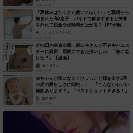
2026.08.08
JKから、「可愛い！車やんw」と声をかけられた柴犬、ももちゃん。120
「夏休みはたくさん働いてほしい」と職場から
万表示されたその理由に納得！（画像提供：柴犬もも さん）
頼まれた高2息子 バイトで稼ぎすぎると扶養
を外れて税金や保険料が上がる？【FPが解
すれ違ったJK
説】
もくもくライターズ
2026.08.08
2泊3日の東京出張→飼い主さんが不在中ハムス
「かわいいー！！車やん！！！｣
ターに異変 眉間にできた深いしわ、「急に老
けた？」【漫画】
＿人人人人人＿
海川 まこと
＞ くるま ＜
2026.08.08
赤ちゃんが気になる？ひょっこり顔を出す2匹
￣Y^Y^Y^Y^￣
pic.twitter.com/u2t3aUKwTH
の猫の愛らしさに悶絶…！ 「こんなかわいい
構図あります？」「ベストショットすぎる！」
— 柴犬·͜·♡もも (@momonosekaiii)
September 2, 2025
梨木 香奈
2026.08.08