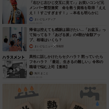
「右ひじ左ひじ交互に見て♪」お笑いコンビ元
ました」
メンバー髪型激変 命を救う資格を取得「ええ
え！！すごすぎます！」→本名も明らかに
まいどなメディア
2026.08.09
帰省は控えても感謝は届けたい…「お盆玉」っ
て知ってる？「あげる派」の4割が金額アッ
プ、相場はいくら？
まいどなニュース情報部
2026.08.09
異性に話しかけたらセクハラ？ 黙っていたら
フキハラ？ 「最近、生きるの難しい」令和の
職場で悩む上司【漫画】
海川 まこと
2026.08.09