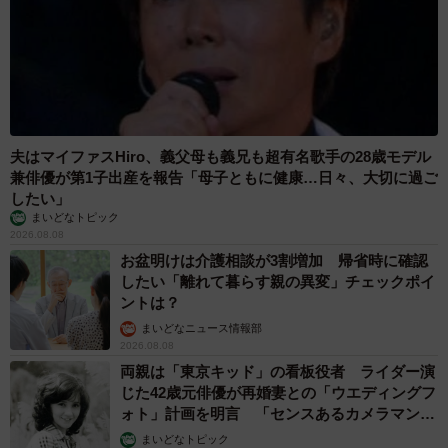
わんちゃんも、こんな風にカーテン越しにももちゃんと見つめ合ってる
のかも（画像提供：柴犬もも さん）
◇ ◇
わんちゃんウォッチングのための一時停止だったことが判
明した、ももちゃんの「止まれ」の真相。
夫はマイファスHiro、義父母も義兄も超有名歌手の28歳モデル
兼俳優が第1子出産を報告「母子ともに健康…日々、大切に過ご
したい」
ちなみに、「漢字読めるの？人間なの？」と声をかけてき
まいどなトピック
た男子小学生は、「車やん」という声をかけたJKちゃんの
2026.08.08
弟くん、なのだそうだ。
お盆明けは介護相談が3割増加 帰省時に確認
したい「離れて暮らす親の異変」チェックポイ
ントは？
◼︎柴犬ももさんのInstagram『shiba.momo4』
まいどなニュース情報部
2026.08.08
両親は「東京キッド」の看板役者 ライダー演
じた42歳元俳優が再婚妻との「ウエディングフ
ォト」計画を明言 「センスあるカメラマン求
む」
まいどなトピック