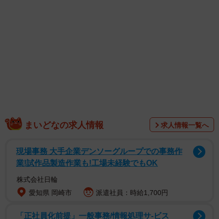
まいどなの求人情報
求人情報一覧へ
X（旧Twitter）にそう投稿した飼い主さん。ポストされたの
は、「止まれ」と書かれた停止線の前でちょこんと座って
現場事務 大手企業デンソーグループでの事務作
「止まって」いる柴犬、ももちゃんの姿！
業!試作品製造作業も!工場未経験でもOK
株式会社日輪
120万以上表示され、8万以上のいいねがついた「柴犬くる
愛知県 岡崎市
派遣社員：時給1,700円
ま」の姿に、多くの楽しいコメントが寄せられた。
「正社員化前提」一般事務/情報処理サ-ビス