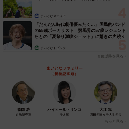
まいどなメディア
「だんだん時代劇俳優みたく…」国民的バンド
の55歳ボーカリスト 競馬界の57歳レジェンド
らとの「夏祭り満喫ショット」に驚きの声続々
まいどなトピック
3/7
６位以降を見る
男子小学生からも、「漢字読めるの？人間なの？」と声をかけられた柴
犬、ももちゃん。確かに！（画像提供：柴犬もも さん）
まいどなファミリー
（新着記事順）
「止まれ」の理由に納得！
ーーJKちゃんはご近所の女の子なのだそうですね。
「はい。朝の登校時間が早い子で、何度も同じタイミング
森岡 浩
ハイヒール・リンゴ
大江 篤
で会うことがあります。いつものように『止まれ』のとこ
姓氏研究家
漫才師
園田学園女子大学学長
ろで動かないももをスマホで撮影していたのですが、撮り
もっと見る
終えても動かないももを見て、ナイスな声がけをしてくれ