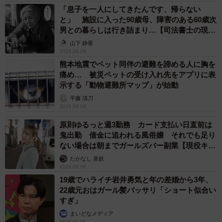
ーーここの「止まれ」は、安全確認のため、飼い主さんが
「息子を一人にしてきたんです、帰らない
いつもお散歩で一時停止される場所だそうですね。ももち
と」 施設に入った90歳母、障害のある60歳次
男との暮らしは行き詰まり…【司法書士の現場
ゃんはそれを学習しているのでしょうか？
から】
山下 静香
2026.08.08
「この場所で止まるとまるで一時停止してるように見えま
熊本地震でペット同伴の避難を諦める人に胸を
すが、実は、ももの視界の先に見えるお家に犬がいるんで
痛め… 被災ペットの受け入れ先をアプリに表
す。室内にいるのですが、ももの視線からですと、そのわ
示する「動物避難所マップ」が始動
んちゃんが窓越しに見えます。わんちゃんも家のカーテン
平藤 清刀
2026.08.08
をまくって、ももとお見合いをしてるんです」
原則ゆるっと週3勤務 カード支払い日直前は
鬼出勤 借金に追われる風俗嬢 それでも足り
ない場合は朝までガールズバー副業【現役キャ
ストに取材】
たかなし 亜妖
2026.08.08
19歳でハライチ岩井勇気と年の差婚から3年、
22歳元おはガール髪バッサリ「ショート似合い
すぎ」
まいどなメディア
2026.08.08