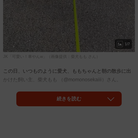
1/7
JK「可愛い！車やんw」（画像提供：柴犬もも さん）
この日、いつものように愛犬、ももちゃんと朝の散歩に出
かけた飼い主、柴犬もも （@momonosekaiii）さん。
すると、すれ違った女子高校生から驚きの声をかけられた
続きを読む
そうだ。
「すれ違ったJK『かわいいー！車やん！』 ←くるま！」