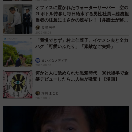
オフィスに置かれたウォーターサーバー 空の
2Lボトル持参し毎日給水する男性社員→総務担
当者の注意にまさかの逆ギレ！【弁護士が解
説】
長澤 芳子
2026.08.08
「我慢できず」村上佳菜子、イケメン夫と全力
ハグ「可愛いふたり」「素敵なご夫婦」
まいどなメディア
2026.08.08
何かと人に舐められた黒髪時代 30代後半で金
髪デビューしたら…人生が激変！【漫画】
海川 まこと
2026.08.08
5/7
網戸越しに飼い主さんを監視するももちゃん。停止線の向こうのお宅の