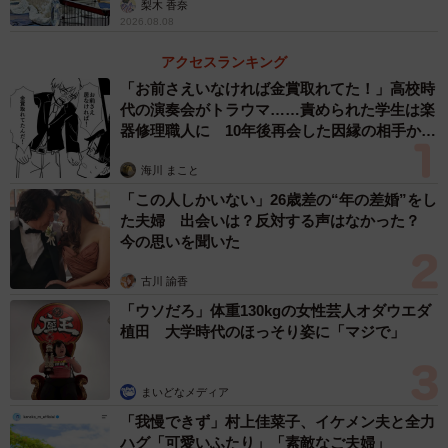
梨木 香奈
なぜももちゃんは「止まれ」がわかるのか？飼い主さんに
2026.08.08
お話を聞いた。
アクセスランキング
「お前さえいなければ金賞取れてた！」高校時
代の演奏会がトラウマ……責められた学生は楽
器修理職人に 10年後再会した因縁の相手から
思わぬ申し出【漫画】
海川 まこと
「この人しかいない」26歳差の“年の差婚”をし
た夫婦 出会いは？反対する声はなかった？
今の思いを聞いた
古川 諭香
「ウソだろ」体重130kgの女性芸人オダウエダ
植田 大学時代のほっそり姿に「マジで」
まいどなメディア
「我慢できず」村上佳菜子、イケメン夫と全力
ハグ「可愛いふたり」「素敵なご夫婦」