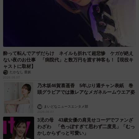
酔って転んでアザだらけ ネイルも折れて超悲惨 ケガが絶え
ない夜のお仕事 「病院代」と数万円を渡す神客も！【現役キ
ャストに取材】
たかなし 亜妖
2026.08.07
乃木坂46賀喜遥香 5年ぶり週チャン表紙 巻
頭グラビアでは激レアなメガネルームウエア姿
まいどなニュースエンタメ部
2026.08.07
3児の母 43歳女優の肩見せコーデでファンざ
わざわ 「色っぽすぎて思わず二度見」「むっ
かしからずっと可愛い」