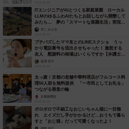
2026.08.08
ITエンジニアがAIとつくる家庭菜園 ローカル
LLMのゆるふわAIたちとお話しながら開墾して
みたら… 夢の「スマートな菜園生活」実現な
るか
井二 かける
2026.08.08
プチバズしたママ友とのLINEスクショ うっ
かり電話番号を流出させちゃった！ 激怒する
友人 慰謝料の相場はいくらですか【弁護士が
解説】
長澤 芳子
2026.08.08
太っ腹！京都の老舗中華料理店がフルコース料
理50人前を無料提供 「一市民としてお礼を」
つながる善意の輪
京都新聞社
2026.08.08
ボロボロで不細工なおじいちゃん猫に一目惚
れ エイズだし手がかかるけど…おうちで暮ら
すと「おじ猫」だって可愛くなったよ！
6/7
鶴野 浩己