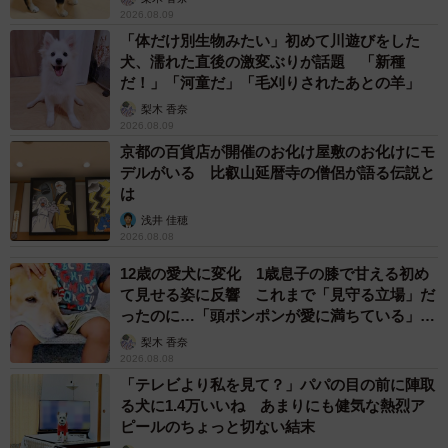
2026.08.09
「体だけ別生物みたい」初めて川遊びをした
ヒトかクルマか…
犬、濡れた直後の激変ぶりが話題 「新種
さらに翌日、すれ違った小学生からも驚きの声をかけられ
だ！」「河童だ」「毛刈りされたあとの羊」
たという、飼い主さん。
梨木 香奈
2026.08.09
京都の百貨店が開催のお化け屋敷のお化けにモ
「すれ違った小学生『漢字読めるの？人間なの？』←にん
デルがいる 比叡山延暦寺の僧侶が語る伝説と
げん！｣
は
浅井 佳穂
2026.08.08
X（旧Twitter）に投稿された途端、28万以上表示され、1万
5千以上のいいねがついた写真には、またまた「止まれ」の
12歳の愛犬に変化 1歳息子の膝で甘える初め
て見せる姿に反響 これまで「見守る立場」だ
手前でしっかり「止まって」いるももちゃんの姿が！
ったのに…「頭ポンポンが愛に満ちている」
「尊…」
梨木 香奈
「ヒトかクルマか…」「中に人が入ってるのバレた」「背
2026.08.08
中のファスナー開ける時が来たよ…」と、またもや楽しい
「テレビより私を見て？」パパの目の前に陣取
る犬に1.4万いいね あまりにも健気な熱烈ア
コメントが殺到したももちゃん。
ピールのちょっと切ない結末