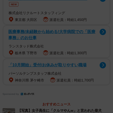
確かに「四駆」
NEW
「ワンワンカー？（笑）」
株式会社リクルートスタッフィング
東京都 大田区
派遣社員：時給1,450円
「止まれって書いてあるし止まってます」
医療事務/未経験から始める!大学病院での「医療
「まあ…確かに四駆ではあるか…（困惑）」
事務」のお仕事
ランスタッド株式会社
「柴犬でもなく、中に人間が入ってるわけでもなく、車だ
栃木県 下野市
派遣社員：時給1,300円
ったの！？」
「10月開始」受付/お休みが取りやすい職場
「ブレーキ（拒否柴）あるから車かもしれません」
パーソルテンプスタッフ株式会社
神奈川県 茅ケ崎市
派遣社員：時給1,700円
Sponsored by
おすすめニュース
【写真】女子高生に「クルマやんw」と言われた柴犬