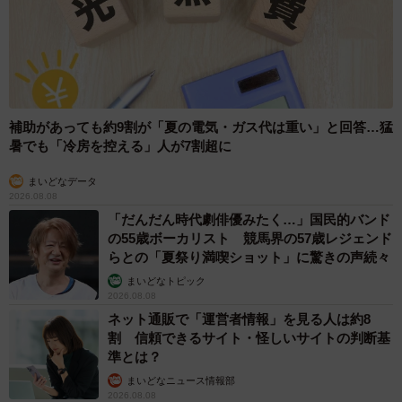
補助があっても約9割が「夏の電気・ガス代は重い」と回答…猛
4/7
暑でも「冷房を控える」人が7割超に
ダイエット効果をアピールするももちゃん。これは完全に「漢字」が読
まいどなデータ
めてますね……（画像提供：柴犬もも さん）
2026.08.08
「だんだん時代劇俳優みたく…」国民的バンド
の55歳ボーカリスト 競馬界の57歳レジェンド
ーー「車やん」と言われた時のももちゃんはどんな様子で
らとの「夏祭り満喫ショット」に驚きの声続々
したか？
まいどなトピック
2026.08.08
「ももは塩対応でスルーしていました（笑）。その後、お
ネット通販で「運営者情報」を見る人は約8
散歩中のわんちゃんの姿に反応して一時停止を解除しまし
割 信頼できるサイト・怪しいサイトの判断基
準とは？
た」
まいどなニュース情報部
2026.08.08