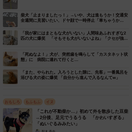
柴犬「止まりましたっ！」→いや、犬は進もうか！交通安
全週間に見習いたい、ドヤ顔で一時停止「車ちゃうか
ら…」
「我が家にはまともな犬がいない」人間味あふれすぎな2
匹の犬に爆笑 「そもそも犬がいないよね」「クセが強い
ですね」
「死ぬなよ！」犬が、突然歯を鳴らして「カスタネット状
態」に 病院に連れて行くと…
「また、やられた。入ろうとした隙に、先客」一番風呂を
浴びる犬の姿に爆笑 「自分から進んで入るなんてw」
おもしろ
もふもふ
イヌ
「これが不動柴か…」初めて外を散歩した豆柴
→2分後、足元でうるうる 「かわいすぎる」
2/7
「ぬいぐるみみたい」
梨木 香奈
停止線からはみ出すことも…（画像提供：柴犬もも さん）