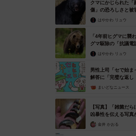
クマにかじられた「
傷」の恐ろしさと被
はやかわ リュウ
「4年前ヒグマに襲
グマ駆除の「抗議電
はやかわ リュウ
男性上司「セで始ま
解答に「完璧な返し
まいどなニュース
【写真】「雑菌だら
凶暴性を伝える写真
金井 かおる