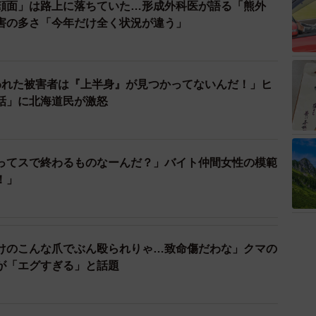
顔面」は路上に落ちていた…形成外科医が語る「熊外
害の多さ「今年だけ全く状況が違う」
われた被害者は『上半身』が見つかってないんだ！」ヒ
話」に北海道民が激怒
ってスで終わるものなーんだ？」バイト仲間女性の模範
！」
けのこんな爪でぶん殴られりゃ…致命傷だわな」クマの
が「エグすぎる」と話題