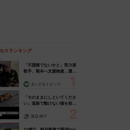
セスランキング
「不謹慎でないかと」実力派
歌手、熊本へ支援物資…運搬
トラックの車体デザインにた
めらい 「痛いほど伝わる」
まいどなトピック
「行動され立派」
「そのままにしといてくださ
い」道路で動けない猫を前に
返された一言… 懸命に生き
ようとした4日間 「命の重
渡辺 晴子
さはみんな同じ」保護団体代
表の訴え
72歳父、軽自動車で新潟から