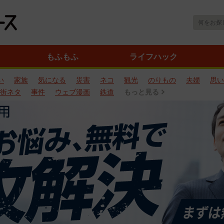
もふもふ
ライフハック
い
家族
気になる
災害
ネコ
観光
のりもの
夫婦
思い
街ネタ
事件
ウェブ漫画
鉄道
もっと見る