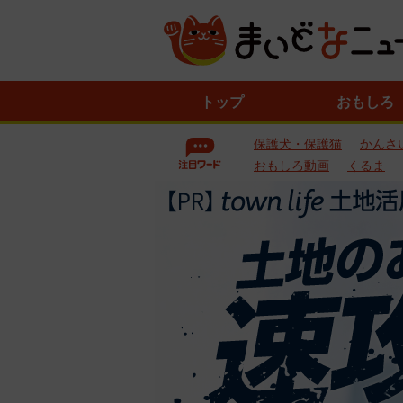
ニ
トップ
おもしろ
ュ
ー
保護犬・保護猫
かんさ
ス
一
おもしろ動画
くるま
覧