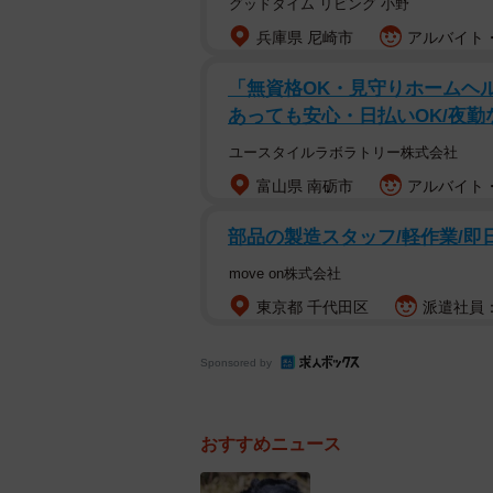
グッドタイム リビング 小野
兵庫県 尼崎市
アルバイト・
「無資格OK・見守りホームヘル
あっても安心・日払いOK/夜勤
ユースタイルラボラトリー株式会社
富山県 南砺市
アルバイト・
部品の製造スタッフ/軽作業/即日
move on株式会社
東京都 千代田区
派遣社員：時
Sponsored by
おすすめニュース