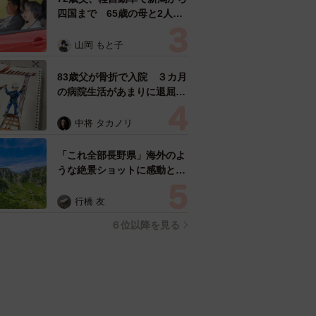
四国まで 65歳の母と2人で
3泊4日の旅 パーキングの休
憩まで分刻み… 「大学生で
山岡 もと子
も組まねえよ！」
83歳父が骨折で入院 ３カ月
の病院生活があまりに退屈で
「画用紙と色鉛筆持ってこ
い！」→スケッチブックを見
中将 タカノリ
た家族が仰天「これ、売れま
すよ…」
「これ全部長野県」海外のよ
うな絶景ショットに感動と反
響「離れてからいいところだ
ったんだって気づいた」
行橋 友
６位以降を見る