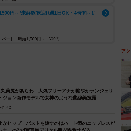
0円～/未経験歓迎!/週1日OK・4時間～!/
パート：時給1,500円～1,600円
アク
ん丸美尻があらわ 人気フリーアナが艶やかランジェリ
・ジョン新作モデルで女神のような曲線美披露
ンタメ部
よかヒップ バストを隠すのはハート型のニップレスだ
ンサーの2nd写真集デジタル版が過激すぎる