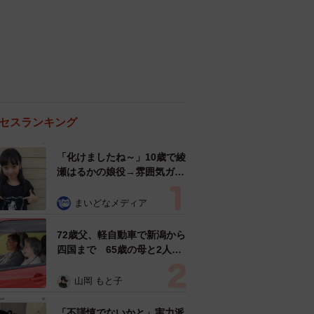
セスランキング
「化けましたね～」10歳で綾
瀬はるかの娘役→雰囲気ガラ
リの18歳に成長 「メイクで
雰囲気が」「宝塚に入れそ
まいどなメディア
う」
72歳父、軽自動車で新潟から
四国まで 65歳の母と2人で
3泊4日の旅 パーキングの休
憩まで分刻み… 「大学生で
山岡 もと子
も組まねえよ！」
「不謹慎でないかと」実力派