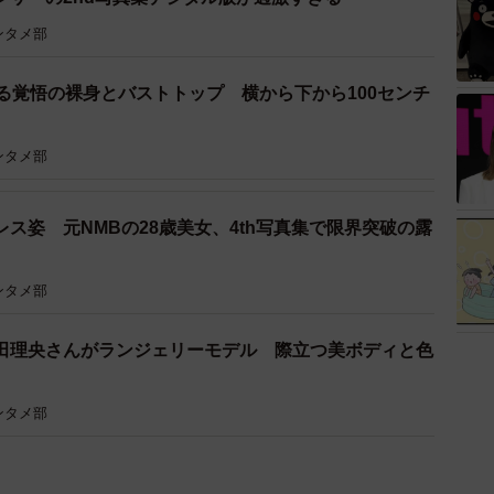
ンタメ部
る覚悟の裸身とバストトップ 横から下から100センチ
ンタメ部
ス姿 元NMBの28歳美女、4th写真集で限界突破の露
ンタメ部
田理央さんがランジェリーモデル 際立つ美ボディと色
ンタメ部