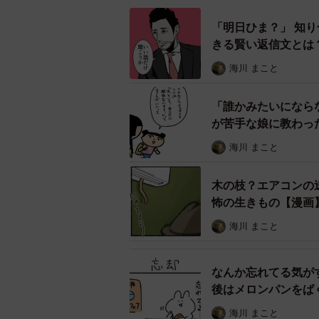
「明日ひま？」 知
きる賢い返信文とは
海川 まこと
「誰かみたいになら
が苦手な娘に教わっ
海川 まこと
木の枝？エアコンの
怖の生きもの【漫画
海川 まこと
なんか忘れてる気が
後はメロンパンをぱ
海川 まこと