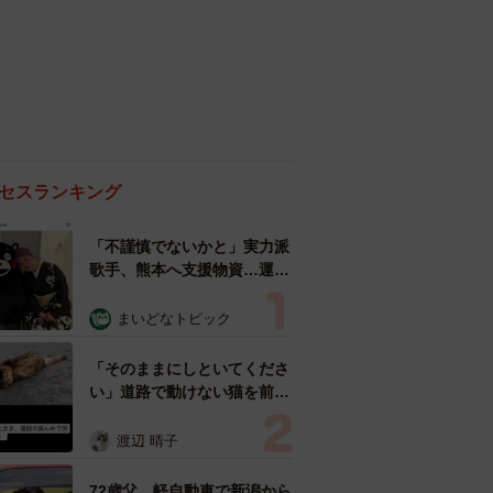
セスランキング
「不謹慎でないかと」実力派
歌手、熊本へ支援物資…運搬
トラックの車体デザインにた
めらい 「痛いほど伝わる」
まいどなトピック
「行動され立派」
「そのままにしといてくださ
い」道路で動けない猫を前に
返された一言… 懸命に生き
ようとした4日間 「命の重
渡辺 晴子
さはみんな同じ」保護団体代
表の訴え
72歳父、軽自動車で新潟から