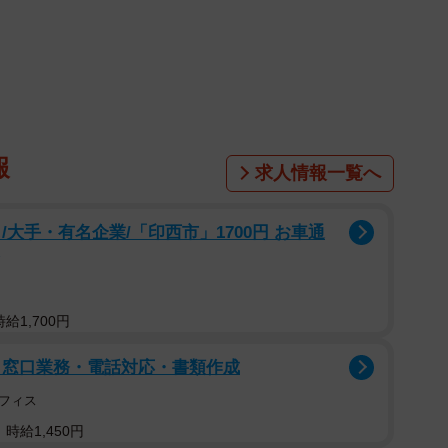
1/10
いやりは手伝ってくれる（B.B軍曹さん提供）
報
求人情報一覧へ
当時のパートナーにそのことを伝えると、「皿洗いは明
優しいね」と返したといいます。しかしその数年後、現
大手・有名企業/「印西市」1700円 お車通
体調が悪いとき、髭さんは「全部自分がやるから、寝と
給1,700円
・窓口業務・電話対応・書類作成
フィス
時給1,450円