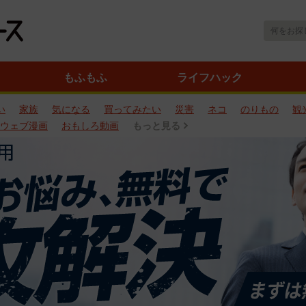
もふもふ
ライフハック
い
家族
気になる
買ってみたい
災害
ネコ
のりもの
観
ウェブ漫画
おもしろ動画
もっと見る