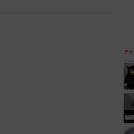
3/10
アク
いも全部やってくれる（B.B軍曹さん提供）
感じたと振り返ります。この出来事を通じて、軍曹さん
人」は似ているようで、実はまったく違うと気づいたと
「優しい人は“言葉”まで、思いやりのある人は“行動”ま
たのだそうです。
に話を聞きました。