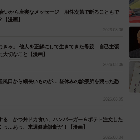
り合いから唐突なメッセージ 用件次第で断ることもで
？【漫画】
2026.08.06
なきゃ」 他人を正解にして生きてきた母親 自己主張
た大切なこと【漫画】
2026.08.06
送風口から細長いものが… 昼休みの診療所を襲った恐
】
2026.08.05
する かつ丼ドカ食い、ハンバーガー＆ポテト注文した
くっ…あっ、来週健康診断だ！【漫画】
2026.08.04