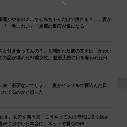
家電がやるのに…なぜ赤ちゃんだけで疲れる？」→妻が
 「一番こわい」「旦那の反応が気になる」
スと付き合ってんの？」と聞かれた彼の答えは「かわい
2/10
ての恋が壊れた27歳女性、整形広告に目を奪われた日
明日でもいいと言ってくれた（B.B軍曹さん提供）
→夫「必要ないでしょ」 妻がインフルで寝込んだ日、
われてるのかと思った」
Oも持たず、切符を買う夫「こうやって人は時代に取り残さ
妻がつぶやいた本音に、ネットで賛否の声