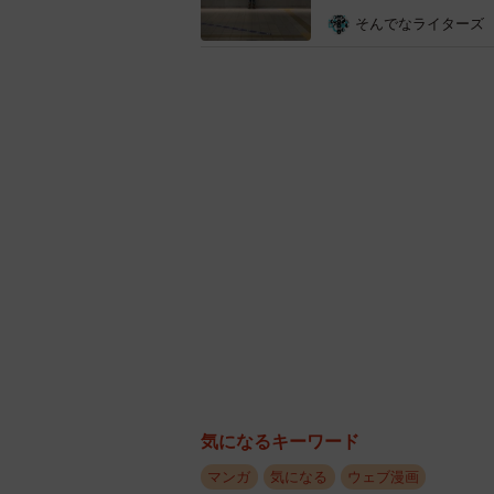
そんでなライターズ
髭さんの場合は皿洗
その言葉に、軍曹さんは思いやりを
は「優しい人」と「思いやりのある
いいます。その話を髭さんにすると、
でできる人なんだよ」と答えてくれ
同作について、作者のB.B軍曹さん
気になるキーワード
マンガ
気になる
ウェブ漫画