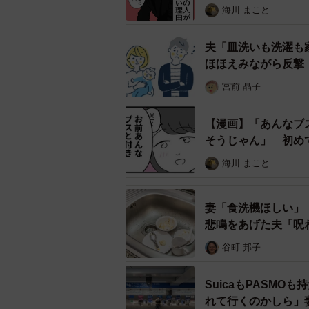
海川 まこと
夫「皿洗いも洗濯も
ほほえみながら反撃
宮前 晶子
【漫画】「あんなブ
そうじゃん」 初め
昔のパートナーは皿洗いを
海川 まこと
妻「食洗機ほしい」
悲鳴をあげた夫「呪
谷町 邦子
SuicaもPASM
れて行くのかしら」