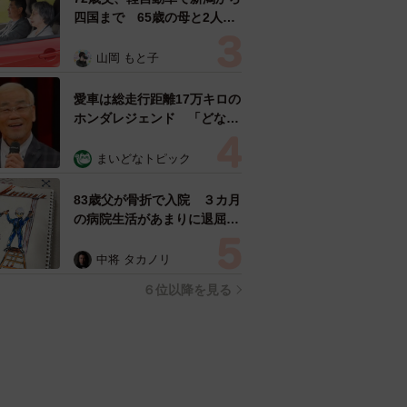
四国まで 65歳の母と2人で
3泊4日の旅 パーキングの休
憩まで分刻み… 「大学生で
山岡 もと子
も組まねえよ！」
愛車は総走行距離17万キロの
ホンダレジェンド 「どなた
か欲しい方が居たら」 大御
所漫才師が譲渡の意向
まいどなトピック
83歳父が骨折で入院 ３カ月
の病院生活があまりに退屈で
「画用紙と色鉛筆持ってこ
い！」→スケッチブックを見
中将 タカノリ
た家族が仰天「これ、売れま
６位以降を見る
すよ…」