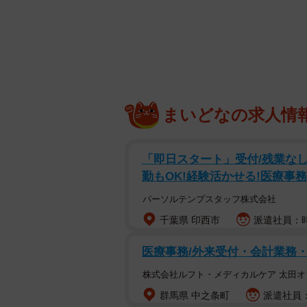
優しさは声掛けのみで思
まいどなの求人情
ある日、体調が悪かった軍曹さんが
日すればいい」と声をかけられ、「
「即日スタート」受付/残業なし/
勤もOK!経験活かせる!医療事務
在の夫・髭さんと出会ってからは、
きなさい」と言ってくれたのです。
パーソルテンプスタッフ株式会社
千葉県 印西市
派遣社員：時
医療事務/外来受付・会計業務
株式会社ルフト・メディカルケア 太田オ
群馬県 中之条町
派遣社員：