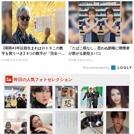
【昭和43年以前生まれはロト６この数
「たばこ税なし」思わぬ朗報に喫煙者
字を買うべき】6つの数字が「完全一
が群がる新型タバコ
致」する方...
PR(株式会社MURA)
PR(株式会社HAL)
Recommended by
昨日の人気フォトセレクション