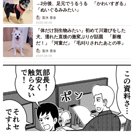
→2分後、足元でうるうる 「かわいすぎる」
「ぬいぐるみみたい」
梨木 香奈
2026.08.09
「体だけ別生物みたい」初めて川遊びをした
犬、濡れた直後の激変ぶりが話題 「新種
だ！」「河童だ」「毛刈りされたあとの羊」
梨木 香奈
2026.08.09