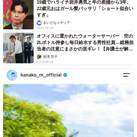
19歳でハライチ岩井勇気と年の差婚から3年、
22歳元おはガール髪バッサリ「ショート似合い
すぎ」
まいどなメディア
2026.08.08
オフィスに置かれたウォーターサーバー 空の
2Lボトル持参し毎日給水する男性社員→総務担
当者の注意にまさかの逆ギレ！【弁護士が解
説】
長澤 芳子
2026.08.08