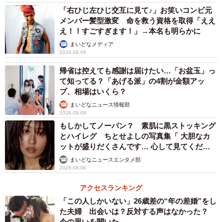
「右ひじ左ひじ交互に見て♪」お笑いコンビ元
メンバー髪型激変 命を救う資格を取得「ええ
え！！すごすぎます！」→本名も明らかに
まいどなメディア
2026.08.09
帰省は控えても感謝は届けたい…「お盆玉」っ
て知ってる？「あげる派」の4割が金額アッ
プ、相場はいくら？
まいどなニュース情報部
2026.08.09
もしかしてノーパン？ 素肌に黒ストッキング
とハイレグ ちとせよしの写真集「 大胆なカ
ットが盛りだくさんです… 心して見てくださ
い」
まいどなニュースエンタメ部
2026.08.08
アクセスランキング
「この人しかいない」26歳差の“年の差婚”をし
た夫婦 出会いは？反対する声はなかった？
今の思いを聞いた