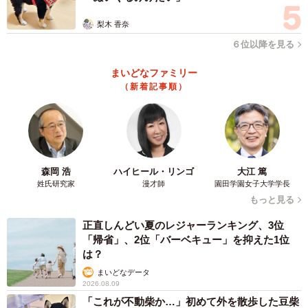
梨木 香奈
６位以降を見る
まいどなファミリー
（新着記事順）
森岡 浩
ハイヒール・リンゴ
大江 篤
姓氏研究家
漫才師
園田学園女子大学学長
もっと見る
正直しんどい夏のレジャーランキング、3位
「帰省」、2位「バーベキュー」を抑えた1位
は？
まいどなデータ
2026.08.09
「これが不動柴か…」初めて外を散歩した豆柴