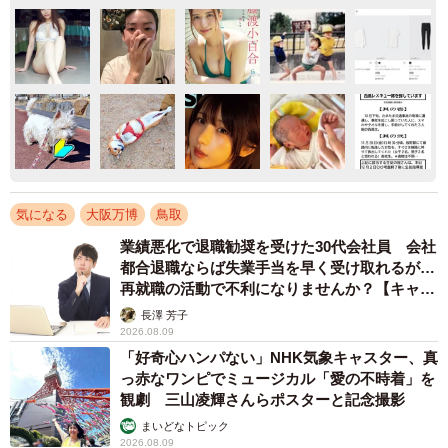
気になる
大阪万博
鳥取
業績悪化で退職勧奨を受けた30代会社員 会社
都合退職ならば失業手当を早く受け取れるが…
再就職の活動で不利になりませんか？【キャリ
アカウンセラーが解説】
長澤 芳子
2026.08.09
「好奇心ハンパない」NHK気象キャスター、真
っ赤なワンピでミュージカル「愛の不時着」を
観劇 三山凌輝さんらポスターと記念撮影
まいどなトピック
2026.08.09