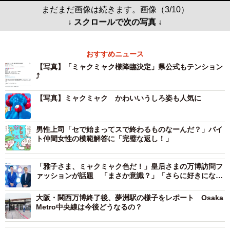
まだまだ画像は続きます。画像（3/10）
↓ スクロールで次の写真 ↓
おすすめニュース
【写真】「ミャクミャク様降臨決定」県公式もテンション
⤴︎
【写真】ミャクミャク かわいいうしろ姿も人気に
男性上司「セで始まってスで終わるものなーんだ？」バイ
ト仲間女性の模範解答に「完璧な返し！」
「雅子さま、ミャクミャク色だ！」皇后さまの万博訪問フ
ァッションが話題 「まさか意識？」「さらに好きになり
ました」
大阪・関西万博終了後、夢洲駅の様子をレポート Osaka
Metro中央線は今後どうなるの？