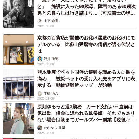
と」 施設に入った90歳母、障害のある60歳次
男との暮らしは行き詰まり…【司法書士の現場
から】
山下 静香
2026.08.08
京都の百貨店が開催のお化け屋敷のお化けにモ
デルがいる 比叡山延暦寺の僧侶が語る伝説と
は
浅井 佳穂
2026.08.08
熊本地震でペット同伴の避難を諦める人に胸を
痛め… 被災ペットの受け入れ先をアプリに表
示する「動物避難所マップ」が始動
平藤 清刀
2026.08.08
原則ゆるっと週3勤務 カード支払い日直前は
鬼出勤 借金に追われる風俗嬢 それでも足り
ない場合は朝までガールズバー副業【現役キャ
ストに取材】
たかなし 亜妖
2026.08.08