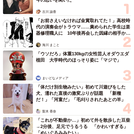
古川 諭香
「お前さえいなければ金賞取れてた！」高校時
代の演奏会がトラウマ……責められた学生は楽
器修理職人に 10年後再会した因縁の相手から
思わぬ申し出【漫画】
海川 まこと
「ウソだろ」体重130kgの女性芸人オダウエダ
植田 大学時代のほっそり姿に「マジで」
まいどなメディア
「体だけ別生物みたい」初めて川遊びをした
犬、濡れた直後の激変ぶりが話題 「新種
だ！」「河童だ」「毛刈りされたあとの羊」
梨木 香奈
「これが不動柴か…」初めて外を散歩した豆柴
→2分後、足元でうるうる 「かわいすぎる」
「ぬいぐるみみたい」