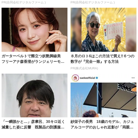
PR(合同会社デジタルファーム )
PR(合同会社デジタルファーム )
ガーターベルトで際立つ妖艶脚線美
８月のロト6はこの方法で買え!!６つの
フリーアナ森香澄がランジェリーモデ
数字が『完全一致』する方法
ルに ｢PE...
PR(株式会社MURA)
「一瞬誰かと…」彦摩呂、30キロ近く
紗栄子の長男 18歳のモデル、カジュ
減量した姿に反響 既製品の防護服が
アルコーデのおしゃれ近影が「両親の
着られると...
いいとこ取...