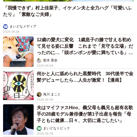
「我慢できず」村上佳菜子、イケメン夫と全力ハグ「可愛いふ
たり」「素敵なご夫婦」
まいどなメディア
2026.08.08
12歳の愛犬に変化 1歳息子の膝で甘える初め
て見せる姿に反響 これまで「見守る立場」だ
ったのに…「頭ポンポンが愛に満ちている」
「尊…」
梨木 香奈
2026.08.08
何かと人に舐められた黒髪時代 30代後半で金
髪デビューしたら…人生が激変！【漫画】
海川 まこと
2026.08.08
夫はマイファスHiro、義父母も義兄も超有名歌
手の28歳モデル兼俳優が第1子出産を報告「母
子ともに健康…日々、大切に過ごしたい」
まいどなトピック
2026.08.08