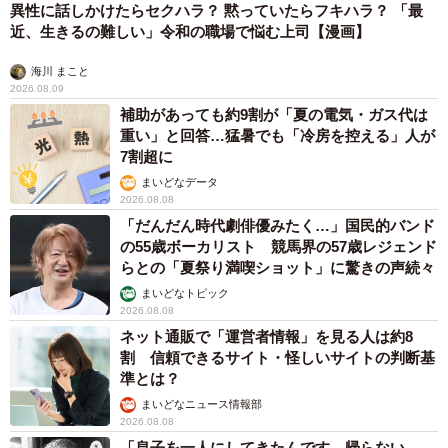
異性に話しかけたらセクハラ？ 黙っていたらフキハラ？ 「最
近、生きるの難しい」令和の職場で悩む上司【漫画】
海川 まこと
2026.08.09
補助があっても約9割が「夏の電気・ガス代は
重い」と回答…猛暑でも「冷房を控える」人が
7割超に
まいどなデータ
2026.08.08
「だんだん時代劇俳優みたく…」国民的バンド
の55歳ボーカリスト 競馬界の57歳レジェンド
らとの「夏祭り満喫ショット」に驚きの声続々
まいどなトピック
2026.08.08
ネット通販で「運営者情報」を見る人は約8
割 信頼できるサイト・怪しいサイトの判断基
準とは？
まいどなニュース情報部
2026.08.08
「息子を一人にしてきたんです、帰らない