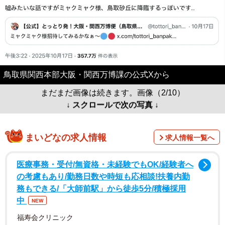
鳥取県関西本部大阪・関西万博課の公式Xから
まだまだ画像は続きます。画像（2/10）
↓ スクロールで次の写真 ↓
まいどなの求人情報
求人情報一覧へ
医療事務・受付/無資格・未経験でもOK/経験者へ
の考慮もあり/勤務日数や時短も応相談!扶養内勤
務もできる/「大師前駅」から徒歩5分/積極採用
中
NEW
福寿会クリニック