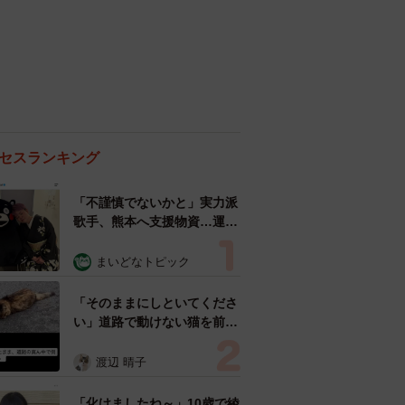
セスランキング
「不謹慎でないかと」実力派
歌手、熊本へ支援物資…運搬
トラックの車体デザインにた
めらい 「痛いほど伝わる」
まいどなトピック
「行動され立派」
「そのままにしといてくださ
い」道路で動けない猫を前に
返された一言… 懸命に生き
ようとした4日間 「命の重
渡辺 晴子
さはみんな同じ」保護団体代
表の訴え
「化けましたね～」10歳で綾