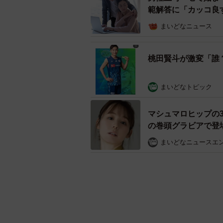
範解答に「カッコ良
まいどなニュース
桃田賢斗が激変「誰
まいどなトピック
マシュマロヒップの
の巻頭グラビアで登
まいどなニュースエ