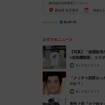
株式会社日本教育クリエイト
愛知県 名古屋市
：時給1,1
Sponsored by
おすすめニュース
【写真】「抽選販売
×攻殻機動隊」​コラ
まいどなトピック
「メッチャ顔変わっ
のか？」
まいどなトピック
男性上司「セで始ま