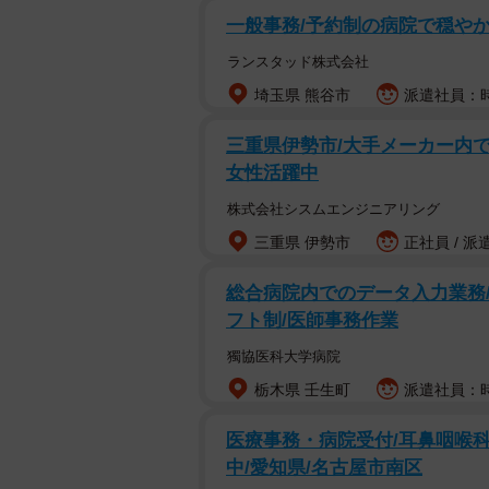
一般事務/予約制の病院で穏やか
ランスタッド株式会社
埼玉県 熊谷市
派遣社員：時
三重県伊勢市/大手メーカー内での
女性活躍中
株式会社シスムエンジニアリング
三重県 伊勢市
正社員 / 派
総合病院内でのデータ入力業務/
フト制/医師事務作業
獨協医科大学病院
栃木県 壬生町
派遣社員：時
医療事務・病院受付/耳鼻咽喉科
中/愛知県/名古屋市南区