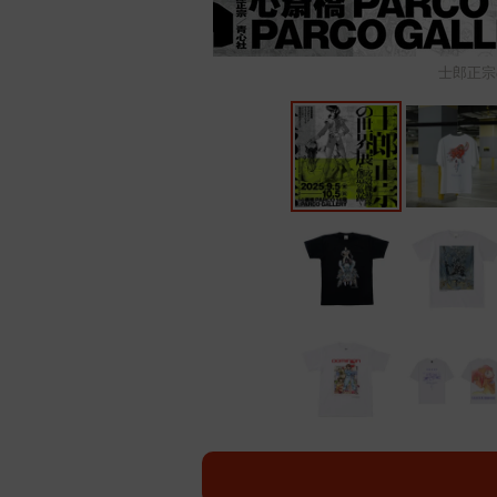
士郎正宗の