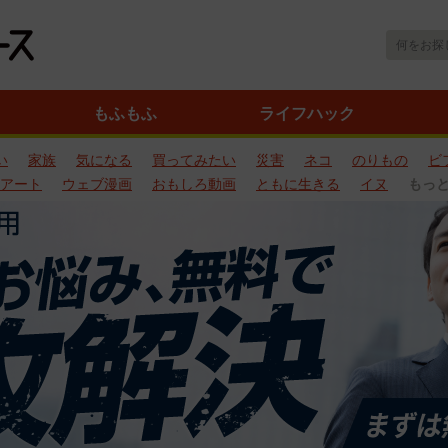
もふもふ
ライフハック
い
家族
気になる
買ってみたい
災害
ネコ
のりもの
ビ
アート
ウェブ漫画
おもしろ動画
ともに生きる
イヌ
もっ