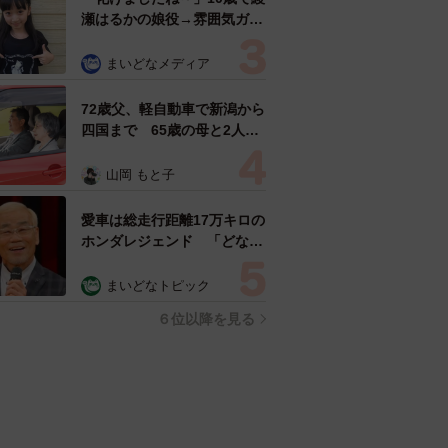
瀬はるかの娘役→雰囲気ガラ
リの18歳に成長 「メイクで
雰囲気が」「宝塚に入れそ
まいどなメディア
う」
72歳父、軽自動車で新潟から
四国まで 65歳の母と2人で
3泊4日の旅 パーキングの休
憩まで分刻み… 「大学生で
山岡 もと子
も組まねえよ！」
愛車は総走行距離17万キロの
ホンダレジェンド 「どなた
か欲しい方が居たら」 大御
所漫才師が譲渡の意向
まいどなトピック
６位以降を見る