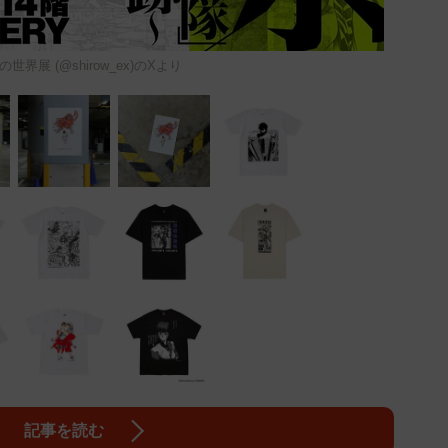
世界展 (@shirow_ex)のXより
記事を読む