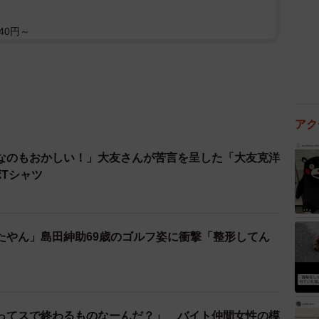
40円～
アク
なのもおかしい！」大友さんが苦言を呈した「大友克洋
ボTシャツ
たやん」島田紳助69歳のゴルフ姿に衝撃「整形してん
ってスで終わるものなーんだ？」 バイト仲間女性の模