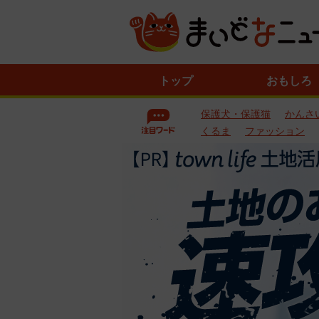
ニ
トップ
おもしろ
ュ
ー
保護犬・保護猫
かんさ
ス
一
くるま
ファッション
覧