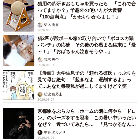
猫用の爪研ぎおもちゃを買ったら…「これで合
ってますか？」予想外の使い方が大反響
「100点満点」「かわいいからよし！」
梨木 香奈
2026.08.07
猫2匹が段ボール箱の取り合いで「ポコスカ猫
パンチ」の応酬 その後の心温まる結末に「愛
～！」「おばちゃん泣きそうや…」
梨木 香奈
2026.08.07
【漫画】大学生息子の「頼れる彼氏」っぷりを
見て母は絶句 「起きなよ、遅刻するよ」っ
て…あなた毎朝私が起こしてますけど？笑
松波 穂乃圭
2026.08.07
京都駅をぶらぶら→ホームの隅に何やら「ドロ
ン」のポーズをする忍者 この暑い中いったい
なぜ？ 近づいてみたら… 「見つかるなんて
未熟」
中将 タカノリ
2026.08.06