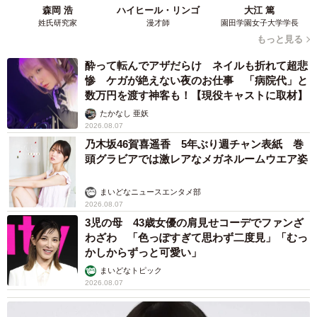
森岡 浩
ハイヒール・リンゴ
大江 篤
姓氏研究家
漫才師
園田学園女子大学学長
もっと見る
酔って転んでアザだらけ ネイルも折れて超悲
惨 ケガが絶えない夜のお仕事 「病院代」と
数万円を渡す神客も！【現役キャストに取材】
たかなし 亜妖
2026.08.07
乃木坂46賀喜遥香 5年ぶり週チャン表紙 巻
頭グラビアでは激レアなメガネルームウエア姿
まいどなニュースエンタメ部
2026.08.07
3児の母 43歳女優の肩見せコーデでファンざ
わざわ 「色っぽすぎて思わず二度見」「むっ
かしからずっと可愛い」
まいどなトピック
2026.08.07