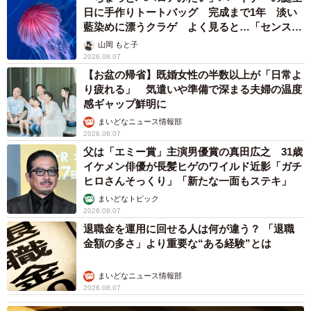
日に手作りトートバッグ 完成まで1年 淡い
藍染めに漂うクラゲ よく見ると…「センスす
ごい」
山岡 もと子
2026.08.07
【お盆の帰省】既婚女性の半数以上が「日常よ
り疲れる」 気遣いや準備で深まる夫婦の温度
感ギャップ鮮明に
まいどなニュース情報部
2026.08.07
父は「エミー賞」主演男優賞の真田広之 31歳
イケメン俳優が長髪ヒゲのワイルド近影「ガチ
ヒロさんそっくり」「新たな一面もステキ」
まいどなトピック
2026.08.07
退職金を運用に回せる人は何が違う？ 「退職
金額の多さ」より重要な“ある経験”とは
まいどなニュース情報部
2026.08.07