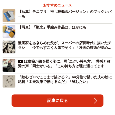
おすすめニュース
【写真】テニプリ「推し校概念バージョン」のブックカバ
ーも
【写真】「概念」手編み作品は、ほかにも
漫画家をあきらめた父が、スーパーの店長時代に描いたチ
ラシ 「今でもすごく人気でそう」「漫画の技術が詰め込
まれてる」反響に本人は…
12歳娘が絵を描く姿に、母｢エグい持ち方｣ 共感と称
賛の声「同士がいる」「この持ち方は理に適ってます
ね〜」
「絵心ゼロでここまで描ける？」64分割で描いた夫の絵に
絶賛「工夫次第で描けるんだ」「試したい」
記事に戻る