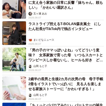
に支え合う家族の日常に反響「妹ちゃん、頼も
しい」「かわいい通訳さん」
五ヶ瀬 あお
2026.08.07
ラストライブ控えるT-BOLAN森友嵐士 にし
たん社長がTikTok内で独占インタビュー
まいどなニュース
2026.08.07
「男の子のママっぽいよね」ってどういう意
味？ 女系家族で育った母 いつもスカートと
ワンピースしか着ないし、ヒールも好き どの
へんが…
山岡 もと子
2026.08.07
2歳半の長男と生後2カ月の次男の母 母子手帳
2冊をイラストでいっぱいに 見る人を楽しま
せる家族ストーリーに「かわいすぎる！」
山岡 もと子
2026.08.07
「ちょっとババロアみたい」パートナーの誕生