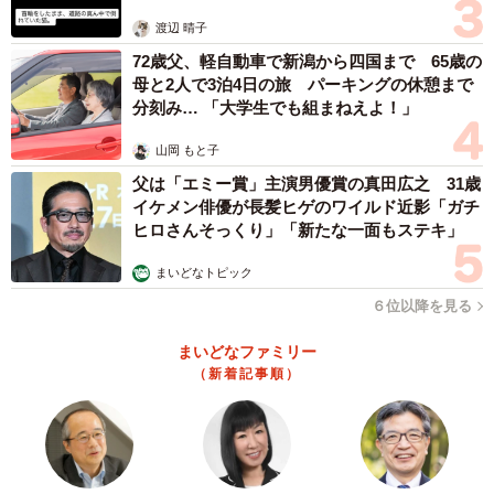
体代表の訴え
渡辺 晴子
72歳父、軽自動車で新潟から四国まで 65歳の
母と2人で3泊4日の旅 パーキングの休憩まで
分刻み… 「大学生でも組まねえよ！」
山岡 もと子
父は「エミー賞」主演男優賞の真田広之 31歳
イケメン俳優が長髪ヒゲのワイルド近影「ガチ
ヒロさんそっくり」「新たな一面もステキ」
まいどなトピック
６位以降を見る
まいどなファミリー
（新着記事順）