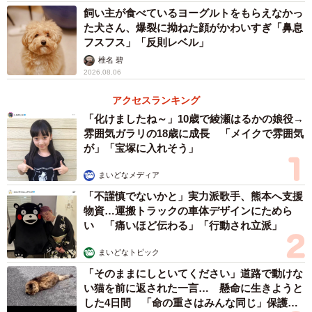
飼い主が食べているヨーグルトをもらえなかっ
た犬さん、爆裂に拗ねた顔がかわいすぎ「鼻息
フスフス」「反則レベル」
椎名 碧
2026.08.06
アクセスランキング
「化けましたね～」10歳で綾瀬はるかの娘役→
雰囲気ガラリの18歳に成長 「メイクで雰囲気
が」「宝塚に入れそう」
まいどなメディア
「不謹慎でないかと」実力派歌手、熊本へ支援
物資…運搬トラックの車体デザインにためら
い 「痛いほど伝わる」「行動され立派」
まいどなトピック
「そのままにしといてください」道路で動けな
い猫を前に返された一言… 懸命に生きようと
した4日間 「命の重さはみんな同じ」保護団