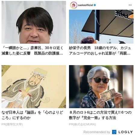
「一瞬誰かと…」彦摩呂、30キロ近く
紗栄子の長男 18歳のモデル、カジュ
減量した姿に反響 既製品の防護服が
アルコーデのおしゃれ近影が「両親の
着られると...
いいとこ取...
なぜ日本人は『論語』を「心のよりど
８月のロト6はこの方法で買え!!６つの
ころ」にするのか
数字が『完全一致』する方法
PR(國學院大學)
PR(株式会社MURA)
Recommended by