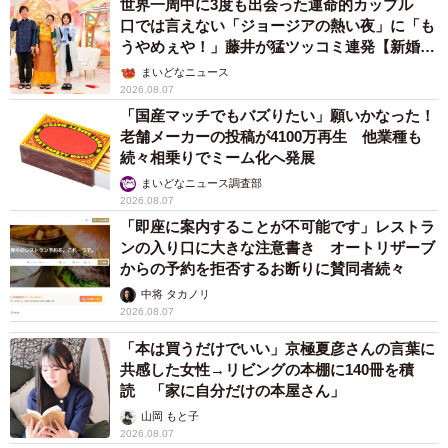
世界一周中に3度も出会った運命的カップル
口では言えない「ジョージアの熱い夜」に「も
うやめぇや！」藤井が猛ツッコミ連発【新婚さ
ん】
まいどなニュース
2026.08.07
「国産マッチでもバズりたい」願いかなった！
老舗メーカーの投稿が4100万再生 他業種も
続々相乗りでミーム化へ発展
まいどなニュース調査部
2026.08.07
「即座に案内することが不可能です」レストラ
ンの入り口に大きな注意書き オートリザーブ
からの予約を拒否するお断りに賛同者続々
中将 タカノリ
2026.08.07
「本は買うだけでいい」京極夏彦さんの言葉に
共感した女性→リビングの本棚に140冊を積
読 「家に自分だけの本屋さん」
山岡 もと子
2026.08.07