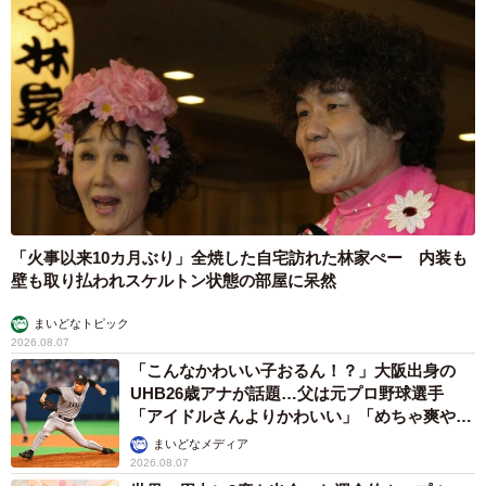
「火事以来10カ月ぶり」全焼した自宅訪れた林家ぺー 内装も
壁も取り払われスケルトン状態の部屋に呆然
まいどなトピック
2026.08.07
「こんなかわいい子おるん！？」大阪出身の
UHB26歳アナが話題…父は元プロ野球選手
「アイドルさんよりかわいい」「めちゃ爽や
か」
まいどなメディア
2026.08.07