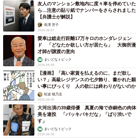
友人のマンション敷地内に度々車を停めていた
ら…注意の貼り紙でナンバーをさらされました
【弁護士が解説】
長澤 芳子
2026.08.07
愛車は総走行距離17万キロのホンダレジェン
ド 「どなたか欲しい方が居たら」 大御所漫
才師が譲渡の意向
まいどなトピック
2026.08.06
【漫画】「高い家賃を払えるのに、まだ欲し
い？」高級レジデンスの七夕飾り、書かれた願
い事にびっくり 人の欲には終わりがないのか
松波 穂乃圭
2026.08.06
大河出演の39歳俳優 真夏の海で赤銅色の肉体
美を連投 「バッキバキだな」「ばり渋いで
す」
まいどなトピック
2026.08.06