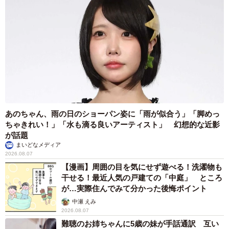
あのちゃん、雨の日のショーパン姿に「雨が似合う」「脚めっ
ちゃきれい！」「水も滴る良いアーティスト」 幻想的な近影
が話題
まいどなメディア
2026.08.07
【漫画】周囲の目を気にせず遊べる！洗濯物も
干せる！最近人気の戸建ての「中庭」 ところ
が…実際住んでみて分かった後悔ポイント
中瀬 えみ
2026.08.07
難聴のお姉ちゃんに5歳の妹が手話通訳 互い