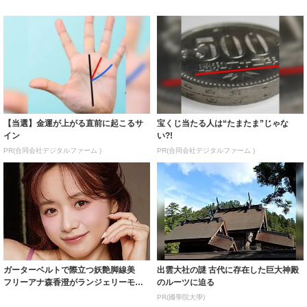
【当選】金運が上がる直前に起こるサ
宝くじ当たる人は“たまたま”じゃな
イン
い?!
PR(合同会社デジタルファーム )
PR(合同会社デジタルファーム )
ガーターベルトで際立つ妖艶脚線美
出雲大社の謎 古代に存在した巨大神殿
フリーアナ森香澄がランジェリーモデ
のルーツに迫る
ルに ｢PE...
PR(國學院大學)