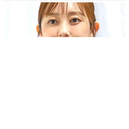
「人生こそがバラエティー」 マレーシア移住を報告した菊地亜
美 子どもの教育考え「小学校へ入学するこのタイミングで挑
戦」
まいどなトピック
2026.08.06
「明日ひま？」 知り合いから唐突なメッセー
ジ 用件次第で断ることもできる賢い返信文と
は？【漫画】
海川 まこと
2026.08.06