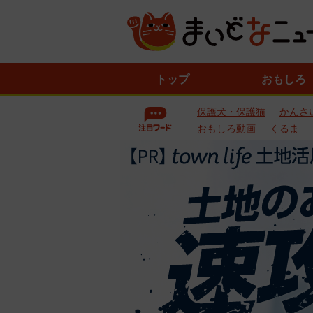
ニ
トップ
おもしろ
ュ
ー
保護犬・保護猫
かんさ
ス
一
おもしろ動画
くるま
覧