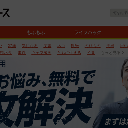
もふもふ
ライフハック
い
家族
気になる
災害
ネコ
観光
のりもの
夫婦
思い
街ネタ
事件
ウェブ漫画
ともに生きる
イヌ
もっと見る