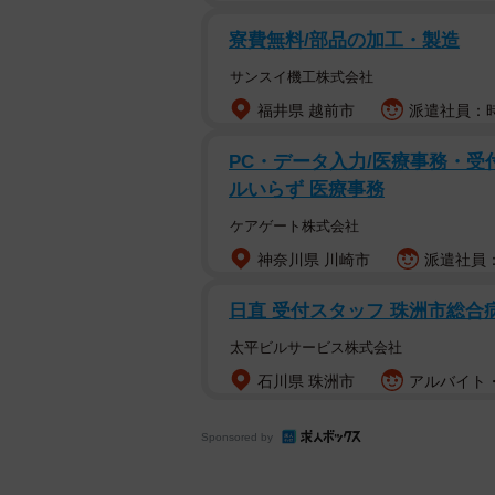
寮費無料/部品の加工・製造
サンスイ機工株式会社
福井県 越前市
派遣社員：時給
PC・データ入力/医療事務・受付
ルいらず 医療事務
ケアゲート株式会社
神奈川県 川崎市
派遣社員：時
日直 受付スタッフ 珠洲市総合
太平ビルサービス株式会社
石川県 珠洲市
アルバイト・
Sponsored by