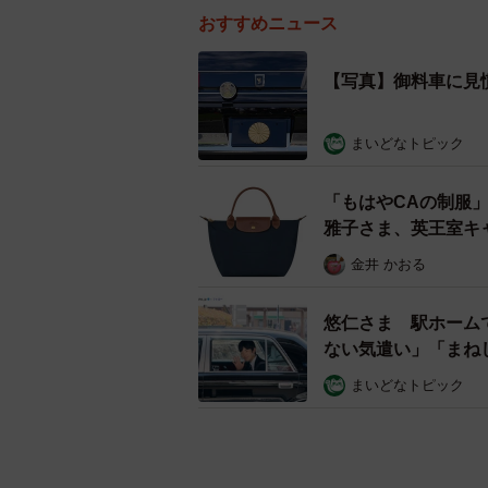
おすすめニュース
【写真】御料車に見
まいどなトピック
「もはやCAの制服
雅子さま、英王室キ
金井 かおる
悠仁さま 駅ホーム
ない気遣い」「まね
まいどなトピック
【写真】天皇、皇后