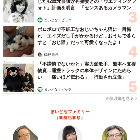
じた42歳元俳優が再婚妻との「ウエディングフ
ォト」計画を明言 「センスあるカメラマン求
む」
まいどなトピック
ボロボロで不細工なおじいちゃん猫に一目惚
れ エイズだし手がかかるけど…おうちで暮ら
すと「おじ猫」だって可愛くなったよ！
鶴野 浩己
「不謹慎でないかと」実力派歌手、熊本へ支援
物資…運搬トラックの車体デザインにためら
い 「痛いほど伝わる」「行動され立派」
まいどなトピック
６位以降を見る
まいどなファミリー
（新着記事順）