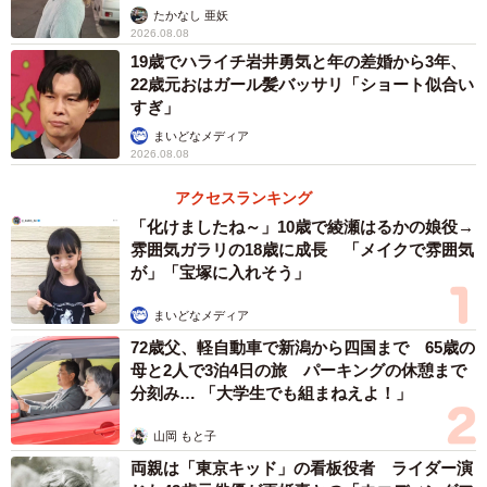
ストに取材】
たかなし 亜妖
2026.08.08
19歳でハライチ岩井勇気と年の差婚から3年、
22歳元おはガール髪バッサリ「ショート似合い
すぎ」
まいどなメディア
2026.08.08
アクセスランキング
「化けましたね～」10歳で綾瀬はるかの娘役→
雰囲気ガラリの18歳に成長 「メイクで雰囲気
が」「宝塚に入れそう」
まいどなメディア
72歳父、軽自動車で新潟から四国まで 65歳の
母と2人で3泊4日の旅 パーキングの休憩まで
分刻み… 「大学生でも組まねえよ！」
山岡 もと子
両親は「東京キッド」の看板役者 ライダー演