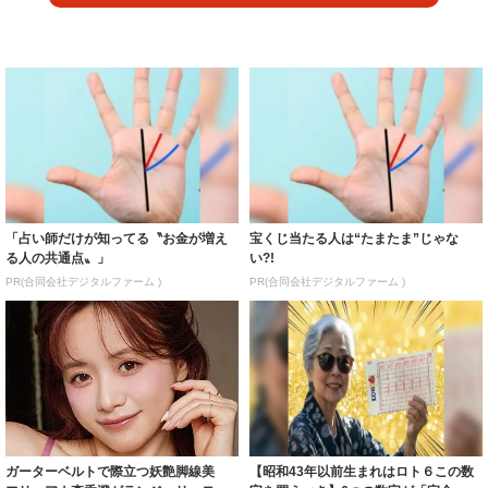
「占い師だけが知ってる〝お金が増え
宝くじ当たる人は“たまたま”じゃな
る人の共通点〟」
い?!
PR(合同会社デジタルファーム )
PR(合同会社デジタルファーム )
ガーターベルトで際立つ妖艶脚線美
【昭和43年以前生まれはロト６この数