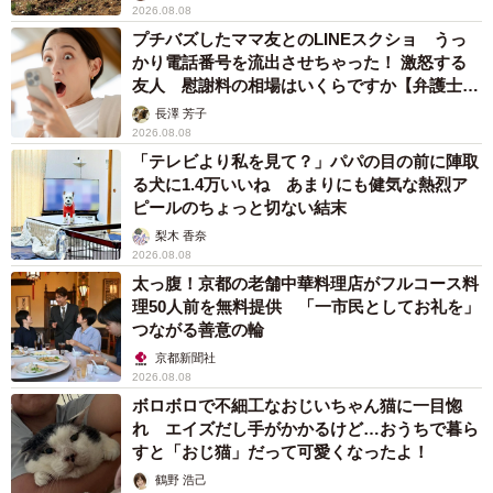
2026.08.08
プチバズしたママ友とのLINEスクショ うっ
かり電話番号を流出させちゃった！ 激怒する
友人 慰謝料の相場はいくらですか【弁護士が
解説】
長澤 芳子
2026.08.08
「テレビより私を見て？」パパの目の前に陣取
る犬に1.4万いいね あまりにも健気な熱烈ア
ピールのちょっと切ない結末
梨木 香奈
2026.08.08
太っ腹！京都の老舗中華料理店がフルコース料
理50人前を無料提供 「一市民としてお礼を」
つながる善意の輪
京都新聞社
2026.08.08
ボロボロで不細工なおじいちゃん猫に一目惚
れ エイズだし手がかかるけど…おうちで暮ら
すと「おじ猫」だって可愛くなったよ！
鶴野 浩己