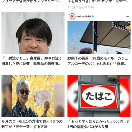
フリーアナ森香澄がランジェリーモデ
字を買うべき】6つの数字が「完全一
ルに ｢PE...
致」する方...
PR(株式会社MURA)
「一瞬誰かと…」彦摩呂、30キロ近く
紗栄子の長男 18歳のモデル、カジュ
減量した姿に反響 既製品の防護服が
アルコーデのおしゃれ近影が「両親の
着られると...
いいとこ取...
８月のロト6はこの方法で買え!!６つの
「もっと早く知りたかった」600円→8
数字が『完全一致』する方法
3円の新型タバコが大反響