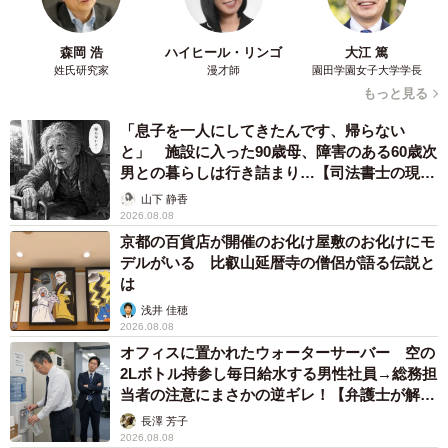
森岡 浩
ハイヒール・リンゴ
大江 篤
姓氏研究家
漫才師
園田学園女子大学学長
もっと見る
「息子を一人にしてきたんです、帰らない
と」 施設に入った90歳母、障害のある60歳次
男との暮らしは行き詰まり…【司法書士の現場
から】
山下 静香
2026.08.08
京都の百貨店が開催のお化け屋敷のお化けにモ
デルがいる 比叡山延暦寺の僧侶が語る伝説と
は
浅井 佳穂
2026.08.08
オフィスに置かれたウォーターサーバー 空の
2Lボトル持参し毎日給水する男性社員→総務担
当者の注意にまさかの逆ギレ！【弁護士が解
説】
長澤 芳子
2026.08.08