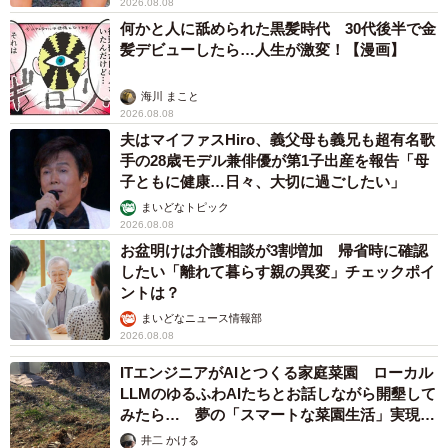
2026.08.08
何かと人に舐められた黒髪時代 30代後半で金
髪デビューしたら…人生が激変！【漫画】
海川 まこと
2026.08.08
夫はマイファスHiro、義父母も義兄も超有名歌
手の28歳モデル兼俳優が第1子出産を報告「母
子ともに健康…日々、大切に過ごしたい」
まいどなトピック
2026.08.08
お盆明けは介護相談が3割増加 帰省時に確認
したい「離れて暮らす親の異変」チェックポイ
ントは？
まいどなニュース情報部
2026.08.08
ITエンジニアがAIとつくる家庭菜園 ローカル
LLMのゆるふわAIたちとお話しながら開墾して
みたら… 夢の「スマートな菜園生活」実現な
るか
井二 かける