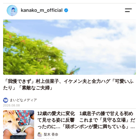
「我慢できず」村上佳菜子、イケメン夫と全力ハグ「可愛いふ
たり」「素敵なご夫婦」
まいどなメディア
2026.08.08
12歳の愛犬に変化 1歳息子の膝で甘える初め
て見せる姿に反響 これまで「見守る立場」だ
ったのに…「頭ポンポンが愛に満ちている」
「尊…」
梨木 香奈