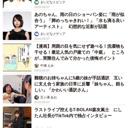
まいどなトピック
2026.08.07
あのちゃん、雨の日のショーパン姿に「雨が似
合う」「脚めっちゃきれい！」「水も滴る良い
アーティスト」 幻想的な近影が話題
まいどなメディア
2026.08.07
【漫画】周囲の目を気にせず遊べる！洗濯物も
干せる！最近人気の戸建ての「中庭」 ところ
が…実際住んでみて分かった後悔ポイント
中瀬 えみ
2026.08.07
難聴のお姉ちゃんに5歳の妹が手話通訳 互い
に支え合う家族の日常に反響「妹ちゃん、頼も
しい」「かわいい通訳さん」
五ヶ瀬 あお
2026.08.07
ラストライブ控えるT-BOLAN森友嵐士 にし
たん社長がTikTok内で独占インタビュー