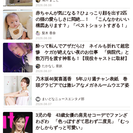
海川 まこと
2026.08.08
赤ちゃんが気になる？ひょっこり顔を出す2匹
の猫の愛らしさに悶絶…！ 「こんなかわいい
構図あります？」「ベストショットすぎる！」
梨木 香奈
2026.08.08
酔って転んでアザだらけ ネイルも折れて超悲
惨 ケガが絶えない夜のお仕事 「病院代」と
数万円を渡す神客も！【現役キャストに取材】
たかなし 亜妖
2026.08.07
乃木坂46賀喜遥香 5年ぶり週チャン表紙 巻
頭グラビアでは激レアなメガネルームウエア姿
まいどなニュースエンタメ部
2026.08.07
3児の母 43歳女優の肩見せコーデでファンざ
わざわ 「色っぽすぎて思わず二度見」「むっ
かしからずっと可愛い」