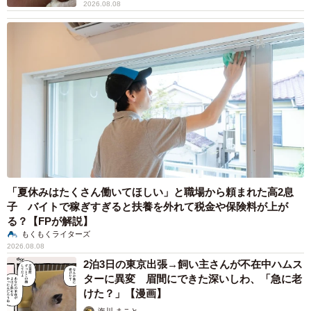
2026.08.08
「夏休みはたくさん働いてほしい」と職場から頼まれた高2息
子 バイトで稼ぎすぎると扶養を外れて税金や保険料が上が
る？【FPが解説】
もくもくライターズ
2026.08.08
2泊3日の東京出張→飼い主さんが不在中ハムス
ターに異変 眉間にできた深いしわ、「急に老
けた？」【漫画】