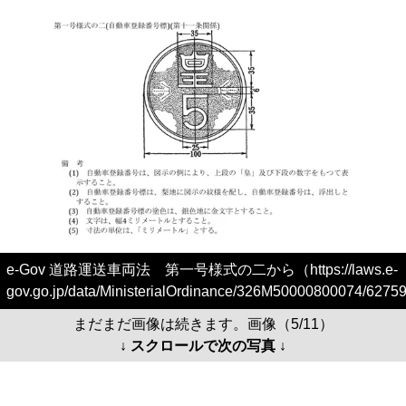
e-Gov 道路運送車両法 第一号様式の二から（https://laws.e-
gov.go.jp/data/MinisterialOrdinance/326M50000800074/627
まだまだ画像は続きます。画像（5/11）
↓ スクロールで次の写真 ↓