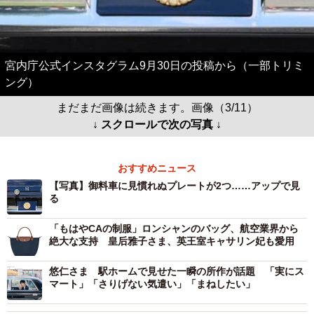
宮内庁公式インスタグラム9月30日の投稿から（一部トリミ
ング）
まだまだ画像は続きます。画像（3/11）
↓ スクロールで次の写真 ↓
おすすめニュース
【写真】御料車に見慣れぬプレートが2つ……アップで見
る
「もはやCAの制服」ロンシャンのバッグ、航空業界から
絶大な支持 皇后雅子さま、英王室キャサリン妃も愛用
悠仁さま 駅ホームで見せた一瞬の所作が話題 「実にス
マート」「さりげない気遣い」「まねしたい」