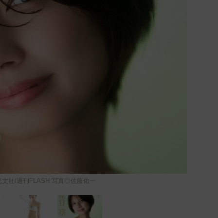
)光文社/週刊FLASH 写真◎佐藤佑一