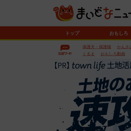
ニ
トップ
おもしろ
ュ
ー
保護犬・保護猫
かんさ
ス
一
くるま
おもしろ動画
覧