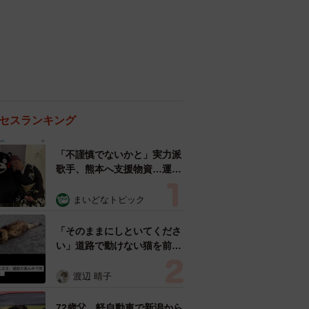
セスランキング
「不謹慎でないかと」実力派
歌手、熊本へ支援物資…運搬
トラックの車体デザインにた
めらい 「痛いほど伝わる」
まいどなトピック
「行動され立派」
「そのままにしといてくださ
い」道路で動けない猫を前に
返された一言… 懸命に生き
ようとした4日間 「命の重
渡辺 晴子
さはみんな同じ」保護団体代
表の訴え
72歳父、軽自動車で新潟から