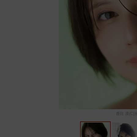
鹿目 凛(C