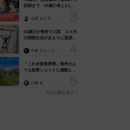
四国まで 65歳の母と2人で
3泊4日の旅 パーキングの休
憩まで分刻み… 「大学生で
山岡 もと子
も組まねえよ！」
83歳父が骨折で入院 ３カ月
の病院生活があまりに退屈で
「画用紙と色鉛筆持ってこ
い！」→スケッチブックを見
中将 タカノリ
た家族が仰天「これ、売れま
すよ…」
「これ全部長野県」海外のよ
うな絶景ショットに感動と反
響「離れてからいいところだ
ったんだって気づいた」
行橋 友
６位以降を見る