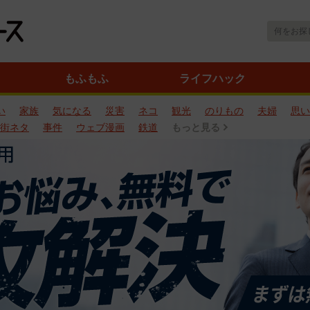
もふもふ
ライフハック
い
家族
気になる
災害
ネコ
観光
のりもの
夫婦
思い
街ネタ
事件
ウェブ漫画
鉄道
もっと見る