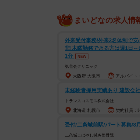
まいどなの求人情
外来受付事務/外来2名体制で
非!木曜勤務できる方は週1日～
1分
NEW
弘善会クリニック
大阪府 大阪市
アルバイト・
未経験者採用実績あり 建設会社
トランスコスモス株式会社
北海道 札幌市
契約社員：時
受付/二条城前駅/パート募集/8
二条城こばやし鍼灸整骨院