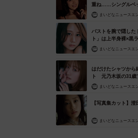
重ね……シングルベ
まいどなニュースエ
バストを腕で隠した
ト」は上半身裸×黒
まいどなニュースエ
はだけたシャツから
ト 元乃木坂の31
まいどなニュースエ
【写真集カット】澄
まいどなニュースエ