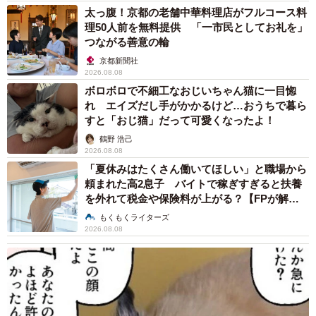
太っ腹！京都の老舗中華料理店がフルコース料
理50人前を無料提供 「一市民としてお礼を」
つながる善意の輪
京都新聞社
2026.08.08
ボロボロで不細工なおじいちゃん猫に一目惚
れ エイズだし手がかかるけど…おうちで暮ら
すと「おじ猫」だって可愛くなったよ！
鶴野 浩己
2026.08.08
「夏休みはたくさん働いてほしい」と職場から
頼まれた高2息子 バイトで稼ぎすぎると扶養
を外れて税金や保険料が上がる？【FPが解
説】
もくもくライターズ
2026.08.08