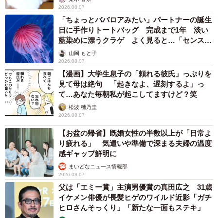
2026.08.07
「ちょっとババロアみたい」パートナーの誕生
日に手作りトートバッグ 完成まで1年 淡い
藍染めに漂うクラゲ よく見ると…「センスす
ごい」
山岡 もと子
2026.08.07
【漫画】大学生息子の「頼れる彼氏」っぷりを
見て母は絶句 「起きなよ、遅刻するよ」っ
て…あなた毎朝私が起こしてますけど？笑
松波 穂乃圭
2026.08.07
【お盆の帰省】既婚女性の半数以上が「日常よ
り疲れる」 気遣いや準備で深まる夫婦の温度
感ギャップ鮮明に
まいどなニュース情報部
2026.08.07
父は「エミー賞」主演男優賞の真田広之 31歳
イケメン俳優が長髪ヒゲのワイルド近影「ガチ
ヒロさんそっくり」「新たな一面もステキ」