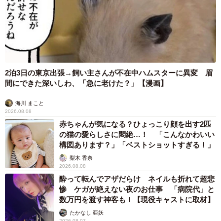
2泊3日の東京出張→飼い主さんが不在中ハムスターに異変 眉
間にできた深いしわ、「急に老けた？」【漫画】
海川 まこと
2026.08.08
赤ちゃんが気になる？ひょっこり顔を出す2匹
の猫の愛らしさに悶絶…！ 「こんなかわいい
構図あります？」「ベストショットすぎる！」
梨木 香奈
2026.08.08
酔って転んでアザだらけ ネイルも折れて超悲
惨 ケガが絶えない夜のお仕事 「病院代」と
数万円を渡す神客も！【現役キャストに取材】
たかなし 亜妖
2026.08.07