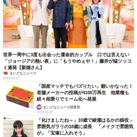
世界一周中に3度も出会った運命的カップル 口では言えない
「ジョージアの熱い夜」に「もうやめぇや！」藤井が猛ツッコ
ミ連発【新婚さん】
まいどなニュース
2026.08.07
「国産マッチでもバズりたい」願いかなった！
老舗メーカーの投稿が4100万再生 他業種も
続々相乗りでミーム化へ発展
まいどなニュース調査部
2026.08.07
「化けましたね～」10歳で綾瀬はるかの娘役→
雰囲気ガラリの18歳に成長 「メイクで雰囲気
が」「宝塚に入れそう」