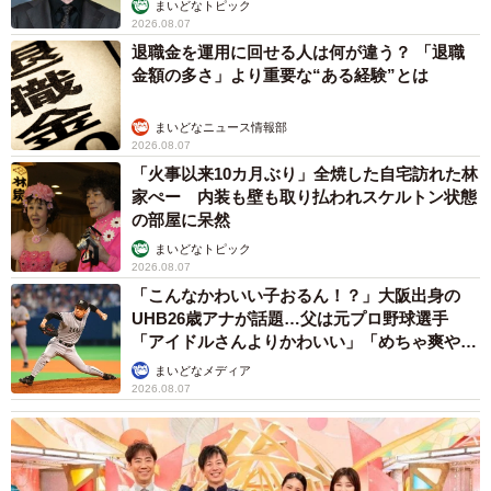
まいどなトピック
2026.08.07
退職金を運用に回せる人は何が違う？ 「退職
金額の多さ」より重要な“ある経験”とは
まいどなニュース情報部
2026.08.07
「火事以来10カ月ぶり」全焼した自宅訪れた林
家ぺー 内装も壁も取り払われスケルトン状態
の部屋に呆然
まいどなトピック
2026.08.07
「こんなかわいい子おるん！？」大阪出身の
UHB26歳アナが話題…父は元プロ野球選手
「アイドルさんよりかわいい」「めちゃ爽や
か」
まいどなメディア
2026.08.07