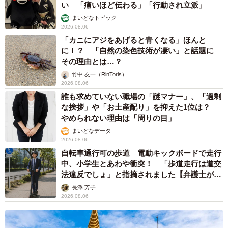
い 「痛いほど伝わる」「行動され立派」
まいどなトピック
2026.08.06
「カニにアジをあげると青くなる」ほんと
に！？ 「自然の染色技術が凄い」と話題に
その理由とは…？
竹中 友一（RinToris）
2026.08.06
誰も求めていない職場の「謎マナー」、「過剰
な挨拶」や「お土産配り」を抑えた1位は？
やめられない理由は「周りの目」
まいどなデータ
2026.08.06
自転車通行可の歩道 電動キックボードで走行
中、小学生とあわや衝突！ 「歩道走行は道交
法違反でしょ」と指摘されました【弁護士が解
説】
長澤 芳子
2026.08.06