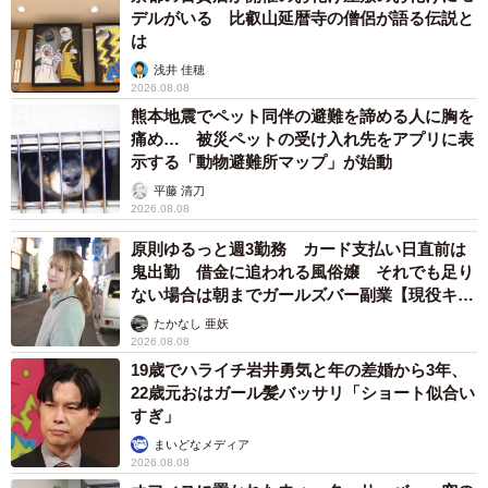
デルがいる 比叡山延暦寺の僧侶が語る伝説と
「初めて家に入った時、玄関前の階段下で過ごしていたの
は
で、今でもその場所に行ったり、そこで遊んでほしそうに
浅井 佳穂
スリスリしながら甘えてきます。もしかしたら、階段下に
2026.08.08
熊本地震でペット同伴の避難を諦める人に胸を
行けば前のように遊んでもらえると思っているのかもしれ
痛め… 被災ペットの受け入れ先をアプリに表
ません」
示する「動物避難所マップ」が始動
平藤 清刀
2026.08.08
原則ゆるっと週3勤務 カード支払い日直前は
鬼出勤 借金に追われる風俗嬢 それでも足り
ない場合は朝までガールズバー副業【現役キャ
ストに取材】
たかなし 亜妖
2026.08.08
19歳でハライチ岩井勇気と年の差婚から3年、
22歳元おはガール髪バッサリ「ショート似合い
すぎ」
まいどなメディア
2026.08.08