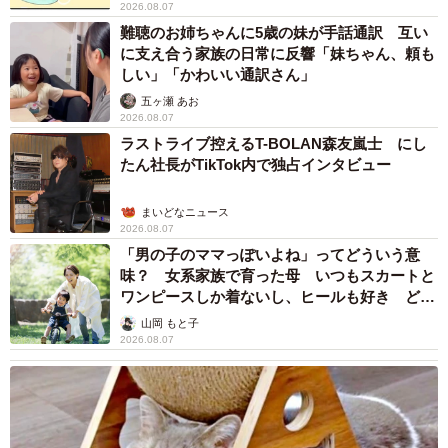
2026.08.07
難聴のお姉ちゃんに5歳の妹が手話通訳 互い
に支え合う家族の日常に反響「妹ちゃん、頼も
しい」「かわいい通訳さん」
五ヶ瀬 あお
2026.08.07
ラストライブ控えるT-BOLAN森友嵐士 にし
たん社長がTikTok内で独占インタビュー
まいどなニュース
2026.08.07
「男の子のママっぽいよね」ってどういう意
味？ 女系家族で育った母 いつもスカートと
ワンピースしか着ないし、ヒールも好き どの
へんが…
山岡 もと子
2026.08.07