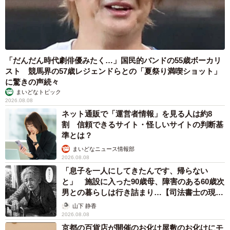
保護から約1週間後、床上で寝そべるこねぎくん（画像提供：ともさん）
優しい家族と先住猫に見守られ、すくすくと成長したこね
ぎくん。現在、生後推定10カ月を迎えました。子猫らしく
「だんだん時代劇俳優みたく…」国民的バンドの55歳ボーカリ
やんちゃで元気。こねぎくんの話題で家族の会話も増えた
スト 競馬界の57歳レジェンドらとの「夏祭り満喫ショット」
そうです。
に驚きの声続々
まいどなトピック
2026.08.08
「元気過ぎて大変なこともあるけどかけがえのない存在で
ネット通販で「運営者情報」を見る人は約8
す。先住猫とは一緒に遊びたい欲が強くてちょっかいを出
割 信頼できるサイト・怪しいサイトの判断基
して体にしがみついたりして遊んでいますが、やり過ぎて
準とは？
たまに2匹に怒られることも。それでも先住猫と一緒にご飯
まいどなニュース情報部
2026.08.08
を食べるのが好きなようです。夜、寝る時は私の布団で先
「息子を一人にしてきたんです、帰らない
住猫と一緒になって寝ています」
と」 施設に入った90歳母、障害のある60歳次
男との暮らしは行き詰まり…【司法書士の現場
また、こねぎくんには家の中にお気に入りスポットがある
から】
山下 静香
2026.08.08
そうです。
京都の百貨店が開催のお化け屋敷のお化けにモ