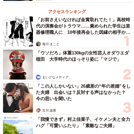
した。ただ、先住猫もこねぎのことが気になって、様子を
見に行こうとするので隔離生活もなかなかに大変だったの
アクセスランキング
を覚えています」
「お前さえいなければ金賞取れてた！」高校時
代の演奏会がトラウマ……責められた学生は楽
器修理職人に 10年後再会した因縁の相手から
思わぬ申し出【漫画】
海川 まこと
「ウソだろ」体重130kgの女性芸人オダウエダ
植田 大学時代のほっそり姿に「マジで」
まいどなメディア
「この人しかいない」26歳差の“年の差婚”をし
た夫婦 出会いは？反対する声はなかった？
今の思いを聞いた
古川 諭香
「我慢できず」村上佳菜子、イケメン夫と全力
ハグ「可愛いふたり」「素敵なご夫婦」