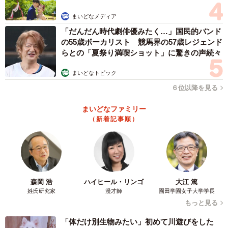
まいどなメディア
4/14
「だんだん時代劇俳優みたく…」国民的バンド
の55歳ボーカリスト 競馬界の57歳レジェンド
先住猫・こばんくん諸対面を果たしたこねぎくん（画像提供：ともさ
らとの「夏祭り満喫ショット」に驚きの声続々
ん）
まいどなトピック
検査結果はすべて陰性。いよいよ先住猫たちと対面の時が
６位以降を見る
やってきました。
まいどなファミリー
（新着記事順）
「大柄な黒猫の『こばん』は、“やんのかステップ”で威嚇す
るこねぎにかまわずじっと様子を見守り、小柄なサバ白猫
の『ぽんず』は、このとき体調が優れなかったため遠巻き
に見ているだけ。先住猫ふたりはおおらかに、こねぎを受
け入れてくれました」
森岡 浩
ハイヒール・リンゴ
大江 篤
姓氏研究家
漫才師
園田学園女子大学学長
もっと見る
やんちゃでパワフル！ 話題にことかかないこねぎ
くん
「体だけ別生物みたい」初めて川遊びをした