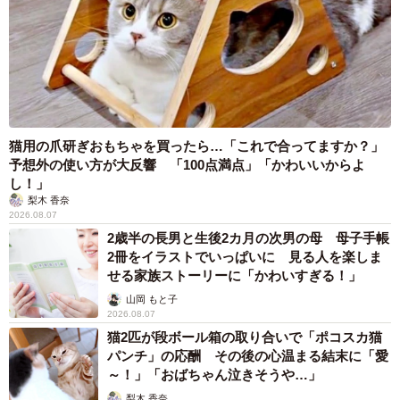
猫用の爪研ぎおもちゃを買ったら…「これで合ってますか？」
予想外の使い方が大反響 「100点満点」「かわいいからよ
し！」
梨木 香奈
2026.08.07
2歳半の長男と生後2カ月の次男の母 母子手帳
2冊をイラストでいっぱいに 見る人を楽しま
せる家族ストーリーに「かわいすぎる！」
山岡 もと子
2026.08.07
猫2匹が段ボール箱の取り合いで「ポコスカ猫
パンチ」の応酬 その後の心温まる結末に「愛
～！」「おばちゃん泣きそうや…」
梨木 香奈