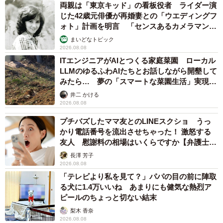
両親は「東京キッド」の看板役者 ライダー演
じた42歳元俳優が再婚妻との「ウエディングフ
ォト」計画を明言 「センスあるカメラマン求
む」
まいどなトピック
2026.08.08
ITエンジニアがAIとつくる家庭菜園 ローカル
LLMのゆるふわAIたちとお話しながら開墾して
みたら… 夢の「スマートな菜園生活」実現な
るか
井二 かける
2026.08.08
プチバズしたママ友とのLINEスクショ うっ
かり電話番号を流出させちゃった！ 激怒する
友人 慰謝料の相場はいくらですか【弁護士が
解説】
長澤 芳子
2026.08.08
「テレビより私を見て？」パパの目の前に陣取
る犬に1.4万いいね あまりにも健気な熱烈ア
ピールのちょっと切ない結末
梨木 香奈
2026.08.08