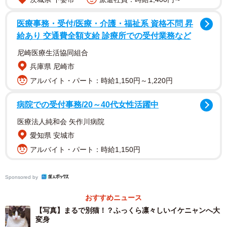
医療事務・受付/医療・介護・福祉系 資格不問 昇
2/14
給あり 交通費全額支給 診療所での受付業務など
物置に住み着き始めたころのこねぎくん（画像提供：ともさん）
尼崎医療生活協同組合
兵庫県 尼崎市
人懐っこく鳴きながら寄ってくる姿に心を動かされました
アルバイト・パート：時給1,150円～1,220円
が、やがて道路を渡るようになり、事故の危険を感じた飼
い主さんは保護を決意しました。
病院での受付事務/20～40代女性活躍中
医療法人純和会 矢作川病院
「『このままではいつか事故に遭ってしまう』と心配にな
愛知県 安城市
り、保護しようと思うようになったのです。ただ、我が家
アルバイト・パート：時給1,150円
にはすでに2匹の先住猫がいたので、まずは家族に相談して
承諾を得ました。そうして2月下旬、猫じゃらしやおやつで
Sponsored by
誘って玄関の中へ。何とか保護することができました」
おすすめニュース
新たな猫生への一歩ーー先住猫の反応は
【写真】まるで別猫！？ふっくら凛々しいイケニャンへ大
変身