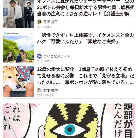
オフィスに置かれたウォーターサーバー 空の
2Lボトル持参し毎日給水する男性社員→総務担
当者の注意にまさかの逆ギレ！【弁護士が解
説】
長澤 芳子
2026.08.08
「我慢できず」村上佳菜子、イケメン夫と全力
ハグ「可愛いふたり」「素敵なご夫婦」
まいどなメディア
2026.08.08
12歳の愛犬に変化 1歳息子の膝で甘える初め
て見せる姿に反響 これまで「見守る立場」だ
ったのに…「頭ポンポンが愛に満ちている」
6/14
「尊…」
梨木 香奈
2026.08.08
仲良く昼寝（左から）先住猫・こばんくん、こねぎくん（画像提供：と
もさん）
こねぎくんを保護したあの日を振り返って、飼い主さんは
こう語ります。