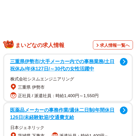
「1月中旬、『家の前に小さな子がいる』と家族の間で話題
になりました。冬で雪もチラついていて、寒さをしのぐた
めに自転車置き場にしている物置の中にすみ着いてしまっ
まいどなの求人情報
求人情報一覧へ
たんです」
三重県伊勢市/大手メーカー内での事務業務/土日
祝休み/年休127日/～30代の女性活躍中
株式会社シスムエンジニアリング
三重県 伊勢市
正社員 / 派遣社員：時給1,400円～1,550円
医薬品メーカーの事務作業/週休二日制/年間休日
126日/未経験歓迎/交通費支給
日本ジェネリック
茨城県 下妻市
派遣社員：時給1,400円～