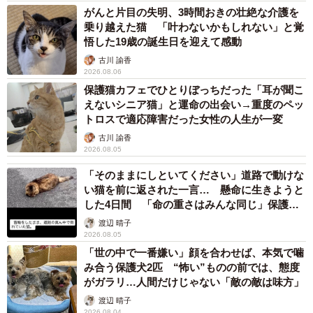
がんと片目の失明、3時間おきの壮絶な介護を
乗り越えた猫 「叶わないかもしれない」と覚
お迎え初日、こねぎくんは緊張した様子でケージの中に身
悟した19歳の誕生日を迎えて感動
を隠していました。
古川 諭香
2026.08.06
「保護初日は、とても緊張した様子で、すぐケージの中に
保護猫カフェでひとりぼっちだった「耳が聞こ
えないシニア猫」と運命の出会い→重度のペッ
ある入れ物に入って身を隠していました。警戒心はあるも
トロスで適応障害だった女性の人生が一変
ののご飯はしっかり食べ、即席で作ったトイレも使ってく
古川 諭香
れたのには驚いたのを覚えています」
2026.08.05
「そのままにしといてください」道路で動けな
日を追うごとに緊張は解け、遊ぶ姿も見られるように。し
い猫を前に返された一言… 懸命に生きようと
かし、感染症の心配があったため、すぐに病院で検査を受
した4日間 「命の重さはみんな同じ」保護団
体代表の訴え
けさせました。
渡辺 晴子
2026.08.05
「世の中で一番嫌い」顔を合わせば、本気で噛
「心配だったのは、感染症などの病気。先住猫にうつって
み合う保護犬2匹 “怖い”ものの前では、態度
は大変なので、すぐ病院で検査をしてもらい、結果がわか
がガラリ…人間だけじゃない「敵の敵は味方」
るまで先住猫とは接触しないよう別室で過ごしてもらいま
渡辺 晴子
2026.08.04