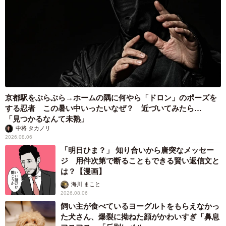
京都駅をぶらぶら→ホームの隅に何やら「ドロン」のポーズを
する忍者 この暑い中いったいなぜ？ 近づいてみたら…
「見つかるなんて未熟」
中将 タカノリ
2026.08.06
「明日ひま？」 知り合いから唐突なメッセー
ジ 用件次第で断ることもできる賢い返信文と
は？【漫画】
海川 まこと
2026.08.06
飼い主が食べているヨーグルトをもらえなかっ
た犬さん、爆裂に拗ねた顔がかわいすぎ「鼻息