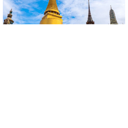
タイの電車の中で見た優先席のマーク 子ども、妊娠、けが
人、お年寄り… 一つだけ謎のものが！？「だから黄色なんで
すね」
中将 タカノリ
2026.08.06
【物価高が直撃】お盆帰省「予定なし」が約半
数 新幹線・高速バスの「使い分け」が鮮明に
まいどなニュース情報部
2026.08.06
83歳父が骨折で入院 ３カ月の病院生活があま
りに退屈で「画用紙と色鉛筆持ってこい！」→