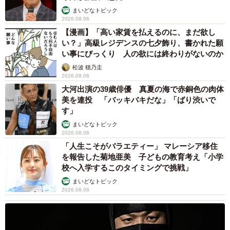
まいどなトピック
2026.08.06
【漫画】「高い家賃を払えるのに、まだ欲し
い？」高級レジデンスの七夕飾り、書かれた願
い事にびっくり 人の欲には終わりがないのか
松波 穂乃圭
2026.08.06
大河出演の39歳俳優 真夏の海で赤銅色の肉体
美を連投 「バッキバキだな」「ばり渋いで
す」
まいどなトピック
2026.08.06
「人生こそがバラエティー」 マレーシア移住
を報告した菊地亜美 子どもの教育考え「小学
校へ入学するこのタイミングで挑戦」
まいどなトピック
2026.08.06