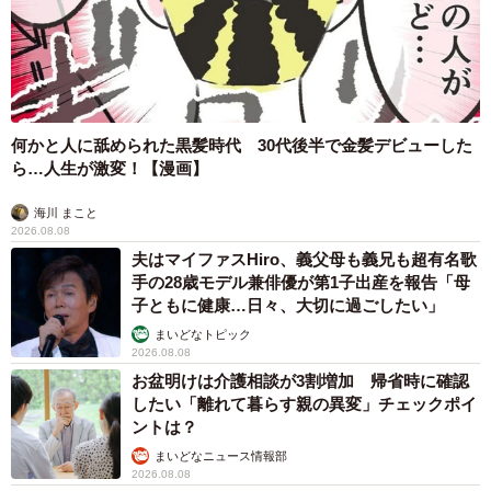
「保護の翌日、記録的な大雪となり、人間の腰よりも高く
積もったんです。『あのとき保護していなければ埋もれて
しまったかも』と思います。あるいは道路に飛び出して事
故に遭っていたかもしれません。そう考えると、あのとき
こねぎを保護して本当に良かったと思います」
何かと人に舐められた黒髪時代 30代後半で金髪デビューした
ら…人生が激変！【漫画】
優しい飼い主さん、そして先住のこばんくん、ぽんずちゃ
海川 まこと
んとともに穏やかな日々を過ごすこねぎくん。今、飼い主
2026.08.08
さんが抱く思いとはーー
夫はマイファスHiro、義父母も義兄も超有名歌
手の28歳モデル兼俳優が第1子出産を報告「母
子ともに健康…日々、大切に過ごしたい」
「ごはんの量が他の2匹以上に食べるので食費が2倍。太り
まいどなトピック
ますよ。爪を切る時は暴れないでください。あと寝てると
2026.08.08
き顔の上通らないでください。他の2匹と仲良く、そしてな
お盆明けは介護相談が3割増加 帰省時に確認
により健康で長生きしてね、と伝えたいですね」
したい「離れて暮らす親の異変」チェックポイ
ントは？
まいどなニュース情報部
2026.08.08