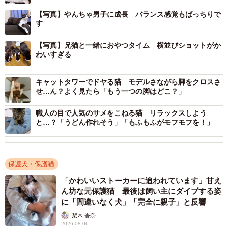
【写真】やんちゃ男子に成長 バランス感覚もばっちりで
す
【写真】兄猫と一緒におやつタイム 横並びショットがか
わいすぎる
キャットタワーでドヤる猫 モデルさながら脚をクロスさ
せ…ん？よく見たら「もう一つの脚はどこ？」
職人の目で人気のサメをこねる猫 リラックスしよう
と…？「うどん作れそう」「もふもふがモフモフを！」
保護犬・保護猫
「かわいいストーカーに追われています」甘え
ん坊な元保護猫 最後は飼い主にダイブする姿
に「間違いなく犬」「完全に親子」と反響
3/14
梨木 香奈
2026.08.06
保護初日、ケージの中で過ごすこねぎくん（画像提供：ともさん）