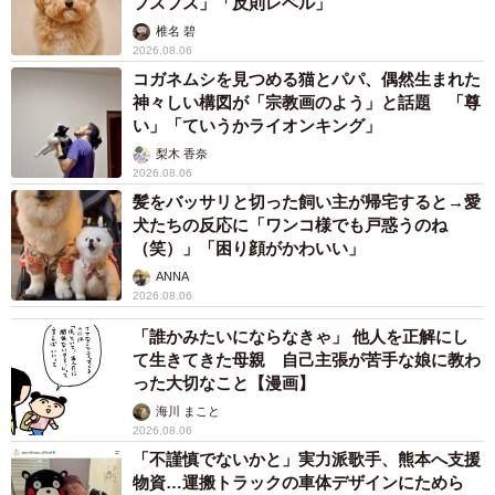
フスフス」「反則レベル」
椎名 碧
2026.08.06
コガネムシを見つめる猫とパパ、偶然生まれた
神々しい構図が「宗教画のよう」と話題 「尊
い」「ていうかライオンキング」
梨木 香奈
2026.08.06
髪をバッサリと切った飼い主が帰宅すると→愛
犬たちの反応に「ワンコ様でも戸惑うのね
（笑）」「困り顔がかわいい」
ANNA
2026.08.06
「誰かみたいにならなきゃ」 他人を正解にし
て生きてきた母親 自己主張が苦手な娘に教わ
った大切なこと【漫画】
海川 まこと
2026.08.06
「不謹慎でないかと」実力派歌手、熊本へ支援
物資…運搬トラックの車体デザインにためら