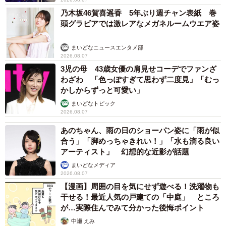
乃木坂46賀喜遥香 5年ぶり週チャン表紙 巻
頭グラビアでは激レアなメガネルームウエア姿
まいどなニュースエンタメ部
2026.08.07
3児の母 43歳女優の肩見せコーデでファンざ
わざわ 「色っぽすぎて思わず二度見」「むっ
かしからずっと可愛い」
まいどなトピック
2026.08.07
あのちゃん、雨の日のショーパン姿に「雨が似
合う」「脚めっちゃきれい！」「水も滴る良い
アーティスト」 幻想的な近影が話題
まいどなメディア
2026.08.07
【漫画】周囲の目を気にせず遊べる！洗濯物も
干せる！最近人気の戸建ての「中庭」 ところ
が…実際住んでみて分かった後悔ポイント
中瀬 えみ