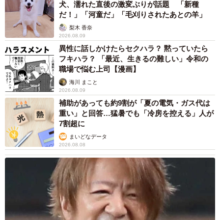
犬、濡れた直後の激変ぶりが話題 「新種
だ！」「河童だ」「毛刈りされたあとの羊」
梨木 香奈
2026.08.09
異性に話しかけたらセクハラ？ 黙っていたら
フキハラ？ 「最近、生きるの難しい」令和の
職場で悩む上司【漫画】
海川 まこと
2026.08.09
補助があっても約9割が「夏の電気・ガス代は
重い」と回答…猛暑でも「冷房を控える」人が
7割超に
まいどなデータ
2026.08.08
5/14