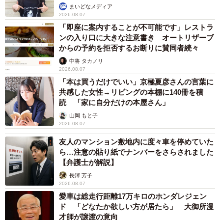
まいどなメディア
2026.08.07
「即座に案内することが不可能です」レストラ
ンの入り口に大きな注意書き オートリザーブ
からの予約を拒否するお断りに賛同者続々
中将 タカノリ
2026.08.07
「本は買うだけでいい」京極夏彦さんの言葉に
共感した女性→リビングの本棚に140冊を積
読 「家に自分だけの本屋さん」
山岡 もと子
2026.08.07
友人のマンション敷地内に度々車を停めていた
ら…注意の貼り紙でナンバーをさらされました
【弁護士が解説】
長澤 芳子
2026.08.07
愛車は総走行距離17万キロのホンダレジェン
ド 「どなたか欲しい方が居たら」 大御所漫
才師が譲渡の意向