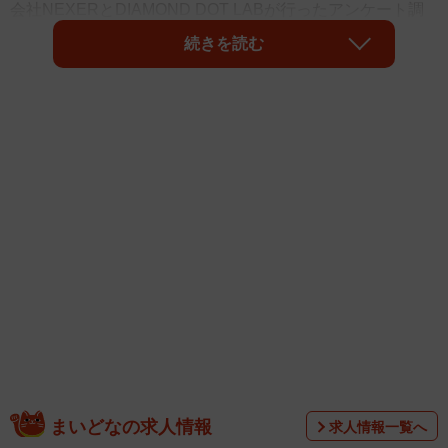
会社NEXERとDIAMOND DOT LABが行ったアンケート調
査で、回答者の97人が「北川景子」を選び、1位となったこ
続きを読む
とがわかりました。
この調査は、全国の男女1000人を対象として、2025年8月
に実施されました。
まいどなの求人情報
求人情報一覧へ