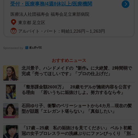
・白が似合うイメージがあります。（40代・女性）
受付・医療事務/4週8休以上/医療機関
・実際に結婚式で披露したウェディングドレス姿がとても
医療法人社団福寿会 福寿会足立東部病院
きれいだったから。（40代・女性）
東京都 足立区
・清楚さとキリッとした感じが混ざった人で、白い色が似
アルバイト・パート：時給1,226円～1,263円
合いそうなので。（40代・男性）
・スタイルがよくて美人。（40代・男性）
Sponsored by
・もうシンデレラみたいで、非の打ち所がない綺麗さだか
おすすめニュース
ら！（50代・女性）
北川景子、ハンドメイドの〝新作〟に大絶賛、2時間弱で
完成「売ってほしいです」「プロの仕上げだ」
2位：綾瀬はるか（87票）
・純粋で透明感がある女性だから。（20代・男性）
「整形課金額2600万」 28歳モデルが施術内容を公言す
る理由 「若いうちに垢抜けしよ。努力するなら今」
・清楚で品がありながらも自然体の魅力があって、どんな
スタイルのウェディングドレスでも柔らかく着こなせそう
石田ゆり子、衝撃のベリーショートから4カ月…現在の髪
型が話題「エレガント堪らない」「真似したい」
だからです。（30代・女性）
・清らかなイメージがあるから。（30代・男性）
「17歳→25歳 私の垢抜けを見てください」 ベルト初戴
・スタイルも良いし可愛いしやさしそうだし、すごく想像
冠の女子プロレスラーの洗練ぶりにファンびっくり 「別人
しただけでもドキドキしてしまうから。（40代・男性）