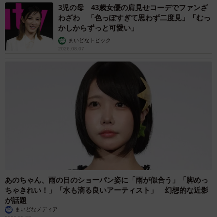
3児の母 43歳女優の肩見せコーデでファンざ
【出典】
わざわ 「色っぽすぎて思わず二度見」「むっ
株式会社NEXERとDIAMOND DOT LABによる調査
かしからずっと可愛い」
▽DIAMOND DOT LAB
まいどなトピック
https://dotlab-grown.com/
2026.08.07
あのちゃん、雨の日のショーパン姿に「雨が似合う」「脚めっ
ちゃきれい！」「水も滴る良いアーティスト」 幻想的な近影
が話題
まいどなメディア