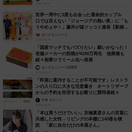
2026.08.07
世界一周中に3度も出会った運命的カップル
口では言えない「ジョージアの熱い夜」に「も
うやめぇや！」藤井が猛ツッコミ連発【新婚さ
ん】
まいどなニュース
2026.08.07
「国産マッチでもバズりたい」願いかなった！
老舗メーカーの投稿が4100万再生 他業種も
続々相乗りでミーム化へ発展
まいどなニュース調査部
2026.08.07
「即座に案内することが不可能です」レストラ
ンの入り口に大きな注意書き オートリザーブ
からの予約を拒否するお断りに賛同者続々
中将 タカノリ
2026.08.07
「本は買うだけでいい」京極夏彦さんの言葉に
共感した女性→リビングの本棚に140冊を積
読 「家に自分だけの本屋さん」