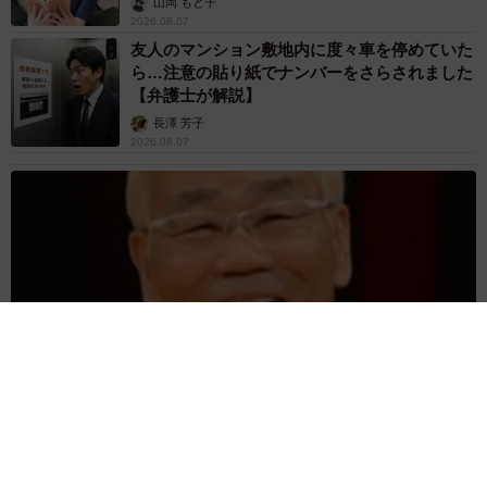
山岡 もと子
2026.08.07
友人のマンション敷地内に度々車を停めていた
ら…注意の貼り紙でナンバーをさらされました
【弁護士が解説】
長澤 芳子
2026.08.07
愛車は総走行距離17万キロのホンダレジェンド 「どなたか欲
しい方が居たら」 大御所漫才師が譲渡の意向