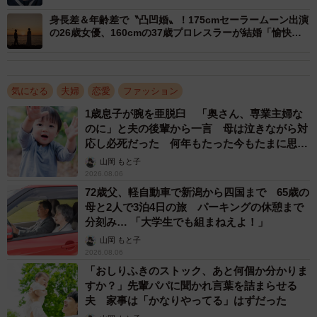
にしか」「なんだか遠くに行ってしまった…」
・ドラマで着ていて、とても素敵だったので。（40代・女
身長差＆年齢差で〝凸凹婚〟！175cmセーラームーン出演
の26歳女優、160cmの37歳プロレスラーが結婚「愉快な
性）
夫婦」
・美人は何を着てもきれいに見えると思ったから。（40
代・女性）
気になる
夫婦
恋愛
ファッション
・清楚なイメージでスタイルがいいから。（50代・男性）
1歳息子が腕を亜脱臼 「奥さん、専業主婦な
のに」と夫の後輩から一言 母は泣きながら対
3位：今田美桜（57票）
応し必死だった 何年もたった今もたまに思い
・自分が好きな女性芸能人で、スタイルも良くて可愛くて
出し…
山岡 もと子
ウエディングドレスを着ても美しいと思うから。（20代・
2026.08.06
72歳父、軽自動車で新潟から四国まで 65歳の
女性）
母と2人で3泊4日の旅 パーキングの休憩まで
・今が旬で、一番ドレスが似合いそうだから。（20代・女
分刻み… 「大学生でも組まねえよ！」
性）
山岡 もと子
2026.08.06
・今勢いを感じるし、純粋に似合いそうなので。（30代・
「おしりふきのストック、あと何個か分かりま
男性） ・若くて顔が可愛すぎるから。（30代・女性）
すか？」先輩パパに聞かれ言葉を詰まらせる
・清楚で可愛らしく色々なスタイルの衣装を着こなせそう
夫 家事は「かなりやってる」はずだった
だから。（40代・女性）