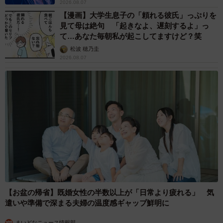
2026.08.07
【漫画】大学生息子の「頼れる彼氏」っぷりを
見て母は絶句 「起きなよ、遅刻するよ」っ
て…あなた毎朝私が起こしてますけど？笑
松波 穂乃圭
2026.08.07
【お盆の帰省】既婚女性の半数以上が「日常より疲れる」 気
遣いや準備で深まる夫婦の温度感ギャップ鮮明に
まいどなニュース情報部