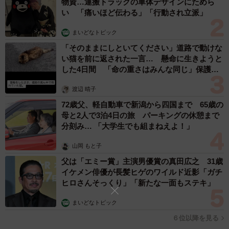
物資…運搬トラックの車体デザインにためら
・万人受けする人でスタイルも良くいつまでも可愛いか
い 「痛いほど伝わる」「行動され立派」
ら。（30代・女性）
まいどなトピック
・透明感があるので。（40代・女性） ・彼女の清楚な雰囲
「そのままにしといてください」道路で動けな
気が純白のドレスに合っている。（60代・男性）
い猫を前に返された一言… 懸命に生きようと
した4日間 「命の重さはみんな同じ」保護団
6位以降の結果は以下の通りです。
体代表の訴え
渡辺 晴子
6位 白石麻衣（40票）
72歳父、軽自動車で新潟から四国まで 65歳の
母と2人で3泊4日の旅 パーキングの休憩まで
・透明感があるから。（30代・女性）
分刻み… 「大学生でも組まねえよ！」
・華やかな顔立ちがウェディングドレスの迫力に負けない
から。（30代・男性）
山岡 もと子
父は「エミー賞」主演男優賞の真田広之 31歳
・肌がきれいなので、純白が似合うと思ったから。（40
イケメン俳優が長髪ヒゲのワイルド近影「ガチ
代・女性）
ヒロさんそっくり」「新たな一面もステキ」
7位 長澤まさみ（39票）
まいどなトピック
・美形で似合いそうだから。（10代・男性）
６位以降を見る