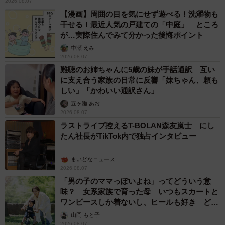
2026.08.07
【漫画】周囲の目を気にせず遊べる！洗濯物も
干せる！最近人気の戸建ての「中庭」 ところ
が…実際住んでみて分かった後悔ポイント
中瀬 えみ
2026.08.07
難聴のお姉ちゃんに5歳の妹が手話通訳 互い
に支え合う家族の日常に反響「妹ちゃん、頼も
しい」「かわいい通訳さん」
五ヶ瀬 あお
2026.08.07
ラストライブ控えるT-BOLAN森友嵐士 にし
たん社長がTikTok内で独占インタビュー
まいどなニュース
2026.08.07
「男の子のママっぽいよね」ってどういう意
味？ 女系家族で育った母 いつもスカートと
ワンピースしか着ないし、ヒールも好き どの
へんが…
山岡 もと子
2026.08.07