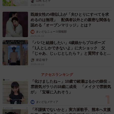
山岡 もと子
2026.08.05
・年齢や容姿的によく似合うと思うから。（50代・男性）
既婚女性の4割以上が「夫ひとりにすべてを求
4位：浜辺美波（53票）
めるのは無理」 配偶者以外との親密な関係を
認める「オープンマリッジ」とは？
・純白のドレスが似合いそうだと感じたから。（20代・女
まいどなニュース情報部
性）
2026.08.04
・可愛さと華やかさが同居しているから。（30代・男性）
「パパと結婚したい」4歳娘からプロポーズ
・顔も可愛くスタイルもよく、何より白が似合うと思うか
「1人としかできないよ」に大ショック 父
「じゃあ、じぃじとしたら？」と質問すると…
ら。（40代・女性）
渡辺 晴子
・お人形のようにくりくりの目で可愛いから。（40代・女
2026.08.04
性） ・清純な雰囲気で似合いそうだから。（50代・女性）
アクセスランキング
「化けましたね～」10歳で綾瀬はるかの娘役→
5位：新垣結衣（42票）
雰囲気ガラリの18歳に成長 「メイクで雰囲気
・ドラマでウェディングドレスを着ていて綺麗で似合って
が」「宝塚に入れそう」
いたので。（20代・女性）
まいどなメディア
・清楚で優雅な雰囲気が、ウェディングドレスの美しさを
「不謹慎でないかと」実力派歌手、熊本へ支援
引き立てるから。（30代・男性）