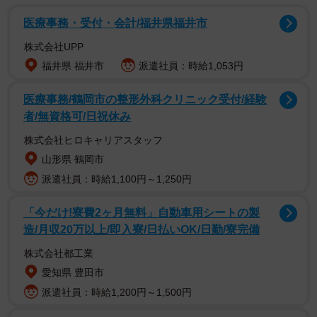
医療事務・受付・会計/福井県福井市
株式会社UPP
福井県 福井市
派遣社員：時給1,053円
医療事務/鶴岡市の整形外科クリニック受付/経験
者/無資格可/日祝休み
株式会社ヒロキャリアスタッフ
山形県 鶴岡市
2/3
派遣社員：時給1,100円～1,250円
ウェディングドレスが似合うと思う女性芸能人ランキング！（提供画
像）
「今だけ!寮費2ヶ月無料」自動車用シートの製
造/月収20万以上/即入寮/日払いOK/日勤/寮完備
1位：北川景子（97票）
株式会社都工業
・いつもきれいにしていて美しいから。（10代・男性）
愛知県 豊田市
・美人だから。（20代・女性）
派遣社員：時給1,200円～1,500円
・小顔でスタイルがいい。（30代・女性）