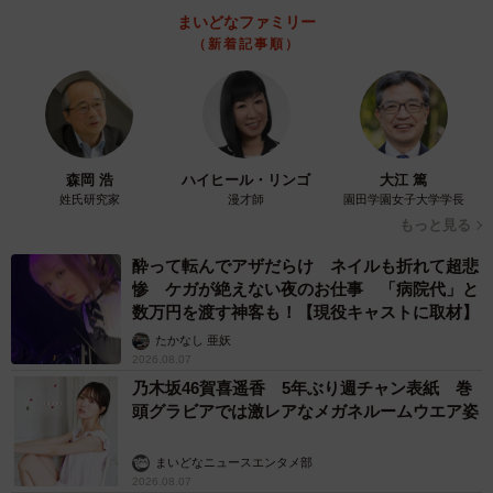
・スタイルが良くて華やかだから。（30代・女性）
まいどなファミリー
・ドラマで着ていた姿が綺麗で印象に強く残っていたか
（新着記事順）
ら。（30代・女性）
8位 有村架純（36票）
・一番、大人らしさと可愛らしさのちょうど中間くらいに
森岡 浩
ハイヒール・リンゴ
大江 篤
いる人だと思ったから。（10代・女性）
姓氏研究家
漫才師
園田学園女子大学学長
・可愛らしい顔立ちと、清純そうな感じ。（30代・女性）
もっと見る
酔って転んでアザだらけ ネイルも折れて超悲
9位 菜々緒（35票）
惨 ケガが絶えない夜のお仕事 「病院代」と
・スタイルが良いので似合いそう。（40代・男性）
数万円を渡す神客も！【現役キャストに取材】
・高身長でスタイルが良いから。（40代・男性）
たかなし 亜妖
2026.08.07
乃木坂46賀喜遥香 5年ぶり週チャン表紙 巻
10位 広瀬すず（33票）
頭グラビアでは激レアなメガネルームウエア姿
・可愛いから。（20代・男性）
・圧倒的に美人だから。（30代・男性）
まいどなニュースエンタメ部
2026.08.07