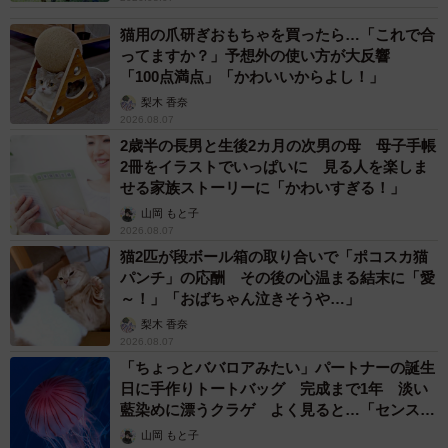
猫用の爪研ぎおもちゃを買ったら…「これで合
ってますか？」予想外の使い方が大反響
「100点満点」「かわいいからよし！」
梨木 香奈
2026.08.07
2歳半の長男と生後2カ月の次男の母 母子手帳
2冊をイラストでいっぱいに 見る人を楽しま
せる家族ストーリーに「かわいすぎる！」
山岡 もと子
2026.08.07
猫2匹が段ボール箱の取り合いで「ポコスカ猫
パンチ」の応酬 その後の心温まる結末に「愛
～！」「おばちゃん泣きそうや…」
梨木 香奈
2026.08.07
「ちょっとババロアみたい」パートナーの誕生
日に手作りトートバッグ 完成まで1年 淡い
藍染めに漂うクラゲ よく見ると…「センスす
ごい」
山岡 もと子