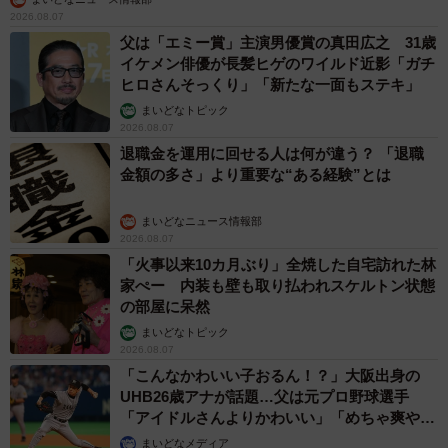
2026.08.07
父は「エミー賞」主演男優賞の真田広之 31歳
イケメン俳優が長髪ヒゲのワイルド近影「ガチ
ヒロさんそっくり」「新たな一面もステキ」
まいどなトピック
2026.08.07
退職金を運用に回せる人は何が違う？ 「退職
金額の多さ」より重要な“ある経験”とは
まいどなニュース情報部
2026.08.07
「火事以来10カ月ぶり」全焼した自宅訪れた林
家ぺー 内装も壁も取り払われスケルトン状態
の部屋に呆然
まいどなトピック
2026.08.07
「こんなかわいい子おるん！？」大阪出身の
UHB26歳アナが話題…父は元プロ野球選手
「アイドルさんよりかわいい」「めちゃ爽や
か」
まいどなメディア