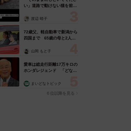
い」道路で動けない猫を前に
返された一言… 懸命に生き
ようとした4日間 「命の重
渡辺 晴子
さはみんな同じ」保護団体代
表の訴え
72歳父、軽自動車で新潟から
四国まで 65歳の母と2人で
3泊4日の旅 パーキングの休
憩まで分刻み… 「大学生で
山岡 もと子
も組まねえよ！」
愛車は総走行距離17万キロの
ホンダレジェンド 「どなた
か欲しい方が居たら」 大御
所漫才師が譲渡の意向
まいどなトピック
６位以降を見る