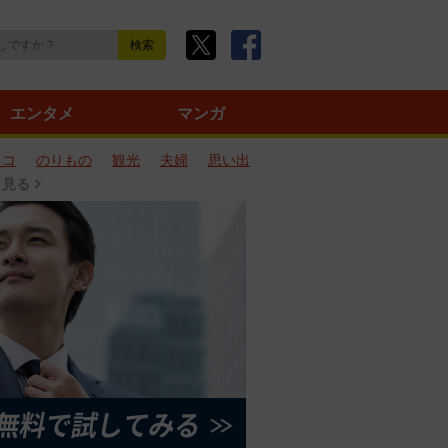
エンタメ
マンガ
ネコ
のりもの
観光
夫婦
思い出
と見る