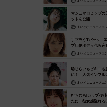
まいどなニュースエ
マシュマロヒップの
ットを公開
まいどなニュースエ
手ブラやTバック 
プ圧倒ボディ包み込
まいどなニュースエ
恥じらいもビキニも
に！ 人気インフルエ
まいどなニュースエ
むちむちIカップ×
たに 彼女感溢れる