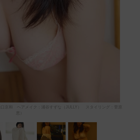
山口京和 ヘアメイク：浦谷すずな（JULLY） スタイリング：菅原
恵）