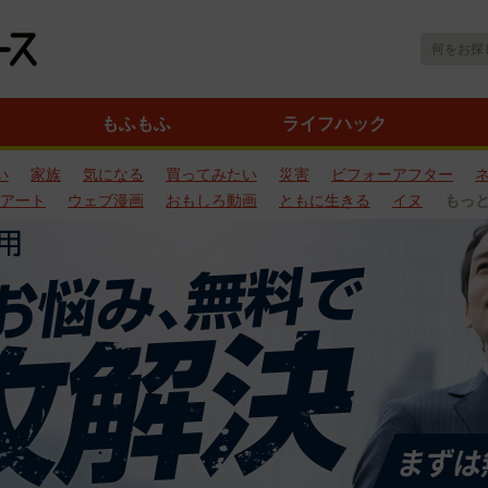
もふもふ
ライフハック
い
家族
気になる
買ってみたい
災害
ビフォーアフター
アート
ウェブ漫画
おもしろ動画
ともに生きる
イヌ
もっ