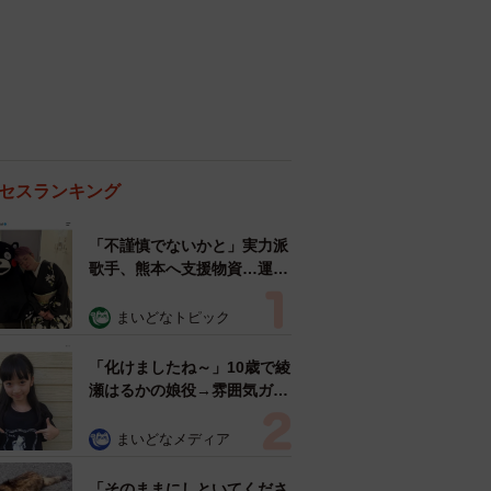
セスランキング
「不謹慎でないかと」実力派
歌手、熊本へ支援物資…運搬
トラックの車体デザインにた
めらい 「痛いほど伝わる」
まいどなトピック
「行動され立派」
「化けましたね～」10歳で綾
瀬はるかの娘役→雰囲気ガラ
リの18歳に成長 「メイクで
雰囲気が」「宝塚に入れそ
まいどなメディア
う」
「そのままにしといてくださ