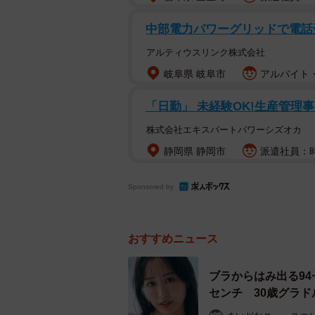
中部電力パワーグリッドで電話
アルティウスリンク株式会社
岐阜県 岐阜市
アルバイト・
「日勤」 未経験OK!生産管理事
株式会社エキスパートパワーシズオカ
静岡県 静岡市
派遣社員：時
Sponsored by
おすすめニュース
ブラからはみ出る94
センチ 30歳グラ