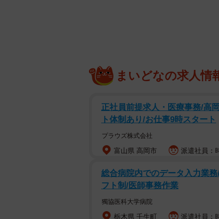
まいどなの求人情
正社員前提求人・医療事務/高岡
ト体制あり/お仕事9時スタート
プラウズ株式会社
富山県 高岡市
派遣社員：時給
総合病院内でのデータ入力業務/
フト制/医師事務作業
獨協医科大学病院
栃木県 壬生町
派遣社員：時