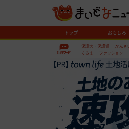
ニ
トップ
おもしろ
ュ
ー
保護犬・保護猫
かんさ
ス
一
くるま
ファッション
覧