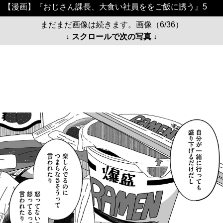
【漫画】『おじさん課長、大食い社員ををご飯に誘う』5
まだまだ画像は続きます。画像（6/36）
↓ スクロールで次の写真 ↓