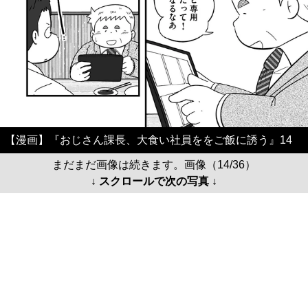
【漫画】『おじさん課長、大食い社員ををご飯に誘う』14
まだまだ画像は続きます。画像（14/36）
↓ スクロールで次の写真 ↓