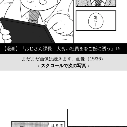
【漫画】『おじさん課長、大食い社員ををご飯に誘う』15
まだまだ画像は続きます。画像（15/36）
↓ スクロールで次の写真 ↓