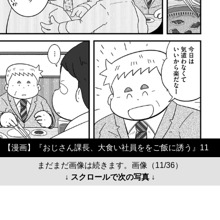
【漫画】『おじさん課長、大食い社員ををご飯に誘う』11
まだまだ画像は続きます。画像（11/36）
↓ スクロールで次の写真 ↓