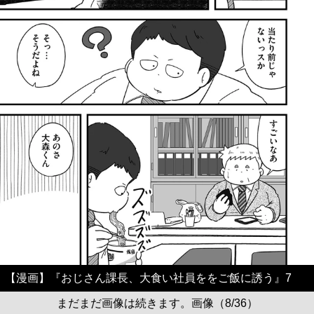
【漫画】『おじさん課長、大食い社員ををご飯に誘う』7
まだまだ画像は続きます。画像（8/36）