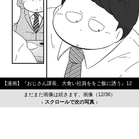
【漫画】『おじさん課長、大食い社員ををご飯に誘う』12
まだまだ画像は続きます。画像（12/36）
↓ スクロールで次の写真 ↓