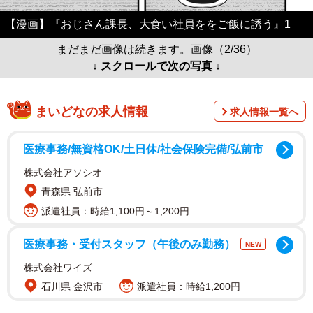
【漫画】『おじさん課長、大食い社員ををご飯に誘う』1
まだまだ画像は続きます。画像（2/36）
↓ スクロールで次の写真 ↓
まいどなの求人情報
求人情報一覧へ
医療事務/無資格OK/土日休/社会保険完備/弘前市
株式会社アソシオ
青森県 弘前市
派遣社員：時給1,100円～1,200円
医療事務・受付スタッフ（午後のみ勤務）
NEW
株式会社ワイズ
石川県 金沢市
派遣社員：時給1,200円