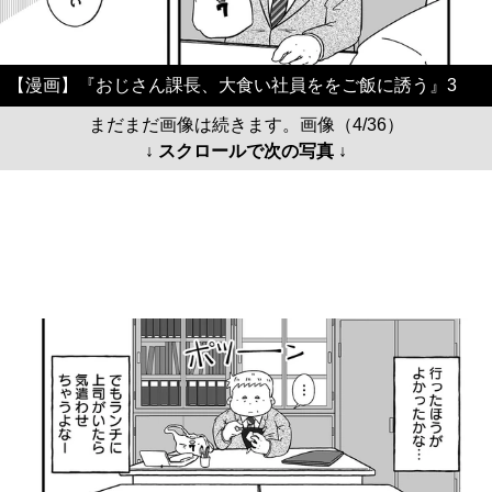
【漫画】『おじさん課長、大食い社員ををご飯に誘う』3
まだまだ画像は続きます。画像（4/36）
↓ スクロールで次の写真 ↓