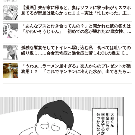
【漫画】夫が家に帰ると、妻はソファに寝っ転がりスマホ
見てるが部屋は散らかったまま→実は「忙しかった」主婦
あるあるとは？
「あんなブスと付き合ってんの？」と聞かれた彼の答えは
「かわいそうじゃん」 初めての恋が壊れた27歳女性、整
形広告に目を奪われた日【漫画】
孤独な饗宴そしてトイレへ駆け込む私 食べては吐いての
繰り返し……会食恐怖症と過食症に苦しむOLの過去【漫
画】
「うわぁ…ラーメン屋すぎる」友人からのプレゼントが業
務用！？ 「これでキンキンに冷えた水が、出てきたらあ
りがてえ」