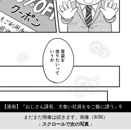
【漫画】『おじさん課長、大食い社員ををご飯に誘う』9
まだまだ画像は続きます。画像（9/36）
↓ スクロールで次の写真 ↓