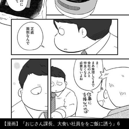
【漫画】『おじさん課長、大食い社員ををご飯に誘う』6