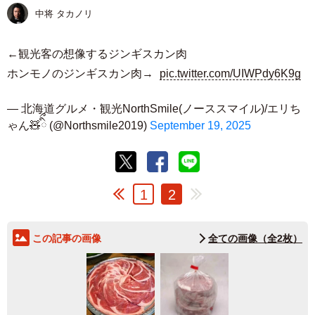
中将 タカノリ
←観光客の想像するジンギスカン肉
ホンモノのジンギスカン肉→
pic.twitter.com/UIWPdy6K9g
— 北海道グルメ・観光NorthSmile(ノーススマイル)/エリち
ゃん🧸ིྀ (@Northsmile2019)
September 19, 2025
1
2
この記事の画像
全ての画像（全2枚）