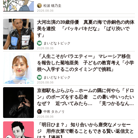
松波 穂乃圭
2026.08.06
大河出演の39歳俳優 真夏の海で赤銅色の肉体
美を連投 「バッキバキだな」「ばり渋いで
す」
まいどなトピック
2026.08.06
「人生こそがバラエティー」 マレーシア移住
を報告した菊地亜美 子どもの教育考え「小学
校へ入学するこのタイミングで挑戦」
まいどなトピック
2026.08.06
京都駅をぶらぶら→ホームの隅に何やら「ドロ
ン」のポーズをする忍者 この暑い中いったい
なぜ？ 近づいてみたら… 「見つかるなんて
未熟」
中将 タカノリ
2026.08.06
「明日ひま？」 知り合いから唐突なメッセー
ジ 用件次第で断ることもできる賢い返信文と
は？【漫画】