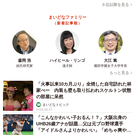
６位以降を見る
まいどなファミリー
（新着記事順）
森岡 浩
ハイヒール・リンゴ
大江 篤
姓氏研究家
漫才師
園田学園女子大学学長
もっと見る
「火事以来10カ月ぶり」全焼した自宅訪れた林
家ぺー 内装も壁も取り払われスケルトン状態
の部屋に呆然
まいどなトピック
2026.08.07
「こんなかわいい子おるん！？」大阪出身の
UHB26歳アナが話題…父は元プロ野球選手
「アイドルさんよりかわいい」「めちゃ爽や