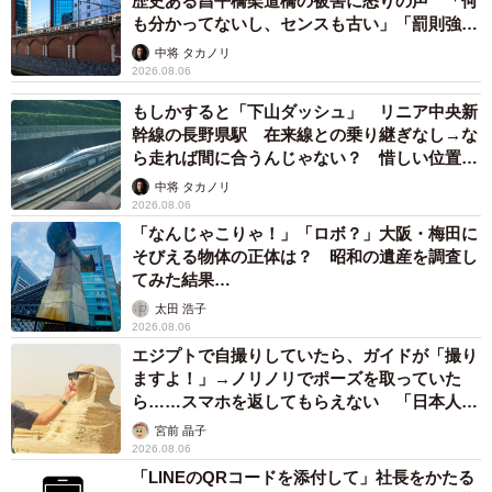
歴史ある昌平橋架道橋の被害に怒りの声 「何
も分かってないし、センスも古い」「罰則強化
して」
中将 タカノリ
2026.08.06
もしかすると「下山ダッシュ」 リニア中央新
幹線の長野県駅 在来線との乗り継ぎなし→な
ら走れば間に合うんじゃない？ 惜しい位置関
係が反響
中将 タカノリ
2026.08.06
「なんじゃこりゃ！」「ロボ？」大阪・梅田に
そびえる物体の正体は？ 昭和の遺産を調査し
てみた結果…
太田 浩子
2026.08.06
エジプトで自撮りしていたら、ガイドが「撮り
ますよ！」→ノリノリでポーズを取っていた
ら……スマホを返してもらえない 「日本人は
カモ代表かも」「私は6時間で3万円払った」
宮前 晶子
2026.08.06
「LINEのQRコードを添付して」社長をかたる