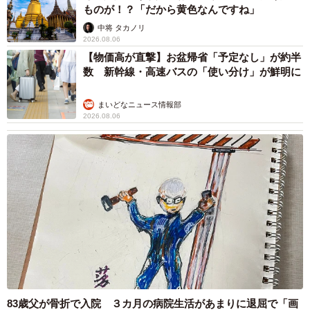
ものが！？「だから黄色なんですね」
中将 タカノリ
2026.08.06
【物価高が直撃】お盆帰省「予定なし」が約半
数 新幹線・高速バスの「使い分け」が鮮明に
まいどなニュース情報部
2026.08.06
83歳父が骨折で入院 ３カ月の病院生活があまりに退屈で「画