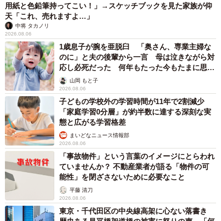
用紙と色鉛筆持ってこい！」→スケッチブックを見た家族が仰
天「これ、売れますよ…」
中将 タカノリ
2026.08.06
1歳息子が腕を亜脱臼 「奥さん、専業主婦な
のに」と夫の後輩から一言 母は泣きながら対
応し必死だった 何年もたった今もたまに思い
出し…
山岡 もと子
2026.08.06
子どもの学校外の学習時間が11年で2割減少
「家庭学習0分層」が約半数に達する深刻な実
態と広がる学習格差
まいどなニュース情報部
2026.08.06
「事故物件」という言葉のイメージにとらわれ
ていませんか？ 不動産業者が語る「物件の可
能性」を閉ざさないために必要なこと
平藤 清刀
2026.08.06
東京・千代田区の中央線高架に心ない落書き