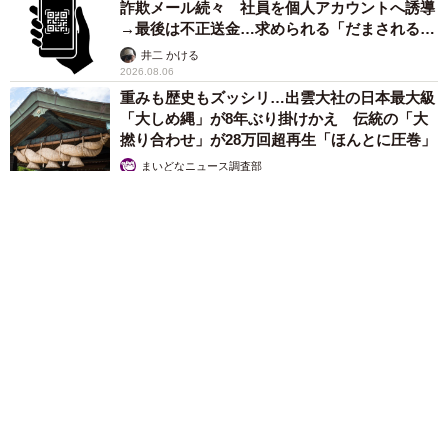
詐欺メール続々 社員を個人アカウントへ誘導
→最後は不正送金…求められる「だまされる前
提」の対策
井二 かける
2026.08.06
重みも歴史もズッシリ…出雲大社の日本最大級
「大しめ縄」が8年ぶり掛けかえ 伝統の「大
撚り合わせ」が28万回超再生「ほんとに圧巻」
まいどなニュース調査部
2026.08.06