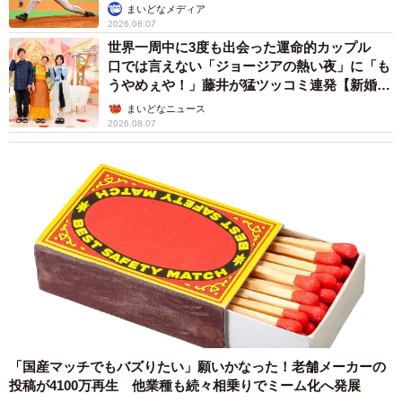
か」
まいどなメディア
2026.08.07
世界一周中に3度も出会った運命的カップル
口では言えない「ジョージアの熱い夜」に「も
うやめぇや！」藤井が猛ツッコミ連発【新婚さ
ん】
まいどなニュース
2026.08.07
「国産マッチでもバズりたい」願いかなった！老舗メーカーの
投稿が4100万再生 他業種も続々相乗りでミーム化へ発展