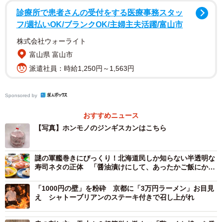
診療所で患者さんの受付をする医療事務スタッ
フ/週払いOK/ブランクOK/主婦主夫活躍/富山市
株式会社ウォーライト
富山県 富山市
派遣社員：時給1,250円～1,563円
Sponsored by
おすすめニュース
【写真】ホンモノのジンギスカンはこちら
謎の軍艦巻きにびっくり！北海道民しか知らない半透明な
寿司ネタの正体 「醤油漬けにして、あったかご飯にかけ
たら美味」
「1000円の壁」を粉砕 京都に「3万円ラーメン」お目見
え シャトーブリアンのステーキ付きで召し上がれ