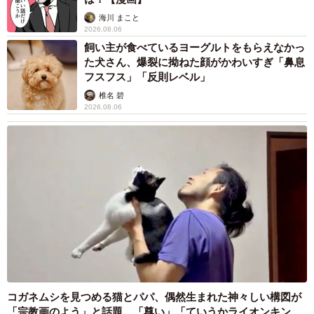
海川 まこと
2026.08.06
飼い主が食べているヨーグルトをもらえなかっ
た犬さん、爆裂に拗ねた顔がかわいすぎ「鼻息
フスフス」「反則レベル」
椎名 碧
2026.08.06
コガネムシを見つめる猫とパパ、偶然生まれた神々しい構図が
「宗教画のよう」と話題 「尊い」「ていうかライオンキン