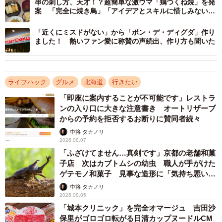
串の刺し方、天才！？超簡単な激ウマ「鶏つくね焼」を発
案 「完全に焼き鳥」「アイデアとスキルに惜しみない拍
手」
「近くにミスドがない」から「ポン・デ・ディグダ」作り
ました！ 熱いファン愛に称賛の声続出、作り方も聞いた
ライフハック
グルメ
北海道
行きたい
「即座に案内することが不可能です」レストラ
ンの入り口に大きな注意書き オートリザーブ
からの予約を拒否するお断りに賛同者続々
中将 タカノリ
2026.08.07
「ふざけてません…真剣です」京都の老舗和菓
子店 次はカブトムシの幼虫 職人が手がけた
ゲテモノ和菓子 見事な造形に「気持ち悪いく
らいリアル」
中将 タカノリ
2026.08.05
「城本クリニック」を完全オマージュ 吉田沙
保里がゴロゴロ転がる日清カップヌードルCM