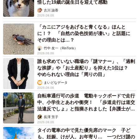
悟した19歳の誕生日を迎えて感動
古川 諭香
2026.08.06
「カニにアジをあげると青くなる」ほんと
に！？ 「自然の染色技術が凄い」と話題に
その理由とは…？
竹中 友一（RinToris）
2026.08.06
誰も求めていない職場の「謎マナー」、「過剰
な挨拶」や「お土産配り」を抑えた1位は？
やめられない理由は「周りの目」
まいどなデータ
2026.08.06
自転車通行可の歩道 電動キックボードで走行
中、小学生とあわや衝突！ 「歩道走行は道交
法違反でしょ」と指摘されました【弁護士が解
説】
長澤 芳子
2026.08.06
タイの電車の中で見た優先席のマーク 子ど
も、妊娠、けが人、お年寄り… 一つだけ謎の