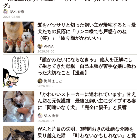
グ」
梨木 香奈
2026.08.06
髪をバッサリと切った飼い主が帰宅すると→愛
犬たちの反応に「ワンコ様でも戸惑うのね
（笑）」「困り顔がかわいい」
ANNA
2026.08.06
「誰かみたいにならなきゃ」 他人を正解にし
て生きてきた母親 自己主張が苦手な娘に教わ
った大切なこと【漫画】
海川 まこと
2026.08.06
「かわいいストーカーに追われています」甘え
ん坊な元保護猫 最後は飼い主にダイブする姿
に「間違いなく犬」「完全に親子」と反響
梨木 香奈
2026.08.06
がんと片目の失明、3時間おきの壮絶な介護を
乗り越えた猫 「叶わないかもしれない」と覚