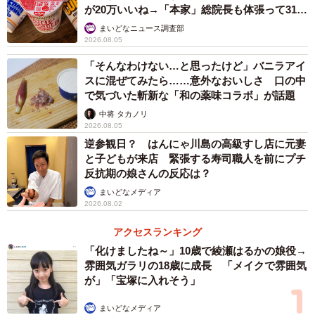
が20万いいね→「本家」総院長も体張って31万
いいね
まいどなニュース調査部
2026.08.05
「そんなわけない…と思ったけど」バニラアイ
スに混ぜてみたら……意外なおいしさ 口の中
で気づいた斬新な「和の薬味コラボ」が話題
中将 タカノリ
2026.08.05
逆参観日？ はんにゃ川島の高級すし店に元妻
と子どもが来店 緊張する寿司職人を前にプチ
反抗期の娘さんの反応は？
まいどなメディア
2026.08.02
アクセスランキング
「化けましたね～」10歳で綾瀬はるかの娘役→
雰囲気ガラリの18歳に成長 「メイクで雰囲気
が」「宝塚に入れそう」
まいどなメディア