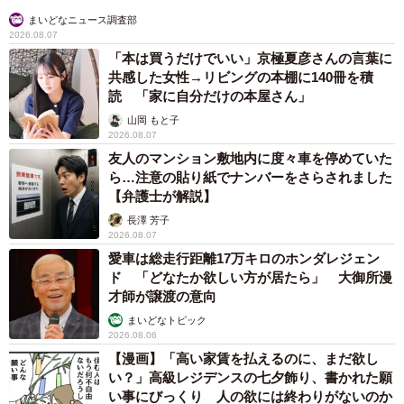
まいどなニュース調査部
2026.08.07
「本は買うだけでいい」京極夏彦さんの言葉に
共感した女性→リビングの本棚に140冊を積
読 「家に自分だけの本屋さん」
山岡 もと子
2026.08.07
友人のマンション敷地内に度々車を停めていた
ら…注意の貼り紙でナンバーをさらされました
【弁護士が解説】
長澤 芳子
2026.08.07
愛車は総走行距離17万キロのホンダレジェン
ド 「どなたか欲しい方が居たら」 大御所漫
才師が譲渡の意向
まいどなトピック
2026.08.06
【漫画】「高い家賃を払えるのに、まだ欲し
い？」高級レジデンスの七夕飾り、書かれた願
い事にびっくり 人の欲には終わりがないのか