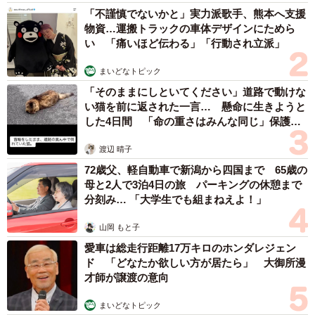
「不謹慎でないかと」実力派歌手、熊本へ支援
物資…運搬トラックの車体デザインにためら
い 「痛いほど伝わる」「行動され立派」
まいどなトピック
「そのままにしといてください」道路で動けな
い猫を前に返された一言… 懸命に生きようと
した4日間 「命の重さはみんな同じ」保護団
体代表の訴え
渡辺 晴子
72歳父、軽自動車で新潟から四国まで 65歳の
母と2人で3泊4日の旅 パーキングの休憩まで
分刻み… 「大学生でも組まねえよ！」
山岡 もと子
愛車は総走行距離17万キロのホンダレジェン
ド 「どなたか欲しい方が居たら」 大御所漫
才師が譲渡の意向
まいどなトピック