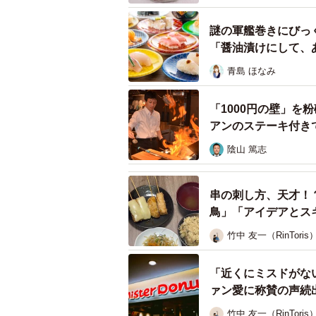
エリちゃん：スーパーや精肉店で購
謎の軍艦巻きにびっ
ですが（笑）。
「醤油漬けにして、
ーー味わい、魅力についてお聞かせ
青島 ほなみ
エリちゃん：クセが強く、道外の人
「1000円の壁」を
きなんです。おしゃれなお店で食べ
アンのステーキ付き
機会があればこの冷凍の丸肉と、ベ
陰山 篤志
って欲しいです。
串の刺し方、天才！
ーーご投稿に対し大きな反響があり
鳥」「アイデアとス
竹中 友一（RinToris
エリちゃん：コメントいただいた道
スカン＝冷凍の丸肉」は道民の共通
「近くにミスドがな
ァン愛に称賛の声続
◇ ◇
竹中 友一（RinToris