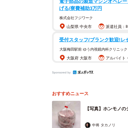
電子部品の製造マシンオペレータ
げる/寮費補助3万円
株式会社フジワーク
山梨県 中央市
派遣社員：時
受付スタッフ/ブランク歓迎!レセ
大阪梅田駅前 ゆう内視鏡内科クリニック HE
大阪府 大阪市
アルバイト・
Sponsored by
最近はこういう生の切り身が
おすすめニュース
エリちゃんさんにお話を聞いた。
【写真】ホンモノの
ーー"ホンモノ"は北海道のスーパー
中将 タカノリ