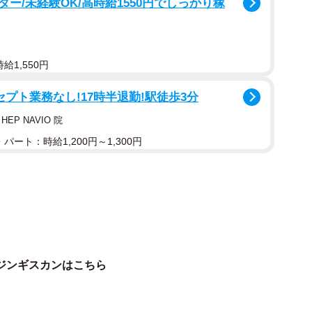
ー/未経験OK/高時給1550円でしっかり稼
給1,550円
プト業務なし!17時半退勤!駅徒歩3分
P NAVIO 院
パート：時給1,200円～1,300円
2/2
もてはやされがちですが…（エリちゃんさん提供）
ジンギスカンはこちら
、精肉店等では一般的に購入できるのでしょうか？