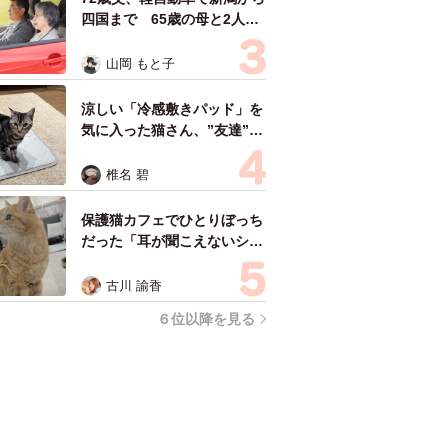
四国まで 65歳の母と2人で
3泊4日の旅 パーキングの休
憩まで分刻み… 「大学生で
山岡 もと子
も組まねえよ！」
涼しい「冷感敷きパッド」を
気に入った猫さん、”友達”を
ヨイショヨイショとご招待、
毛づくろいでおもてなし
椎名 碧
保護猫カフェでひとりぼっち
だった「耳が聞こえないシニ
ア猫」と運命の出会い→重度
のペットロスで適応障害だっ
古川 諭香
た女性の人生が一変
６位以降を見る