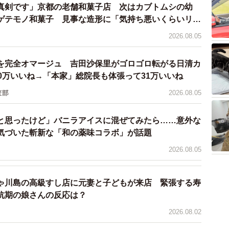
地名」などのあるあるネタやクイズ形式の投稿や口コミ
真剣です」京都の老舗和菓子店 次はカブトムシの幼
Xの年間PV数は2億以上にも及ぶそうだ。北海道観光
ゲテモノ和菓子 見事な造形に「気持ち悪いくらいリア
いただきたい。
2026.08.05
を完全オマージュ 吉田沙保里がゴロゴロ転がる日清カ
ile2019
0万いいね→「本家」総院長も体張って31万いいね
査部
2026.08.05
と思ったけど」バニラアイスに混ぜてみたら……意外な
気づいた斬新な「和の薬味コラボ」が話題
2026.08.05
ゃ川島の高級すし店に元妻と子どもが来店 緊張する寿
抗期の娘さんの反応は？
2026.08.02