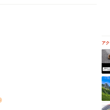
 円盤状のお肉 昔はソレだけでも 大満足だったんだよな
まジンギスカン鍋に乗せてベルのタレで食うのが幸せっ
い肉のセットが1番美味かった....」
アク
タレに漬け込んでたわ マジ美味しかった」
円で余裕でお釣りきたのに今は1300円前後…高くなった
楽町のどさんこプラザ、たまにOKストアでも買える」
の投稿。読者のみなさんは"ホンモノ"のジンギスカン
リちゃんの運営元である株式会社心美（北海道札幌市）
い
に特化した情報サイト「NorthSmile」を開設。Xの「#