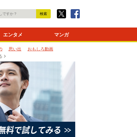
エンタメ
マンガ
の
思い出
おもしろ動画
る