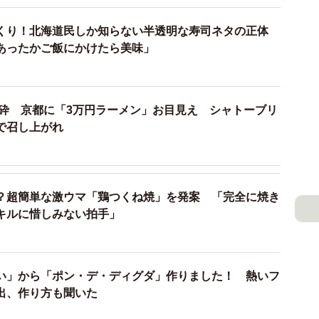
入できます。一昔前に比べて値段が高くなったのが痛い
くり！北海道民しか知らない半透明な寿司ネタの正体
あったかご飯にかけたら美味」
ください。
には臭く感じるかもしれませんが、道民はこのクセが好
粉砕 京都に「3万円ラーメン」お目見え シャトーブリ
るジンギスカンももちろん美味しいですが、観光客にも
で召し上がれ
ルやソラチのタレなんかで家庭的なジンギスカンを味わ
？超簡単な激ウマ「鶏つくね焼」を発案 「完全に焼き
ました。
キルに惜しみない拍手」
）
民の方のほとんどが賛同していたので、改めて「ジンギ
認識なんだと感じました。
い」から「ポン・デ・ディグダ」作りました！ 熱いフ
出、作り方も聞いた
）