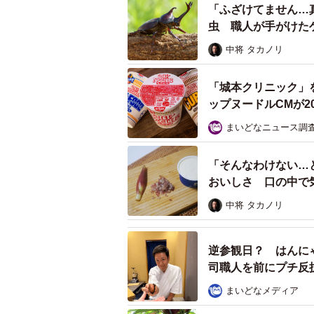
北海道あるある」や「#北海道難読
「ふざけてません…
も含めた豊かな情報量が話題となり、
虫 職人が手がけた
ル」
に興味がある方はぜひチェックして
中将 タカノリ
エリちゃん関連情報
「城本クリニック」
Xアカウント：
https://x.com/Northsm
ップヌードルCMが2
NorthSmile：
https://northsmile.net
まいどなニュース調
「そんなわけない…
おいしさ 口の中で
中将 タカノリ
逆参観日？ はんに
司職人を前にプチ反
まいどなメディア