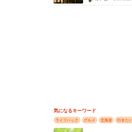
SNSユーザー達から
「まぁるい カチンコチンの 超薄切り
ぁ (遠い目)」
「冷凍成形ロールマトンを凍ったま
てもんよ サッポロビール園でもこの安
「右は良く、オカンがオリジナルの
「これも10年前までは1キロでも千
」
「羽田空港のどさんこプラザか、有
など数々の共感の声が寄せられた今回
を食べたことがあるだろうか？
気になるキーワード
なお今回の話題を提供してくれたエ
ライフハック
グルメ
北海道
行きた
は2019年7月に北海道のグルメと観光