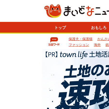
ニ
トップ
おもしろ
ュ
ー
保護犬・保護猫
かんさ
ス
一
ファッション
海外
鉄
覧