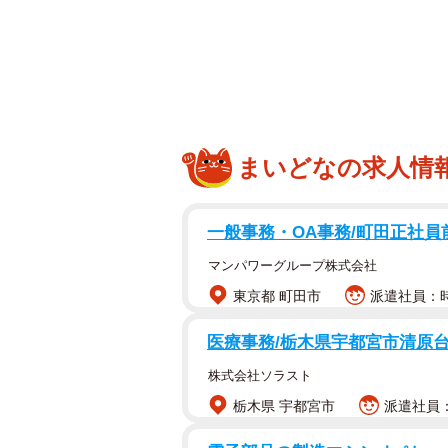
まいどなの求人情
こちらが"ホンモ
新鮮そうな生の羊肉の切り身ではなく
一般事務・OA事務/町田正社
切り肉が何枚も重ねられた
「丸肉」
マンパワーグループ株式会社
が、これこそが北海道民のソウルフ
東京都 町田市
派遣社員：時
医療事務/栃木県宇都宮市清原
株式会社ソラスト
栃木県 宇都宮市
派遣社員：