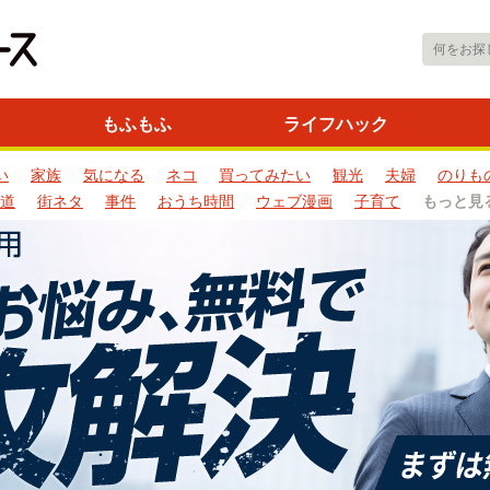
もふもふ
ライフハック
い
家族
気になる
ネコ
買ってみたい
観光
夫婦
のりも
道
街ネタ
事件
おうち時間
ウェブ漫画
子育て
もっと見