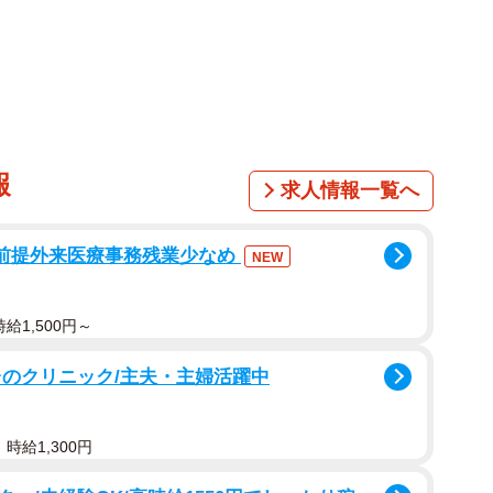
1/2
報
求人情報一覧へ
ノ"のジンギスカン（エリちゃんさん提供）
エリちゃんさんが"ホンモノ"というのは冷凍の丸い薄
員前提外来医療事務残業少なめ
NEW
と呼ばれるもの。羊肉の中では比較的安価なものだ
ードだというのだ。
給1,500円～
台のクリニック/主夫・主婦活躍中
時給1,300円