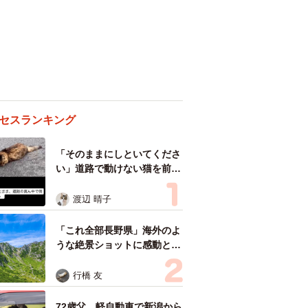
セスランキング
「そのままにしといてくださ
い」道路で動けない猫を前に
返された一言… 懸命に生き
ようとした4日間 「命の重
渡辺 晴子
さはみんな同じ」保護団体代
表の訴え
「これ全部長野県」海外のよ
うな絶景ショットに感動と反
響「離れてからいいところだ
ったんだって気づいた」
行橋 友
72歳父、軽自動車で新潟から