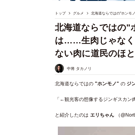
トップ
グルメ
北海道ならではの"ホンモ
北海道ならではの"
は……生肉じゃなく
ない肉に道民のほ
中将 タカノリ
北海道ならではの
"ホンモノ"
の
ジ
「←観光客の想像するジンギスカン肉
と紹介したのは
エリちゃん
（@Nort