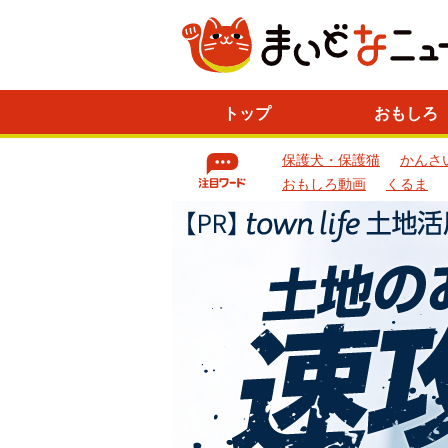
ニ
トップ
おもしろ
ュ
ー
保護犬・保護猫
かんさ
ス
一
おもしろ動画
くるま
覧