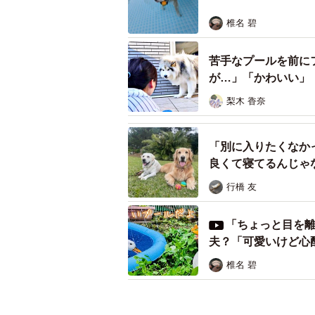
椎名 碧
苦手なプールを前に
が…」「かわいい」
梨木 香奈
「別に入りたくなか
良くて寝てるんじゃ
行橋 友
「ちょっと目を
夫？「可愛いけど心
椎名 碧