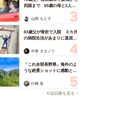
四国まで 65歳の母と2人で
3泊4日の旅 パーキングの休
憩まで分刻み… 「大学生で
山岡 もと子
も組まねえよ！」
83歳父が骨折で入院 ３カ月
の病院生活があまりに退屈で
「画用紙と色鉛筆持ってこ
い！」→スケッチブックを見
中将 タカノリ
た家族が仰天「これ、売れま
すよ…」
「これ全部長野県」海外のよ
うな絶景ショットに感動と反
響「離れてからいいところだ
ったんだって気づいた」
行橋 友
６位以降を見る