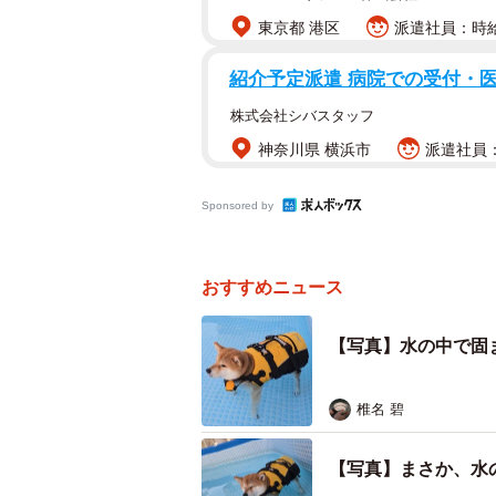
東京都 港区
派遣社員：時給1
紹介予定派遣 病院での受付・
株式会社シバスタッフ
神奈川県 横浜市
派遣社員：
水の中で固まって泳
Sponsored by
おすすめニュース
【写真】水の中で固
椎名 碧
【写真】まさか、水