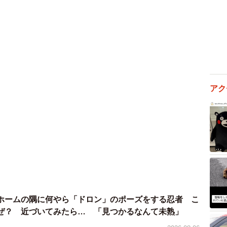
2/3
ード漂うお顔（提供：雛菊さん）
アク
イプだから、もしかして泳げないのでは？と思い連れて
は？
ホームの隅に何やら「ドロン」のポーズをする忍者 こ
持ちと、犬かきは本能で出来るのでは？と期待した部分
ぜ？ 近づいてみたら… 「見つかるなんて未熟」
ょっとショックでした」