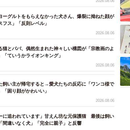
2026.08.06
今回が初めてでしたか？
ヨーグルトをもらえなかった犬さん、爆裂に拗ねた顔が
スフス」「反則レベル」
、プールも初体験です」
2026.08.06
うな反応を見せる子なのでしょうか？
る猫とパパ、偶然生まれた神々しい構図が「宗教画のよ
の日の散歩や水たまりは好きじゃありません。ただ月イ
」「ていうかライオンキング」
んにやってもらうシャンプーは大好きです」
2026.08.06
来ない子なので泳げないだろうなとは思って
た飼い主が帰宅すると→愛犬たちの反応に「ワンコ様で
」「困り顔がかわいい」
ちょっとずつ出来るようになりました！
2026.08.06
ジャケットのサイズ変更、他の犬の少ない時
ドバイスありがとうございました！
ーに追われています」甘えん坊な元保護猫 最後は飼い
JM
「間違いなく犬」「完全に親子」と反響