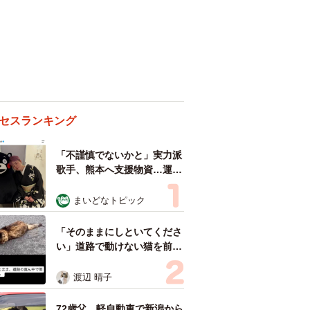
セスランキング
「不謹慎でないかと」実力派
歌手、熊本へ支援物資…運搬
トラックの車体デザインにた
めらい 「痛いほど伝わる」
まいどなトピック
「行動され立派」
「そのままにしといてくださ
い」道路で動けない猫を前に
返された一言… 懸命に生き
ようとした4日間 「命の重
渡辺 晴子
さはみんな同じ」保護団体代
表の訴え
72歳父、軽自動車で新潟から