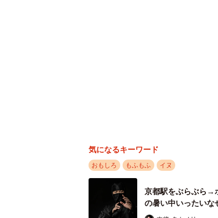
若干諦めム
ーー犬用プールに行ったのはなぜ？
「雛菊は、エア犬かきができないタ
いきました」
気になるキーワード
おもしろ
もふもふ
イヌ
ーー実際にプールに入ってみたとき
京都駅をぶらぶら→
「やっぱり泳げなかったかという気
の暑い中いったいな
があり、泳げない姿を実際に見てち