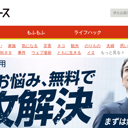
もふもふ
ライフハック
い
家族
気になる
災害
ネコ
観光
のりもの
夫婦
思い
街ネタ
事件
ウェブ漫画
ともに生きる
イヌ
もっと見る