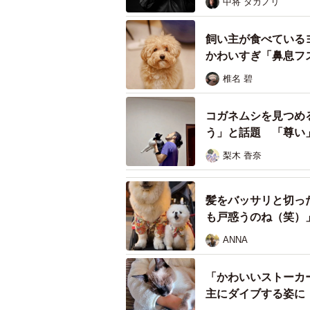
中将 タカノリ
ーーライフジャケットを着せたのは
飼い主が食べている
かわいすぎ「鼻息フ
「ライフジャケットは初着用ですし
椎名 碧
ーー水やお風呂に対しては、どのよ
コガネムシを見つめ
「足が水に濡れるのが嫌いなので雨
う」と話題 「尊い
チで行っていた大好きなトリマーさ
梨木 香奈
そもそもエア犬かきが出
髪をバッサリと切っ
いたんです💦
も戸惑うのね（笑）
ぐるぐる何周もしてたら
ANNA
エア犬かき練習、ライフ
間にリベンジ🐶色々なア
「かわいいストーカ
pic.twitter.com/J22NgiJo
主にダイブする姿に