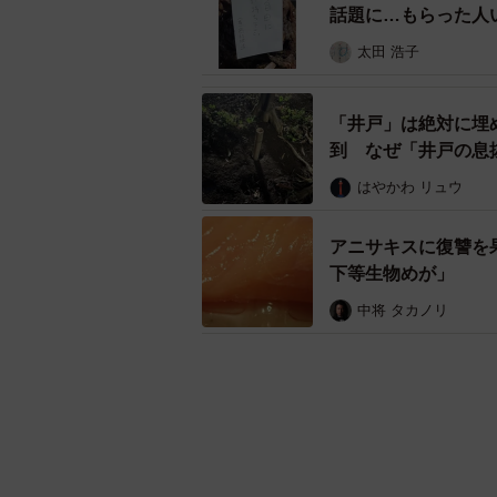
話題に…もらった人
太田 浩子
「井戸」は絶対に埋
到 なぜ「井戸の息
はやかわ リュウ
アニサキスに復讐を
下等生物めが」
中将 タカノリ