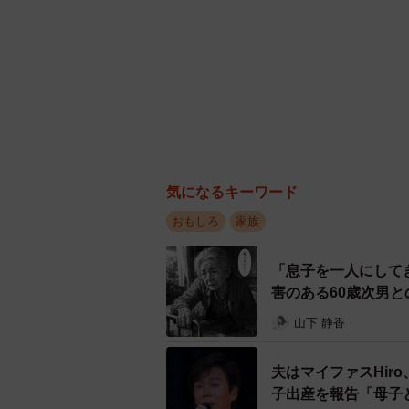
気になるキーワード
おもしろ
家族
「息子を一人にして
害のある60歳次男
山下 静香
夫はマイファスHir
子出産を報告「母子