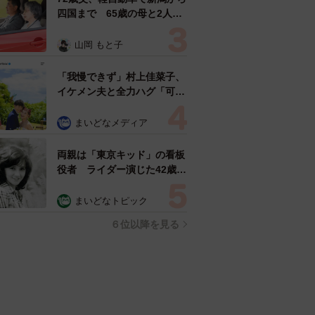
四国まで 65歳の母と2人で
3泊4日の旅 パーキングの休
憩まで分刻み… 「大学生で
山岡 もと子
も組まねえよ！」
「我慢できず」村上佳菜子、
イケメン夫と全力ハグ「可愛
いふたり」「素敵なご夫婦」
まいどなメディア
両親は「東京キッド」の看板
役者 ライダー演じた42歳元
俳優が再婚妻との「ウエディ
ングフォト」計画を明言
まいどなトピック
「センスあるカメラマン求
６位以降を見る
む」