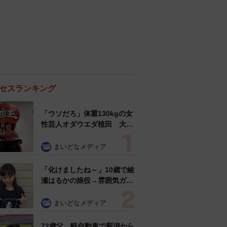
セスランキング
「ウソだろ」体重130kgの女
性芸人オダウエダ植田 大学
時代のほっそり姿に「マジ
で」
まいどなメディア
「化けましたね～」10歳で綾
瀬はるかの娘役→雰囲気ガラ
リの18歳に成長 「メイクで
雰囲気が」「宝塚に入れそ
まいどなメディア
う」
72歳父、軽自動車で新潟から