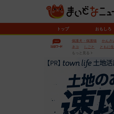
ニ
トップ
おもしろ
ュ
ー
保護犬・保護猫
かんさ
ス
一
ネコ
しごと
ともに生
覧
もっと見る