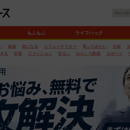
もふもふ
ライフハック
い
家族
気になる
ビフォーアフター
買ってみたい
夫婦
きる
災害
ファッション
住まい
おもしろ動画
スポーツ