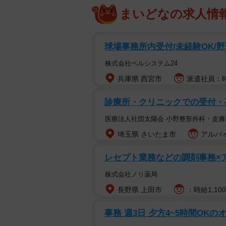
まいどなの求人情
球場事務所内受付/未経験OK/野
株式会社ベルシステム24
兵庫県 西宮市
派遣社員：時
診療所・クリニックでの受付・
医療法人社団太陽会 小野整形外科・皮膚
埼玉県 さいたま市
アルバイ
レセプト業務などの調剤事務×
株式会社ノリ薬局
長野県 上田市
：時給1,10
事務 週3日 夕方4~5時間OK