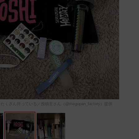
たくさん持っている／投稿主さん（@megupan_factory）提供