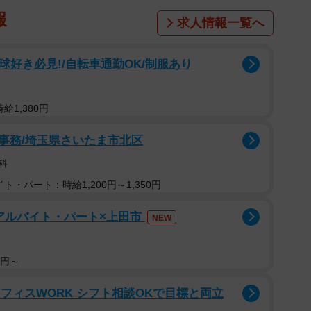
報
求人情報一覧へ
球好き必見!/自転車通勤OK/制服あり
給1,380円
事務/埼玉県さいたま市北区
科
ト・パート：時給1,200円～1,350円
アルバイト・パート×上田市
NEW
0円～
のオフィスWORK シフト相談OKで目標と両立