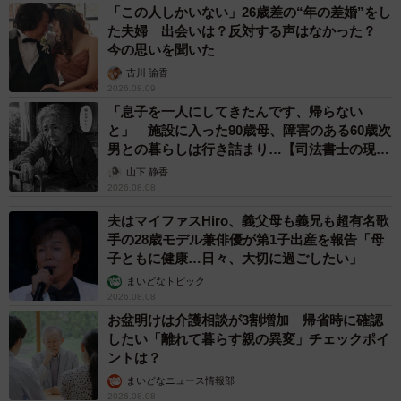
「この人しかいない」26歳差の“年の差婚”をし
た夫婦 出会いは？反対する声はなかった？
今の思いを聞いた
古川 諭香
2026.08.09
「息子を一人にしてきたんです、帰らない
と」 施設に入った90歳母、障害のある60歳次
男との暮らしは行き詰まり…【司法書士の現場
から】
山下 静香
2026.08.08
夫はマイファスHiro、義父母も義兄も超有名歌
手の28歳モデル兼俳優が第1子出産を報告「母
子ともに健康…日々、大切に過ごしたい」
まいどなトピック
2026.08.08
お盆明けは介護相談が3割増加 帰省時に確認
したい「離れて暮らす親の異変」チェックポイ
ントは？
まいどなニュース情報部
2026.08.08