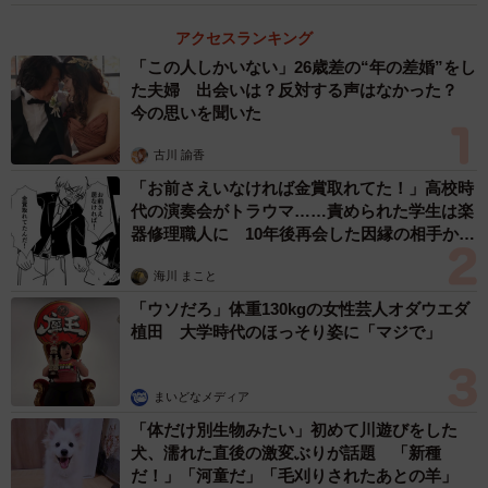
アクセスランキング
「この人しかいない」26歳差の“年の差婚”をし
た夫婦 出会いは？反対する声はなかった？
今の思いを聞いた
古川 諭香
「お前さえいなければ金賞取れてた！」高校時
代の演奏会がトラウマ……責められた学生は楽
器修理職人に 10年後再会した因縁の相手から
思わぬ申し出【漫画】
海川 まこと
「ウソだろ」体重130kgの女性芸人オダウエダ
植田 大学時代のほっそり姿に「マジで」
まいどなメディア
「体だけ別生物みたい」初めて川遊びをした
犬、濡れた直後の激変ぶりが話題 「新種
だ！」「河童だ」「毛刈りされたあとの羊」