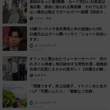
原則ゆるっと週3勤務 カード支払い日直前は
鬼出勤 借金に追われる風俗嬢 それでも足り
ない場合は朝までガールズバー副業【現役キャ
ストに取材】
たかなし 亜妖
2026.08.08
19歳でハライチ岩井勇気と年の差婚から3年、
22歳元おはガール髪バッサリ「ショート似合い
すぎ」
まいどなメディア
2026.08.08
オフィスに置かれたウォーターサーバー 空の
2Lボトル持参し毎日給水する男性社員→総務担
当者の注意にまさかの逆ギレ！【弁護士が解
説】
長澤 芳子
2026.08.08
「我慢できず」村上佳菜子、イケメン夫と全力
ハグ「可愛いふたり」「素敵なご夫婦」
まいどなメディア
2026.08.08