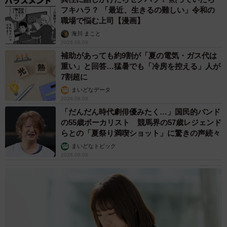
フキハラ？ 「最近、生きるの難しい」令和の
職場で悩む上司【漫画】
海川 まこと
2026.08.09
補助があっても約9割が「夏の電気・ガス代は
重い」と回答…猛暑でも「冷房を控える」人が
7割超に
まいどなデータ
2026.08.08
「だんだん時代劇俳優みたく…」国民的バンド
の55歳ボーカリスト 競馬界の57歳レジェンド
らとの「夏祭り満喫ショット」に驚きの声続々
まいどなトピック
2026.08.08