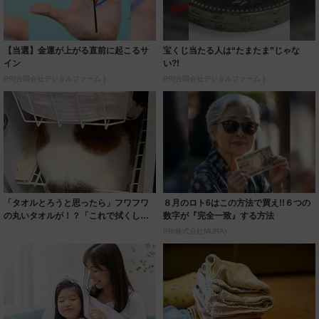
【当選】金運が上がる直前に起こるサ
宝くじ当たる人は“たまたま”じゃな
イン
い?!
PR(合同会社デジタルファーム )
PR(合同会社デジタルファーム )
「タオルとろうと思ったら」フワフワ
８月のロト6はこの方法で買え!!６つの
の丸いタオルが！？「これで拭くしか
数字が『完全一致』する方法
ない」「取っ...
PR(株式会社MURA)