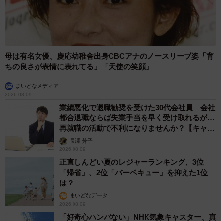
母は有名女優、慶応幼稚舎出身CBCアナのノースリーブ姿「育
ちの良さが表情に表れてる」「天使の笑顔」
まいどなメディア
2026.08.09
業績悪化で退職勧奨を受けた30代会社員 会社
都合退職ならば失業手当を早く受け取れるが…
再就職の活動で不利になりませんか？【キャリ
アカウンセラーが解説】
長澤 芳子
2026.08.09
正直しんどい夏のレジャーランキング、3位
「帰省」、2位「バーベキュー」を抑えた1位
は？
まいどなデータ
2026.08.09
「好奇心ハンパない」NHK気象キャスター、真