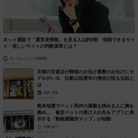
ネット通販で「運営者情報」を見る人は約8割 信頼できるサイ
ト・怪しいサイトの判断基準とは？
まいどなニュース情報部
2026.08.08
京都の百貨店が開催のお化け屋敷のお化けにモ
デルがいる 比叡山延暦寺の僧侶が語る伝説と
は
浅井 佳穂
2026.08.08
熊本地震でペット同伴の避難を諦める人に胸を
痛め… 被災ペットの受け入れ先をアプリに表
示する「動物避難所マップ」が始動
平藤 清刀
2026.08.08