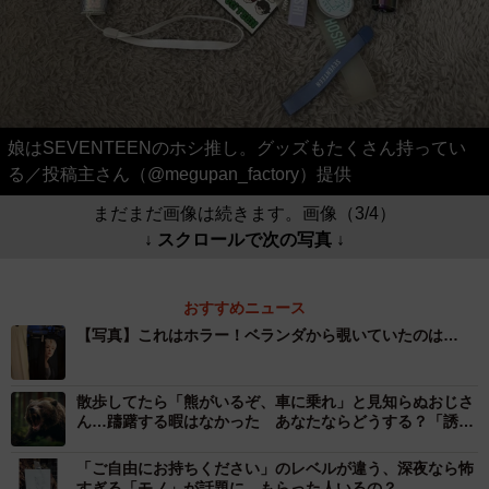
娘はSEVENTEENのホシ推し。グッズもたくさん持ってい
る／投稿主さん（@megupan_factory）提供
まだまだ画像は続きます。画像（3/4）
↓ スクロールで次の写真 ↓
おすすめニュース
【写真】これはホラー！ベランダから覗いていたのは…
散歩してたら「熊がいるぞ、車に乗れ」と見知らぬおじさ
ん…躊躇する暇はなかった あなたならどうする？「誘拐
の手法やったら怖すぎる」
「ご自由にお持ちください」のレベルが違う、深夜なら怖
すぎる「モノ」が話題に…もらった人いるの？