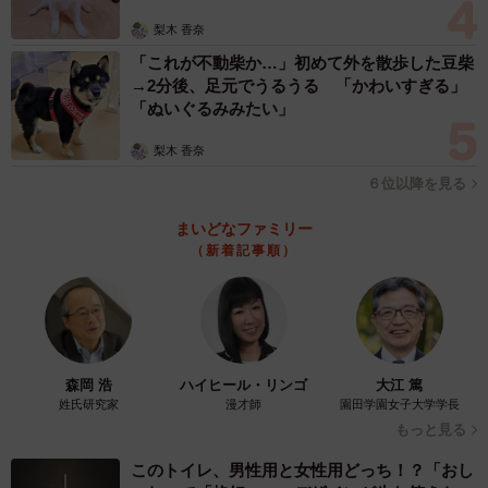
梨木 香奈
「これが不動柴か…」初めて外を散歩した豆柴
→2分後、足元でうるうる 「かわいすぎる」
「ぬいぐるみみたい」
梨木 香奈
６位以降を見る
まいどなファミリー
（新着記事順）
森岡 浩
ハイヒール・リンゴ
大江 篤
姓氏研究家
漫才師
園田学園女子大学学長
もっと見る
このトイレ、男性用と女性用どっち！？「おし