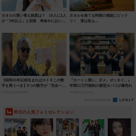
タオルの買い替え頻度は？ 10人に1人
タオルを捨てる時期の相談にビック
が「3年以上」と回答 寿命やにおい対
リ！ 実は私も…
策の解...
【昭和43年以前生まれはロト６この数
『カートン買い、ダメ。ゼッタイ。』
字を買うべき】6つの数字が「完全一
年間11万円節約の新型タバコが爆売れ
致」する方...
PR(株式会社MURA)
PR(株式会社HAL)
Recommended by
昨日の人気フォトセレクション