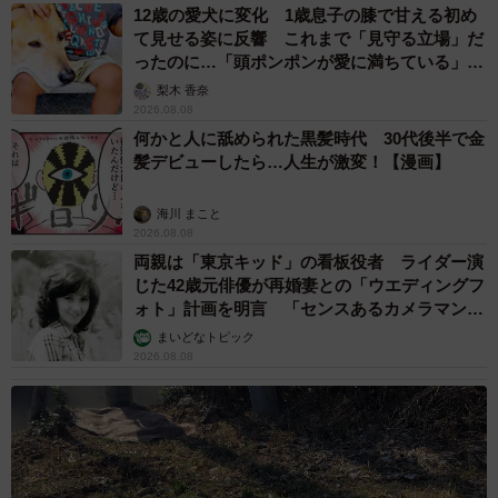
12歳の愛犬に変化 1歳息子の膝で甘える初め
て見せる姿に反響 これまで「見守る立場」だ
ったのに…「頭ポンポンが愛に満ちている」
「尊…」
梨木 香奈
2026.08.08
何かと人に舐められた黒髪時代 30代後半で金
髪デビューしたら…人生が激変！【漫画】
海川 まこと
2026.08.08
両親は「東京キッド」の看板役者 ライダー演
じた42歳元俳優が再婚妻との「ウエディングフ
ォト」計画を明言 「センスあるカメラマン求
む」
まいどなトピック
2026.08.08