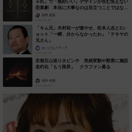
ゃれ」で「格好いい」デザインが生む笑えない
悲喜劇 本当に大事なのは目立つことではな
く…
高野 朋美
2026.08.09
「キム兄」木村祐一が激やせ、松本人志と2シ
ョット「一瞬、分からなかったわ」「テキヤの
兄さん」
まいどなメディア
2026.08.09
京都五山送り火ピンチ 気候変動や獣害に施設
老朽化「もう限界」 クラファン募る
浅井 佳穂
2026.08.09