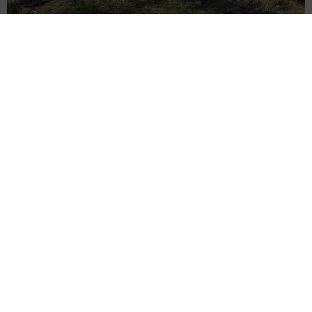
ITエンジニアがAIとつくる家庭菜園 ローカルLLMのゆるふわ
AIたちとお話しながら開墾してみたら… 夢の「スマートな菜
園生活」実現なるか
井二 かける
2026.08.08
プチバズしたママ友とのLINEスクショ うっ
かり電話番号を流出させちゃった！ 激怒する
友人 慰謝料の相場はいくらですか【弁護士が
解説】
長澤 芳子
2026.08.08
「テレビより私を見て？」パパの目の前に陣取
る犬に1.4万いいね あまりにも健気な熱烈ア
ピールのちょっと切ない結末
梨木 香奈
2026.08.08