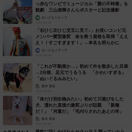
っ赤なワンピでミュージカル「愛の不時着」を
観劇 三山凌輝さんらポスターと記念撮影
まいどなトピック
2026.08.09
「右ひじ左ひじ交互に見て♪」お笑いコンビ元
メンバー髪型激変 命を救う資格を取得「ええ
え！！すごすぎます！」→本名も明らかに
まいどなメディア
2026.08.09
「これが不動柴か…」初めて外を散歩した豆柴
→2分後、足元でうるうる 「かわいすぎる」
「ぬいぐるみみたい」
梨木 香奈
2026.08.09
「体だけ別生物みたい」初めて川遊びをした
犬、濡れた直後の激変ぶりが話題 「新種
だ！」「河童だ」「毛刈りされたあとの羊」
梨木 香奈
2026.08.09
異性に話しかけたらセクハラ？ 黙っていたら