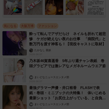
気になる
大阪万博
ファッション
酔って転んでアザだらけ ネイルも折れて超悲
惨 ケガが絶えない夜のお仕事 「病院代」と
数万円を渡す神客も！【現役キャストに取材】
たかなし 亜妖
2026.08.07
乃木坂46賀喜遥香 5年ぶり週チャン表紙 巻
頭グラビアでは激レアなメガネルームウエア姿
まいどなニュースエンタメ部
2026.08.07
最強グラマー声優・井口裕香 FLASHで表
紙・巻頭・ミニブックの大特集！ 体いじめる
最新ショット「お尻仕上がっている、と自負し
ています」「いくつになっても理想の身体でい
まいどなニュースエンタメ部
たい」
2026.08.07