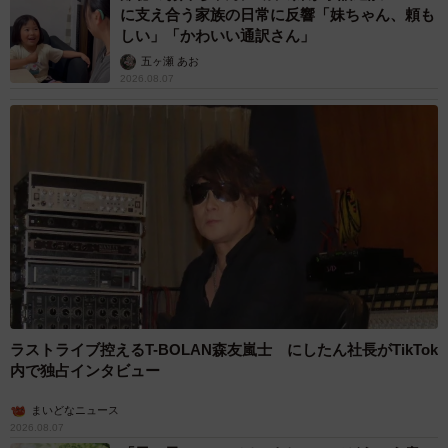
に支え合う家族の日常に反響「妹ちゃん、頼も
しい」「かわいい通訳さん」
五ヶ瀬 あお
2026.08.07
ラストライブ控えるT-BOLAN森友嵐士 にしたん社長がTikTok
内で独占インタビュー
まいどなニュース
2026.08.07