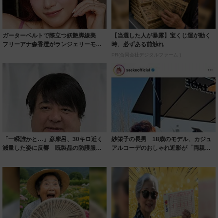
ガーターベルトで際立つ妖艶脚線美
【当選した人が暴露】宝くじ運が動く
フリーアナ森香澄がランジェリーモデ
時、必ずある前触れ
ルに ｢PE...
PR(合同会社デジタルファーム )
「一瞬誰かと…」彦摩呂、30キロ近く
紗栄子の長男 18歳のモデル、カジュ
減量した姿に反響 既製品の防護服が
アルコーデのおしゃれ近影が「両親の
着られると...
いいとこ取...