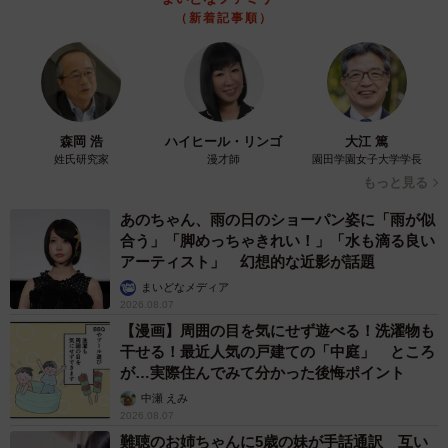
（新着記事順）
森岡 浩
ハイヒール・リンゴ
大江 篤
姓氏研究家
漫才師
園田学園女子大学学長
もっと見る
あのちゃん、雨の日のショーパン姿に「雨が似
合う」「脚めっちゃきれい！」「水も滴る良い
アーティスト」 幻想的な近影が話題
まいどなメディア
2026.08.07
【漫画】周囲の目を気にせず遊べる！洗濯物も
干せる！最近人気の戸建ての「中庭」 ところ
が…実際住んでみて分かった後悔ポイント
中瀬 えみ
2026.08.07
難聴のお姉ちゃんに5歳の妹が手話通訳 互い