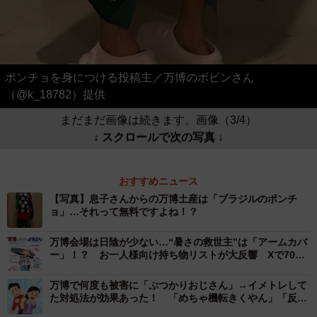
ポンチョを身につける投稿主／万博のボビンさん
（@k_18782）提供
まだまだ画像は続きます。画像（3/4）
↓ スクロールで次の写真 ↓
おすすめニュース
【写真】息子さんからの万博土産は「ブラジルのポンチ
ョ」…それって無料ですよね！？
万博会場は日陰が少ない…“暑さの救世主”は「アームカバ
ー」！？ お一人様向け持ち物リストが大反響 Xで7000
件保存
万博で何度も被害に「ぶつかりおじさん」→イメトレして
た対処法が効果あった！ 「めちゃ機転きくやん」「反撃
ナイス！」