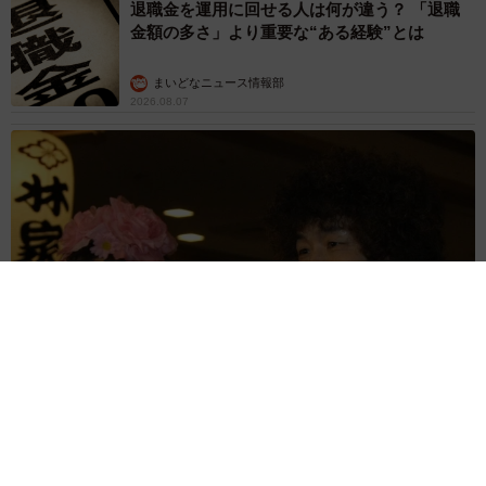
退職金を運用に回せる人は何が違う？ 「退職
金額の多さ」より重要な“ある経験”とは
まいどなニュース情報部
2026.08.07
「火事以来10カ月ぶり」全焼した自宅訪れた林家ぺー 内装も
壁も取り払われスケルトン状態の部屋に呆然
まいどなトピック
2026.08.07