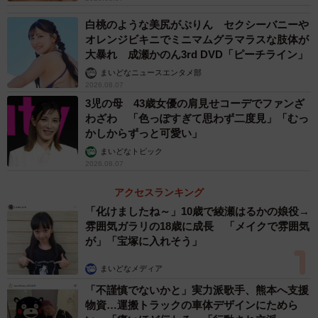
白桃のような美尻がぷりん セクシーバニーや
オレンジビキニでミニマムグラマラスな肢体が
大暴れ 成瀬かのん3rd DVD「ピーチライン」
まいどなニュースエンタメ部
2026.08.07
3児の母 43歳女優の肩見せコーデでファンざ
わざわ 「色っぽすぎて思わず二度見」「むっ
かしからずっと可愛い」
まいどなトピック
2026.08.07
アクセスランキング
「化けましたね～」10歳で綾瀬はるかの娘役→
雰囲気ガラリの18歳に成長 「メイクで雰囲気
が」「宝塚に入れそう」
まいどなメディア
「不謹慎でないかと」実力派歌手、熊本へ支援
物資…運搬トラックの車体デザインにためら