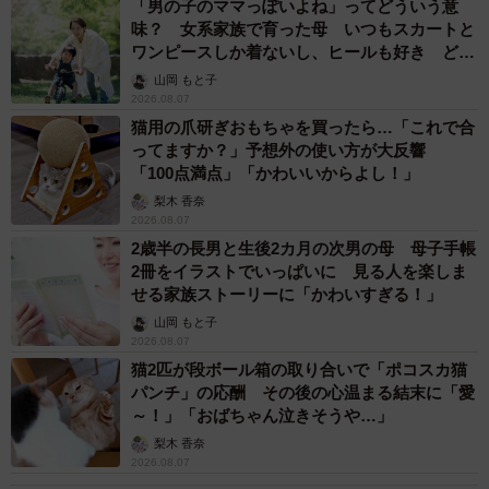
「男の子のママっぽいよね」ってどういう意
味？ 女系家族で育った母 いつもスカートと
ワンピースしか着ないし、ヒールも好き どの
へんが…
山岡 もと子
2026.08.07
猫用の爪研ぎおもちゃを買ったら…「これで合
ってますか？」予想外の使い方が大反響
「100点満点」「かわいいからよし！」
梨木 香奈
2026.08.07
2歳半の長男と生後2カ月の次男の母 母子手帳
2冊をイラストでいっぱいに 見る人を楽しま
せる家族ストーリーに「かわいすぎる！」
山岡 もと子
2026.08.07
猫2匹が段ボール箱の取り合いで「ポコスカ猫
パンチ」の応酬 その後の心温まる結末に「愛
～！」「おばちゃん泣きそうや…」
梨木 香奈
2026.08.07