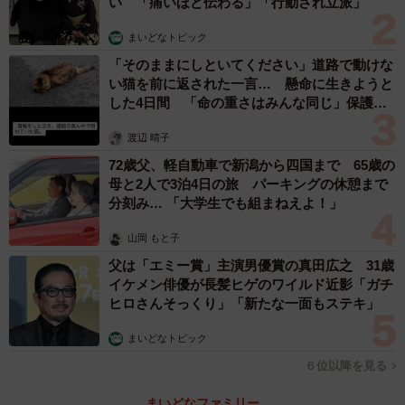
い 「痛いほど伝わる」「行動され立派」
まいどなトピック
「そのままにしといてください」道路で動けな
い猫を前に返された一言… 懸命に生きようと
した4日間 「命の重さはみんな同じ」保護団
体代表の訴え
渡辺 晴子
72歳父、軽自動車で新潟から四国まで 65歳の
母と2人で3泊4日の旅 パーキングの休憩まで
分刻み… 「大学生でも組まねえよ！」
山岡 もと子
父は「エミー賞」主演男優賞の真田広之 31歳
イケメン俳優が長髪ヒゲのワイルド近影「ガチ
ヒロさんそっくり」「新たな一面もステキ」
まいどなトピック
６位以降を見る
まいどなファミリー