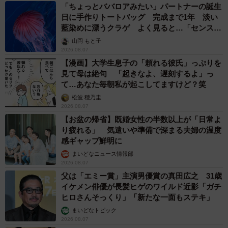
「ちょっとババロアみたい」パートナーの誕生
日に手作りトートバッグ 完成まで1年 淡い
藍染めに漂うクラゲ よく見ると…「センスす
ごい」
山岡 もと子
2026.08.07
【漫画】大学生息子の「頼れる彼氏」っぷりを
見て母は絶句 「起きなよ、遅刻するよ」っ
て…あなた毎朝私が起こしてますけど？笑
松波 穂乃圭
2026.08.07
【お盆の帰省】既婚女性の半数以上が「日常よ
り疲れる」 気遣いや準備で深まる夫婦の温度
感ギャップ鮮明に
まいどなニュース情報部
2026.08.07
父は「エミー賞」主演男優賞の真田広之 31歳
イケメン俳優が長髪ヒゲのワイルド近影「ガチ
ヒロさんそっくり」「新たな一面もステキ」
まいどなトピック
2026.08.07