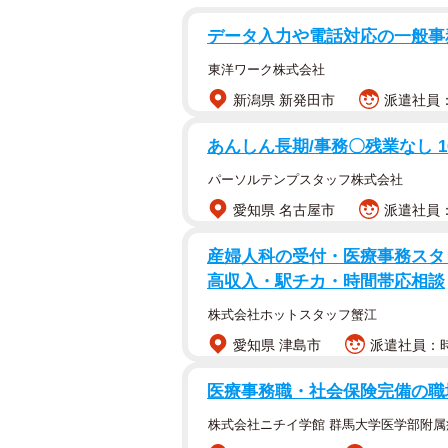
データ入力や電話対応の一般事務
東洋ワーク株式会社
新潟県 新発田市
派遣社員：時
あんしん長期/事務〇残業なし 
パーソルテンプスタッフ株式会社
愛知県 名古屋市
派遣社員：
産婦人科の受付・医療事務スタ
高収入・駅チカ・時間帯応相談
株式会社ホットスタッフ蟹江
愛知県 津島市
派遣社員：時
医療事務職・社会保険完備の職
株式会社ニチイ学館 群馬大学医学部附属