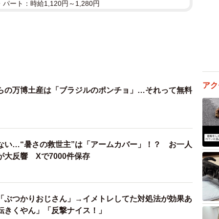
パート：時給1,120円～1,280円
アク
らの万博土産は「ブラジルのポンチョ」…それって無料
ない…“暑さの救世主”は「アームカバー」！？ お一人
大反響 Xで7000件保存
「ぶつかりおじさん」→イメトレしてた対処法が効果あ
転きくやん」「反撃ナイス！」