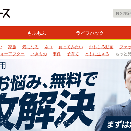
もふもふ
ライフハック
い
家族
気になる
ネコ
買ってみたい
おもしろ動画
ファ
ォーアフター
いきもの
事件
子育て
ともに生きる
もっと