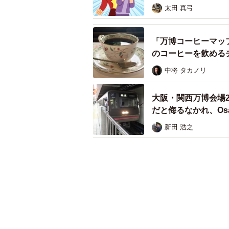
太田 真弓
「万博コーヒーマッ
のコーヒーを飲める
中将 タカノリ
大阪・関西万博会場
だと侮るなかれ、Osa
新田 浩之