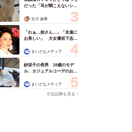
だった「耳が聞こえないシニ
ア猫」と運命の出会い→重度
のペットロスで適応障害だっ
古川 諭香
た女性の人生が一変
「わぁ…姐さん…」「永遠に
お美しい」 大女優岩下志麻
さん、写真家のインスタに登
場
まいどなメディア
紗栄子の長男 18歳のモデ
ル、カジュアルコーデのおし
ゃれ近影が「両親のいいとこ
取りの美しいお顔立ち」 9
まいどなメディア
歳に渡英し全寮制カレッジで
６位以降を見る
学ぶ