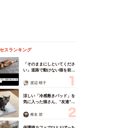
セスランキング
「そのままにしといてくださ
い」道路で動けない猫を前に
返された一言… 懸命に生き
ようとした4日間 「命の重
渡辺 晴子
さはみんな同じ」保護団体代
表の訴え
涼しい「冷感敷きパッド」を
気に入った猫さん、”友達”を
ヨイショヨイショとご招待、
毛づくろいでおもてなし
椎名 碧
保護猫カフェでひとりぼっち