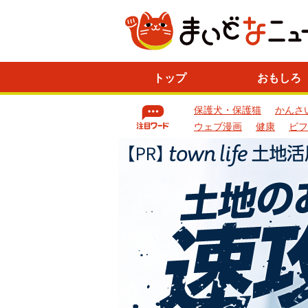
ニ
トップ
おもしろ
ュ
ー
保護犬・保護猫
かんさ
ス
一
ウェブ漫画
健康
ビフ
覧