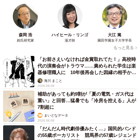
森岡 浩
ハイヒール・リンゴ
大江 篤
姓氏研究家
漫才師
園田学園女子大学学長
もっと見る
「お前さえいなければ金賞取れてた！」高校時
代の演奏会がトラウマ……責められた学生は楽
4/8
器修理職人に 10年後再会した因縁の相手から
万博で持って行ってよかったもの イラスト4（※×カラナビ→〇カラビ
思わぬ申し出【漫画】
海川 まこと
ナ）/堀部健和さん（@takeo_horibe）提供
2026.08.09
補助があっても約9割が「夏の電気・ガス代は
投稿には「お陰様で万博を無事に過ごせました！日傘、ア
重い」と回答…猛暑でも「冷房を控える」人が
7割超に
ームカバーは本当必需品ですね」といった感謝のコメント
まいどなデータ
が相次ぎました。さらに「万博内のジュンク堂で売ってた
2026.08.08
サングラスがよくて。メガネ上からもつけれて視界はクリ
「だんだん時代劇俳優みたく…」国民的バンド
ア」など、来場者同士でアドバイスを交換し合う場にもな
の55歳ボーカリスト 競馬界の57歳レジェンド