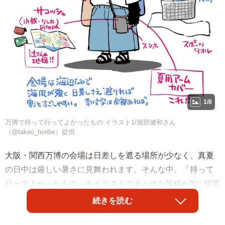
1/8
万博で持って行ってよかったもの イラスト1/堀部健和さん
（@takeo_horibe）提供
大阪・関西万博の会場は日差しを遮る場所が少なく、真夏
の日中は厳しい暑さに見舞われます。そんな中、「持って
行ってよかったもの」をイラストでまとめた投稿がXに登場
し、7000件近い保存数を記録するなど、これから訪れる人
続きを読む
たちの注目を集めています。