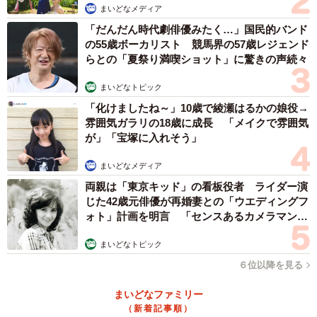
まいどなメディア
3/8
「だんだん時代劇俳優みたく…」国民的バンド
万博で持って行ってよかったものイラスト3/堀部健和さん
の55歳ボーカリスト 競馬界の57歳レジェンド
（@takeo_horibe）提供
らとの「夏祭り満喫ショット」に驚きの声続々
まいどなトピック
「化けましたね～」10歳で綾瀬はるかの娘役→
雰囲気ガラリの18歳に成長 「メイクで雰囲気
が」「宝塚に入れそう」
まいどなメディア
両親は「東京キッド」の看板役者 ライダー演
じた42歳元俳優が再婚妻との「ウエディングフ
ォト」計画を明言 「センスあるカメラマン求
む」
まいどなトピック
６位以降を見る
まいどなファミリー
（新着記事順）