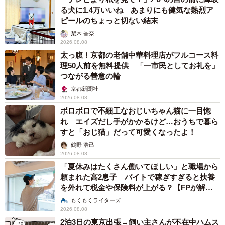
る犬に1.4万いいね あまりにも健気な熱烈ア
ピールのちょっと切ない結末
梨木 香奈
2026.08.08
太っ腹！京都の老舗中華料理店がフルコース料
理50人前を無料提供 「一市民としてお礼を」
つながる善意の輪
6/8
京都新聞社
2026.08.08
大屋根リング/堀部健和さん（@takeo_horibe）提供
ボロボロで不細工なおじいちゃん猫に一目惚
れ エイズだし手がかかるけど…おうちで暮ら
パビリオンは「ほぼ全て長蛇の列」でしたが、マルタのレ
すと「おじ猫」だって可愛くなったよ！
ストランとパビリオンは比較的入りやすかったそうです。
鶴野 浩己
2026.08.08
「夏休みはたくさん働いてほしい」と職場から
「夕方にはベルギーのレストランの屋上でビールをいただ
頼まれた高2息子 バイトで稼ぎすぎると扶養
きました。空が変わりゆくタイミングで、大変涼しく、景
を外れて税金や保険料が上がる？【FPが解
説】
色も幻想的でした」（堀部さん）
もくもくライターズ
2026.08.08
2泊3日の東京出張→飼い主さんが不在中ハムス