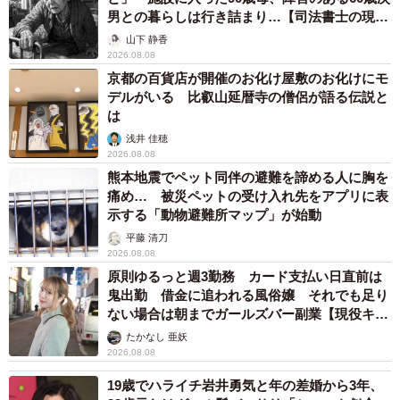
男との暮らしは行き詰まり…【司法書士の現場
やすかったです。内側がメッシュになっているタイプで、
から】
山下 静香
熱を逃すので見た目より涼しく感じました。普段スーパー
2026.08.08
でアームカバーをしている女性を見かけていましたが、日
京都の百貨店が開催のお化け屋敷のお化けにモ
デルがいる 比叡山延暦寺の僧侶が語る伝説と
焼けの他に暑さ対策としても理にかなっていたんだなと改
は
めて思いました」（堀部さん）
浅井 佳穂
2026.08.08
長袖と比較した結果、「通気性と荷物が嵩張ることを考え
熊本地震でペット同伴の避難を諦める人に胸を
アームカバーを選びました。長袖だと空気が逃げず、もっ
痛め… 被災ペットの受け入れ先をアプリに表
示する「動物避難所マップ」が始動
と暑く感じたかもしれません」と選択理由も明確でした。
平藤 清刀
2026.08.08
事前の情報収集で役立ったアドバイスもあったそうです。
原則ゆるっと週3勤務 カード支払い日直前は
「『さっと荷物を収納するのにトートバッグがあると便
鬼出勤 借金に追われる風俗嬢 それでも足り
ない場合は朝までガールズバー副業【現役キャ
利』とネット記事で見つけて持って行きました。日傘や貰
ストに取材】
たかなし 亜妖
ったパンフレット、ゴミ類などを一旦仕舞うのに大変重宝
2026.08.08
しました」と堀部さん。
19歳でハライチ岩井勇気と年の差婚から3年、