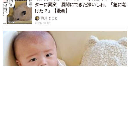
会場環境についても「場内がとても綺麗で、意外なことに
ターに異変 眉間にできた深いしわ、「急に老
虫の声が聞こえるんです。海辺なのに自然も感じられて素
けた？」【漫画】
敵でした」と好印象だったようです。
海川 まこと
2026.08.08
赤ちゃんが気になる？ひょっこり顔を出す2匹の猫の愛らしさに
悶絶…！ 「こんなかわいい構図あります？」「ベストショッ
トすぎる！」
梨木 香奈
2026.08.08