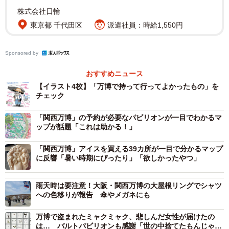
株式会社日輪
東京都 千代田区
派遣社員：時給1,550円
2/8
Sponsored by
万博で持って行ってよかったもの イラスト2/堀部健和さん
おすすめニュース
（@takeo_horibe）提供
【イラスト4枚】「万博で持って行ってよかったもの」を
チェック
イラストには「お一人様・場内散策目的」に特化した持ち
「関西万博」の予約が必要なパビリオンが一目でわかるマ
物リストが詳細に記されています。
ップが話題「これは助かる！」
必須アイテムは以下の通りです。
「関西万博」アイスを買える39カ所が一目で分かるマップ
に反響「暑い時期にぴったり」「欲しかったやつ」
・ 日傘（晴雨兼用）※会場でレンタルも可能
雨天時は要注意！大阪・関西万博の大屋根リングでシャツ
・ 夏用アームカバー
への色移りが報告 傘やメガネにも
・ 帽子（ひもつき）
・ サングラス
万博で盗まれたミャクミャク、悲しんだ女性が届けたの
は… バルトパビリオンも感謝「世の中捨てたもんじゃな