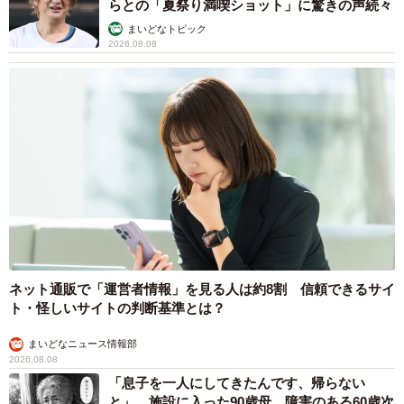
らとの「夏祭り満喫ショット」に驚きの声続々
っています。
まいどなトピック
2026.08.08
さっと荷物を収納するのにトートバッグがあると
便利
この実用的なイラストを投稿した堀部健和さんに詳しく話
を聞きました。
「事前にネットで検索したところ、お子さん連れ向けのア
ドバイスが多かったんです。そこで、単身で訪れる人向け
の情報をまとめようと思いました」（堀部さん）
最も役立った持ち物は「日傘です。身体全体を影にできる
ネット通販で「運営者情報」を見る人は約8割 信頼できるサイ
ほうがより快適でした」とのこと。
ト・怪しいサイトの判断基準とは？
まいどなニュース情報部
ただし、意外な発見もあったといいます。
2026.08.08
「息子を一人にしてきたんです、帰らない
「アームカバーは今回初めて使いましたが、非常に過ごし
と」 施設に入った90歳母、障害のある60歳次