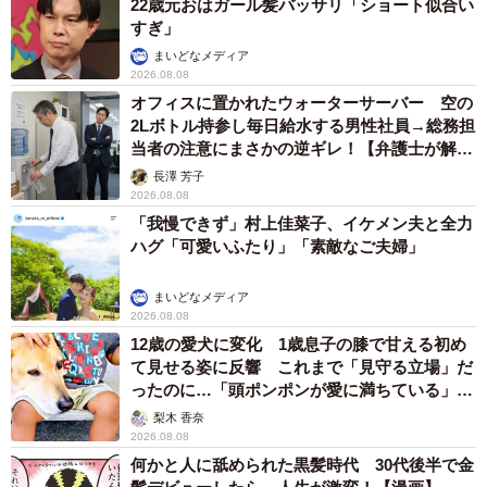
22歳元おはガール髪バッサリ「ショート似合い
すぎ」
まいどなメディア
2026.08.08
オフィスに置かれたウォーターサーバー 空の
2Lボトル持参し毎日給水する男性社員→総務担
当者の注意にまさかの逆ギレ！【弁護士が解
説】
長澤 芳子
2026.08.08
「我慢できず」村上佳菜子、イケメン夫と全力
ハグ「可愛いふたり」「素敵なご夫婦」
まいどなメディア
2026.08.08
5/8
12歳の愛犬に変化 1歳息子の膝で甘える初め
万博内の食事/堀部健和さん（@takeo_horibe）提供
て見せる姿に反響 これまで「見守る立場」だ
ったのに…「頭ポンポンが愛に満ちている」
「尊…」
パビリオンは「ほぼ全て長蛇の列」でしたが…
梨木 香奈
2026.08.08
会場内のおすすめポイントについても教えてくれました。
何かと人に舐められた黒髪時代 30代後半で金
まず絶対に見逃せないのが「大屋根リング」です。