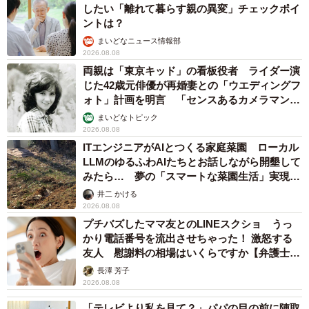
したい「離れて暮らす親の異変」チェックポイ
ントは？
まいどなニュース情報部
2026.08.08
両親は「東京キッド」の看板役者 ライダー演
じた42歳元俳優が再婚妻との「ウエディングフ
ォト」計画を明言 「センスあるカメラマン求
む」
まいどなトピック
2026.08.08
ITエンジニアがAIとつくる家庭菜園 ローカル
LLMのゆるふわAIたちとお話しながら開墾して
みたら… 夢の「スマートな菜園生活」実現な
るか
井二 かける
2026.08.08
プチバズしたママ友とのLINEスクショ うっ
かり電話番号を流出させちゃった！ 激怒する
友人 慰謝料の相場はいくらですか【弁護士が
解説】
長澤 芳子
2026.08.08
「テレビより私を見て？」パパの目の前に陣取