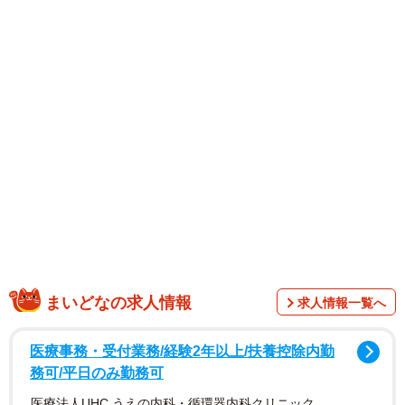
イラストレーター兼漫画家の堀部健和（@takeo_horibe）
さんが6月29日にXへ投稿したこのイラストは、「いいね」
まいどなの求人情報
求人情報一覧へ
は1万件、保存数は6700件を超えました。特に注目を集め
たのが、「直射日光を受けないだけでこんなにも過ごしや
医療事務・受付業務/経験2年以上/扶養控除内勤
すいとは思わなかった」というアームカバーの効果です。
務可/平日のみ勤務可
医療法人UHC うえの内科・循環器内科クリニック