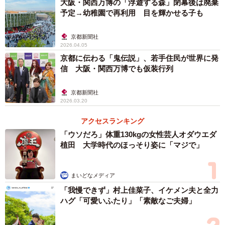
大阪・関西万博の「浮遊する森」閉幕後は廃棄
予定→幼稚園で再利用 目を輝かせる子も
京都新聞社
2026.04.05
京都に伝わる「鬼伝説」、若手住民が世界に発
信 大阪・関西万博でも仮装行列
京都新聞社
2026.03.20
アクセスランキング
「ウソだろ」体重130kgの女性芸人オダウエダ
植田 大学時代のほっそり姿に「マジで」
まいどなメディア
「我慢できず」村上佳菜子、イケメン夫と全力
ハグ「可愛いふたり」「素敵なご夫婦」