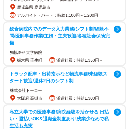
鹿児島県 鹿児島市
アルバイト・パート：時給1,100円～1,200円
総合病院内でのデータ入力業務/シフト制/経験不
問/医師事務作業/主婦・主夫歓迎/各種社会保険完
備
獨協医科大学病院
栃木県 壬生町
派遣社員：時給1,350円～
トラック配車・出荷指示など物流事務/未経験ス
タート歓迎!週休2日のシフト制
株式会社トーコー
大阪府 高槻市
派遣社員：時給1,300円
私立大学での医療事務!病院経験を活かせる 日払
い・週払いOK&退職金制度あり!残業少なめで私
生活も充実