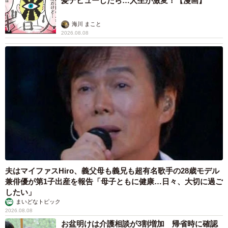
髪デビューしたら…人生が激変！【漫画】
「何と言っても大屋根リングです。中を歩くとどこか神社
海川 まこと
2026.08.08
を彷彿とさせるのですが、神社仏閣で使われる『貫』の建
築工法が使われているそうです。雨や日差しを遮ってくれ
て居心地が良く、椅子も多く設置されていて休憩スポット
としても最適。不思議と迷いにくいという利点もありま
す」（堀部さん）
会場内バスの活用もおすすめです。「歩行者立ち入り禁止
の海上部分も走行されますので、海側から見た会場を望む
ことができます」とのこと。
夫はマイファスHiro、義父母も義兄も超有名歌手の28歳モデル
兼俳優が第1子出産を報告「母子ともに健康…日々、大切に過ご
したい」
まいどなトピック
2026.08.08
お盆明けは介護相談が3割増加 帰省時に確認