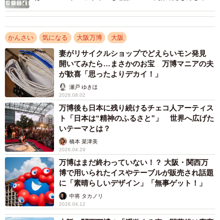
・ 薄手のトートバッグ（手荷物の仮置き用）
い」「これ見た人、ラッキーかも」
・ サコッシュ（小銭・カード用）
・ 凍らせたスポーツドリンク
かんさい
気になる
大阪万博
大阪
・ スポーツタオル
妻がリサイクルショップでどえらいモン発見
・ つじさん（@t_tsuji）作成の非公式地図
開いてみたら…まさかのお宝 万博マニアの夫
・ ハンディファン（余裕があれば）
が歓喜「思ったよりデカイ！」
・ 冷タオル（余裕があれば）
瀬戸 ゆきほ
2026.08.02
万博後も日本に残り続けるチェコ人アーティス
後日の追加投稿では「日傘同士がぶつからないように自分
ト「日本は“精神のふるさと”」 世界へ広げた
も持つ」という逆転の発想も紹介。混雑した場所では、自
いテーマとは？
分も日傘を持つことでお互いの高さが揃い、ぶつかりにく
橋本 菜津美
くなるというアイデアです。一方で「軽食やレジャーシー
2026.04.29
万博はまだ終わっていない！？ 大阪・関西万
トは要らなかった」という情報も加えられました。
博で用いられたイスやテーブルが販売され話題
に「素晴らしいデザイン」「無事ゲット！」
中将 タカノリ
2026.04.12