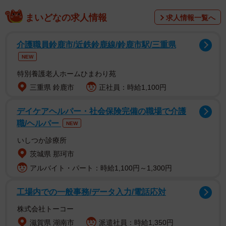
「モンスター上司」投稿に疑問…「うちは配って
まいどなの求人情報
求人情報一覧へ
るぞ！」と発信
話題の投稿をしたのは、町工場の3代目として働く「りょ」
介護職員鈴鹿市/近鉄鈴鹿線/鈴鹿市駅/三重県
さん（@dongonzinza）。きっかけは、Xで拡散されていた
NEW
「新入社員が休憩時間にアイスを食べていたので注意し
特別養護老人ホームひまわり苑
た」という“炎上案件”でした。
三重県 鈴鹿市
正社員：時給1,100円
デイケアヘルパー・社会保険完備の職場で介護
「内容を見て、上司がモンスターすぎる！と思いました。
職/ヘルパー
NEW
同時に、うちはむしろ会社がアイスを配っている。これっ
いしつか診療所
て珍しいのかな？と思い、ちょっとユーモアを交えてつぶ
茨城県 那珂市
やきました」と振り返ります。
アルバイト・パート：時給1,100円～1,300円
猛暑の工場を支える“ひんやり習慣”
工場内での一般事務/データ入力/電話応対
りょさんが経営する工場は、溶接などを行うため夏場は特
株式会社トーコー
に暑くなります。熱中症対策としてスポットクーラーや空
滋賀県 湖南市
派遣社員：時給1,350円