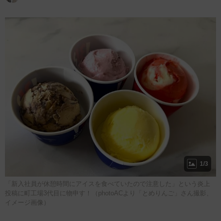
1/3
「新入社員が休憩時間にアイスを食べていたので注意した」という炎上
投稿に町工場3代目に物申す！（photoACより「とめりんご」さん撮影、
イメージ画像）