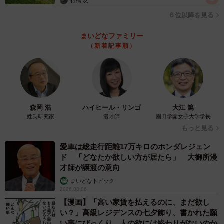
行橋 友
６位以降を見る
まいどなファミリー
（新着記事順）
森岡 浩
ハイヒール・リンゴ
大江 篤
姓氏研究家
漫才師
園田学園女子大学学長
もっと見る
愛車は総走行距離17万キロのホンダレジェン
ド 「どなたか欲しい方が居たら」 大御所漫
才師が譲渡の意向
まいどなトピック
2026.08.06
【漫画】「高い家賃を払えるのに、まだ欲し
い？」高級レジデンスの七夕飾り、書かれた願
い事にびっくり 人の欲には終わりがないのか