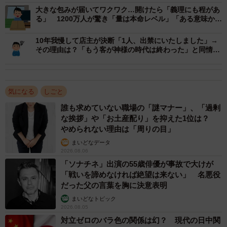
大きな包みが届いてワクワク…開けたら「義理にも程があ
る」 1200万人が驚き「量は本命レベル」「ある意味かな
2/3
り深い愛」
10年我慢して店主が決断「1人、出禁にいたしました」→
灼熱職場にはまさにアイス！（りょさん提供）
その理由は？「もう客が神様の時代は終わった」と同情の
声
「アイス最強説」に共感続々
投稿後は、「うちも配ってます！」「真夏の現場でのガリ
気になる
しごと
ガリ君は忘れられない」「アイスがあると士気が上がる」
誰も求めていない職場の「謎マナー」、「過剰
といった共感コメントが殺到。中には「勤務時間中に食べ
な挨拶」や「お土産配り」を抑えた1位は？
やめられない理由は「周りの目」
てます」「アイスの銘柄談義が始まった」などの声も寄せ
まいどなデータ
られました。
2026.08.06
「ソナチネ」出演の55歳俳優が事故で大けが
りょさんは「元の炎上がアイスの冷たさで鎮火した感じ。
「戦いを諦めなければ絶望は来ない」 名悪役
だった父の言葉を胸に決意表明
『いい会社だ』と言ってもらえてうれしかった」と語りま
まいどなトピック
す。
2026.08.05
対立ゼロのバラ色の関係は幻？ 現代の日中関
働く環境を変えるのは“小さな気遣い”