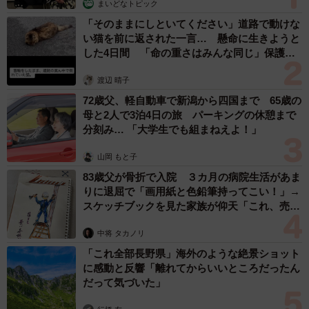
まいどなトピック
— りょ (@dongonzinza)
August 21, 2025
「そのままにしといてください」道路で動けな
い猫を前に返された一言… 懸命に生きようと
した4日間 「命の重さはみんな同じ」保護団
体代表の訴え
渡辺 晴子
72歳父、軽自動車で新潟から四国まで 65歳の
母と2人で3泊4日の旅 パーキングの休憩まで
分刻み… 「大学生でも組まねえよ！」
山岡 もと子
83歳父が骨折で入院 ３カ月の病院生活があま
りに退屈で「画用紙と色鉛筆持ってこい！」→
スケッチブックを見た家族が仰天「これ、売れ
ますよ…」
中将 タカノリ
「これ全部長野県」海外のような絶景ショット
に感動と反響「離れてからいいところだったん
だって気づいた」