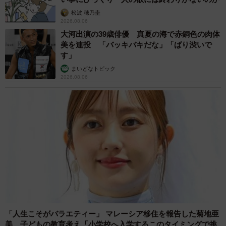
松波 穂乃圭
2026.08.06
大河出演の39歳俳優 真夏の海で赤銅色の肉体
美を連投 「バッキバキだな」「ばり渋いで
す」
まいどなトピック
2026.08.06
「人生こそがバラエティー」 マレーシア移住を報告した菊地亜
美 子どもの教育考え「小学校へ入学するこのタイミングで挑