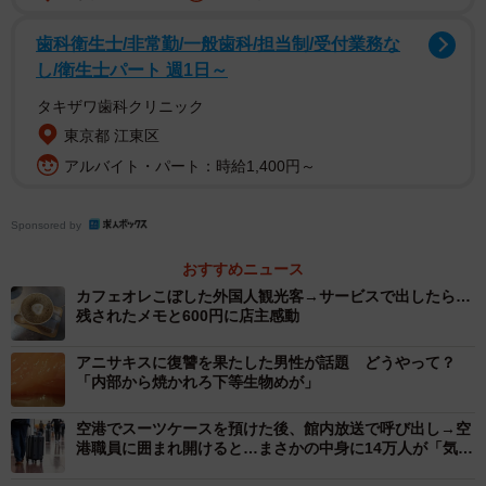
調服を導入し、スポーツドリンクも常備。そこに加えたの
が「アイスの差し入れ」でした。
歯科衛生士/非常勤/一般歯科/担当制/受付業務な
し/衛生士パート 週1日～
「暑い現場での作業は体力も気力も消耗します。休憩のと
タキザワ歯科クリニック
きくらい、冷たいアイスでホッとしてもらえたらと思って
東京都 江東区
始めました。喜んでくれるし、現場の人の顔を見ながら話
アルバイト・パート：時給1,400円～
せるきっかけにもなっています」
Sponsored by
おすすめニュース
カフェオレこぼした外国人観光客→サービスで出したら…
残されたメモと600円に店主感動
アニサキスに復讐を果たした男性が話題 どうやって？
「内部から焼かれろ下等生物めが」
空港でスーツケースを預けた後、館内放送で呼び出し→空
港職員に囲まれ開けると…まさかの中身に14万人が「気持
ちわかる〜」