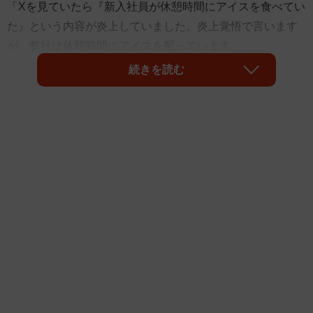
「Xを見ていたら『新入社員が休憩時間にアイスを食べてい
た』という内容が炎上していました。炎上覚悟で言います
が、弊社は休憩時間にアイスを配っています」
続きを読む
そんなポストが大きな共感を呼び、職場での「休憩」と
「アイス」が注目を集めています。