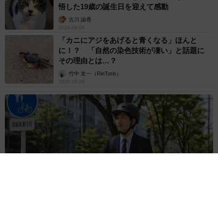
悟した19歳の誕生日を迎えて感動
古川 諭香
2026.08.06
「カニにアジをあげると青くなる」ほんと
に！？ 「自然の染色技術が凄い」と話題に
その理由とは…？
竹中 友一（RinToris）
2026.08.06
自転車通行可の歩道 電動キックボードで走行中、小学生とあ