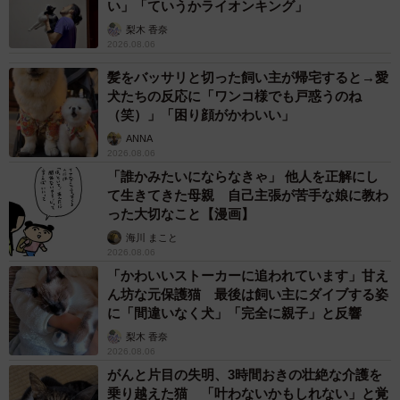
い」「ていうかライオンキング」
梨木 香奈
2026.08.06
髪をバッサリと切った飼い主が帰宅すると→愛
犬たちの反応に「ワンコ様でも戸惑うのね
（笑）」「困り顔がかわいい」
ANNA
2026.08.06
「誰かみたいにならなきゃ」 他人を正解にし
て生きてきた母親 自己主張が苦手な娘に教わ
った大切なこと【漫画】
海川 まこと
2026.08.06
「かわいいストーカーに追われています」甘え
ん坊な元保護猫 最後は飼い主にダイブする姿
に「間違いなく犬」「完全に親子」と反響
梨木 香奈
2026.08.06
がんと片目の失明、3時間おきの壮絶な介護を
乗り越えた猫 「叶わないかもしれない」と覚