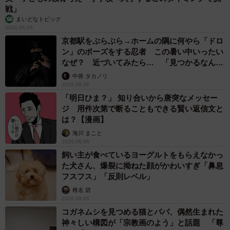
戦」
まいどなトピック
2026.08.06
京都駅をぶらぶら→ホームの隅に何やら「ドロ
ン」のポーズをする忍者 この暑い中いったい
なぜ？ 近づいてみたら… 「見つかるなんて
未熟」
中将 タカノリ
2026.08.06
「明日ひま？」 知り合いから唐突なメッセー
ジ 用件次第で断ることもできる賢い返信文と
は？【漫画】
海川 まこと
2026.08.06
飼い主が食べているヨーグルトをもらえなかっ
た犬さん、爆裂に拗ねた顔がかわいすぎ「鼻息
フスフス」「反則レベル」
椎名 碧
2026.08.06
コガネムシを見つめる猫とパパ、偶然生まれた
神々しい構図が「宗教画のよう」と話題 「尊