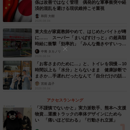
係は改善ではなく管理 偶発的な軍事衝突や経
済的混乱を避ける現状維持こそ重視
炎上した「新入社員がアイスを食べた」問題。今回のツイ
和田 大樹
ートは、休憩時間のあり方や職場環境の大切さを改めて考
2026.08.04
えるきっかけとなりました。
東大生が家庭教師やめて、はじめたバイトが噂
に…… スーパー「まいばすけっと」の超高額
「どんなに忙しくても、ホッとできる時間って絶対必要。
時給に衝撃「効率的」「みんな働きやすいって
言ってる」
ちょっとしたご褒美があるだけで雰囲気も変わるし、良い
中将 タカノリ
2026.08.04
アイデアが出ることもあります」
「お客さまのために…」と、トイレを我慢→10
時間以上も「水分」とらないまま 健康診断で
炎上するほどの問題が、“アイス1本”で笑顔に変わる―。小
まさか…手遅れだったなんて「自分だけの話で
さな冷凍庫から始まる職場改革が、ネットで多くの人の心
はなく、日本中で起きている問題では？」
宮前 晶子
2026.08.04
を溶かしています。
アクセスランキング
Twitterを見てたら『新入社員が休憩時間にアイスを食べて
「不謹慎でないかと」実力派歌手、熊本へ支援
た』という内容が炎上していました。炎上覚悟で言います
物資…運搬トラックの車体デザインにためら
い 「痛いほど伝わる」「行動され立派」
が、弊社は休憩時間にアイスを配っています。