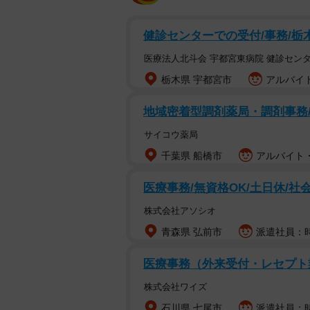
健診センターでの受付/事務/
医療法人北斗会 宇都宮東病院 健診センタ
栃木県 宇都宮市
アルバイト
地域密着型調剤薬局・調剤事務
サイコウ薬局
千葉県 船橋市
アルバイト・
医療事務/無資格OK/土日休/社
株式会社アソシオ
青森県 弘前市
派遣社員：時給
医療事務（外来受付・レセプト
株式会社ワイズ
石川県 七尾市
派遣社員：時給