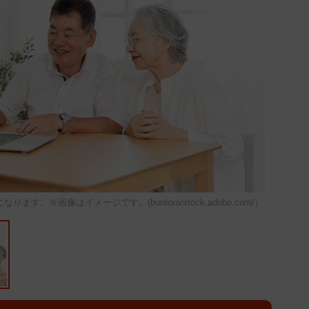
※画像はイメージです。(buritora/stock.adobe.com/）