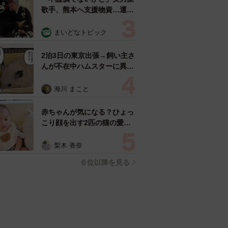
歌手、熊本へ支援物資…運搬
トラックの車体デザインにた
めらい 「痛いほど伝わる」
まいどなトピック
「行動され立派」
2泊3日の東京出張→飼い主さ
んが不在中ハムスターに異
変 眉間にできた深いしわ、
「急に老けた？」【漫画】
海川 まこと
赤ちゃんが気になる？ひょっ
こり顔を出す2匹の猫の愛ら
しさに悶絶…！ 「こんなか
わいい構図あります？」「ベ
梨木 香奈
ストショットすぎる！」
６位以降を見る