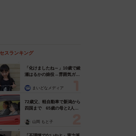
セスランキング
「化けましたね～」10歳で綾
瀬はるかの娘役→雰囲気ガラ
リの18歳に成長 「メイクで
雰囲気が」「宝塚に入れそ
まいどなメディア
う」
72歳父、軽自動車で新潟から
四国まで 65歳の母と2人で
3泊4日の旅 パーキングの休
憩まで分刻み… 「大学生で
山岡 もと子
も組まねえよ！」
「不謹慎でないかと」実力派