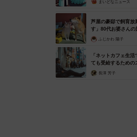
まいどなニュース
芦屋の豪邸で飼育放
す」80代お婆さん
ふじかわ 陽子
「ネットカフェ生活
ても受給するための
長澤 芳子