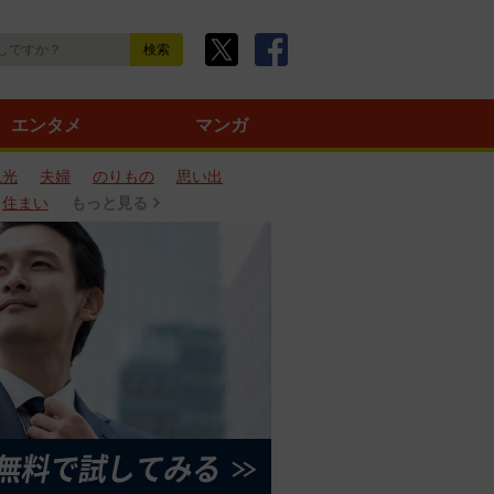
エンタメ
マンガ
観光
夫婦
のりもの
思い出
住まい
もっと見る