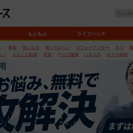
もふもふ
ライフハック
い
家族
気になる
買ってみたい
ビフォーアフター
ネコ
ョン
おもしろ動画
災害
ウェブ漫画
いきもの
おうち時間