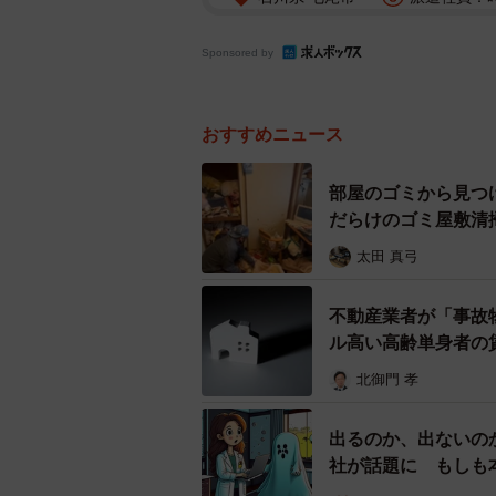
Sponsored by
おすすめニュース
部屋のゴミから見つ
だらけのゴミ屋敷清
太田 真弓
不動産業者が「事故
ル高い高齢単身者の
北御門 孝
出るのか、出ないの
社が話題に もしも