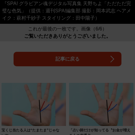
『SPA! グラビアン魂デジタル写真集 天野ちよ「ただただ完
璧な色気」（提供：週刊SPA!編集部 撮影：岡本武志 ヘアメ
イク：萩村千紗子 スタイリング：田中陽子）
これが最後の一枚です。画像（6/6）
ご覧いただきありがとうございました。
記事に戻る
宝くじ当たる人は“たまたま”じゃな
「占い師だけが知ってる〝お金が増え