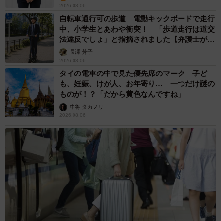
2026.08.06
自転車通行可の歩道 電動キックボードで走行
中、小学生とあわや衝突！ 「歩道走行は道交
法違反でしょ」と指摘されました【弁護士が解
説】
長澤 芳子
2026.08.06
タイの電車の中で見た優先席のマーク 子ど
も、妊娠、けが人、お年寄り… 一つだけ謎の
ものが！？「だから黄色なんですね」
中将 タカノリ
2026.08.06