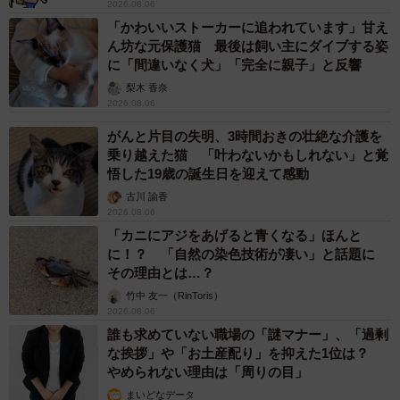
2026.08.06
「かわいいストーカーに追われています」甘え
ん坊な元保護猫 最後は飼い主にダイブする姿
に「間違いなく犬」「完全に親子」と反響
梨木 香奈
2026.08.06
がんと片目の失明、3時間おきの壮絶な介護を
乗り越えた猫 「叶わないかもしれない」と覚
悟した19歳の誕生日を迎えて感動
古川 諭香
2026.08.06
「カニにアジをあげると青くなる」ほんと
に！？ 「自然の染色技術が凄い」と話題に
その理由とは…？
竹中 友一（RinToris）
2026.08.06
誰も求めていない職場の「謎マナー」、「過剰
な挨拶」や「お土産配り」を抑えた1位は？
やめられない理由は「周りの目」
まいどなデータ