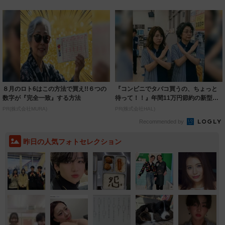
８月のロト6はこの方法で買え!!６つの
『コンビニでタバコ買うの、ちょっと
数字が『完全一致』する方法
待って！！』年間11万円節約の新型タ
バコ
PR(株式会社MURA)
PR(株式会社HAL)
Recommended by
昨日の人気フォトセレクション