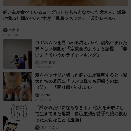
飼い主が食べているヨーグルトをもらえなかった犬さん、爆裂
に拗ねた顔がかわいすぎ「鼻息フスフス」「反則レベル」
椎名 碧
2026.08.06
コガネムシを見つめる猫とパパ、偶然生まれた
神々しい構図が「宗教画のよう」と話題 「尊
い」「ていうかライオンキング」
梨木 香奈
2026.08.06
髪をバッサリと切った飼い主が帰宅すると→愛
犬たちの反応に「ワンコ様でも戸惑うのね
（笑）」「困り顔がかわいい」
ANNA
2026.08.06
「誰かみたいにならなきゃ」 他人を正解にし
て生きてきた母親 自己主張が苦手な娘に教わ
った大切なこと【漫画】
海川 まこと