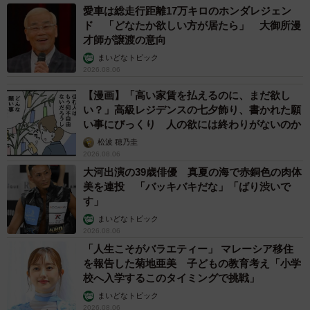
愛車は総走行距離17万キロのホンダレジェン
ド 「どなたか欲しい方が居たら」 大御所漫
才師が譲渡の意向
まいどなトピック
2026.08.06
【漫画】「高い家賃を払えるのに、まだ欲し
い？」高級レジデンスの七夕飾り、書かれた願
い事にびっくり 人の欲には終わりがないのか
松波 穂乃圭
2026.08.06
大河出演の39歳俳優 真夏の海で赤銅色の肉体
美を連投 「バッキバキだな」「ばり渋いで
す」
まいどなトピック
2026.08.06
「人生こそがバラエティー」 マレーシア移住
を報告した菊地亜美 子どもの教育考え「小学
校へ入学するこのタイミングで挑戦」
まいどなトピック
2026.08.06