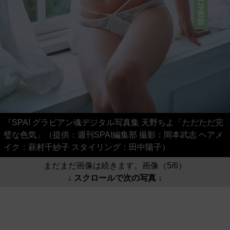
『SPA! グラビアン魂デジタル写真集 天野ちよ「ただただ完
璧な色気」（提供：週刊SPA!編集部 撮影：岡本武志 ヘアメ
イク：萩村千紗子 スタイリング：田中陽子）
まだまだ画像は続きます。画像（5/6）
↓ スクロールで次の写真 ↓