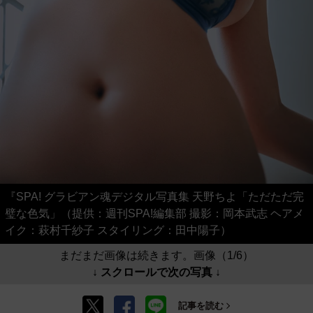
『SPA! グラビアン魂デジタル写真集 天野ちよ「ただただ完
璧な色気」（提供：週刊SPA!編集部 撮影：岡本武志 ヘアメ
イク：萩村千紗子 スタイリング：田中陽子）
まだまだ画像は続きます。画像（1/6）
↓ スクロールで次の写真 ↓
記事を読む