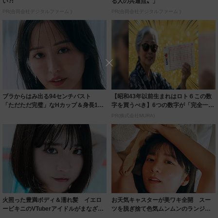
い?!
る人の共通点〟」
PR(合同会社デジタルファーム )
PR(合同会社デジタルファーム )
ブラからはみ出る94センチバスト
【昭和43年以前生まれはロト６この数
「ただただ完璧」なHカップ＆身長169
字を買うべき】6つの数字が「完全一
センチ ...
致」する方...
PR(株式会社MURA)
火照った豊満ボディ＆濡れ髪 イエロ
お天気キャスターが美ワキ全開 スー
ービキニのVTuberアイドルがまなざし
ツを脱ぎ捨て色気ムンムンのランジェ
だけで...
リー姿 知的...