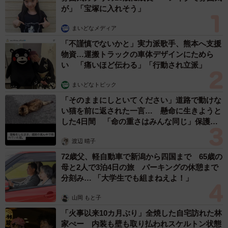
が」「宝塚に入れそう」
まいどなメディア
「不謹慎でないかと」実力派歌手、熊本へ支援
物資…運搬トラックの車体デザインにためら
い 「痛いほど伝わる」「行動され立派」
まいどなトピック
「そのままにしといてください」道路で動けな
い猫を前に返された一言… 懸命に生きようと
した4日間 「命の重さはみんな同じ」保護団
体代表の訴え
渡辺 晴子
72歳父、軽自動車で新潟から四国まで 65歳の
母と2人で3泊4日の旅 パーキングの休憩まで
分刻み… 「大学生でも組まねえよ！」
山岡 もと子
「火事以来10カ月ぶり」全焼した自宅訪れた林
家ぺー 内装も壁も取り払われスケルトン状態