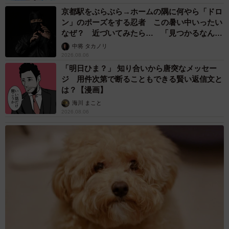
京都駅をぶらぶら→ホームの隅に何やら「ドロ
ン」のポーズをする忍者 この暑い中いったい
なぜ？ 近づいてみたら… 「見つかるなんて
未熟」
中将 タカノリ
2026.08.06
「明日ひま？」 知り合いから唐突なメッセー
ジ 用件次第で断ることもできる賢い返信文と
は？【漫画】
海川 まこと
2026.08.06