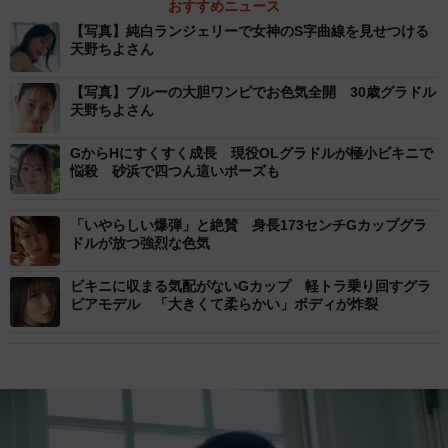
おすすめニュース
【写真】純白ランジェリーで女神のS字曲線を見せつける
天野ちよさん
【写真】ブルーの大胆ワンピでお色気全開 30歳グラドル
天野ちよさん
GからHにすくすく成長 現役OLグラドルが極小ビキニで
悩殺 砂浜で四つん這いポーズも
「いやらしい爆弾」と絶賛 身長173センチGカップグラ
ドルが放つ強烈な色気
ビキニに収まる気配がないGカップ 軽トラ乗り回すグラ
ビアモデル 「大きくて柔らかい」ボディが炸裂