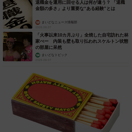
退職金を運用に回せる人は何が違う？ 「退職
金額の多さ」より重要な“ある経験”とは
まいどなニュース情報部
2026.08.07
「火事以来10カ月ぶり」全焼した自宅訪れた林
家ぺー 内装も壁も取り払われスケルトン状態
の部屋に呆然
まいどなトピック
2026.08.07