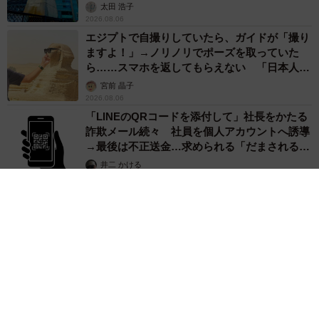
太田 浩子
2026.08.06
エジプトで自撮りしていたら、ガイドが「撮り
ますよ！」→ノリノリでポーズを取っていた
ら……スマホを返してもらえない 「日本人は
カモ代表かも」「私は6時間で3万円払った」
宮前 晶子
2026.08.06
「LINEのQRコードを添付して」社長をかたる
詐欺メール続々 社員を個人アカウントへ誘導
→最後は不正送金…求められる「だまされる前
提」の対策
井二 かける
2026.08.06