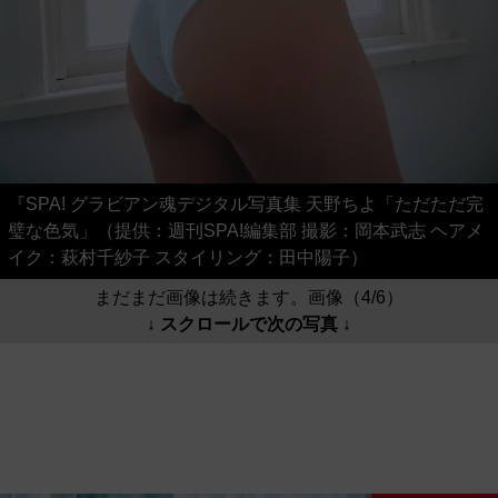
『SPA! グラビアン魂デジタル写真集 天野ちよ「ただただ完
璧な色気」（提供：週刊SPA!編集部 撮影：岡本武志 ヘアメ
イク：萩村千紗子 スタイリング：田中陽子）
まだまだ画像は続きます。画像（4/6）
↓ スクロールで次の写真 ↓