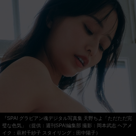
『SPA! グラビアン魂デジタル写真集 天野ちよ「ただただ完
璧な色気」（提供：週刊SPA!編集部 撮影：岡本武志 ヘアメ
イク：萩村千紗子 スタイリング：田中陽子）