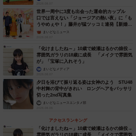
2026.08.07
世界一周中に3度も出会った運命的カップル
口では言えない「ジョージアの熱い夜」に「も
うやめぇや！」藤井が猛ツッコミ連発【新婚さ
ん】
まいどなニュース
2026.08.07
「化けましたね～」10歳で綾瀬はるかの娘役→
雰囲気ガラリの18歳に成長 「メイクで雰囲気
が」「宝塚に入れそう」
まいどなメディア
2026.08.07
夕日を浴びて振り返る姿は女神のよう STU48
中村舞の背中がきれい ロングヘアをバッサリ
切った2nd写真集
まいどなニュースエンタメ部
2026.08.06
アクセスランキング
「化けましたね～」10歳で綾瀬はるかの娘役→
雰囲気ガラリの18歳に成長 「メイクで雰囲気