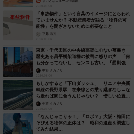
まいどなニュース情報部
2026.08.06
「事故物件」という言葉のイメージにとらわれ
ていませんか？ 不動産業者が語る「物件の可
能性」を閉ざさないために必要なこと
平藤 清刀
2026.08.06
東京・千代田区の中央線高架に心ない落書き
歴史ある昌平橋架道橋の被害に怒りの声 「何
も分かってないし、センスも古い」「罰則強化
して」
中将 タカノリ
2026.08.06
もしかすると「下山ダッシュ」 リニア中央新
幹線の長野県駅 在来線との乗り継ぎなし→な
ら走れば間に合うんじゃない？ 惜しい位置関
係が反響
中将 タカノリ
2026.08.06
「なんじゃこりゃ！」「ロボ？」大阪・梅田に
そびえる物体の正体は？ 昭和の遺産を調査し
てみた結果…