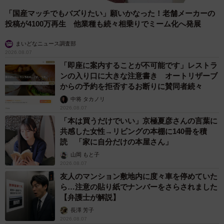
「国産マッチでもバズりたい」願いかなった！老舗メーカーの
投稿が4100万再生 他業種も続々相乗りでミーム化へ発展
まいどなニュース調査部
2026.08.07
「即座に案内することが不可能です」レストラ
ンの入り口に大きな注意書き オートリザーブ
からの予約を拒否するお断りに賛同者続々
中将 タカノリ
2026.08.07
「本は買うだけでいい」京極夏彦さんの言葉に
共感した女性→リビングの本棚に140冊を積
読 「家に自分だけの本屋さん」
山岡 もと子
2026.08.07
友人のマンション敷地内に度々車を停めていた
ら…注意の貼り紙でナンバーをさらされました
【弁護士が解説】
長澤 芳子
2026.08.07