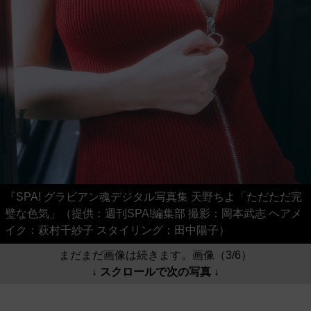
『SPA! グラビアン魂デジタル写真集 天野ちよ「ただただ完
璧な色気」（提供：週刊SPA!編集部 撮影：岡本武志 ヘアメ
イク：萩村千紗子 スタイリング：田中陽子）
まだまだ画像は続きます。画像（3/6）
↓ スクロールで次の写真 ↓