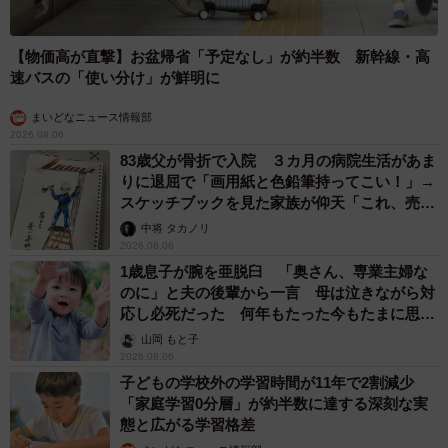
【物価高が直撃】お盆帰省「予定なし」が約半数 新幹線・高
速バスの「使い分け」が鮮明に
まいどなニュース情報部
2026.08.06
83歳父が骨折で入院 ３カ月の病院生活があま
りに退屈で「画用紙と色鉛筆持ってこい！」→
スケッチブックを見た家族が仰天「これ、売れ
ますよ…」
中将 タカノリ
2026.08.06
1歳息子が腕を亜脱臼 「奥さん、専業主婦な
のに」と夫の後輩から一言 母は泣きながら対
応し必死だった 何年もたった今もたまに思い
出し…
山岡 もと子
2026.08.06
子どもの学校外の学習時間が11年で2割減少
「家庭学習0分層」が約半数に達する深刻な実
態と広がる学習格差