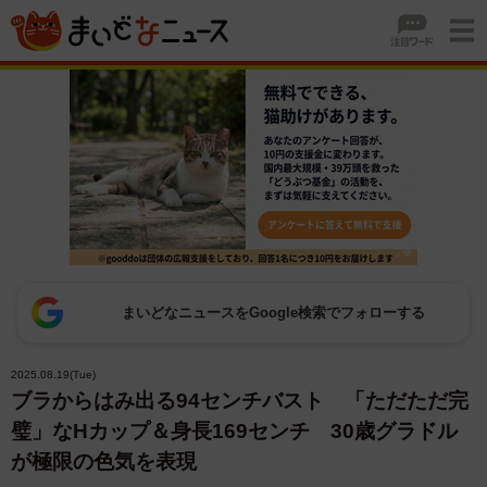
まいどなニュースをGoogle検索でフォローする
2025.08.19(Tue)
ブラからはみ出る94センチバスト 「ただただ完
璧」なHカップ＆身長169センチ 30歳グラドル
が極限の色気を表現