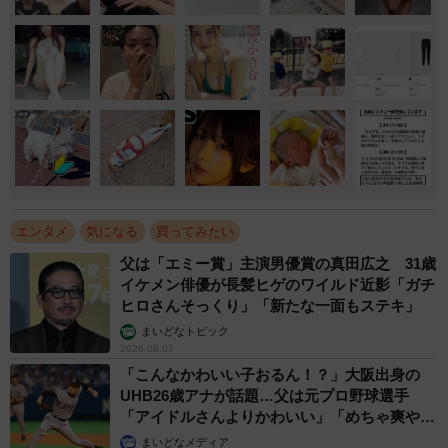
エンタメ
気になる
買ってみたい
父は「エミー賞」主演男優賞の真田広之 31歳
イケメン俳優が長髪ヒゲのワイルド近影「ガチ
ヒロさんそっくり」「新たな一面もステキ」
まいどなトピック
2026.08.07
「こんなかわいい子おるん！？」大阪出身の
UHB26歳アナが話題…父は元プロ野球選手
「アイドルさんよりかわいい」「めちゃ爽や
か」
まいどなメディア