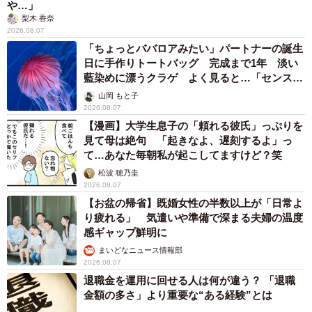
「火事以来10カ月ぶり」全焼した自宅訪れた林
家ぺー 内装も壁も取り払われスケルトン状態
の部屋に呆然
まいどなトピック
2026.08.07
「国産マッチでもバズりたい」願いかなった！
老舗メーカーの投稿が4100万再生 他業種も
続々相乗りでミーム化へ発展
まいどなニュース調査部
2026.08.07
「即座に案内することが不可能です」レストラ
ンの入り口に大きな注意書き オートリザーブ
からの予約を拒否するお断りに賛同者続々
中将 タカノリ
2026.08.07
「本は買うだけでいい」京極夏彦さんの言葉に
共感した女性→リビングの本棚に140冊を積
読 「家に自分だけの本屋さん」
山岡 もと子
2026.08.07