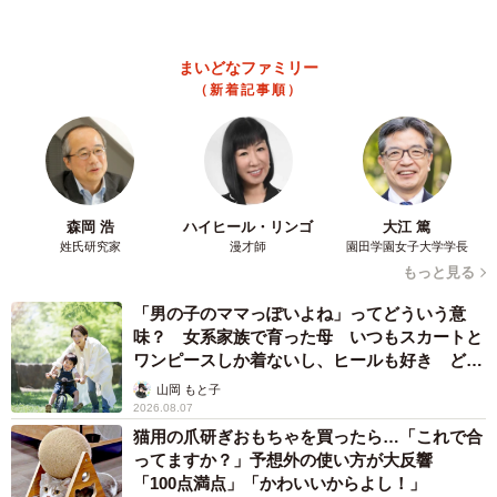
2歳半の長男と生後2カ月の次男の母 母子手帳
2冊をイラストでいっぱいに 見る人を楽しま
せる家族ストーリーに「かわいすぎる！」
山岡 もと子
2026.08.07
猫2匹が段ボール箱の取り合いで「ポコスカ猫パンチ」の応酬
その後の心温まる結末に「愛～！」「おばちゃん泣きそう
や…」
梨木 香奈
2026.08.07