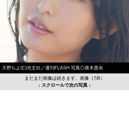
天野ちよ(C)光文社／週刊FLASH 写真◎唐木貴央
まだまだ画像は続きます。画像（7/8）
↓ スクロールで次の写真 ↓