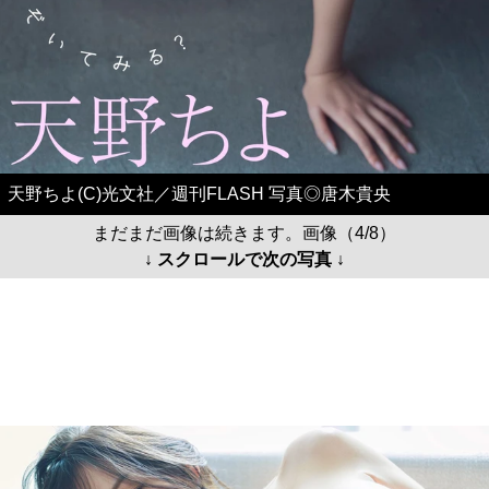
天野ちよ(C)光文社／週刊FLASH 写真◎唐木貴央
まだまだ画像は続きます。画像（4/8）
↓ スクロールで次の写真 ↓