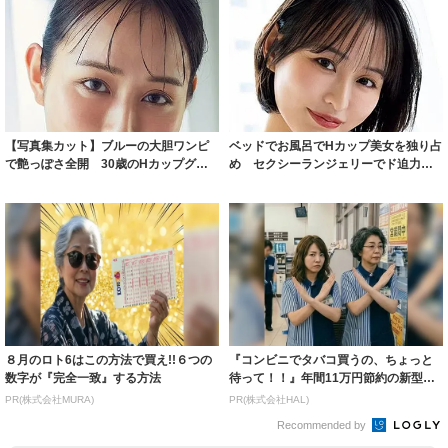
【写真集カット】ブルーの大胆ワンピ
ベッドでお風呂でHカップ美女を独り占
で艶っぽさ全開 30歳のHカップグラ
め セクシーランジェリーでド迫力ボ
ドル天野ち...
ディ見せつ...
８月のロト6はこの方法で買え!!６つの
『コンビニでタバコ買うの、ちょっと
数字が『完全一致』する方法
待って！！』年間11万円節約の新型タ
バコ
PR(株式会社MURA)
PR(株式会社HAL)
Recommended by