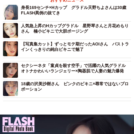
身長169センチ×Hカップ グラドル天野ちよさんは30歳
FLASH異例の抜てき
人気急上昇のHカップグラドル 星野琴さんと月花めもり
さん 極小ビキニで大胆ポージング
【写真集カット】ずっとモテ期だったAOIさん バストラ
インくっきりの純白ビキニで魅了
セクシーネタ「童貞を殺す空手」で活躍の人気グラドル
オトナかわいいランジェリー×陶器肌で人妻の魅力爆発
18歳の沢美沙樹さん ピンクのビキニ×尋常ではないプロ
ポーション