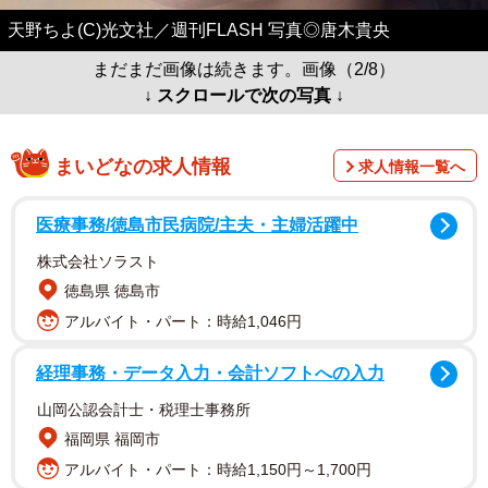
天野ちよ(C)光文社／週刊FLASH 写真◎唐木貴央
まだまだ画像は続きます。画像（2/8）
↓ スクロールで次の写真 ↓
まいどなの求人情報
求人情報一覧へ
医療事務/徳島市民病院/主夫・主婦活躍中
株式会社ソラスト
徳島県 徳島市
アルバイト・パート：時給1,046円
経理事務・データ入力・会計ソフトへの入力
山岡公認会計士・税理士事務所
福岡県 福岡市
アルバイト・パート：時給1,150円～1,700円