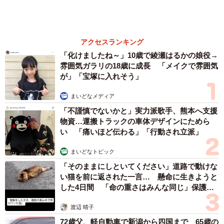
山岡 もと子
「火事以来10カ月ぶり」全焼した自宅訪れた林
家ぺー 内装も壁も取り払われスケルトン状態
の部屋に呆然
まいどなトピック
６位以降を見る