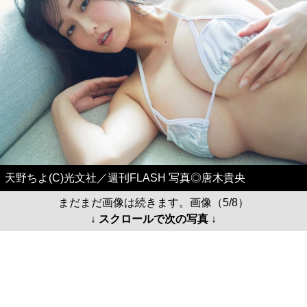
天野ちよ(C)光文社／週刊FLASH 写真◎唐木貴央
まだまだ画像は続きます。画像（5/8）
↓ スクロールで次の写真 ↓