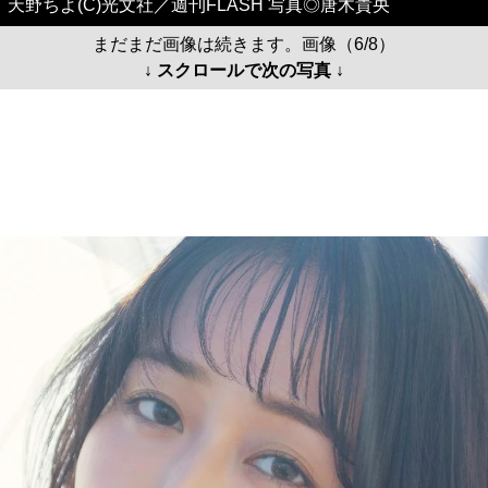
天野ちよ(C)光文社／週刊FLASH 写真◎唐木貴央
まだまだ画像は続きます。画像（6/8）
↓ スクロールで次の写真 ↓