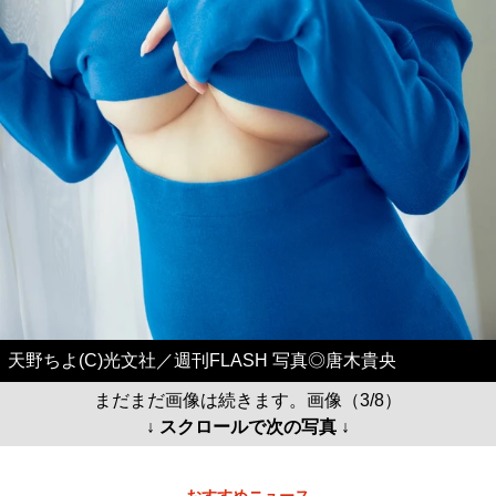
天野ちよ(C)光文社／週刊FLASH 写真◎唐木貴央
まだまだ画像は続きます。画像（3/8）
↓ スクロールで次の写真 ↓
おすすめニュース