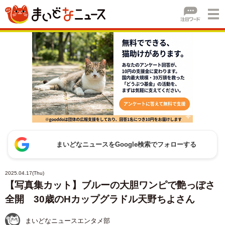
まいどなニュースをGoogle検索でフォローする
2025.04.17(Thu)
【写真集カット】ブルーの大胆ワンピで艶っぽさ
全開 30歳のHカップグラドル天野ちよさん
まいどなニュースエンタメ部