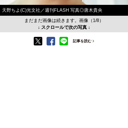
天野ちよ(C)光文社／週刊FLASH 写真◎唐木貴央
まだまだ画像は続きます。画像（1/8）
↓ スクロールで次の写真 ↓
記事を読む