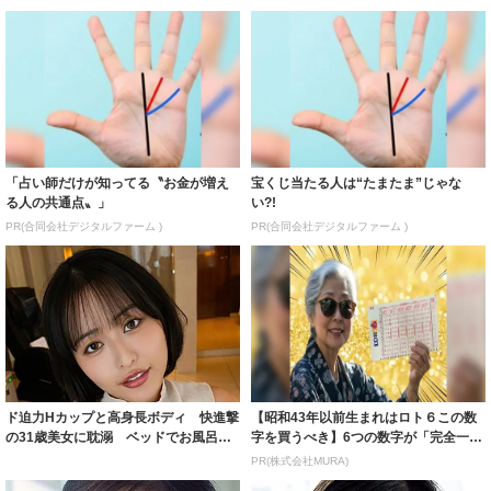
「占い師だけが知ってる〝お金が増え
宝くじ当たる人は“たまたま”じゃな
る人の共通点〟」
い?!
PR(合同会社デジタルファーム )
PR(合同会社デジタルファーム )
ド迫力Hカップと高身長ボディ 快進撃
【昭和43年以前生まれはロト６この数
の31歳美女に耽溺 ベッドでお風呂で
字を買うべき】6つの数字が「完全一
女神と過...
致」する方...
PR(株式会社MURA)