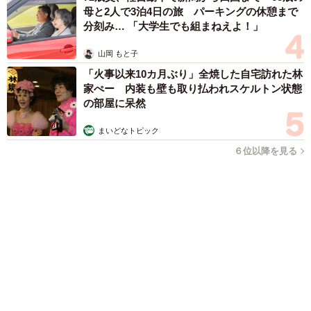
まいどなファミリー
（新着記事順）
森岡 浩
ハイヒール・リンゴ
大江 篤
姓氏研究家
漫才師
園田学園女子大学学長
もっと見る
「男の子のママっぽいよね」ってどういう意
味？ 女系家族で育った母 いつもスカートと
ワンピースしか着ないし、ヒールも好き どの
へんが…
山岡 もと子
2026.08.07
猫用の爪研ぎおもちゃを買ったら…「これで合
ってますか？」予想外の使い方が大反響
「100点満点」「かわいいからよし！」
梨木 香奈
2026.08.07