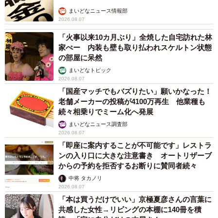
友人のマンション敷地内に度々車を停めていた
ら…注意の貼り紙でナンバーをさらされました
【弁護士が解説】
長澤 芳子
2026.08.07
愛車は総走行距離17万キロのホンダレジェンド 「どなたか欲
しい方が居たら」 大御所漫才師が譲渡の意向
まいどなトピック