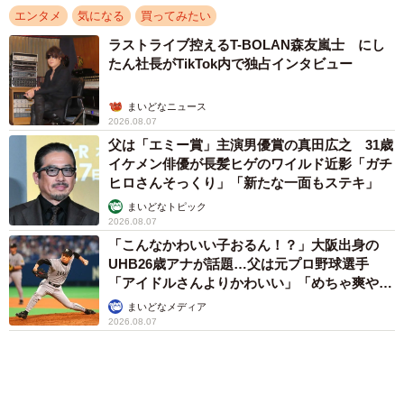
口では言えない「ジョージアの熱い夜」に「も
うやめぇや！」藤井が猛ツッコミ連発【新婚さ
ん】
まいどなニュース
2026.08.07
「化けましたね～」10歳で綾瀬はるかの娘役→
雰囲気ガラリの18歳に成長 「メイクで雰囲気
が」「宝塚に入れそう」
まいどなメディア
2026.08.07