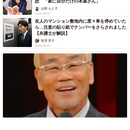
2026.08.06
【漫画】「高い家賃を払えるのに、まだ欲し
い？」高級レジデンスの七夕飾り、書かれた願
い事にびっくり 人の欲には終わりがないのか
松波 穂乃圭
2026.08.06
大河出演の39歳俳優 真夏の海で赤銅色の肉体
美を連投 「バッキバキだな」「ばり渋いで
す」
まいどなトピック
2026.08.06
「人生こそがバラエティー」 マレーシア移住
を報告した菊地亜美 子どもの教育考え「小学
校へ入学するこのタイミングで挑戦」
まいどなトピック
2026.08.06
京都駅をぶらぶら→ホームの隅に何やら「ドロ
ン」のポーズをする忍者 この暑い中いったい
なぜ？ 近づいてみたら… 「見つかるなんて
未熟」
中将 タカノリ