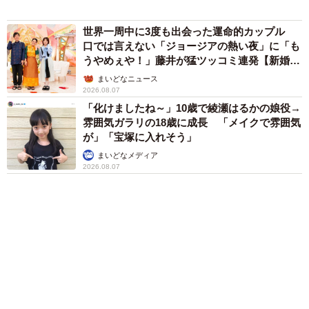
アクセスランキング
「化けましたね～」10歳で綾瀬はるかの娘役→
雰囲気ガラリの18歳に成長 「メイクで雰囲気
が」「宝塚に入れそう」
まいどなメディア
「不謹慎でないかと」実力派歌手、熊本へ支援
物資…運搬トラックの車体デザインにためら
い 「痛いほど伝わる」「行動され立派」
まいどなトピック
「そのままにしといてください」道路で動けな
い猫を前に返された一言… 懸命に生きようと
した4日間 「命の重さはみんな同じ」保護団
体代表の訴え
渡辺 晴子
72歳父、軽自動車で新潟から四国まで 65歳の
母と2人で3泊4日の旅 パーキングの休憩まで
分刻み… 「大学生でも組まねえよ！」