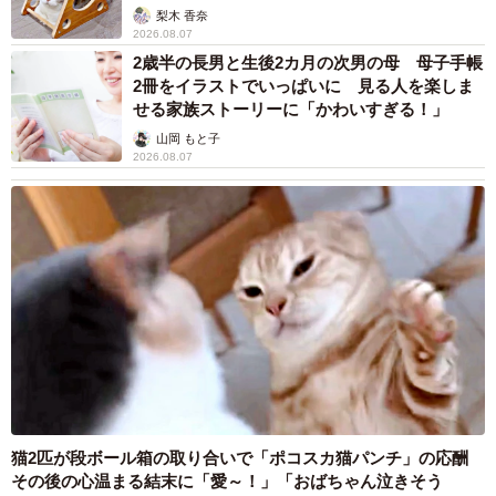
「ちょっとババロアみたい」パートナーの誕生
日に手作りトートバッグ 完成まで1年 淡い
藍染めに漂うクラゲ よく見ると…「センスす
ごい」
山岡 もと子
2026.08.07
【漫画】大学生息子の「頼れる彼氏」っぷりを
見て母は絶句 「起きなよ、遅刻するよ」っ
て…あなた毎朝私が起こしてますけど？笑
松波 穂乃圭
2026.08.07
【お盆の帰省】既婚女性の半数以上が「日常よ
り疲れる」 気遣いや準備で深まる夫婦の温度
感ギャップ鮮明に
まいどなニュース情報部
2026.08.07
退職金を運用に回せる人は何が違う？ 「退職
金額の多さ」より重要な“ある経験”とは
まいどなニュース情報部
2026.08.07