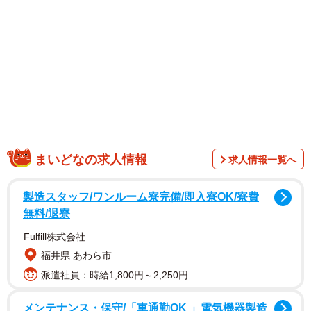
1/2
大津市は４月からさまざまなカスハラ対策を導入し、来庁者が多い戸籍
まいどなの求人情報
求人情報一覧へ
住民課にはポスターを掲示している（同市役所）
製造スタッフ/ワンルーム寮完備/即入寮OK/寮費
無料/退寮
Fulfill株式会社
福井県 あわら市
派遣社員：時給1,800円～2,250円
メンテナンス・保守/「車通勤OK 」電気機器製造