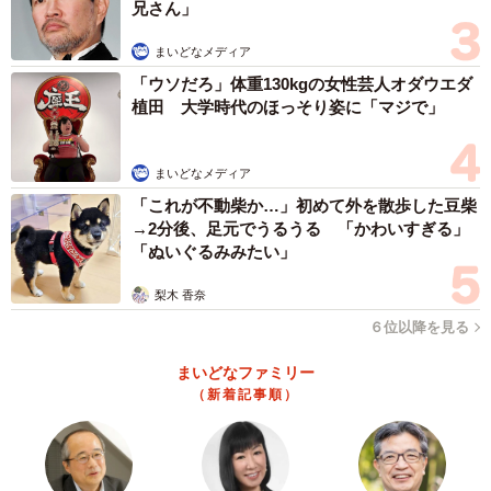
兄さん」
まいどなメディア
「ウソだろ」体重130kgの女性芸人オダウエダ
植田 大学時代のほっそり姿に「マジで」
まいどなメディア
「これが不動柴か…」初めて外を散歩した豆柴
→2分後、足元でうるうる 「かわいすぎる」
「ぬいぐるみみたい」
梨木 香奈
６位以降を見る
まいどなファミリー
（新着記事順）