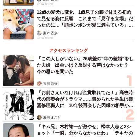
2026.08.08
東京都での勤務経験がある「職場のハラスメント研究
12歳の愛犬に変化 1歳息子の膝で甘える初め
所」の金子雅臣代表理事は「基本的に住民は困りごとを解
て見せる姿に反響 これまで「見守る立場」だ
決するために役所に行く。税金で運営されていることもあ
ったのに…「頭ポンポンが愛に満ちている」
り、きちんと答えるべきという期待が裏切られるといら立
「尊…」
梨木 香奈
2026.08.08
ちが生じやすい」と指摘。「法律や規則に従う公務員側も
木で鼻をくくったような回答ではなく、代替策を示すなど
アクセスランキング
接遇を大事にしてほしい。トラブルがあれば民間企業のよ
「この人しかいない」26歳差の“年の差婚”をし
た夫婦 出会いは？反対する声はなかった？
うに上司が積極的に窓口に出るなど組織的に対応すること
今の思いを聞いた
が重要だ」と話す。
古川 諭香
「お前さえいなければ金賞取れてた！」高校時
代の演奏会がトラウマ……責められた学生は楽
器修理職人に 10年後再会した因縁の相手から
思わぬ申し出【漫画】
海川 まこと
「キム兄」木村祐一が激やせ、松本人志と2シ
ョット「一瞬、分からなかったわ」「テキヤの