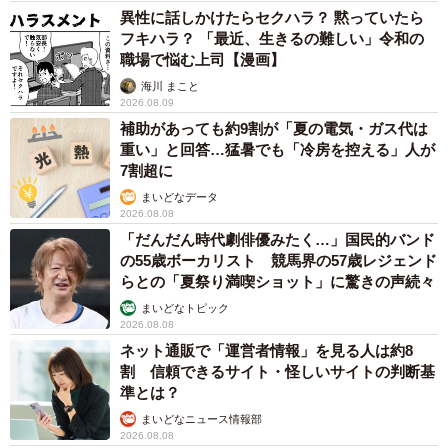
異性に話しかけたらセクハラ？ 黙っていたら
フキハラ？ 「最近、生きるの難しい」令和の
職場で悩む上司【漫画】
海川 まこと
2026.08.09
補助があっても約9割が「夏の電気・ガス代は
重い」と回答…猛暑でも「冷房を控える」人が
7割超に
まいどなデータ
2026.08.08
「だんだん時代劇俳優みたく…」国民的バンド
の55歳ボーカリスト 競馬界の57歳レジェンド
らとの「夏祭り満喫ショット」に驚きの声続々
まいどなトピック
2026.08.08
ネット通販で「運営者情報」を見る人は約8
割 信頼できるサイト・怪しいサイトの判断基
準とは？
まいどなニュース情報部
2026.08.08