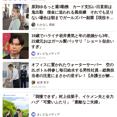
原則ゆるっと週3勤務 カード支払い日直前は
鬼出勤 借金に追われる風俗嬢 それでも足り
ない場合は朝までガールズバー副業【現役キャ
ストに取材】
たかなし 亜妖
2026.08.08
19歳でハライチ岩井勇気と年の差婚から3年、
22歳元おはガール髪バッサリ「ショート似合い
すぎ」
まいどなメディア
2026.08.08
オフィスに置かれたウォーターサーバー 空の
2Lボトル持参し毎日給水する男性社員→総務担
当者の注意にまさかの逆ギレ！【弁護士が解
説】
長澤 芳子
2026.08.08
「我慢できず」村上佳菜子、イケメン夫と全力
ハグ「可愛いふたり」「素敵なご夫婦」
まいどなメディア