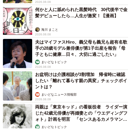
2026.08.08
何かと人に舐められた黒髪時代 30代後半で金
髪デビューしたら…人生が激変！【漫画】
海川 まこと
2026.08.08
夫はマイファスHiro、義父母も義兄も超有名歌
手の28歳モデル兼俳優が第1子出産を報告「母
子ともに健康…日々、大切に過ごしたい」
まいどなトピック
2026.08.08
お盆明けは介護相談が3割増加 帰省時に確認
したい「離れて暮らす親の異変」チェックポイ
ントは？
まいどなニュース情報部
2026.08.08
両親は「東京キッド」の看板役者 ライダー演
じた42歳元俳優が再婚妻との「ウエディングフ
ォト」計画を明言 「センスあるカメラマン求
む」
まいどなトピック