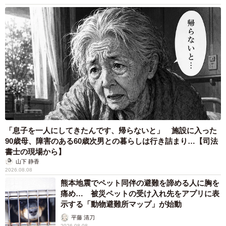
「息子を一人にしてきたんです、帰らないと」 施設に入った
90歳母、障害のある60歳次男との暮らしは行き詰まり…【司法
書士の現場から】
山下 静香
2026.08.08
熊本地震でペット同伴の避難を諦める人に胸を
痛め… 被災ペットの受け入れ先をアプリに表
示する「動物避難所マップ」が始動
平藤 清刀
2026.08.08