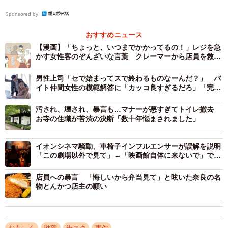
ネーム表記を止め、名字のみをひらがなとローマ字で示し
Sponsored by
ている。
おすすめニュース
【漫画】「ちょっと、いつまでかかってるの！」レジを急
名札については甲賀市や東近江市、多賀町を除く各市町
かす女性客のぞんざいな言葉 クレーマーから店員を救う
でフルネーム表記を止めている。東近江市の担当者も「状
ためだった
況によっては名札を外して対応するよう周知している」。
男性上司「セで始まってスで終わるものなーんだ？」 バ
イト仲間女性の模範解答に「カッコ良すぎるだろ」「完璧
栗東市は昨年に各課の入り口に掲示する職員の座席表も廃
な返し！」
止した。
汚され、壊され、暴言も…マナーが悪すぎてトイレ撤去
お寺の住職が苦渋の決断「数十年悩まされました」
イオンシネマ騒動、車椅子インフルエンサーが誤解を説明
「この劇場以外で見て」→「映画館自体に来ないで」では
ない
店員への暴言 「悔しいから弁当見て」と呟いた奈良の名
物とんかつ店主の願い