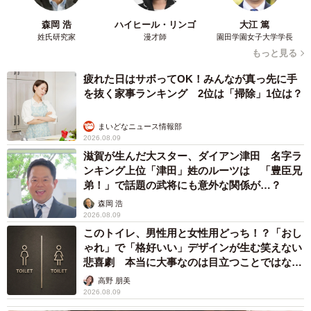
森岡 浩
ハイヒール・リンゴ
大江 篤
姓氏研究家
漫才師
園田学園女子大学学長
もっと見る
疲れた日はサボってOK！みんなが真っ先に手
を抜く家事ランキング 2位は「掃除」1位は？
まいどなニュース情報部
2026.08.09
滋賀が生んだ大スター、ダイアン津田 名字ラ
ンキング上位「津田」姓のルーツは 「豊臣兄
弟！」で話題の武将にも意外な関係が…？
森岡 浩
2026.08.09
このトイレ、男性用と女性用どっち！？「おし
ゃれ」で「格好いい」デザインが生む笑えない
悲喜劇 本当に大事なのは目立つことではな
く…
高野 朋美
2026.08.09