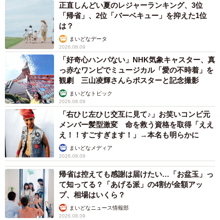
正直しんどい夏のレジャーランキング、3位
「帰省」、2位「バーベキュー」を抑えた1位
は？
まいどなデータ
2026.08.09
「好奇心ハンパない」NHK気象キャスター、真
っ赤なワンピでミュージカル「愛の不時着」を
観劇 三山凌輝さんらポスターと記念撮影
まいどなトピック
2026.08.09
「右ひじ左ひじ交互に見て♪」お笑いコンビ元
メンバー髪型激変 命を救う資格を取得「ええ
え！！すごすぎます！」→本名も明らかに
まいどなメディア
2026.08.09
帰省は控えても感謝は届けたい…「お盆玉」っ
て知ってる？「あげる派」の4割が金額アッ
プ、相場はいくら？
まいどなニュース情報部
2026.08.09