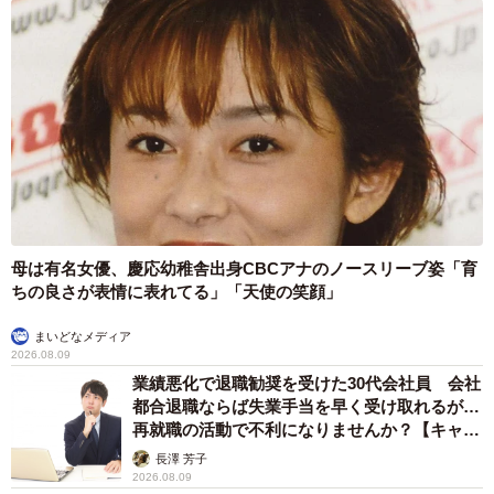
母は有名女優、慶応幼稚舎出身CBCアナのノースリーブ姿「育
ちの良さが表情に表れてる」「天使の笑顔」
まいどなメディア
2026.08.09
業績悪化で退職勧奨を受けた30代会社員 会社
都合退職ならば失業手当を早く受け取れるが…
再就職の活動で不利になりませんか？【キャリ
アカウンセラーが解説】
長澤 芳子
2026.08.09