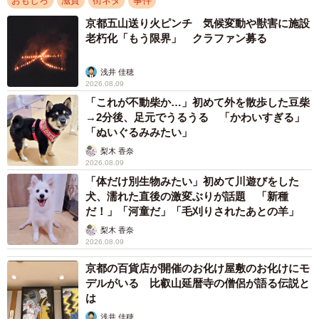
おもしろ
滋賀
街ネタ
事件
京都五山送り火ピンチ 気候変動や獣害に施設
老朽化「もう限界」 クラファン募る
2/2
滋賀県は昨年度から刺股の配備を本格化させ、今月には職員を対象に使
浅井 佳穂
い方の講習会が開かれた（５月１９日、県庁）
2026.08.09
「これが不動柴か…」初めて外を散歩した豆柴
→2分後、足元でうるうる 「かわいすぎる」
激しい暴力行為に対応するため、滋賀県は昨年度から刺
「ぬいぐるみみたい」
股の配備に力を入れ、5月19日には職員が使い方を学んだ。
梨木 香奈
高島市も県警と連携し、刺股の講習会を実施。米原市は
2026.08.09
2023年に不当要求行為等対策条例を制定、滋賀弁護士会と
「体だけ別生物みたい」初めて川遊びをした
犬、濡れた直後の激変ぶりが話題 「新種
協定を結ぶなど態勢を強化している。
だ！」「河童だ」「毛刈りされたあとの羊」
梨木 香奈
総務省が全国388自治体の職員を対象に昨年行った調査に
2026.08.09
よると、過去3年でカスハラを経験した割合は35・0％。厚
京都の百貨店が開催のお化け屋敷のお化けにモ
生労働省が昨年公表した民間企業対象の調査結果の10・8％
デルがいる 比叡山延暦寺の僧侶が語る伝説と
を大幅に上回った。
は
浅井 佳穂