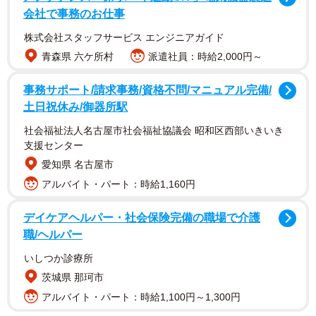
会社で事務のお仕事
株式会社スタッフサービス エンジニアガイド
青森県 六ケ所村
派遣社員：時給2,000円～
同市によると、職員アンケートでカスハラ経験者は6割
事務サポート/請求事務/資格不問/マニュアル完備/
超。人事課職員支援室の仲野全彦室長は「想定より多かっ
土日祝休み/御器所駅
た。カスハラによって心身が疲弊して休職につながりかね
社会福祉法人名古屋市社会福祉協議会 昭和区西部いきいき
ず、まずは職員も市民も意識付けができれば」と話す。
支援センター
愛知県 名古屋市
市のハラスメント防止の指針にカスハラの定義を追記。
アルバイト・パート：時給1,160円
対応マニュアルも作り「基本は1人で対応しない」「事実確
認せず要求を認めたり謝罪したりすることは避ける」など
デイケアヘルパー・社会保険完備の職場で介護
とした。
職/ヘルパー
いしつか診療所
交流サイト（SNS）でさらされる恐れがあることから、
茨城県 那珂市
庁舎管理規則に承認なしの撮影や録音を禁じる項目を追
アルバイト・パート：時給1,100円～1,300円
加。職員の名札から顔写真を削除するとともに氏名のフル