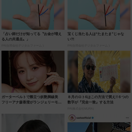
「占い師だけが知ってる〝お金が増え
宝くじ当たる人は“たまたま”じゃな
る人の共通点〟」
い?!
PR(合同会社デジタルファーム )
PR(合同会社デジタルファーム )
ガーターベルトで際立つ妖艶脚線美
８月のロト6はこの方法で買え!!６つの
フリーアナ森香澄がランジェリーモデ
数字が『完全一致』する方法
ルに ｢PE...
PR(株式会社MURA)