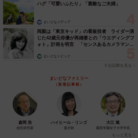
ハグ「可愛いふたり」「素敵なご夫婦」
まいどなメディア
両親は「東京キッド」の看板役者 ライダー演
じた42歳元俳優が再婚妻との「ウエディングフ
ォト」計画を明言 「センスあるカメラマン求
む」
まいどなトピック
６位以降を見る
まいどなファミリー
（新着記事順）
森岡 浩
ハイヒール・リンゴ
大江 篤
姓氏研究家
漫才師
園田学園女子大学学長
もっと見る