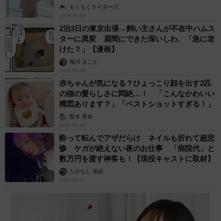
説】
もくもくライターズ
2026.08.08
2泊3日の東京出張→飼い主さんが不在中ハムス
ターに異変 眉間にできた深いしわ、「急に老
けた？」【漫画】
海川 まこと
2026.08.08
赤ちゃんが気になる？ひょっこり顔を出す2匹
の猫の愛らしさに悶絶…！ 「こんなかわいい
構図あります？」「ベストショットすぎる！」
梨木 香奈
2026.08.08
酔って転んでアザだらけ ネイルも折れて超悲
惨 ケガが絶えない夜のお仕事 「病院代」と
数万円を渡す神客も！【現役キャストに取材】
たかなし 亜妖
2026.08.07