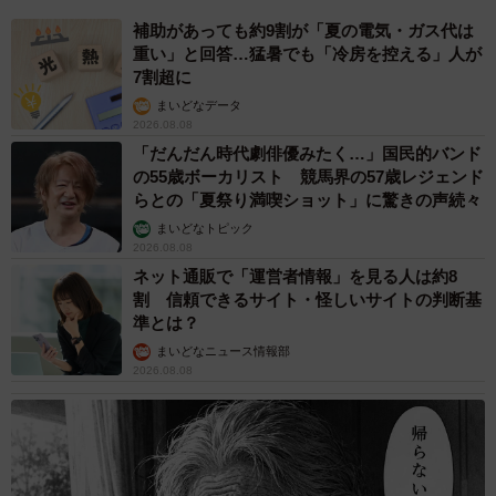
補助があっても約9割が「夏の電気・ガス代は
重い」と回答…猛暑でも「冷房を控える」人が
7割超に
まいどなデータ
2026.08.08
「だんだん時代劇俳優みたく…」国民的バンド
の55歳ボーカリスト 競馬界の57歳レジェンド
らとの「夏祭り満喫ショット」に驚きの声続々
まいどなトピック
2026.08.08
ネット通販で「運営者情報」を見る人は約8
割 信頼できるサイト・怪しいサイトの判断基
準とは？
まいどなニュース情報部
2026.08.08