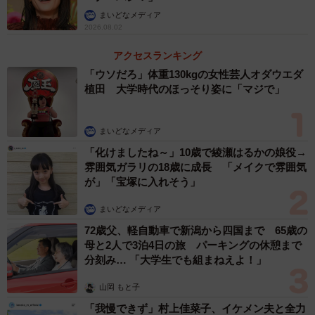
まいどなメディア
2026.08.02
アクセスランキング
「ウソだろ」体重130kgの女性芸人オダウエダ
植田 大学時代のほっそり姿に「マジで」
まいどなメディア
「化けましたね～」10歳で綾瀬はるかの娘役→
雰囲気ガラリの18歳に成長 「メイクで雰囲気
が」「宝塚に入れそう」
まいどなメディア
72歳父、軽自動車で新潟から四国まで 65歳の
母と2人で3泊4日の旅 パーキングの休憩まで
分刻み… 「大学生でも組まねえよ！」
山岡 もと子
「我慢できず」村上佳菜子、イケメン夫と全力