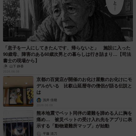
「息子を一人にしてきたんです、帰らないと」 施設に入った
90歳母、障害のある60歳次男との暮らしは行き詰まり…【司法
書士の現場から】
山下 静香
2026.08.08
京都の百貨店が開催のお化け屋敷のお化けにモ
デルがいる 比叡山延暦寺の僧侶が語る伝説と
は
浅井 佳穂
2026.08.08
熊本地震でペット同伴の避難を諦める人に胸を
痛め… 被災ペットの受け入れ先をアプリに表
示する「動物避難所マップ」が始動
平藤 清刀