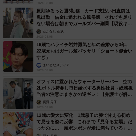
2026.08.08
原則ゆるっと週3勤務 カード支払い日直前は
鬼出勤 借金に追われる風俗嬢 それでも足り
ない場合は朝までガールズバー副業【現役キャ
ストに取材】
たかなし 亜妖
2026.08.08
19歳でハライチ岩井勇気と年の差婚から3年、
22歳元おはガール髪バッサリ「ショート似合い
すぎ」
まいどなメディア
2026.08.08
オフィスに置かれたウォーターサーバー 空の
2Lボトル持参し毎日給水する男性社員→総務担
当者の注意にまさかの逆ギレ！【弁護士が解
説】
長澤 芳子
2026.08.08
12歳の愛犬に変化 1歳息子の膝で甘える初め
て見せる姿に反響 これまで「見守る立場」だ
ったのに…「頭ポンポンが愛に満ちている」
「尊…」
梨木 香奈