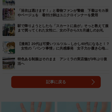
「浴衣は透けます！」と着物ファンが警鐘 下着はモカ茶
やベージュを 着付け師はユニクロインナーを愛用
駅で降りようとしたら「スカートに血が」そっと教えて服
まで買ってくれた女性に、女の子から3カ月越しのお礼
【漫画】20代は可愛いツルツル→しかし40代になると！？
女性の「パンツ事情」に共感爆発 女子力か履き心地
か…揺れる心
特色ある制服はそのまま アンミラの実店舗が3年ぶり復
活へ
記事に戻る