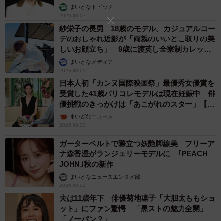
まいどなトピック
2026.08.07
紗栄子の長男 18歳のモデル、カジュアルコー
デのおしゃれ近影が「両親のいいとこ取りの美
しいお顔立ち」 9歳に渡英し全寮制カレッジ
で学ぶ
まいどなメディア
2026.08.05
日本人初「カンヌ国際映画祭」最優秀女優賞を
受賞した41歳パリコレモデルは現在妊娠中 俳
優挑戦のきっかけは「あこがれのスター」【徹
子の部屋】
まいどなニュース
2026.08.03
ガーターベルトで際立つ妖艶脚線美 フリーア
ナ森香澄がランジェリーモデルに ｢PEACH
JOHN｣秋の新作
まいどなニュースエンタメ部
2026.08.02
夫は11歳年下 俳優菊地凛子「大胆太ももショ
ット」にファン驚愕 「黒ストの魅力全開」
「ノーパン？」