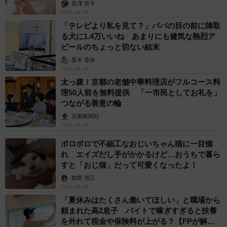
解説】
長澤 芳子
2026.08.08
「テレビより私を見て？」パパの目の前に陣取
る犬に1.4万いいね あまりにも健気な熱烈ア
ピールのちょっと切ない結末
梨木 香奈
2026.08.08
太っ腹！京都の老舗中華料理店がフルコース料
理50人前を無料提供 「一市民としてお礼を」
つながる善意の輪
京都新聞社
2026.08.08
ボロボロで不細工なおじいちゃん猫に一目惚
れ エイズだし手がかかるけど…おうちで暮ら
すと「おじ猫」だって可愛くなったよ！
鶴野 浩己
2026.08.08
「夏休みはたくさん働いてほしい」と職場から
頼まれた高2息子 バイトで稼ぎすぎると扶養
を外れて税金や保険料が上がる？【FPが解