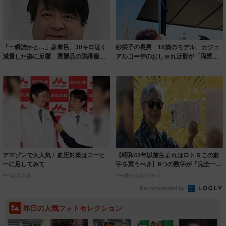
「一瞬誰かと…」彦摩呂、30キロ近く
紗栄子の長男 18歳のモデル、カジュ
減量した姿に反響 既製品の防護服が
アルコーデのおしゃれ近影が「両親の
着られると...
いいとこ取...
アマゾンで大人気！血圧対策はコーヒ
【昭和43年以前生まれはロト６この数
ーに足してみて
字を買うべき】6つの数字が「完全一
致」する方...
PR(森永乳業)
PR(株式会社MURA)
Recommended by
昨日の人気フォトセレクション