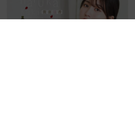
乃木坂46賀喜遥香 5年ぶり週チャン表紙 巻頭グラビアでは
激レアなメガネルームウエア姿
まいどなニュースエンタメ部
2026.08.07
あのちゃん、雨の日のショーパン姿に「雨が似
合う」「脚めっちゃきれい！」「水も滴る良い
アーティスト」 幻想的な近影が話題
まいどなメディア
2026.08.07
【漫画】周囲の目を気にせず遊べる！洗濯物も
干せる！最近人気の戸建ての「中庭」 ところ
が…実際住んでみて分かった後悔ポイント