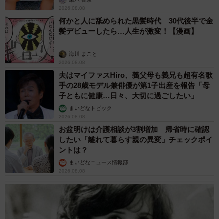
2026.08.08
何かと人に舐められた黒髪時代 30代後半で金
髪デビューしたら…人生が激変！【漫画】
海川 まこと
2026.08.08
夫はマイファスHiro、義父母も義兄も超有名歌
手の28歳モデル兼俳優が第1子出産を報告「母
子ともに健康…日々、大切に過ごしたい」
まいどなトピック
2026.08.08
お盆明けは介護相談が3割増加 帰省時に確認
したい「離れて暮らす親の異変」チェックポイ
ントは？
まいどなニュース情報部
2026.08.08