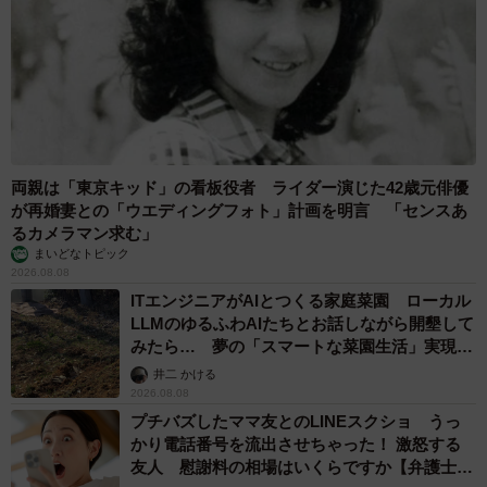
両親は「東京キッド」の看板役者 ライダー演じた42歳元俳優
が再婚妻との「ウエディングフォト」計画を明言 「センスあ
るカメラマン求む」
まいどなトピック
2026.08.08
ITエンジニアがAIとつくる家庭菜園 ローカル
LLMのゆるふわAIたちとお話しながら開墾して
みたら… 夢の「スマートな菜園生活」実現な
るか
井二 かける
2026.08.08
プチバズしたママ友とのLINEスクショ うっ
かり電話番号を流出させちゃった！ 激怒する
友人 慰謝料の相場はいくらですか【弁護士が