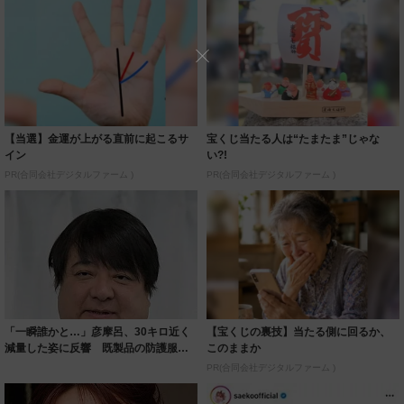
【当選】金運が上がる直前に起こるサ
宝くじ当たる人は“たまたま”じゃな
イン
い?!
PR(合同会社デジタルファーム )
PR(合同会社デジタルファーム )
「一瞬誰かと…」彦摩呂、30キロ近く
【宝くじの裏技】当たる側に回るか、
減量した姿に反響 既製品の防護服が
このままか
着られると...
PR(合同会社デジタルファーム )