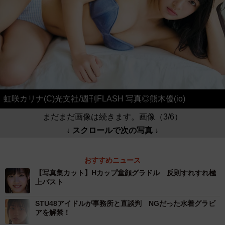
虹咲カリナ(C)光文社/週刊FLASH 写真◎熊木優(io)
まだまだ画像は続きます。画像（3/6）
↓ スクロールで次の写真 ↓
おすすめニュース
【写真集カット】Hカップ童顔グラドル 反則すれすれ極
上バスト
STU48アイドルが事務所と直談判 NGだった水着グラビ
アを解禁！