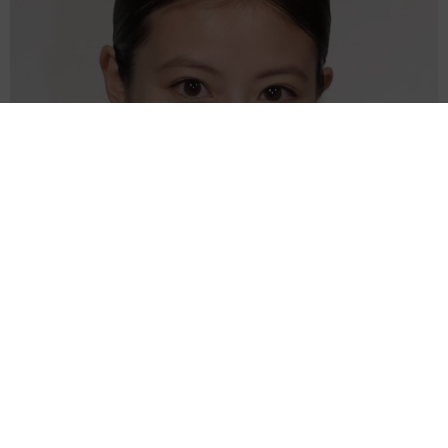
【2026上半期タレントCM起用社数ランキング】今田美桜と大
谷翔平を僅差で抑えた1位は？
まいどなニュース情報部
2026.08.05
【熊本地震】「米が枯れてしまう！」猛暑と被
災の二重苦 八代市の農家が訴える深刻な水不
足「取り合いでけんかにならないか心配」
渡辺 晴子
2026.08.05
かかりつけ動物病院の「時間外診療」が減少の