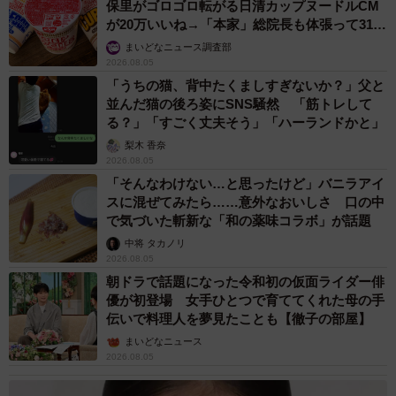
保里がゴロゴロ転がる日清カップヌードルCM
が20万いいね→「本家」総院長も体張って31万
いいね
まいどなニュース調査部
2026.08.05
「うちの猫、背中たくましすぎないか？」父と
並んだ猫の後ろ姿にSNS騒然 「筋トレして
る？」「すごく丈夫そう」「ハーランドかと」
梨木 香奈
2026.08.05
「そんなわけない…と思ったけど」バニラアイ
スに混ぜてみたら……意外なおいしさ 口の中
で気づいた斬新な「和の薬味コラボ」が話題
中将 タカノリ
2026.08.05
朝ドラで話題になった令和初の仮面ライダー俳
優が初登場 女手ひとつで育ててくれた母の手
伝いで料理人を夢見たことも【徹子の部屋】
まいどなニュース
2026.08.05