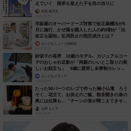
えていく 限界を迎えた子を目の当りに
松波 穂乃圭
2026.08.05
市販薬のオーバードーズ対策で改正薬機法が5
月に施行、かぜ薬を購入した人の約6割が「法
改正を認知」乱用防止の指定成分とは？
まいどなニュース情報部
2026.08.05
紗栄子の長男 18歳のモデル、カジュアルコー
デのおしゃれ近影が「両親のいいとこ取りの美
しいお顔立ち」 9歳に渡英し全寮制カレッジ
で学ぶ
まいどなメディア
2026.08.05
たった50パーツのレゴで作った極小仏壇 ろう
そく、花立て、お供えのご飯、観音開きの扉の
奥には位牌も…「チーンの音が聞こえてきそ
う」
山岡 もと子
2026.08.05