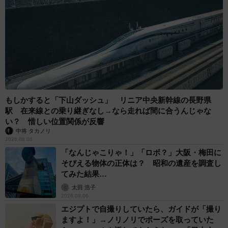
もしかすると「下山ダッシュ」 リニア中央新幹線の長野県
駅 在来線との乗り継ぎなし→なら走れば間に合うんじゃな
い？ 惜しい位置関係が反響
中将 タカノリ
2026.08.06
「なんじゃこりゃ！」「ロボ？」大阪・梅田に
そびえる物体の正体は？ 昭和の遺産を調査し
てみた結果…
太田 浩子
2026.08.06
エジプトで自撮りしていたら、ガイドが「撮り
ますよ！」→ノリノリでポーズを取っていた