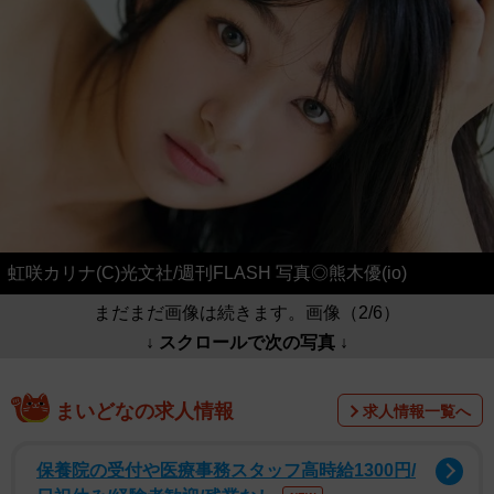
虹咲カリナ(C)光文社/週刊FLASH 写真◎熊木優(io)
まだまだ画像は続きます。画像（2/6）
↓ スクロールで次の写真 ↓
まいどなの求人情報
求人情報一覧へ
保養院の受付や医療事務スタッフ高時給1300円/