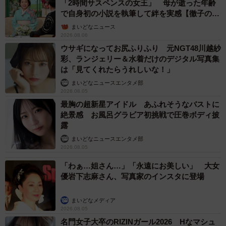
「2時間サスペンスの女王」 母が逝った年齢
で自身初の小説を執筆して絆を実感【徹子の部
屋】
まいどなニュース
2026.08.06
ウサギになってお尻ふりふり 元NGT48川越紗
彩、ランジェリー＆水着だけのデジタル写真集
は「見てくれたらうれしいな！」
まいどなニュースエンタメ部
2026.08.05
最胸の超新星アイドル あふれそうなバストに
絶景感 お風呂グラビア初挑戦で圧巻ボディ披
露
まいどなニュースエンタメ部
2026.08.05
「わぁ…姐さん…」「永遠にお美しい」 大女
優岩下志麻さん、写真家のインスタに登場
まいどなメディア
2026.08.05
名門女子大卒のRIZINガール2026 Hなマシュ