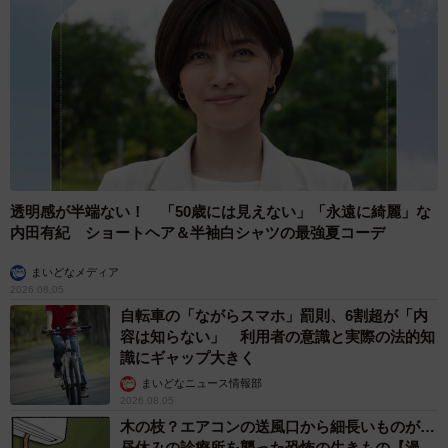
透明感が半端ない！ 「50歳には見えない」「永遠に綺麗」な
内田有紀 ショートヘア＆半袖白シャツの最強夏コーデ
まいどなメディア
2026.08.05
自転車の「ながらスマホ」罰則、6割超が「内
容は知らない」 利用者の意識と実際の法的知
識にギャップ大きく
まいどなニュース情報部
2026.08.05
木の枝？エアコンの送風口から細長いものが…
昼休みの診療所を襲った恐怖の生きもの【漫