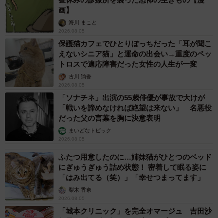
画】
海川 まこと
2026.08.05
保護猫カフェでひとりぼっちだった「耳が聞こ
えないシニア猫」と運命の出会い→重度のペッ
トロスで適応障害だった女性の人生が一変
古川 諭香
2026.08.05
「ソナチネ」出演の55歳俳優が事故で大けが
「戦いを諦めなければ絶望は来ない」 名悪役
だった父の言葉を胸に決意表明
まいどなトピック
2026.08.05
ふたつ用意したのに…姉妹猫がひとつのベッド
にぎゅうぎゅう詰め状態！ 密着して眠る姿に
「はみ出てる（笑）」「幸せつまってます」
梨木 香奈
2026.08.05
「城本クリニック」を完全オマージュ 吉田沙