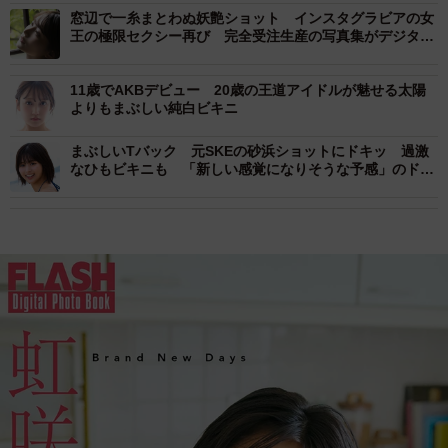
窓辺で一糸まとわぬ妖艶ショット インスタグラビアの女
王の極限セクシー再び 完全受注生産の写真集がデジタル
版として復活
11歳でAKBデビュー 20歳の王道アイドルが魅せる太陽
よりもまぶしい純白ビキニ
まぶしいTバック 元SKEの砂浜ショットにドキッ 過激
なひもビキニも 「新しい感覚になりそうな予感」のドラ
マコラボ写真集