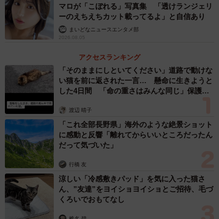
マロが「こぼれる」写真集 「透けランジェリ
ーのえちえちカット載ってるよ」と自信あり
まいどなニュースエンタメ部
2026.08.05
アクセスランキング
「そのままにしといてください」道路で動けな
い猫を前に返された一言… 懸命に生きようと
した4日間 「命の重さはみんな同じ」保護団
体代表の訴え
渡辺 晴子
「これ全部長野県」海外のような絶景ショット
に感動と反響「離れてからいいところだったん
だって気づいた」
行橋 友
涼しい「冷感敷きパッド」を気に入った猫さ
ん、”友達”をヨイショヨイショとご招待、毛づ
くろいでおもてなし
椎名 碧