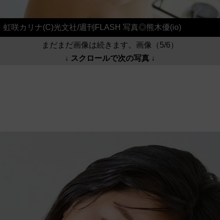
虹咲カリナ(C)光文社/週刊FLASH 写真◎熊木優(io)
まだまだ画像は続きます。画像（5/6）
↓ スクロールで次の写真 ↓