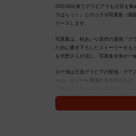
SKE48出身でグラビアでも注目を
ラぱらっ！』とのコラボ写真集（撮影
リースします。
写真集は、桂あいり原作の漫画『グ
ために書き下ろしたストーリーをも
を北野さんが演じ、写真集全体が一
ロケ地は王道グラビアの聖地・グア
ール、リゾート感溢れるホテルなど
に臨みました。清楚な水着カットか
マイクロ紐ビキニを着こなし美ボディ
が詰まっています。
グループ卒業直後に発売された1st
た北野さん。今回の2nd写真集は、