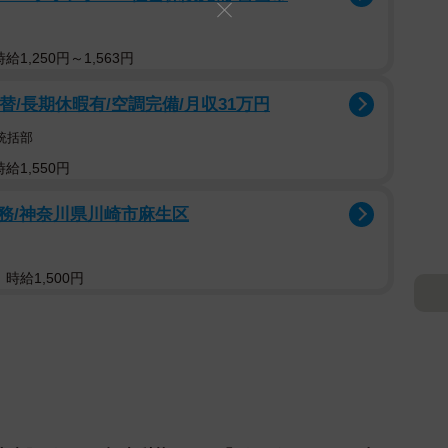
の世界を楽しんでください！」
1,250円～1,563円
替/長期休暇有/空調完備/月収31万円
くらを演じました、北野瑠華です。今回の写真集はドラ
統括部
さくらの物語が見られる作品になっています。マンガの
給1,550円
かれていませんが、ページをめくるたびにまだ出会った
。何度も見返して、ここでしか見 られないさくらの物語
務/神奈川県川崎市麻生区
感想もたくさん聞かせてくださいね！」
時給1,500円
れ 岐阜県出身。2024年にSKE48を卒業し、女優・タ
ドラマ『グラぱらっ！』（ABCテレビ/関西ローカ
放送後、TVerで見逃し配信、DMM TVでは独占見放題
イト、公式X（@official_ruka25）、公式