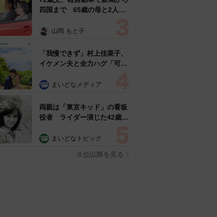
四国まで 65歳の母と2人で
3泊4日の旅 パーキングの休
憩まで分刻み… 「大学生で
山岡 もと子
も組まねえよ！」
「我慢できず」村上佳菜子、
イケメン夫と全力ハグ「可愛
いふたり」「素敵なご夫婦」
まいどなメディア
両親は「東京キッド」の看板
役者 ライダー演じた42歳元
俳優が再婚妻との「ウエディ
ングフォト」計画を明言
まいどなトピック
「センスあるカメラマン求
６位以降を見る
む」