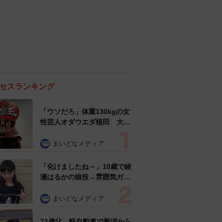
セスランキング
「ウソだろ」体重130kgの女
性芸人オダウエダ植田 大学
時代のほっそり姿に「マジ
で」
まいどなメディア
「化けましたね～」10歳で綾
瀬はるかの娘役→雰囲気ガラ
リの18歳に成長 「メイクで
雰囲気が」「宝塚に入れそ
まいどなメディア
う」
72歳父、軽自動車で新潟から