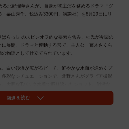
集める北野瑠華さんが、自身が初主演を務めるドラマ『グ
・栗山秀作、税込み3300円、講談社）を8月29日にリ
ラぱらっ!』のスピンオフ的な要素を含み、桂氏が今回の
とに展開。ドラマと連動する形で、主人公・葛木さくら
編の物語として仕立てられています。
ム。白い砂浜が広がるビーチ、鮮やかな水面が煌めくプ
、多彩なシチュエーションで、北野さんがグラビア撮影
ら、大胆なTバック水着で振り返ったショット、過激な
を見せつけるポーズなど、SKE48時代とは異なる一面
続きを読む
写真集では大胆なグラビアカットに挑戦し、注目を集め
グラビア表現に「演技」という要素を加えた挑戦です。