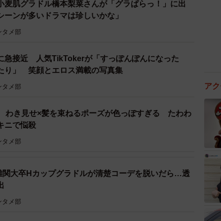
小麦肌グラドル橋本梨菜さんが「グラぱらっ！」に出
d/fjVZ5m8
シーンが多いドラマは珍しいかな」
ンタメ部
急接近 人気TikTokerが「すっぽんぽんになった
たり」 笑顔とエロス満載の写真集
アク
ンタメ部
ル わき見せ×髪を束ねるポーズが色っぽすぎる たわわ
ビキニで悩殺
ンタメ部
難関大卒Hカップグラドルが清楚コーデを脱いだら…透
出
ンタメ部