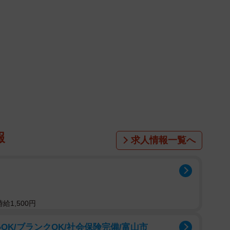
に行くのも今回が初めてだったので、全てが新鮮でとて
外での撮影の時に通りすがりの現地のおじさんが
をかけてくれたり、撮影している様子を車を停めて見てくれたり
た！とてもいい気持ちで撮影できました！私、グアムで
報
求人情報一覧へ
見る写真集とは違い、ドラマでは描かれていない物語の
ています。今回のために『グラぱらっ！』原作の桂あい
給1,500円
、ここでしか見られない葛木さくらの物語がたっ ぷりと
のにマンガを読んでいるような新しい感覚になりそうな
OK/ブランクOK/社会保険完備/富山市