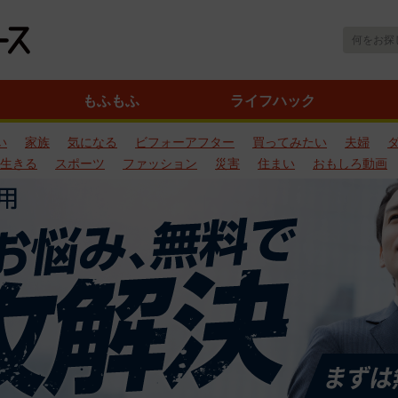
もふもふ
ライフハック
い
家族
気になる
ビフォーアフター
買ってみたい
夫婦
生きる
スポーツ
ファッション
災害
住まい
おもしろ動画