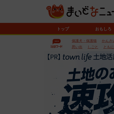
ニ
トップ
おもしろ
ュ
ー
保護犬・保護猫
かんさ
ス
一
思い出
しごと
ともに
覧