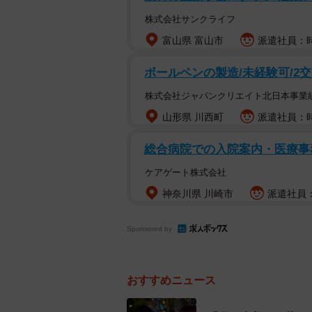
予感！是非新しい『グラぱらっ！』
株式会社サンクライフ
富山県 富山市
派遣社員：時給
ー読者へのメッセージを
ボールペンの製造/未経験可/2交
「ドラマ『グラぱらっ！』で葛木さ
株式会社ジャパンクリエイト北日本事業
マでは描かれていない、新しい葛木
山形県 川西町
派遣社員：時
ようにセリフやさくらの心の声は描
ことないさくらに出会えるはずです
総合病院での入院案内・医療事
を是非受け取ってください。そして
ケアゲート株式会社
神奈川県 川崎市
派遣社員：
【北野瑠華プロフィール】
きたの・るか 1999年5月25日生ま
Sponsored by
レントとして活動。初主演をつとめる
ル）が放送スタート。ABCテレビでの
配信 最新情報は、北野瑠華オフィシャルサ
おすすめニュース
Instagram（@rukakitano0525）