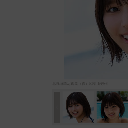
北野瑠華写真集（仮）Ⓒ栗山秀作