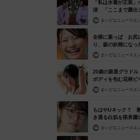
「私は水着が正装」
写真集はこちら→
https://amzn.asia/
演 「ここまで露出
まいどなニュースエ
全裸に葉っぱ お尻に
り、森の妖精になっ
まいどなニュースエ
20歳の新星グラド
ボディを包む花柄
まいどなニュースエ
もはやUネック？ 
き通る白肌を限界露
まいどなニュースエ