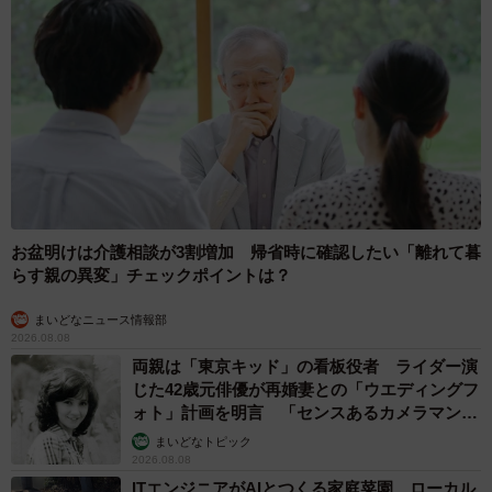
お盆明けは介護相談が3割増加 帰省時に確認したい「離れて暮
らす親の異変」チェックポイントは？
まいどなニュース情報部
2026.08.08
両親は「東京キッド」の看板役者 ライダー演
じた42歳元俳優が再婚妻との「ウエディングフ
ォト」計画を明言 「センスあるカメラマン求
む」
まいどなトピック
2026.08.08
ITエンジニアがAIとつくる家庭菜園 ローカル