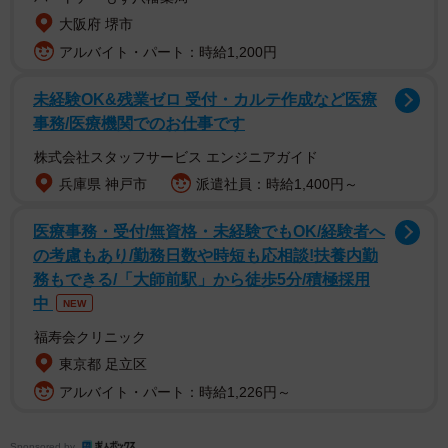
難波さんは半世紀以上、日本三名園の一つ・岡山後楽園
大阪府 堺市
を中心に市内で昆虫の生態を写真や映像に収め、国内や英
アルバイト・パート：時給1,200円
国、オランダなど各地で展覧会を開いてきた。２０２３年
未経験OK&残業ゼロ 受付・カルテ作成など医療
には科学技術をテーマにした映像を選奨する「科学技術映
事務/医療機関でのお仕事です
像祭」で最高賞に次ぐ文部科学大臣賞にも輝いた。
株式会社スタッフサービス エンジニアガイド
兵庫県 神戸市
派遣社員：時給1,400円～
医療事務・受付/無資格・未経験でもOK/経験者へ
の考慮もあり/勤務日数や時短も応相談!扶養内勤
務もできる/「大師前駅」から徒歩5分/積極採用
中
NEW
福寿会クリニック
東京都 足立区
アルバイト・パート：時給1,226円～
2/4
Sponsored by