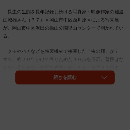
昆虫の生態を長年記録し続ける写真家・映像作家の難波
由城雄さん（７７）＝岡山市中区西川原＝による写真展
が、岡山市中区沢田の操山公園里山センターで開かれてい
る。
クモやハチなどを特製機材で接写した「虫の顔」がテー
マで、約２０年かけて撮りためた４６点を展示。普段はな
かなか見られない多様な表情が楽しめる。８月３１日ま
で。
続きを読む