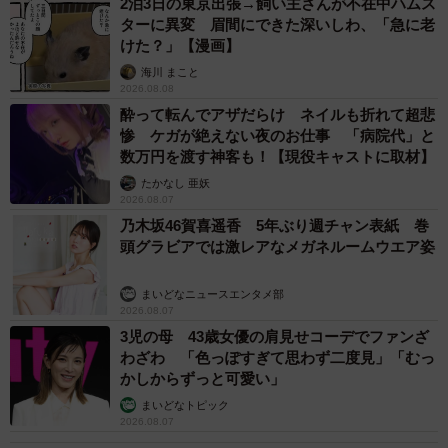
2泊3日の東京出張→飼い主さんが不在中ハムス
ターに異変 眉間にできた深いしわ、「急に老
けた？」【漫画】
海川 まこと
2026.08.08
酔って転んでアザだらけ ネイルも折れて超悲
惨 ケガが絶えない夜のお仕事 「病院代」と
数万円を渡す神客も！【現役キャストに取材】
たかなし 亜妖
2026.08.07
乃木坂46賀喜遥香 5年ぶり週チャン表紙 巻
頭グラビアでは激レアなメガネルームウエア姿
まいどなニュースエンタメ部
2026.08.07
3児の母 43歳女優の肩見せコーデでファンざ
わざわ 「色っぽすぎて思わず二度見」「むっ
かしからずっと可愛い」
まいどなトピック
2026.08.07