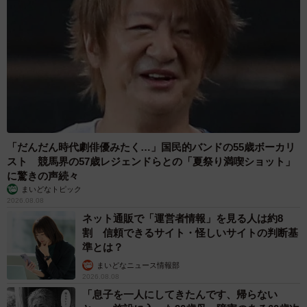
「だんだん時代劇俳優みたく…」国民的バンドの55歳ボーカリ
スト 競馬界の57歳レジェンドらとの「夏祭り満喫ショット」
に驚きの声続々
まいどなトピック
2026.08.08
ネット通販で「運営者情報」を見る人は約8
割 信頼できるサイト・怪しいサイトの判断基
準とは？
まいどなニュース情報部
2026.08.08
「息子を一人にしてきたんです、帰らない