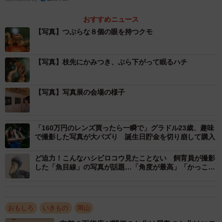
おすすめニュース
ぎょろりと目をむくカマキリの写真作品
【写真】つぶらな８個の眼を持つクモ
会場では、鋭い大顎を突き出すハンミョウ、細長い顔が
どこかユーモラスなトノサマバッタ、ぎょろりと目をむく
【写真】枝先にかみつき、ぶら下がって眠るハチ
カマキリなど初公開を含む昆虫のアップ写真に説明文を添
えて紹介。カニのように長い前足を持つカニグモは８個の
【写真】写真展の会場の様子
単眼が意外なほどにつぶらで愛らしい。枝先にかじりつい
てぶら下がるキマダラハナバチの珍しい寝姿もカメラに収
めている。
「160万円のレンズ買ったら一瞬で」グラドル23歳、趣味
で撮影した写真が大バズり 誕生日貯金を切り崩して購入
ど迫力！こんなハシビロコウ見たことない 飼育員が撮影
した「魚目線」の写真が話題…「角度が最高」「かっこい
い」
おもしろ
いきもの
岡山