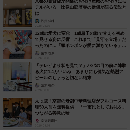
京都の百貨店が開催のお化け屋敷のお化けにモ
デルがいる 比叡山延暦寺の僧侶が語る伝説と
は
浅井 佳穂
2026.08.08
3/4
12歳の愛犬に変化 1歳息子の膝で甘える初め
て見せる姿に反響 これまで「見守る立場」だ
つぶらな８個の単眼を持つカニグモの写真作品
ったのに…「頭ポンポンが愛に満ちている」
「尊…」
梨木 香奈
岡山市立竜操中１年竹内健勇さん（１２）は「日頃はあ
2026.08.08
まり注目することがないだけに面白い。少し怖かったが、
「テレビより私を見て？」パパの目の前に陣取
虫にもいろんな顔があると分かった」と話した。
る犬に1.4万いいね あまりにも健気な熱烈ア
ピールのちょっと切ない結末
梨木 香奈
2026.08.08
太っ腹！京都の老舗中華料理店がフルコース料
理50人前を無料提供 「一市民としてお礼を」
つながる善意の輪
京都新聞社
2026.08.08