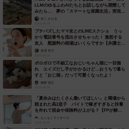
LLMのゆるふわAIたちとお話しながら開墾して
みたら… 夢の「スマートな菜園生活」実現な
るか
井二 かける
2026.08.08
プチバズしたママ友とのLINEスクショ うっ
かり電話番号を流出させちゃった！ 激怒する
友人 慰謝料の相場はいくらですか【弁護士が
解説】
長澤 芳子
2026.08.08
ボロボロで不細工なおじいちゃん猫に一目惚
れ エイズだし手がかかるけど…おうちで暮ら
すと「おじ猫」だって可愛くなったよ！
鶴野 浩己
2026.08.08
「夏休みはたくさん働いてほしい」と職場から
頼まれた高2息子 バイトで稼ぎすぎると扶養
を外れて税金や保険料が上がる？【FPが解
説】
もくもくライターズ
2026.08.08