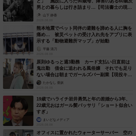
と」 施設に入った90歳母、障害のある60歳次
男との暮らしは行き詰まり…【司法書士の現場
から】
山下 静香
2026.08.08
熊本地震でペット同伴の避難を諦める人に胸を
痛め… 被災ペットの受け入れ先をアプリに表
示する「動物避難所マップ」が始動
平藤 清刀
2026.08.08
原則ゆるっと週3勤務 カード支払い日直前は
鬼出勤 借金に追われる風俗嬢 それでも足り
ない場合は朝までガールズバー副業【現役キャ
ストに取材】
たかなし 亜妖
2026.08.08
19歳でハライチ岩井勇気と年の差婚から3年、
22歳元おはガール髪バッサリ「ショート似合い
すぎ」
まいどなメディア
2026.08.08
オフィスに置かれたウォーターサーバー 空の