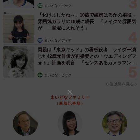
まいどなトピック
枝先にぶら下がって眠るキマダラハナバチの写真作品
「化けましたね～」10歳で綾瀬はるかの娘役→
雰囲気ガラリの18歳に成長 「メイクで雰囲気
難波さんは「虫の顔には生き残るために発達したさまざ
が」「宝塚に入れそう」
まなセンサーが集約されている。身近な虫に目を向けるき
まいどなメディア
っかけにしてほしい」と来場を呼びかけている。
両親は「東京キッド」の看板役者 ライダー演
じた42歳元俳優が再婚妻との「ウエディングフ
午前８時半～午後５時。火曜休館。入館無料。
ォト」計画を明言 「センスあるカメラマン求
む」
まいどなトピック
６位以降を見る
まいどなファミリー
（新着記事順）