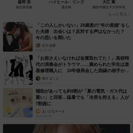
森岡 浩
ハイヒール・リンゴ
大江 篤
姓氏研究家
漫才師
園田学園女子大学学長
もっと見る
「この人しかいない」26歳差の“年の差婚”をし
た夫婦 出会いは？反対する声はなかった？
今の思いを聞いた
古川 諭香
2026.08.09
「お前さえいなければ金賞取れてた！」高校時
代の演奏会がトラウマ……責められた学生は楽
器修理職人に 10年後再会した因縁の相手から
思わぬ申し出【漫画】
海川 まこと
2026.08.09
補助があっても約9割が「夏の電気・ガス代は
重い」と回答…猛暑でも「冷房を控える」人が
7割超に
まいどなデータ
2026.08.08