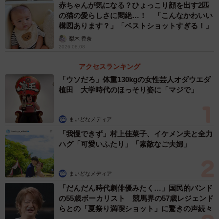
赤ちゃんが気になる？ひょっこり顔を出す2匹
の猫の愛らしさに悶絶…！ 「こんなかわいい
構図あります？」「ベストショットすぎる！」
梨木 香奈
2026.08.08
アクセスランキング
「ウソだろ」体重130kgの女性芸人オダウエダ
植田 大学時代のほっそり姿に「マジで」
まいどなメディア
「我慢できず」村上佳菜子、イケメン夫と全力
ハグ「可愛いふたり」「素敵なご夫婦」
まいどなメディア
「だんだん時代劇俳優みたく…」国民的バンド
の55歳ボーカリスト 競馬界の57歳レジェンド
らとの「夏祭り満喫ショット」に驚きの声続々
4/4