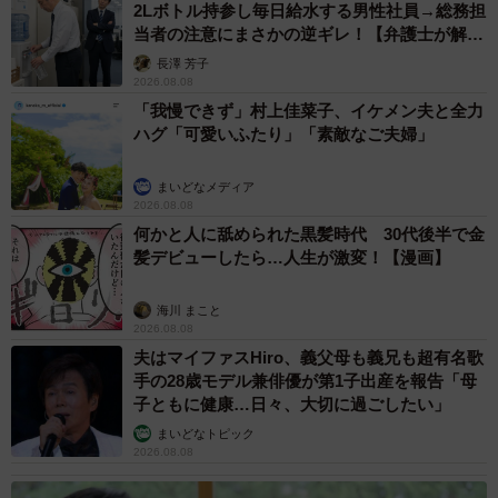
2Lボトル持参し毎日給水する男性社員→総務担
当者の注意にまさかの逆ギレ！【弁護士が解
説】
長澤 芳子
2026.08.08
「我慢できず」村上佳菜子、イケメン夫と全力
ハグ「可愛いふたり」「素敵なご夫婦」
まいどなメディア
2026.08.08
何かと人に舐められた黒髪時代 30代後半で金
髪デビューしたら…人生が激変！【漫画】
海川 まこと
2026.08.08
夫はマイファスHiro、義父母も義兄も超有名歌
手の28歳モデル兼俳優が第1子出産を報告「母
子ともに健康…日々、大切に過ごしたい」
まいどなトピック
2026.08.08