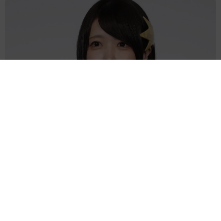
あのちゃん、雨の日のショーパン姿に「雨が似合う」「脚めっ
ちゃきれい！」「水も滴る良いアーティスト」 幻想的な近影
が話題
まいどなメディア
2026.08.07
【漫画】周囲の目を気にせず遊べる！洗濯物も
干せる！最近人気の戸建ての「中庭」 ところ
が…実際住んでみて分かった後悔ポイント
中瀬 えみ
2026.08.07