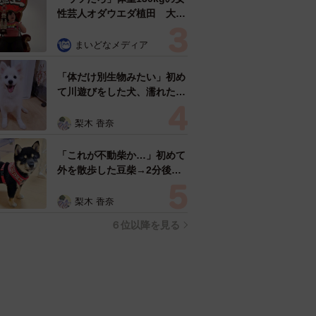
性芸人オダウエダ植田 大学
時代のほっそり姿に「マジ
で」
まいどなメディア
「体だけ別生物みたい」初め
て川遊びをした犬、濡れた直
後の激変ぶりが話題 「新種
だ！」「河童だ」「毛刈りさ
梨木 香奈
れたあとの羊」
「これが不動柴か…」初めて
外を散歩した豆柴→2分後、
足元でうるうる 「かわいす
ぎる」「ぬいぐるみみたい」
梨木 香奈
６位以降を見る