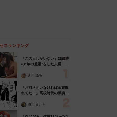
セスランキング
「この人しかいない」26歳差
の“年の差婚”をした夫婦 出
会いは？反対する声はなかっ
た？ 今の思いを聞いた
古川 諭香
「お前さえいなければ金賞取
れてた！」高校時代の演奏会
がトラウマ……責められた学
生は楽器修理職人に 10年後
海川 まこと
再会した因縁の相手から思わ
ぬ申し出【漫画】
「ウソだろ」体重130kgの女