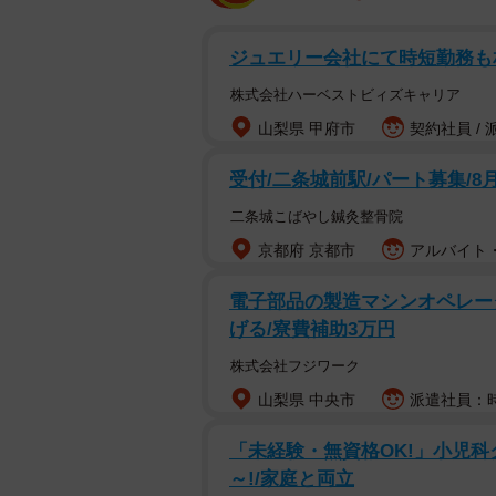
ジュエリー会社にて時短勤務も
株式会社ハーベストビィズキャリア
山梨県 甲府市
契約社員 / 
受付/二条城前駅/パート募集/8
二条城こばやし鍼灸整骨院
京都府 京都市
アルバイト・
電子部品の製造マシンオペレータ
げる/寮費補助3万円
株式会社フジワーク
山梨県 中央市
派遣社員：時
「未経験・無資格OK!」小児科ク
～!/家庭と両立