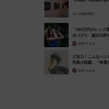
山陽新聞社
「160万円のレンズ
大バズり 誕生日貯
金井 かおる
ど迫力！こんなハシ
写真が話題…「角度
金井 かおる