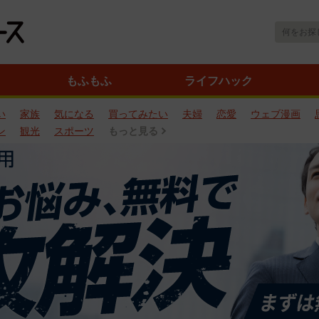
もふもふ
ライフハック
い
家族
気になる
買ってみたい
夫婦
恋愛
ウェブ漫画
ン
観光
スポーツ
もっと見る