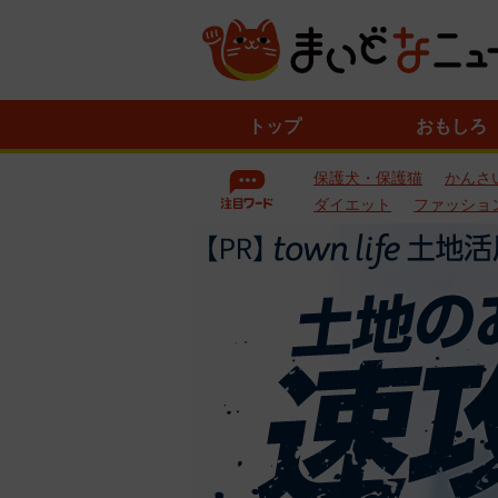
ニ
トップ
おもしろ
ュ
ー
保護犬・保護猫
かんさ
ス
一
ダイエット
ファッショ
覧