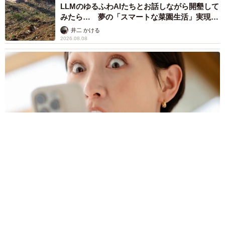
2026.08.07
乃木坂46賀喜遥香 5年ぶり週チャン表紙 巻
頭グラビアでは激レアなメガネルームウエア姿
まいどなニュースエンタメ部
2026.08.07
3児の母 43歳女優の肩見せコーデでファンざ
わざわ 「色っぽすぎて思わず二度見」「むっ
かしからずっと可愛い」
まいどなトピック
2026.08.07