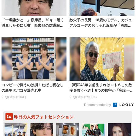
着られると...
いいとこ取...
コンビニで買うのは損！たばこ税なし
【昭和43年以前生まれはロト６この数
の新型タバコが爆売れ中
字を買うべき】6つの数字が「完全一
致」する方...
PR(株式会社HAL)
PR(株式会社MURA)
Recommended by
昨日の人気フォトセレクション