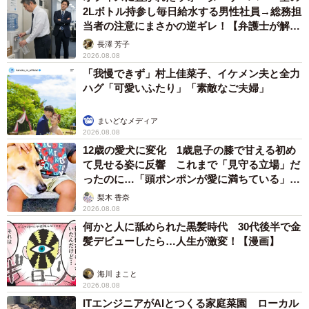
2026.08.08
「夏休みはたくさん働いてほしい」と職場から
頼まれた高2息子 バイトで稼ぎすぎると扶養
を外れて税金や保険料が上がる？【FPが解
説】
もくもくライターズ
2026.08.08
2泊3日の東京出張→飼い主さんが不在中ハムス
ターに異変 眉間にできた深いしわ、「急に老
けた？」【漫画】
海川 まこと
2026.08.08
赤ちゃんが気になる？ひょっこり顔を出す2匹
の猫の愛らしさに悶絶…！ 「こんなかわいい
構図あります？」「ベストショットすぎる！」
梨木 香奈
2026.08.08
酔って転んでアザだらけ ネイルも折れて超悲
惨 ケガが絶えない夜のお仕事 「病院代」と
数万円を渡す神客も！【現役キャストに取材】
たかなし 亜妖