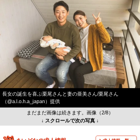
長女の誕生を喜ぶ栗尾さんと妻の亜美さん/栗尾さん
（@a.l.o.h.a_japan）提供
まだまだ画像は続きます。画像（2/8）
↓ スクロールで次の写真 ↓