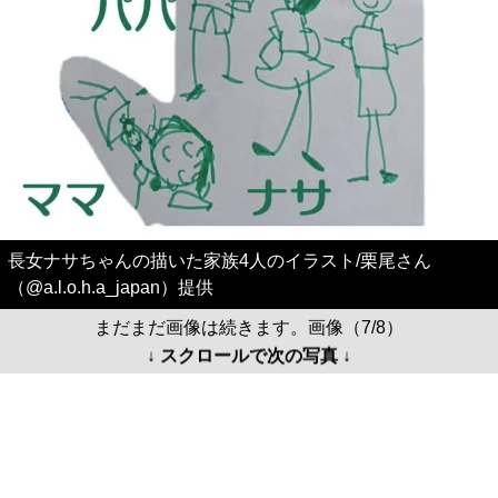
長女ナサちゃんの描いた家族4人のイラスト/栗尾さん
（@a.l.o.h.a_japan）提供
まだまだ画像は続きます。画像（7/8）
↓ スクロールで次の写真 ↓