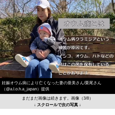
妊娠オウム病により亡くなった妻の亜美さん/栗尾さん
（@a.l.o.h.a_japan）提供
まだまだ画像は続きます。画像（3/8）
↓ スクロールで次の写真 ↓