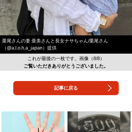
栗尾さんの妻 亜美さんと長女ナサちゃん/栗尾さん
（@a.l.o.h.a_japan）提供
これが最後の一枚です。画像（8/8）
ご覧いただきありがとうございました。
記事に戻る
【当選】金運が上がる直前に起こるサ
宝くじ当たる人は“たまたま”じゃな