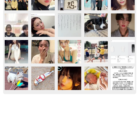
家族
気になる
からだ
「この人しかいない」26歳差の“年の差婚”をし
た夫婦 出会いは？反対する声はなかった？
今の思いを聞いた
古川 諭香
2026.08.09
「息子を一人にしてきたんです、帰らない
と」 施設に入った90歳母、障害のある60歳次
男との暮らしは行き詰まり…【司法書士の現場
から】
山下 静香