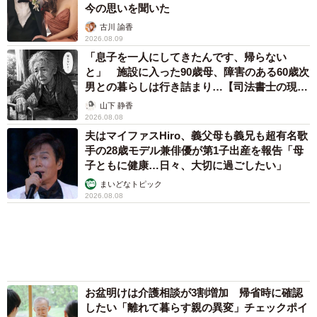
まいどなメディア
「我慢できず」村上佳菜子、イケメン夫と全力
ハグ「可愛いふたり」「素敵なご夫婦」
まいどなメディア
「だんだん時代劇俳優みたく…」国民的バンド
の55歳ボーカリスト 競馬界の57歳レジェンド
らとの「夏祭り満喫ショット」に驚きの声続々
まいどなトピック
「化けましたね～」10歳で綾瀬はるかの娘役→
雰囲気ガラリの18歳に成長 「メイクで雰囲気
が」「宝塚に入れそう」
まいどなメディア
両親は「東京キッド」の看板役者 ライダー演
じた42歳元俳優が再婚妻との「ウエディングフ