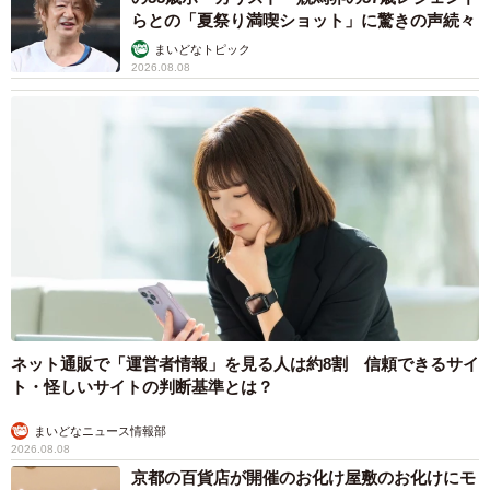
何かと人に舐められた黒髪時代 30代後半で金
髪デビューしたら…人生が激変！【漫画】
海川 まこと
2026.08.08
ITエンジニアがAIとつくる家庭菜園 ローカル
LLMのゆるふわAIたちとお話しながら開墾して
みたら… 夢の「スマートな菜園生活」実現な
るか
井二 かける
2026.08.08