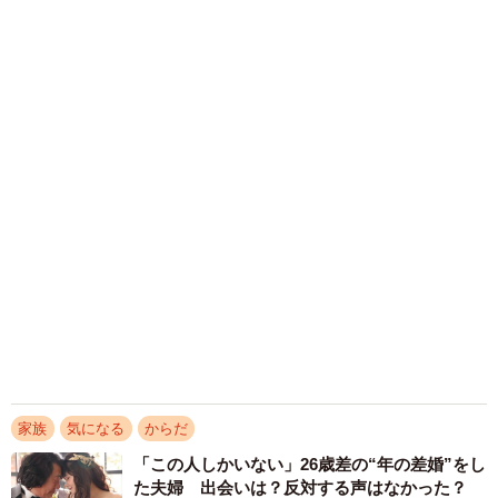
2026.08.08
夫はマイファスHiro、義父母も義兄も超有名歌
手の28歳モデル兼俳優が第1子出産を報告「母
子ともに健康…日々、大切に過ごしたい」
まいどなトピック
2026.08.08
お盆明けは介護相談が3割増加 帰省時に確認
したい「離れて暮らす親の異変」チェックポイ
ントは？
まいどなニュース情報部
2026.08.08
両親は「東京キッド」の看板役者 ライダー演
じた42歳元俳優が再婚妻との「ウエディングフ
ォト」計画を明言 「センスあるカメラマン求
む」
まいどなトピック
2026.08.08
アクセスランキング
「ウソだろ」体重130kgの女性芸人オダウエダ
植田 大学時代のほっそり姿に「マジで」