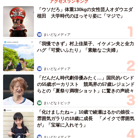
補助があっても約9割が「夏の電気・ガス代は
重い」と回答…猛暑でも「冷房を控える」人が
7割超に
まいどなデータ
2026.08.08
「だんだん時代劇俳優みたく…」国民的バンド
の55歳ボーカリスト 競馬界の57歳レジェンド
らとの「夏祭り満喫ショット」に驚きの声続々
まいどなトピック
2026.08.08