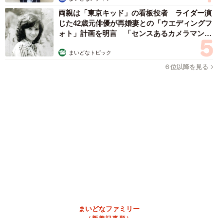
ネット通販で「運営者情報」を見る人は約8割 信頼できるサイ
ト・怪しいサイトの判断基準とは？
まいどなニュース情報部
2026.08.08
京都の百貨店が開催のお化け屋敷のお化けにモ
デルがいる 比叡山延暦寺の僧侶が語る伝説と
は
浅井 佳穂
2026.08.08
熊本地震でペット同伴の避難を諦める人に胸を
痛め… 被災ペットの受け入れ先をアプリに表
示する「動物避難所マップ」が始動
平藤 清刀
2026.08.08
原則ゆるっと週3勤務 カード支払い日直前は
鬼出勤 借金に追われる風俗嬢 それでも足り
ない場合は朝までガールズバー副業【現役キャ
ストに取材】
たかなし 亜妖
2026.08.08