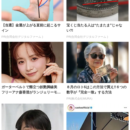
イン
い?!
PR(合同会社デジタルファーム )
PR(合同会社デジタルファーム )
ガーターベルトで際立つ妖艶脚線美
８月のロト6はこの方法で買え!!６つの
フリーアナ森香澄がランジェリーモデ
数字が『完全一致』する方法
ルに ｢PE...
PR(株式会社MURA)
「一瞬誰かと…」彦摩呂、30キロ近く
紗栄子の長男 18歳のモデル、カジュ
減量した姿に反響 既製品の防護服が
アルコーデのおしゃれ近影が「両親の