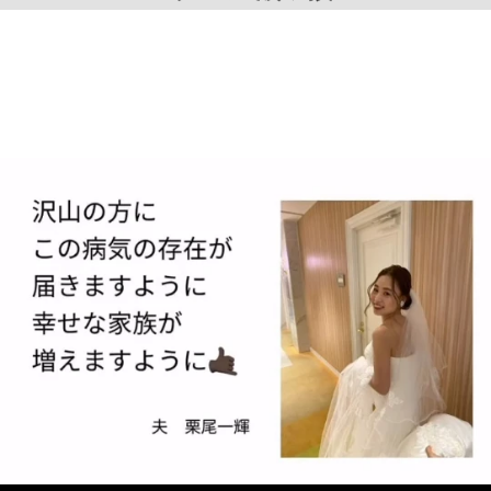
ウェディングドレス姿の亜美さん/栗尾さん
（@a.l.o.h.a_japan）提供
まだまだ画像は続きます。画像（5/8）
↓ スクロールで次の写真 ↓