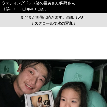
栗尾さんと長女のナサちゃん/栗尾さん（@a.l.o.h.a_japan）