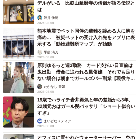
プチバズしたママ友とのLINEスクショ うっかり電話番号を流
出させちゃった！ 激怒する友人 慰謝料の相場はいくらですか
【弁護士が解説】
長澤 芳子
2026.08.08
「テレビより私を見て？」パパの目の前に陣取
る犬に1.4万いいね あまりにも健気な熱烈ア
ピールのちょっと切ない結末
梨木 香奈
2026.08.08
太っ腹！京都の老舗中華料理店がフルコース料
理50人前を無料提供 「一市民としてお礼を」
つながる善意の輪
京都新聞社
2026.08.08
ボロボロで不細工なおじいちゃん猫に一目惚
れ エイズだし手がかかるけど…おうちで暮ら
すと「おじ猫」だって可愛くなったよ！
鶴野 浩己