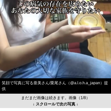
笑顔で写真に写る亜美さん/栗尾さん（@a.l.o.h.a_japan）提
供
まだまだ画像は続きます。画像（1/8）
↓ スクロールで次の写真 ↓