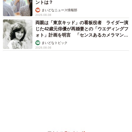
ォト」計画を明言 「センスあるカメラマン求
む」
まいどなトピック
６位以降を見る
まいどなファミリー
（新着記事順）
森岡 浩
ハイヒール・リンゴ
大江 篤
姓氏研究家
漫才師
園田学園女子大学学長
もっと見る
「お前さえいなければ金賞取れてた！」高校時
代の演奏会がトラウマ……責められた学生は楽
器修理職人に 10年後再会した因縁の相手から
思わぬ申し出【漫画】
海川 まこと
2026.08.09