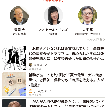
19歳でハライチ岩井勇気と年の差婚から3年、
22歳元おはガール髪バッサリ「ショート似合い
すぎ」
まいどなメディア
2026.08.08
オフィスに置かれたウォーターサーバー 空の
2Lボトル持参し毎日給水する男性社員→総務担
当者の注意にまさかの逆ギレ！【弁護士が解
説】
長澤 芳子
2026.08.08
「我慢できず」村上佳菜子、イケメン夫と全力
ハグ「可愛いふたり」「素敵なご夫婦」
まいどなメディア
2026.08.08
12歳の愛犬に変化 1歳息子の膝で甘える初め
て見せる姿に反響 これまで「見守る立場」だ
ったのに…「頭ポンポンが愛に満ちている」
「尊…」
梨木 香奈
2026.08.08