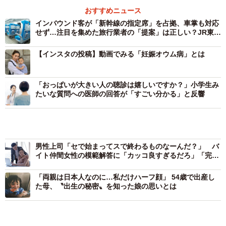
おすすめニュース
インバウンド客が「新幹線の指定席」を占拠、車掌も対応
せず…注目を集めた旅行業者の「提案」は正しい？JR東海
の見解は？
【インスタの投稿】動画でみる「妊娠オウム病」とは
「おっぱいが大きい人の聴診は嬉しいですか？」小学生み
たいな質問への医師の回答が「すごい分かる」と反響
男性上司「セで始まってスで終わるものなーんだ？」 バ
イト仲間女性の模範解答に「カッコ良すぎるだろ」「完璧
な返し！」
「両親は日本人なのに…私だけハーフ顔」 54歳で出産し
た母、〝出生の秘密〟を知った娘の思いとは