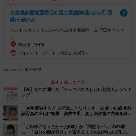
▽気取らない性格だし、冗談を言うにも相手を慮って発言
小規模多機能型居宅介護の看護師/週2から可/看
していることが多いので、一緒にいてもストレスを感じな
護/日勤のみ
さそう。（60代）
セントスタッフ 株式会社/小規模多機能ホーム 戸田さくらそ
▽話好きで飽きそうにもなく率先して家事とかしそうなの
う
で。（70代）
埼玉県 戸田市
アルバイト・パート：時給1,700円～
親しみやすいキャラクターや包容力が評価され、明るく楽
しく暮らせそうだという印象を抱かれているようです。
Sponsored by
【第2位：マツコ・デラックス（18票）】
おすすめニュース
【表】女性に聞いた「シェアハウスしたい芸能人」ランキ
ング
▽一緒に釜の飯を食い合いたい。（20代）
▽いろんな悩みを聞いてくれそうだから。（30代）
「30年苦労すると 人間はこうなります」16歳→46歳 免許
▽やさしそうで頼りになりそうなので。（40代）
証写真の変化に衝撃 高校中退、妻と紙吹雪の内職を経
て…「最後の顔が1番カッコいい」20万いいね
▽一緒に居ておもしろそう。（40代）
「お姫様になりたかった5歳」が「闇堕ち✧*｡」の26歳
▽悩みをきいてもらえそう、一緒にいると楽しそうだか
に 「自分の顔が好き」と言えるまでの21年に4.6万いい