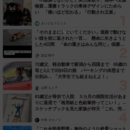
校へ入学するこのタイミングで挑戦」
まいどなトピック
2026.08.06
京都駅をぶらぶら→ホームの隅に何やら「ドロ
ン」のポーズをする忍者 この暑い中いったい
なぜ？ 近づいてみたら… 「見つかるなんて
未熟」
中将 タカノリ
2026.08.06
「明日ひま？」 知り合いから唐突なメッセージ 用件次第で断