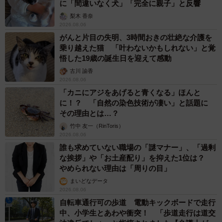
「事故物件」という言葉のイメージにとらわれ
ていませんか？ 不動産業者が語る「物件の可
能性」を閉ざさないために必要なこと
平藤 清刀
2026.08.06
東京・千代田区の中央線高架に心ない落書き
歴史ある昌平橋架道橋の被害に怒りの声 「何
も分かってないし、センスも古い」「罰則強化
して」
中将 タカノリ
2026.08.06
もしかすると「下山ダッシュ」 リニア中央新
幹線の長野県駅 在来線との乗り継ぎなし→な
ら走れば間に合うんじゃない？ 惜しい位置関
係が反響
中将 タカノリ
2026.08.06
「なんじゃこりゃ！」「ロボ？」大阪・梅田に
そびえる物体の正体は？ 昭和の遺産を調査し
てみた結果…
太田 浩子
2026.08.06