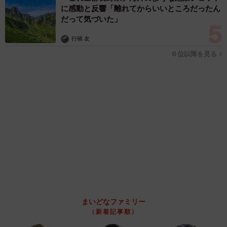
ることもできる賢い返信文とは？【漫画】
海川 まこと
2026.08.06
飼い主が食べているヨーグルトをもらえなかっ
た犬さん、爆裂に拗ねた顔がかわいすぎ「鼻息
フスフス」「反則レベル」
椎名 碧
2026.08.06
コガネムシを見つめる猫とパパ、偶然生まれた
神々しい構図が「宗教画のよう」と話題 「尊
い」「ていうかライオンキング」
梨木 香奈
2026.08.06
髪をバッサリと切った飼い主が帰宅すると→愛
犬たちの反応に「ワンコ様でも戸惑うのね
（笑）」「困り顔がかわいい」
ANNA
2026.08.06
「誰かみたいにならなきゃ」 他人を正解にし