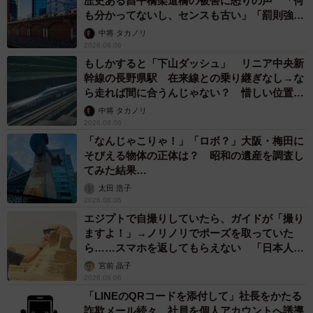
「ふざけてません…真剣です」京都の老舗和菓
子店 次はカブトムシの幼虫 職人が手がけた
ゲテモノ和菓子 見事な造形に「気持ち悪いく
らいリアル」
中将 タカノリ
2026.08.05
【漫画】中学受験のリアル「あの子、最近見な
いね」…御三家を目指していたはずの家庭が消
えていく 限界を迎えた子を目の当りに
松波 穂乃圭
2026.08.05
市販薬のオーバードーズ対策で改正薬機法が5
月に施行、かぜ薬を購入した人の約6割が「法
改正を認知」乱用防止の指定成分とは？
まいどなニュース情報部
2026.08.05
紗栄子の長男 18歳のモデル、カジュアルコー
デのおしゃれ近影が「両親のいいとこ取りの美
しいお顔立ち」 9歳に渡英し全寮制カレッジ
で学ぶ
まいどなメディア
2026.08.05