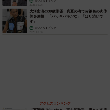
行橋 友
６位以降を見る
まいどなファミリー
（新着記事順）
森岡 浩
ハイヒール・リンゴ
大江 篤
姓氏研究家
漫才師
園田学園女子大学学長
もっと見る
【漫画】「高い家賃を払えるのに、まだ欲し
い？」高級レジデンスの七夕飾り、書かれた願
い事にびっくり 人の欲には終わりがないのか
松波 穂乃圭
2026.08.06
「人生こそがバラエティー」 マレーシア移住
を報告した菊地亜美 子どもの教育考え「小学