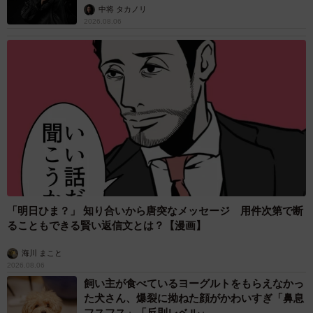
な挨拶」や「お土産配り」を抑えた1位は？
やめられない理由は「周りの目」
まいどなデータ
2026.08.06
自転車通行可の歩道 電動キックボードで走行
中、小学生とあわや衝突！ 「歩道走行は道交
法違反でしょ」と指摘されました【弁護士が解
説】
長澤 芳子
2026.08.06