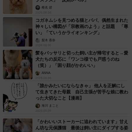
タイの電車の中で見た優先席のマーク 子ども、妊娠、けが
人、お年寄り… 一つだけ謎のものが！？「だから黄色なんで
すね」
中将 タカノリ
2026.08.06
【物価高が直撃】お盆帰省「予定なし」が約半
数 新幹線・高速バスの「使い分け」が鮮明に
まいどなニュース情報部
2026.08.06
1歳息子が腕を亜脱臼 「奥さん、専業主婦な
のに」と夫の後輩から一言 母は泣きながら対
応し必死だった 何年もたった今もたまに思い
出し…
山岡 もと子
2026.08.06
子どもの学校外の学習時間が11年で2割減少
「家庭学習0分層」が約半数に達する深刻な実
態と広がる学習格差
まいどなニュース情報部
2026.08.06