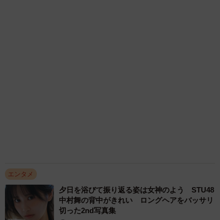
きゅるん瞳の次世代グラビアクイーン宮嶋くる
す。
み 鉛筆使った変顔がお気に入りカット 「お
腹が出ないように…」とコメントもキュート
【同率第4位：明石家さんま（11票）】
まいどなニュースエンタメ部
2026.08.06
▽常に楽しそうだから。（30代）
愛車は総走行距離17万キロのホンダレジェン
ド 「どなたか欲しい方が居たら」 大御所漫
▽ずっと笑っていられそうで楽しそうだから。（40代）
才師が譲渡の意向
▽話が尽きなくて、楽しい時間を過ごせそう。（40代）
まいどなトピック
2026.08.06
【同率第4位：大泉洋（11票）】
大河出演の39歳俳優 真夏の海で赤銅色の肉体
美を連投 「バッキバキだな」「ばり渋いで
す」
▽面白い話をしてくれそう。（30代）
まいどなトピック
▽福山雅治伝説聞きたい。楽しい時間を過ごせそう。（30
2026.08.06
代）
アクセスランキング
▽気兼ねしなくて良さそうだから。（40代）
「不謹慎でないかと」実力派歌手、熊本へ支援
物資…運搬トラックの車体デザインにためら
【出典】株式会社NEXERとエアドア
い 「痛いほど伝わる」「行動され立派」