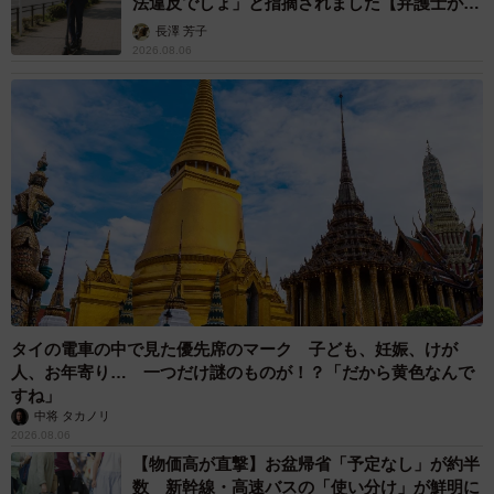
エジプトで自撮りしていたら、ガイドが「撮り
ますよ！」→ノリノリでポーズを取っていた
ら……スマホを返してもらえない 「日本人は
カモ代表かも」「私は6時間で3万円払った」
宮前 晶子
2026.08.06
「LINEのQRコードを添付して」社長をかたる
詐欺メール続々 社員を個人アカウントへ誘導
→最後は不正送金…求められる「だまされる前
提」の対策
井二 かける
2026.08.06