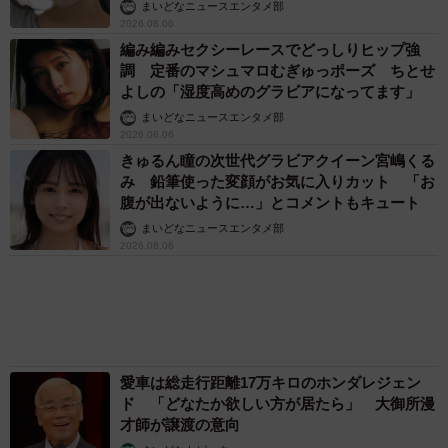
https://airdoor.jp/
まいどなトピック
「そのままにしといてください」道路で動けな
い猫を前に返された一言… 懸命に生きようと
した4日間 「命の重さはみんな同じ」保護団
体代表の訴え
渡辺 晴子
72歳父、軽自動車で新潟から四国まで 65歳の
母と2人で3泊4日の旅 パーキングの休憩まで
分刻み… 「大学生でも組まねえよ！」
山岡 もと子
83歳父が骨折で入院 ３カ月の病院生活があま
りに退屈で「画用紙と色鉛筆持ってこい！」→
スケッチブックを見た家族が仰天「これ、売れ
ますよ…」
中将 タカノリ
「これ全部長野県」海外のような絶景ショット
に感動と反響「離れてからいいところだったん
だって気づいた」