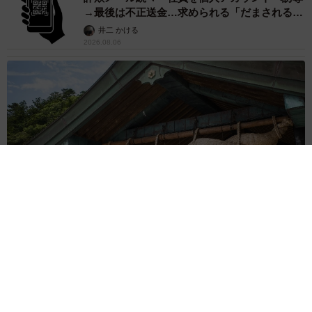
たった50パーツのレゴで作った極小仏壇 ろう
そく、花立て、お供えのご飯、観音開きの扉の
奥には位牌も…「チーンの音が聞こえてきそ
う」
山岡 もと子
2026.08.05
透明感が半端ない！ 「50歳には見えない」
「永遠に綺麗」な内田有紀 ショートヘア＆半
袖白シャツの最強夏コーデ
まいどなメディア
2026.08.05