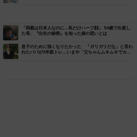
ねの大反響
ら。（50代）
▽毎晩、一緒にお酒を飲みたい。（50代）
「両親は日本人なのに…私だけハーフ顔」 54歳で出産し
た母、〝出生の秘密〟を知った娘の思いとは
悩み事に対して的確なアドバイスをしてくれそうな安心感
息子のために強くなりたかった 「ガリガリだな」と言わ
が人気の理由です。一緒に過ごすことで視野が広がりそう
れたパパが3年筋トレ…いまや「父ちゃんムキムキでカッ
コイイ」
ですね。
【第3位：渡辺直美（15票）】
エンタメ
夕日を浴びて振り返る姿は女神のよう STU48
▽面白いので一緒に居ると楽しそうだから。（30代）
中村舞の背中がきれい ロングヘアをバッサリ
切った2nd写真集
▽明るい気分になれそうだから。（40代）
まいどなニュースエンタメ部
▽ずっと笑ってそう。（40代）
2026.08.06
▽一緒に居たら楽しそう。（40代）
編み編みセクシーレースでどっしりヒップ強
▽悩みを聞いてもらえて楽しく生活できそう。（50代）
調 定番のマシュマロむぎゅっポーズ ちとせ
よしの「湿度高めのグラビアになってます」
明るくユーモア溢れる姿に「一緒にいたら毎日が楽しくな
まいどなニュースエンタメ部
2026.08.06
る」「落ち込んでも元気をもらえそう」と励まされそうで