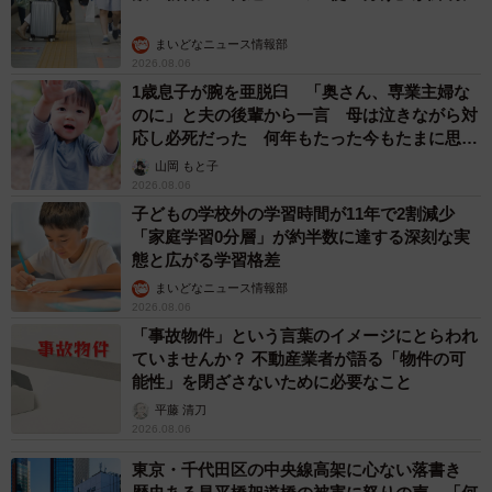
重みも歴史もズッシリ…出雲大社の日本最大級「大しめ縄」が8
年ぶり掛けかえ 伝統の「大撚り合わせ」が28万回超再生「ほ
んとに圧巻」
まいどなニュース調査部
2026.08.06
「これ全部長野県」海外のような絶景ショット
に感動と反響「離れてからいいところだったん
だって気づいた」
行橋 友
2026.08.06
「ミステリーの女王」と呼ばれた作家の娘は
「2時間サスペンスの女王」 聞いていたのと
違う血液型に「私は誰の子なの？」【徹子の部
屋】
まいどなニュース
2026.08.06
「わぁ…姐さん…」「永遠にお美しい」 大女
優岩下志麻さん、写真家のインスタに登場
まいどなメディア
2026.08.05