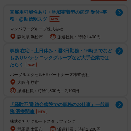
直雇用可能性あり・地域密着型の病院 受付+事
務・@助信駅スグ
NEW
マンパワーグループ株式会社
静岡県 浜松市
派遣社員：時給1,400円
2/5
事務 在宅・土日休み・週3日勤務・16時までなど
もあり/パナソニックグループなど大手企業では
女性が選ぶシェアハウスしてみたい芸能人ランキング（提供画像）
たらく
NEW
【1位：いとうあさこ（21票）】
パーソルエクセルHRパートナーズ株式会社
大阪府 堺市
▽色々と楽しい話をしてくれそうな印象があるからです。
派遣社員：時給1,500円～2,100円
（40代）
▽面倒みてくれそう。（40代）
「経験不問!総合病院での事務のお仕事」一般事
務/医療関連
NEW
▽いとうあさこさんとは同年代で、彼女の考え方や生き方
が大好きなのでぜひ、シェアハウスしていろいろ話をした
株式会社リクルートスタッフィング
いから。（50代）
群馬県 太田市
派遣社員：時給1,200円