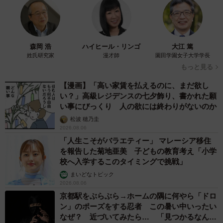
て生きてきた母親 自己主張が苦手な娘に教わ
った大切なこと【漫画】
海川 まこと
2026.08.06
「かわいいストーカーに追われています」甘え
ん坊な元保護猫 最後は飼い主にダイブする姿
に「間違いなく犬」「完全に親子」と反響
梨木 香奈
2026.08.06
がんと片目の失明、3時間おきの壮絶な介護を
乗り越えた猫 「叶わないかもしれない」と覚
悟した19歳の誕生日を迎えて感動
古川 諭香
2026.08.06
「カニにアジをあげると青くなる」ほんと
に！？ 「自然の染色技術が凄い」と話題に
その理由とは…？
竹中 友一（RinToris）
2026.08.06
誰も求めていない職場の「謎マナー」、「過剰