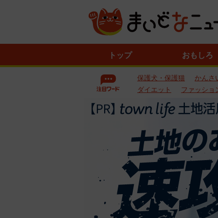
ニ
トップ
おもしろ
ュ
ー
保護犬・保護猫
かんさ
ス
一
ダイエット
ファッショ
覧