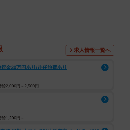
1/4
い後ろ姿で「雨散歩」を待機していた柴犬、ももちゃん（動画から
チャー／提供：柴犬ももさん）
た飼い主、柴犬もも（@momonosekaiii）さん。
ももちゃんの意外な姿をX（旧Twitter）に投稿。
報
求人情報一覧へ
/祝金30万円あり/赴任旅費あり
カ光る首輪をつけた「やる気満々」の姿で風呂キャン
日散歩キャンセル」する柴犬、ももちゃん。
2,000円～2,500円
漂う後ろ姿に、多くのコメントが寄せられた。
給1,200円～
？」