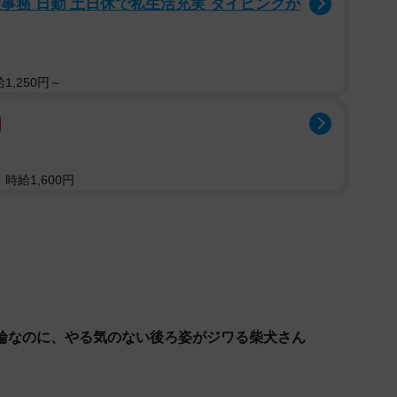
般事務 日勤 土日休で私生活充実 タイピングが
1,250円～
」
時給1,600円
きなはずの「散歩」をキャンセルしていたももちゃんに
。
輪なのに、やる気のない後ろ姿がジワる柴犬さん