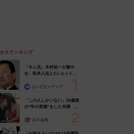
セスランキング
「キム兄」木村祐一が激や
せ、松本人志と2ショット
「一瞬、分からなかったわ」
「テキヤの兄さん」
まいどなメディア
「この人しかいない」26歳差
の“年の差婚”をした夫婦 出
会いは？反対する声はなかっ
た？ 今の思いを聞いた
古川 諭香
「お前さえいなければ金賞取