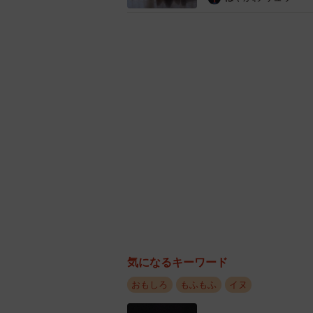
「雨の日の散歩キャンセル界
聞こえないフリで「雨散歩」を
ーーももちゃんもやはり「雨の日」
「外から雨音が聞こえてくる時は、
外派なので、どんな日でも散歩には
ーー濡れたくないんでしょうか…。
ていらっしゃいますか？
「何度も声をかけてみますが、全く
首輪など散歩の準備を半ば強制的に
気になるキーワード
おもしろ
もふもふ
イヌ
ーー聞こえないふり（笑）。柴犬は