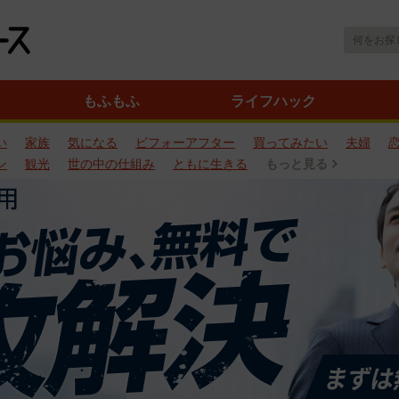
もふもふ
ライフハック
い
家族
気になる
ビフォーアフター
買ってみたい
夫婦
ン
観光
世の中の仕組み
ともに生きる
もっと見る