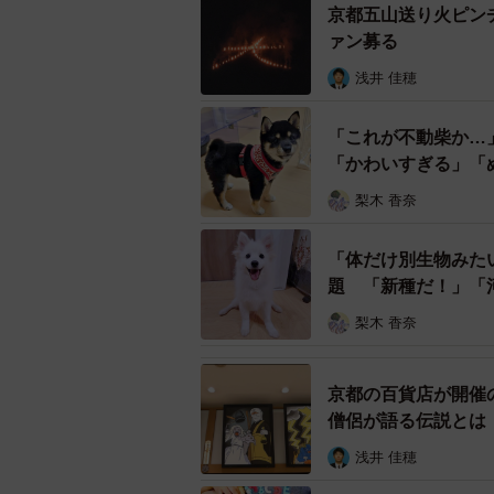
「カッパ」も必須ですよね…。この
京都五山送り火ピン
ァン募る
「雨が止むのを待ってから出かけた
浅井 佳穂
に行けました」
「これが不動柴か…
「かわいすぎる」「
梨木 香奈
「体だけ別生物みた
題 「新種だ！」「
梨木 香奈
京都の百貨店が開催
僧侶が語る伝説とは
浅井 佳穂