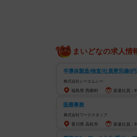
パリピな首輪をつけているのに、やる気のな
キャプ
雨の日の夜、散歩に出かける支度をしてい
その時、ダイニングで待っていた愛犬、
まいどなの求人情
「雨の日の散歩キャンセル界隈…」
半導体製造/検査/社員寮完備0円
大好きなはずの「散歩」を、ピカピ
株式会社シーエムシー
（風呂キャンセル）ならぬ、「雨の
福島県 西郷村
派遣社員：時給
パリピな光を放つ首輪に反した哀愁
医療事務
パレードしそうな「虚無柴」
株式会社ワークスタッフ
香川県 高松市
派遣社員：時
「パチンコ屋の看板かなんかですか