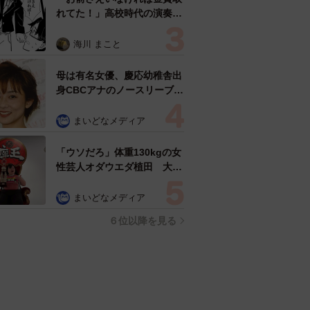
れてた！」高校時代の演奏会
がトラウマ……責められた学
生は楽器修理職人に 10年後
海川 まこと
再会した因縁の相手から思わ
ぬ申し出【漫画】
母は有名女優、慶応幼稚舎出
身CBCアナのノースリーブ姿
「育ちの良さが表情に表れて
る」「天使の笑顔」
まいどなメディア
「ウソだろ」体重130kgの女
性芸人オダウエダ植田 大学
時代のほっそり姿に「マジ
で」
まいどなメディア
６位以降を見る