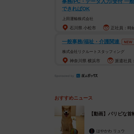
事務/PC・データ入力/受付 一
「華やかな哀愁…」
できればOK
上田運輸株式会社
「虚無すぎる」
石川県 小松市
正社員：時給
「でもパリピ感が…」
一般事務/福祉・介護関連
NEW
「すっげぇパレードしそうなのに！
株式会社リクルートスタッフィング
神奈川県 横浜市
派遣社員：
雨の日の夜、わんちゃんたちが大好
ついて、飼い主さんにお話を聞いた
Sponsored by
おすすめニュース
【動画】パリピな首
はやかわ リュウ