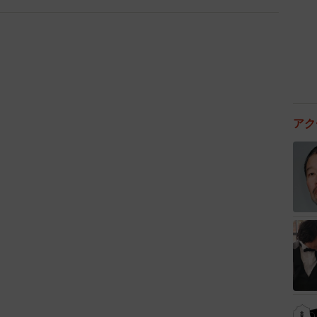
2/4
隈」の柴犬、ももちゃん（画像提供：柴犬ももさん）
拒否
は散歩に行きたくない感じですか？
アク
散歩のやる気がゼロです（涙）。ももはトイレが完全に
行かないといけないのですが…」
こういう時、どんな風にももちゃんの気持ちを切り替え
聞こえないふりをされるので、仕方なくハーネスや光る
進めてます…」
肌が弱い犬種なので、雨散歩の時はももちゃんの苦手な