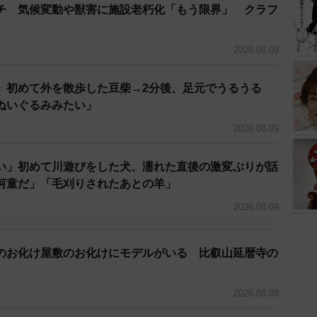
後、無事に雨散歩に行けたのでしょうか？
チ 気候変動や獣害に施設老朽化「もう限界」 クラフ
ので、カッパは着せず、ハーネスと光る首輪だけで散歩
2026.08.09
」初めて外を散歩した豆柴→2分後、足元でうるうる
ぬいぐるみみたい」
2026.08.09
い」初めて川遊びをした犬、濡れた直後の激変ぶりが話
河童だ」「毛刈りされたあとの羊」
2026.08.09
のお化け屋敷のお化けにモデルがいる 比叡山延暦寺の
2026.08.08