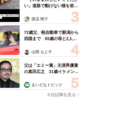
い」道路で動けない猫を前に
返された一言… 懸命に生き
ようとした4日間 「命の重
渡辺 晴子
さはみんな同じ」保護団体代
表の訴え
72歳父、軽自動車で新潟から
四国まで 65歳の母と2人で
3泊4日の旅 パーキングの休
憩まで分刻み… 「大学生で
山岡 もと子
も組まねえよ！」
父は「エミー賞」主演男優賞
の真田広之 31歳イケメン俳
優が長髪ヒゲのワイルド近影
「ガチヒロさんそっくり」
まいどなトピック
「新たな一面もステキ」
６位以降を見る