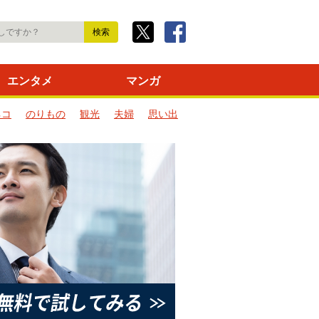
エンタメ
マンガ
ネコ
のりもの
観光
夫婦
思い出