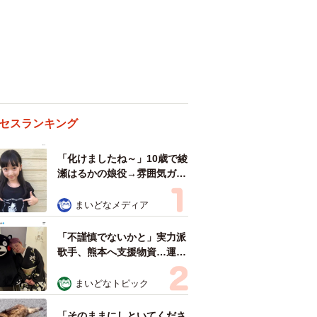
セスランキング
「化けましたね～」10歳で綾
瀬はるかの娘役→雰囲気ガラ
リの18歳に成長 「メイクで
雰囲気が」「宝塚に入れそ
まいどなメディア
う」
「不謹慎でないかと」実力派
歌手、熊本へ支援物資…運搬
トラックの車体デザインにた
めらい 「痛いほど伝わる」
まいどなトピック
「行動され立派」
「そのままにしといてくださ