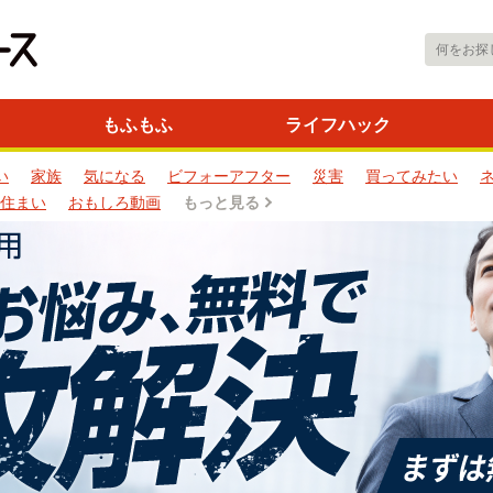
もふもふ
ライフハック
い
家族
気になる
ビフォーアフター
災害
買ってみたい
住まい
おもしろ動画
もっと見る