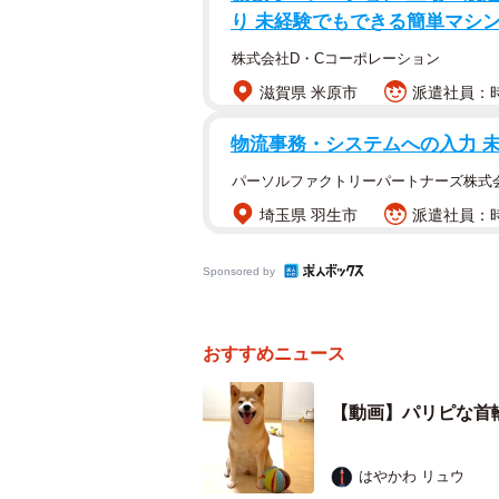
り 未経験でもできる簡単マシン
株式会社D・Cコーポレーション
滋賀県 米原市
派遣社員：時給
物流事務・システムへの入力 
パーソルファクトリーパートナーズ株式
埼玉県 羽生市
派遣社員：時
Sponsored by
おすすめニュース
【動画】パリピな首
はやかわ リュウ