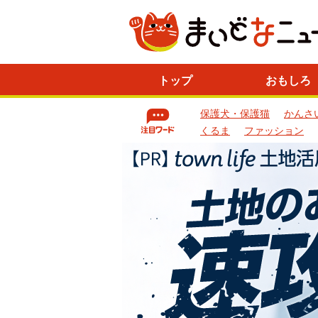
ニ
トップ
おもしろ
ュ
ー
保護犬・保護猫
かんさ
ス
一
くるま
ファッション
覧